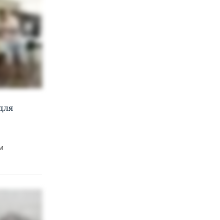
для
м