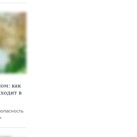
ом: как
ходит в
зопасность
ь