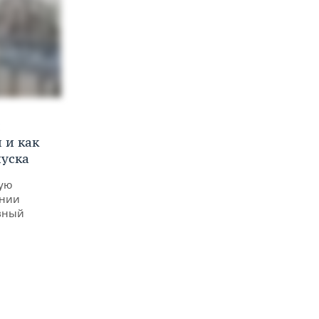
и
 и как
пуска
ную
ении
вный