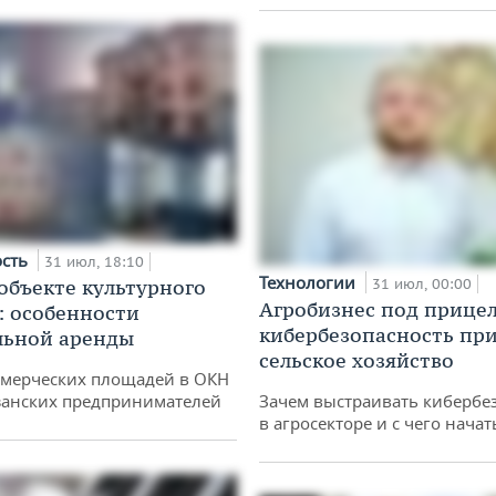
ость
31 июл, 18:10
Технологии
 объекте культурного
31 июл, 00:00
Агробизнес под прицел
: особенности
кибербезопасность при
льной аренды
сельское хозяйство
ммерческих площадей в ОКН
занских предпринимателей
Зачем выстраивать кибербе
в агросекторе и с чего начат