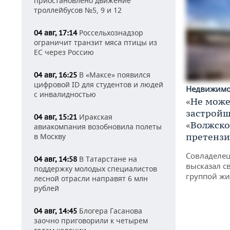
приостановлено движение
троллейбусов №5, 9 и 12
Россельхознадзор
04 авг, 17:14
ограничит транзит мяса птицы из
ЕС через Россию
В «Максе» появился
04 авг, 16:25
цифровой ID для студентов и людей
Недвижим
с инвалидностью
«Не може
застройщ
Иракская
04 авг, 15:21
«Волжско
авиакомпания возобновила полеты
претенз
в Москву
Совладелец
В Татарстане на
04 авг, 14:58
высказал с
поддержку молодых специалистов
группой жи
лесной отрасли направят 6 млн
рублей
Блогера Гасанова
04 авг, 14:45
заочно приговорили к четырем