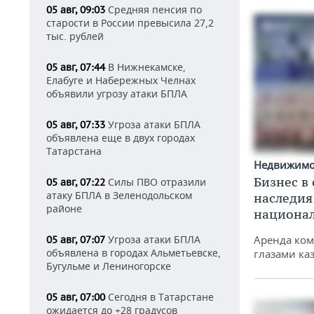
Средняя пенсия по
05 авг, 09:03
старости в России превысила 27,2
тыс. рублей
В Нижнекамске,
05 авг, 07:44
Елабуге и Набережных Челнах
объявили угрозу атаки БПЛА
Угроза атаки БПЛА
05 авг, 07:33
объявлена еще в двух городах
Татарстана
Недвижим
Бизнес в
Силы ПВО отразили
05 авг, 07:22
атаку БПЛА в Зеленодольском
наследия
районе
национа
Угроза атаки БПЛА
Аренда ко
05 авг, 07:07
объявлена в городах Альметьевске,
глазами ка
Бугульме и Лениногорске
Сегодня в Татарстане
05 авг, 07:00
ожидается до +28 градусов