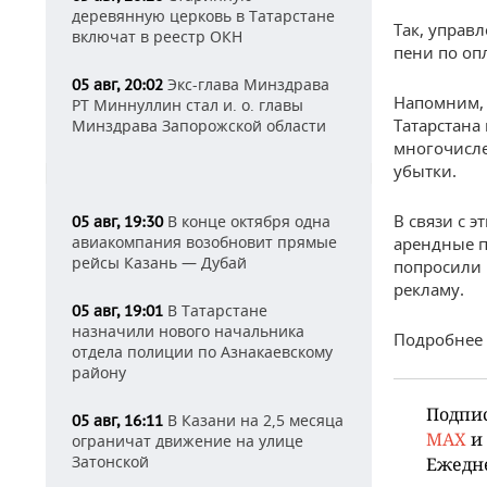
деревянную церковь в Татарстане
Так, управ
включат в реестр ОКН
пени по оп
Экс-глава Минздрава
05 авг, 20:02
Напомним, 
РТ Миннуллин стал и. о. главы
Татарстана
Минздрава Запорожской области
многочисле
убытки.
В связи с 
В конце октября одна
05 авг, 19:30
авиакомпания возобновит прямые
арендные п
рейсы Казань — Дубай
попросили 
рекламу.
В Татарстане
05 авг, 19:01
назначили нового начальника
Подробнее 
отдела полиции по Азнакаевскому
району
Подпи
В Казани на 2,5 месяца
05 авг, 16:11
MAX
и
ограничат движение на улице
Затонской
Ежедн