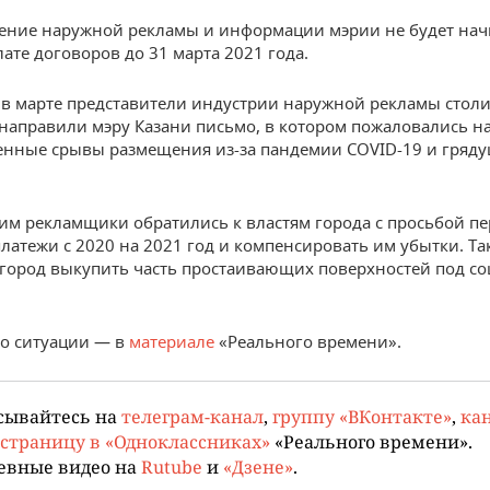
ление наружной рекламы и информации мэрии не будет нач
лате договоров до 31 марта 2021 года.
в марте представители индустрии наружной рекламы стол
 направили мэру Казани письмо, в котором пожаловались н
нные срывы размещения из-за пандемии COVID-19 и гряд
этим рекламщики обратились к властям города с просьбой п
латежи с 2020 на 2021 год и компенсировать им убытки. Та
город выкупить часть простаивающих поверхностей под с
о ситуации — в
материале
«Реального времени».
сывайтесь на
телеграм-канал
,
группу «ВКонтакте»
,
кан
страницу в «Одноклассниках»
«Реального времени».
евные видео на
Rutube
и
«Дзене»
.