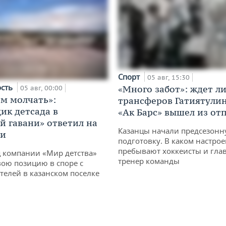
Спорт
05 авг, 15:30
ость
«Много забот»: ждет л
05 авг, 00:00
м молчать»:
трансферов Гатиятулин
ик детсада в
«Ак Барс» вышел из от
й гавани» ответил на
Казанцы начали предсезон
ии
подготовку. В каком настро
пребывают хоккеисты и гла
 компании «Мир детства»
тренер команды
вою позицию в споре с
телей в казанском поселке