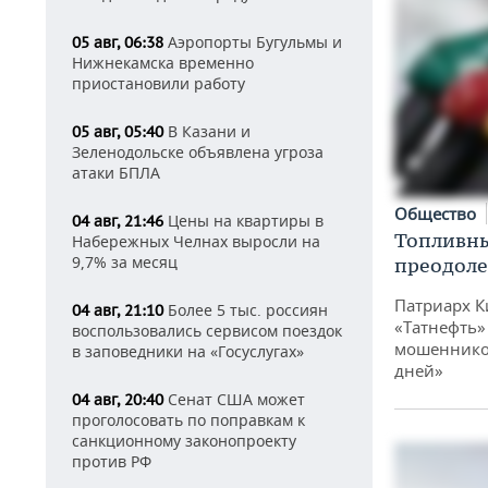
Аэропорты Бугульмы и
05 авг, 06:38
Нижнекамска временно
приостановили работу
В Казани и
05 авг, 05:40
Зеленодольске объявлена угроза
атаки БПЛА
Общество
Цены на квартиры в
04 авг, 21:46
Топливны
Набережных Челнах выросли на
9,7% за месяц
преодоле
Патриарх К
Более 5 тыс. россиян
04 авг, 21:10
«Татнефть»
воспользовались сервисом поездок
мошенников
в заповедники на «Госуслугах»
дней»
Сенат США может
04 авг, 20:40
проголосовать по поправкам к
санкционному законопроекту
против РФ