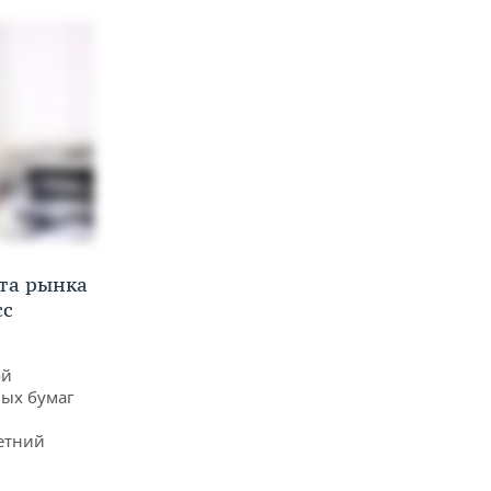
та рынка
сс
ой
ых бумаг
етний