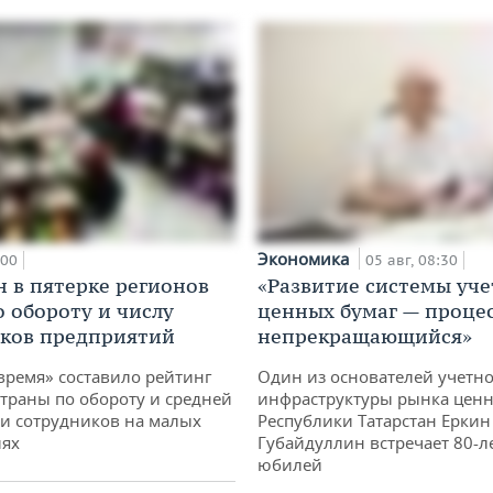
Экономика
:00
05 авг, 08:30
н в пятерке регионов
«Развитие системы уче
о обороту и числу
ценных бумаг — проце
ков предприятий
непрекращающийся»
время» составило рейтинг
Один из основателей учетн
страны по обороту и средней
инфраструктуры рынка ценн
и сотрудников на малых
Республики Татарстан Еркин
иях
Губайдуллин встречает 80-л
юбилей