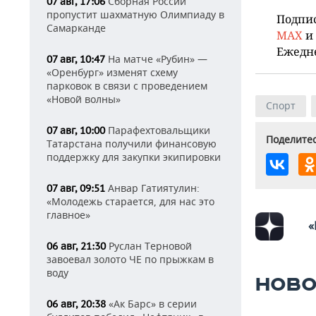
Сборная России
07 авг, 17:06
пропустит шахматную Олимпиаду в
Подпи
Самарканде
MAX
и
Ежедн
На матче «Рубин» —
07 авг, 10:47
«Оренбург» изменят схему
парковок в связи с проведением
«Новой волны»
Спорт
Парафехтовальщики
07 авг, 10:00
Поделитес
Татарстана получили финансовую
поддержку для закупки экипировки
Анвар Гатиятулин:
07 авг, 09:51
«Молодежь старается, для нас это
главное»
«
Руслан Терновой
06 авг, 21:30
завоевал золото ЧЕ по прыжкам в
воду
НОВО
«Ак Барс» в серии
06 авг, 20:38