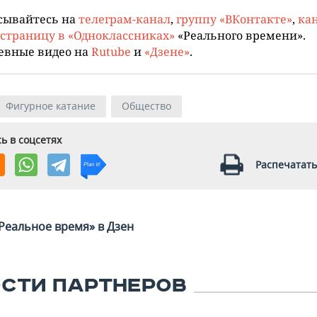
сывайтесь на
телеграм-канал
,
группу «ВКонтакте»
,
кан
страницу в «Одноклассниках»
«Реального времени».
евные видео на
Rutube
и
«Дзене»
.
Фигурное катание
Общество
ь в соцсетях
Распечатать
Реальное время» в Дзен
СТИ ПАРТНЕРОВ