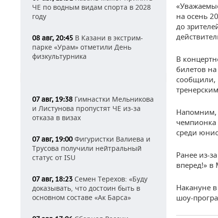
«Уважаемые
ЧЕ по водным видам спорта в 2028
на осень 2
году
до зрителе
действител
В Казани в экстрим-
08 авг, 20:45
парке «Урам» отметили День
физкультурника
В концертн
билетов на
сообщили, 
тренерским
Гимнастки Мельникова
07 авг, 19:38
и Листунова пропустят ЧЕ из-за
Напомним, 
отказа в визах
чемпионка 
среди юнио
Фигуристки Валиева и
07 авг, 19:00
Трусова получили нейтральный
Ранее из-з
статус от ISU
вперед!» в 
Семен Терехов: «Буду
07 авг, 18:23
Накануне 
доказывать, что достоин быть в
основном составе «Ак Барса»
шоу-програ