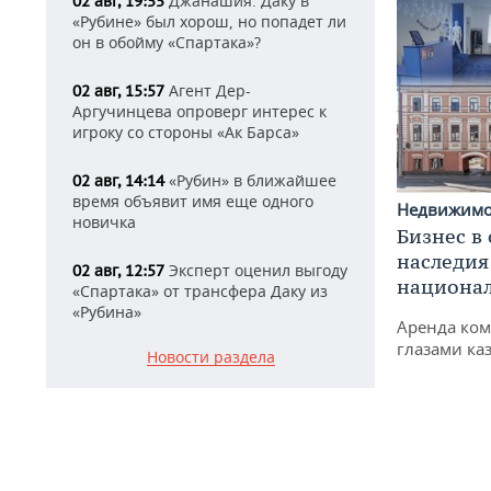
Джанашия: Даку в
02 авг, 19:55
«Рубине» был хорош, но попадет ли
он в обойму «Спартака»?
Агент Дер-
02 авг, 15:57
Аргучинцева опроверг интерес к
игроку со стороны «Ак Барса»
«Рубин» в ближайшее
02 авг, 14:14
время объявит имя еще одного
Недвижим
новичка
Бизнес в
наследия
Эксперт оценил выгоду
02 авг, 12:57
национа
«Спартака» от трансфера Даку из
«Рубина»
Аренда ко
глазами ка
Новости раздела