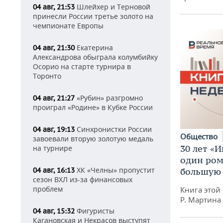
Шлейхер и Терновой
04 авг, 21:53
принесли России третье золото на
чемпионате Европы
Екатерина
04 авг, 21:30
Александрова обыграла колумбийку
Осорио на старте турнира в
Торонто
«Рубин» разгромно
04 авг, 21:27
проиграл «Родине» в Кубке России
Синхронистки России
04 авг, 19:13
Общество
завоевали вторую золотую медаль
30 лет «И
на турнире
один ром
ХК «Челны» пропустит
04 авг, 16:13
большую 
сезон ВХЛ из-за финансовых
проблем
Книга этой
Р. Мартина
Фигуристы
04 авг, 15:32
Кагановская и Некрасов выступят