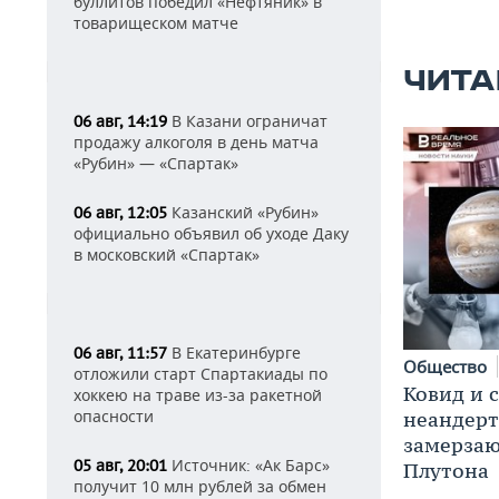
буллитов победил «Нефтяник» в
товарищеском матче
ЧИТА
В Казани ограничат
06 авг, 14:19
продажу алкоголя в день матча
«Рубин» — «Спартак»
Казанский «Рубин»
06 авг, 12:05
официально объявил об уходе Даку
в московский «Спартак»
В Екатеринбурге
06 авг, 11:57
Общество
отложили старт Спартакиады по
Ковид и 
хоккею на траве из-за ракетной
опасности
неандерт
замерза
Источник: «Ак Барс»
05 авг, 20:01
Плутона
получит 10 млн рублей за обмен