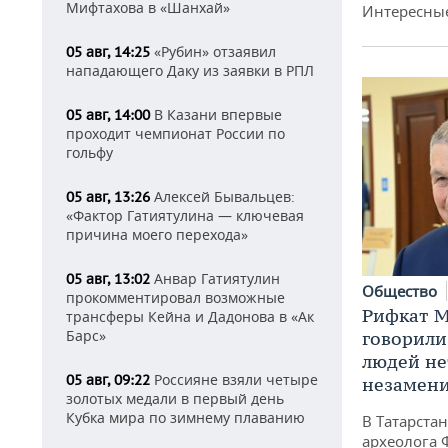
Мифтахова в «Шанхай»
Интересные
«Рубин» отзаявил
05 авг, 14:25
нападающего Даку из заявки в РПЛ
В Казани впервые
05 авг, 14:00
проходит чемпионат России по
гольфу
Алексей Бывальцев:
05 авг, 13:26
«Фактор Гатиятулина — ключевая
причина моего перехода»
Анвар Гатиятулин
05 авг, 13:02
Общество
прокомментировал возможные
Рифкат М
трансферы Кейна и Дадонова в «Ак
Барс»
говорили
людей нет
Россияне взяли четыре
05 авг, 09:22
незамен
золотых медали в первый день
Кубка мира по зимнему плаванию
В Татарста
археолога 