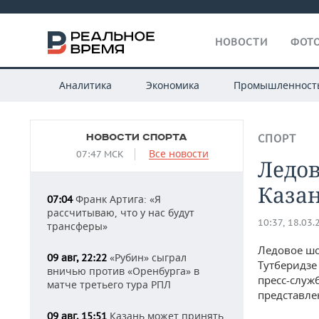
НОВОСТИ
ФОТО
Аналитика
Экономика
Промышленност
НОВОСТИ СПОРТА
СПОРТ
Все новости
07:47 МСК
Ледов
Казан
Франк Артига: «Я
07:04
рассчитываю, что у нас будут
10:37, 18.03.
трансферы»
Ледовое шо
«Рубин» сыграл
09 авг, 22:22
Тутберидзе
вничью против «Оренбурга» в
пресс-служ
матче третьего тура РПЛ
представле
Казань может принять
09 авг, 15:51