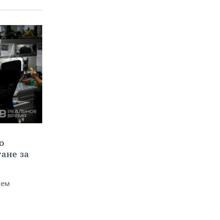
о
тане за
чем