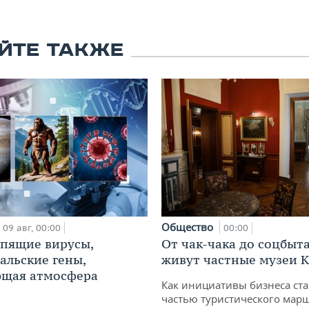
ЙТЕ ТАКЖЕ
Общество
09 авг, 00:00
00:00
спящие вирусы,
От чак-чака до соцбыта
альские гены,
живут частные музеи 
ющая атмосфера
Как инициативы бизнеса ста
частью туристического марш