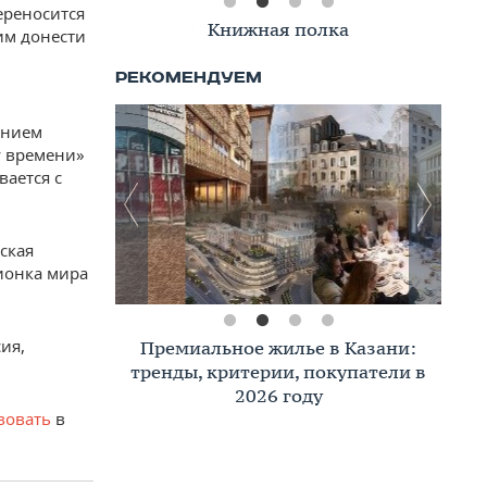
ереносится
Книжная полка
им донести
ением
у времени»
вается с
ская
ионка мира
ия,
Премиальное жилье в Казани:
тренды, критерии, покупатели в
2026 году
вовать
в