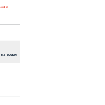
ал в
 материал