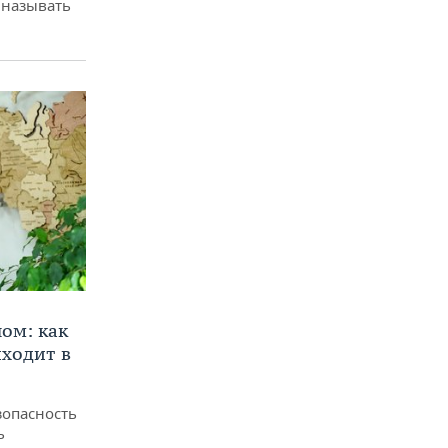
 называть
ом: как
ходит в
зопасность
ь