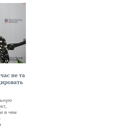
час не та
дировать
льную
кт,
и в чем
й
а