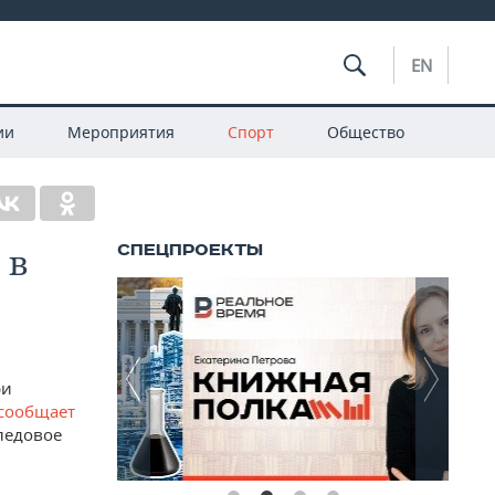
EN
ии
Мероприятия
Спорт
Общество
 в
ри
сообщает
 ледовое