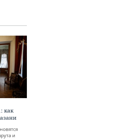
: как
Казани
новятся
рута и