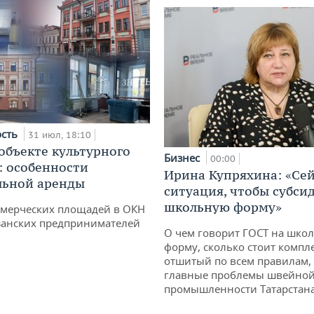
ость
31 июл, 18:10
 объекте культурного
Бизнес
00:00
: особенности
Ирина Купряхина: «Сей
льной аренды
ситуация, чтобы субси
школьную форму»
ммерческих площадей в ОКН
занских предпринимателей
О чем говорит ГОСТ на шко
форму, сколько стоит компле
отшитый по всем правилам, 
главные проблемы швейно
промышленности Татарстан