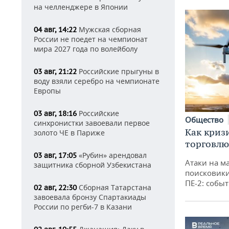
на челленджере в Японии
Мужская сборная
04 авг, 14:22
России не поедет на чемпионат
мира 2027 года по волейболу
Российские прыгуны в
03 авг, 21:22
воду взяли серебро на чемпионате
Европы
Российские
03 авг, 18:16
Общество
синхронистки завоевали первое
Как криз
золото ЧЕ в Париже
торговлю
«Рубин» арендовал
03 авг, 17:05
Атаки на м
защитника сборной Узбекистана
поисковик
ПЕ-2: собы
Сборная Татарстана
02 авг, 22:30
завоевала бронзу Спартакиады
России по регби-7 в Казани