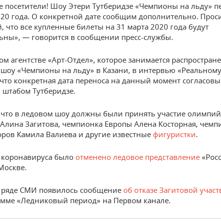
 посетители! Шоу Этери Тутберидзе «Чемпионы на льду» п
020 года. О конкретной дате сообщим дополнительно. Прос
й, что все купленные билеты на 31 марта 2020 года будут
ьны», — говорится в сообщении пресс-службы.
ом агентстве «Арт-Отдел», которое занимается распростран
 шоу «Чемпионы на льду» в Казани, в интервью «Реальном
что конкретная дата переноса на данный момент согласовы
 штабом Тутберидзе.
что в ледовом шоу должны были принять участие олимпий
Алина Загитова, чемпионка Европы Алена Косторная, чемп
ров Камила Валиева и другие известные
фигуристки
.
а коронавируса было
отменено ледовое представление
«Росс
Москве.
в ряде СМИ появилось сообщение
об отказе Загитовой участ
мме «Ледниковый период» на Первом канале.