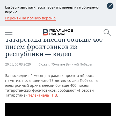
Вы были автоматически перенаправлены на мобильную
версию.
Перейти на полную версию
РЕГИОНЫ
ОБЩЕСТВО
В электронный архив
БАШКОРТОСТАН
НОВОСТИ
Татарстана внесли больше 400
ТАТАРСТАН
АНАЛИТИКА
писем фронтовиков из
республики — видео
УДМУРТИЯ
НОВОСТИ АНАЛИТИКИ
ЭКОНОМИКА
20:55, 06.03.2020
Сюжет:
75-летие Великой Победы
ДЕКЛАРАЦИИ О ДОХОДАХ
НОВОСТИ ЭКОНОМИКИ
ПРОМЫШЛЕННОСТЬ
За последние 2 месяца в рамках проекта «Дорога
КОРОЛИ ГОСЗАКАЗА ПФО
ФИНАНСЫ
НОВОСТИ
НЕДВИЖИМОСТЬ
памяти», посвященного 75-летию со дня Победы, в
ПРОМЫШЛЕННОСТИ
электронный архив внесли больше 400 писем
ВУЗЫ ТАТАРСТАНА
БАНКИ
НОВОСТИ НЕДВИЖИМОСТИ
АВТО
татарстанских фронтовиков, сообщают «Новости
АГРОПРОМ
Татарстана»
телеканала ТНВ
.
КОМУ ПРИНАДЛЕЖАТ
БЮДЖЕТ
НОВОСТИ АВТО
БИЗНЕС
ТОРГОВЫЕ ЦЕНТРЫ
МАШИНОСТРОЕНИЕ
ТАТАРСТАНА
ИНВЕСТИЦИИ
НОВОСТИ БИЗНЕСА
ТЕХНОЛОГИИ