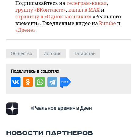
ВОДНЫЕ ВИДЫ СПОРТА
ОБРАЗОВАНИЕ
Подписывайтесь на
телеграм-канал
,
группу «ВКонтакте»
,
канал в MAX
и
ХОККЕЙ С МЯЧОМ
ПРОИСШЕСТВИЯ
страницу в «Одноклассниках»
«Реального
времени». Ежедневные видео на
Rutube
и
«Дзене»
.
Общество
История
Татарстан
Поделитесь в соцсетях
«Реальное время» в Дзен
НОВОСТИ ПАРТНЕРОВ