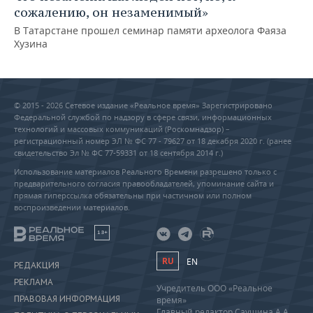
сожалению, он незаменимый»
В Татарстане прошел семинар памяти археолога Фаяза
Хузина
© 2015 - 2026 Сетевое издание «Реальное время» Зарегистрировано
Федеральной службой по надзору в сфере связи, информационных
технологий и массовых коммуникаций (Роскомнадзор) –
регистрационный номер ЭЛ № ФС 77 - 79627 от 18 декабря 2020 г. (ранее
свидетельство Эл № ФС 77-59331 от 18 сентября 2014 г.)
Использование материалов Реального Времени разрешено только с
предварительного согласия правообладателей, упоминание сайта и
прямая гиперссылка обязательны при частичном или полном
воспроизведении материалов.
18+
RU
EN
РЕДАКЦИЯ
РЕКЛАМА
Учредитель ООО «Реальное
ПРАВОВАЯ ИНФОРМАЦИЯ
время»
Главный редактор Саушина А.А.