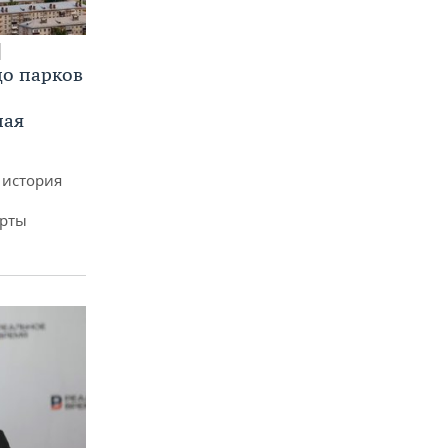
до парков
ная
 история
арты