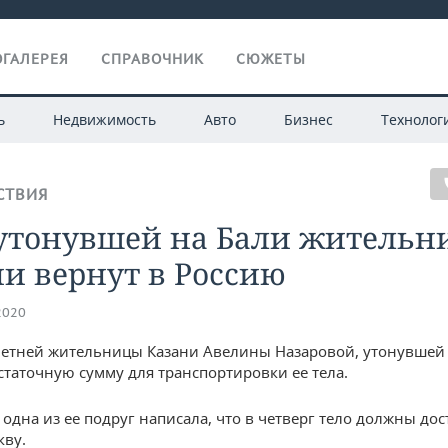
ГАЛЕРЕЯ
СПРАВОЧНИК
СЮЖЕТЫ
ь
Недвижимость
Авто
Бизнес
Технолог
СТВИЯ
 утонувшей на Бали житель
и вернут в Россию
2020
летней жительницы Казани Авелины Назаровой, утонувшей 
статочную сумму для транспортировки ее тела.
одна из ее подруг написала, что в четверг тело должны дос
кву.