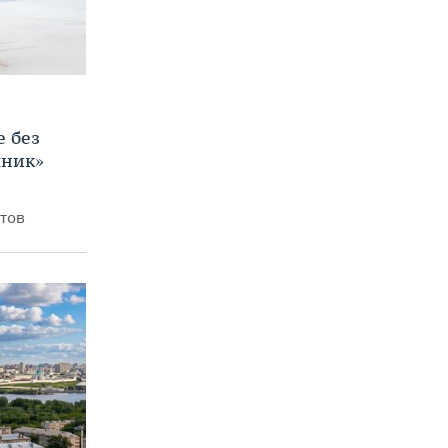
е без
яник»
итов