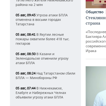
18-летнего жителя Нижнекамского
района на 2 млн
Общество
Угроза атаки БПЛА
05 авг, 09:43
Стеклянн
отменена в восьми городах
страна
Татарстана
«Последнее
В Якутии лесные
05 авг, 08:41
Бахтияра А
пожары охватили более 418 тыс.
российског
гектаров
современно
Ирака
В Казани и
05 авг, 08:30
Зеленодольске отменили угрозу
атаки БПЛА
Над Татарстаном сбили
05 авг, 08:24
БПЛА — Минобороны РФ
В Нижнекамске,
05 авг, 07:44
Елабуге и Набережных Челнах
объявили угрозу атаки БПЛА