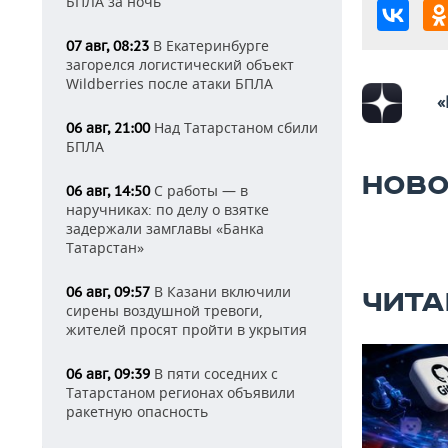
БПЛА за ночь
В Екатеринбурге
07 авг, 08:23
загорелся логистический объект
Wildberries после атаки БПЛА
«
Над Татарстаном сбили
06 авг, 21:00
БПЛА
НОВО
С работы — в
06 авг, 14:50
наручниках: по делу о взятке
задержали замглавы «Банка
Татарстан»
В Казани включили
06 авг, 09:57
ЧИТА
сирены воздушной тревоги,
жителей просят пройти в укрытия
В пяти соседних с
06 авг, 09:39
Татарстаном регионах объявили
ракетную опасность