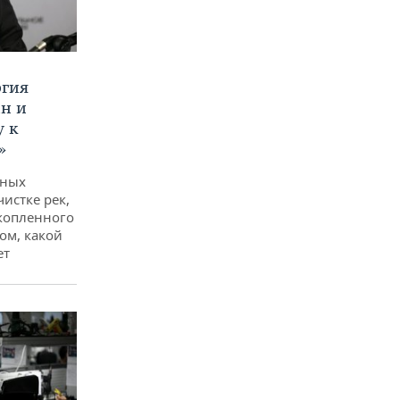
ргия
ан и
у к
»
дных
чистке рек,
копленного
ом, какой
ет