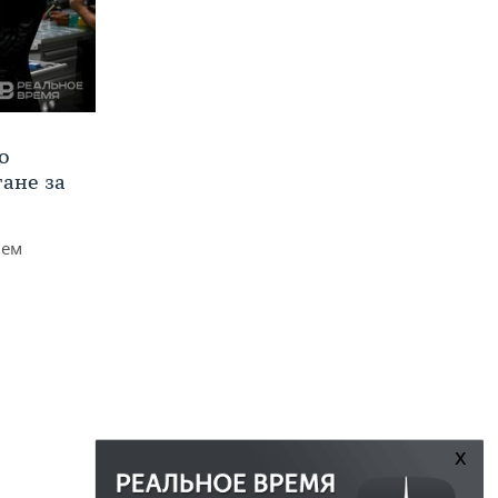
о
тане за
чем
x