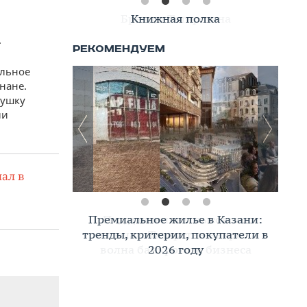
Книжная полка
.
ильное
нане.
вушку
ли
ал в
Премиальное жилье в Казани:
тренды, критерии, покупатели в
2026 году