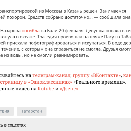
транспортировкой из Москвы в Казань решен. Занимаемся
ей похорон. Средств собрано достаточно», — сообщила она
 Назарова
погибла
на Бали 20 февраля. Девушка попала в с
утонула в океане. Трагедия произошла на пляже Пасут в Таба
зей приехала пофотографироваться и искупаться. В воде де
 течение, с которым она справиться не смогла. Друзья смог
е из воды, но не смогли реанимировать.
сывайтесь на
телеграм-канал
,
группу «ВКонтакте»
,
кан
страницу в «Одноклассниках»
«Реального времени».
евные видео на
Rutube
и
«Дзене»
.
твия
Татарстан
ь в соцсетях