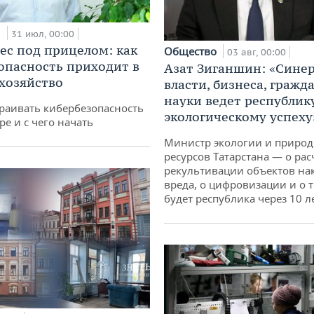
и
31 июл, 00:00
ес под прицелом: как
Общество
03 авг, 00:00
опасность приходит в
Азат Зиганшин: «Сине
 хозяйство
власти, бизнеса, гражд
науки ведет республик
раивать кибербезопасность
экологическому успеху
ре и с чего начать
Министр экологии и приро
ресурсов Татарстана — о рас
рекультивации объектов на
вреда, о цифровизации и о т
будет республика через 10 л