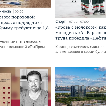
нность
00:00
бзор: пороховой
Спорт
 цеха, с подрядчика
07 авг, 07:00
«Кровь с молоком»: как
 Крыму требуют еще 1,8
молодежь «Ак Барса» н
труда победила «Нефт
твенник НЧТЗ получил
руппе компаний «ТатПром-
Казанцы оказались сильнее
альметьевцев в серии булл