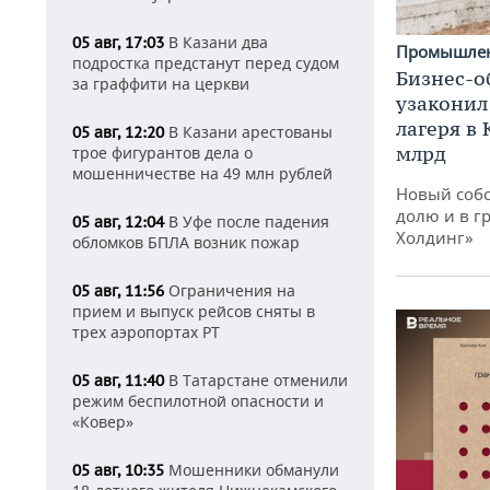
В Казани два
05 авг, 17:03
Промышле
подростка предстанут перед судом
Бизнес-о
за граффити на церкви
узаконил
лагеря в
В Казани арестованы
05 авг, 12:20
млрд
трое фигурантов дела о
мошенничестве на 49 млн рублей
Новый собс
долю и в г
В Уфе после падения
05 авг, 12:04
Холдинг»
обломков БПЛА возник пожар
Ограничения на
05 авг, 11:56
прием и выпуск рейсов сняты в
трех аэропортах РТ
В Татарстане отменили
05 авг, 11:40
режим беспилотной опасности и
«Ковер»
Мошенники обманули
05 авг, 10:35