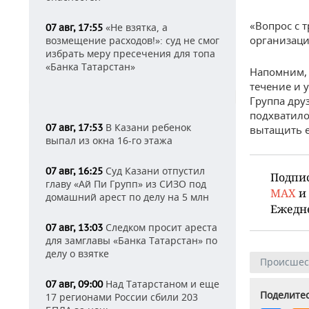
«Вопрос с 
«Не взятка, а
07 авг, 17:55
организаци
возмещение расходов!»: суд не смог
избрать меру пресечения для топа
«Банка Татарстан»
Напомним,
течение и 
Группа дру
подхватило
В Казани ребенок
07 авг, 17:53
вытащить е
выпал из окна 16-го этажа
Суд Казани отпустил
07 авг, 16:25
Подпи
главу «Ай Пи Групп» из СИЗО под
MAX
и
домашний арест по делу на 5 млн
Ежедн
Следком просит ареста
07 авг, 13:03
для замглавы «Банка Татарстан» по
делу о взятке
Происшес
Над Татарстаном и еще
07 авг, 09:00
Поделитес
17 регионами России сбили 203