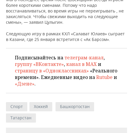
НЕФТЕХИМИЯ
более короткими сменами. Потому что надо
восстанавливаться, во время игры не переигрывать , не
РОЗНИЧНАЯ ТОРГОВЛЯ
НОВОСТИ ТЕХНОЛОГИЙ
МЕРОПРИЯТИЯ
НЕФТЬ
закисляться. Чтобы свежими выходить на следующие
смены», — заявил Цулыгин.
ТРАНСПОРТ
IT
НОВОСТИ МЕРОПРИЯТИЙ
СПОРТ
ОПК
Следующую игру в рамках КХЛ «Салават Юлаев» сыграет
УСЛУГИ
МЕДИА
ВЫЕЗДНАЯ РЕДАКЦИЯ
НОВОСТИ СПОРТА
ОБЩЕСТВО
в Казани, где 25 января встретится с «Ак Барсом».
ЭНЕРГЕТИКА
ТЕЛЕКОММУНИКАЦИИ
БИЗНЕС-БРАНЧИ
ФУТБОЛ
НОВОСТИ ОБЩЕСТВА
ФОТОГАЛЕРЕЯ
Подписывайтесь на
телеграм-канал
,
группу «ВКонтакте»
,
канал в MAX
и
ONLINE-КОНФЕРЕНЦИИ
ХОККЕЙ
ВЛАСТЬ
СЮЖЕТЫ
страницу в «Одноклассниках»
«Реального
времени». Ежедневные видео на
Rutube
и
ОТКРЫТАЯ ЛЕКЦИЯ
БАСКЕТБОЛ
ИНФРАСТРУКТУРА
СПРАВОЧНИК
«Дзене»
.
ВОЛЕЙБОЛ
ИСТОРИЯ
СПИСОК ПЕРСОН
ПОЛНАЯ ВЕРСИЯ
КИБЕРСПОРТ
КУЛЬТУРА
СПИСОК КОМПАНИЙ
Спорт
Хоккей
Башкортостан
Татарстан
ФИГУРНОЕ КАТАНИЕ
МЕДИЦИНА