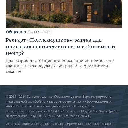
Общество
06 авг, 00:00
Рестарт «Полукамушков»: жилье для
приезжих специалистов или событийный
центр?
Для разработки концепции реновации исторического
квартала в Зеленодольске устроили всероссийский
хакатон
© 2015 - 2026 Сетевое издание «Реальное время» Зарегистрировано
Федеральной службой по надзору в сфере связи, информационных
технологий и массовых коммуникаций (Роскомнадзор) –
регистрационный номер ЭЛ № ФС 77 - 79627 от 18 декабря 2020 г. (ранее
свидетельство Эл № ФС 77-59331 от 18 сентября 2014 г.)
Использование материалов Реального Времени разрешено только с