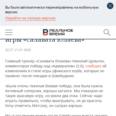
Вы были автоматически перенаправлены на мобильную
версию.
Перейти на полную версию
РЕГИОНЫ
СПОРТ
Цулыгин заявил о смене стиля
БАШКОРТОСТАН
НОВОСТИ
игры «Салавата Юлаева»
ТАТАРСТАН
АНАЛИТИКА
22:27, 21.01.2020
УДМУРТИЯ
НОВОСТИ АНАЛИТИКИ
ЭКОНОМИКА
Главный тренер «Салавата Юлаева» Николай Цулыгин,
комментируя победу над «Адмиралом» (2:0),
ДЕКЛАРАЦИИ О ДОХОДАХ
НОВОСТИ ЭКОНОМИКИ
сообщил
об
ПРОМЫШЛЕННОСТЬ
изменениях в стиле игры уфимского клуба, которые он
привнес после поездки в Швейцарию.
КОРОЛИ ГОСЗАКАЗА ПФО
ФИНАНСЫ
НОВОСТИ
НЕДВИЖИМОСТЬ
ПРОМЫШЛЕННОСТИ
«Была очень тяжелая боевая победа, она была нужна.
ВУЗЫ ТАТАРСТАНА
БАНКИ
НОВОСТИ НЕДВИЖИМОСТИ
АВТО
Активный соперник, хорошо катался. Мы показали не
АГРОПРОМ
такую красивую игру, но взяли два очка. Сейчас надо
играть правильно, чтобы выигрывать, не до красоты.
КОМУ ПРИНАДЛЕЖАТ
БЮДЖЕТ
НОВОСТИ АВТО
БИЗНЕС
Хочу отметить Метсолу, он сыграл хорошо.
ТОРГОВЫЕ ЦЕНТРЫ
МАШИНОСТРОЕНИЕ
ТАТАРСТАНА
ИНВЕСТИЦИИ
НОВОСТИ БИЗНЕСА
ТЕХНОЛОГИИ
Мы в последнее время после Швейцарии всегда играем