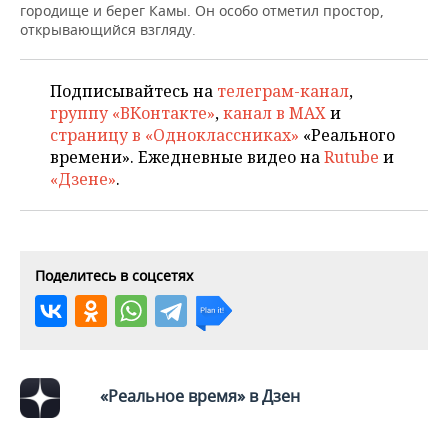
НЕФТЕХИМИЯ
городище и берег Камы. Он особо отметил простор,
открывающийся взгляду.
РОЗНИЧНАЯ ТОРГОВЛЯ
НОВОСТИ ТЕХНОЛОГИЙ
МЕРОПРИЯТИЯ
НЕФТЬ
ТРАНСПОРТ
IT
НОВОСТИ МЕРОПРИЯТИЙ
СПОРТ
Подписывайтесь на
телеграм-канал
,
ОПК
группу «ВКонтакте»
,
канал в MAX
и
УСЛУГИ
МЕДИА
ВЫЕЗДНАЯ РЕДАКЦИЯ
НОВОСТИ СПОРТА
ОБЩЕСТВО
страницу в «Одноклассниках»
«Реального
ЭНЕРГЕТИКА
времени». Ежедневные видео на
Rutube
и
ТЕЛЕКОММУНИКАЦИИ
БИЗНЕС-БРАНЧИ
ФУТБОЛ
НОВОСТИ ОБЩЕСТВА
ФОТОГАЛЕРЕЯ
«Дзене»
.
ONLINE-КОНФЕРЕНЦИИ
ХОККЕЙ
ВЛАСТЬ
СЮЖЕТЫ
ОТКРЫТАЯ ЛЕКЦИЯ
БАСКЕТБОЛ
ИНФРАСТРУКТУРА
СПРАВОЧНИК
Поделитесь в соцсетях
ВОЛЕЙБОЛ
ИСТОРИЯ
СПИСОК ПЕРСОН
ПОЛНАЯ ВЕРСИЯ
КИБЕРСПОРТ
КУЛЬТУРА
СПИСОК КОМПАНИЙ
«Реальное время» в Дзен
ФИГУРНОЕ КАТАНИЕ
МЕДИЦИНА