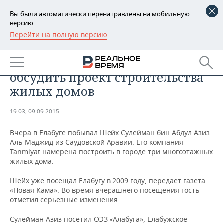
Вы были автоматически перенаправлены на мобильную
версию.
Перейти на полную версию
РЕГИОНЫ
Шейх из Саудовской Аравии
БАШКОРТОСТАН
НОВОСТИ
посетил Елабугу, чтобы
обсудить проект строительства
ТАТАРСТАН
АНАЛИТИКА
жилых домов
УДМУРТИЯ
НОВОСТИ АНАЛИТИКИ
ЭКОНОМИКА
19:03, 09.09.2015
ДЕКЛАРАЦИИ О ДОХОДАХ
НОВОСТИ ЭКОНОМИКИ
ПРОМЫШЛЕННОСТЬ
Вчера в Елабуге побывал Шейх Сулейман бин Абдул Азиз
Аль-Маджид из Саудовской Аравии. Его компания
КОРОЛИ ГОСЗАКАЗА ПФО
ФИНАНСЫ
НОВОСТИ
НЕДВИЖИМОСТЬ
Tanmiyat намерена построить в городе три многоэтажных
ПРОМЫШЛЕННОСТИ
жилых дома.
ВУЗЫ ТАТАРСТАНА
БАНКИ
НОВОСТИ НЕДВИЖИМОСТИ
АВТО
АГРОПРОМ
Шейх уже посещал Елабугу в 2009 году, передает газета
«Новая Кама». Во время вчерашнего посещения гость
КОМУ ПРИНАДЛЕЖАТ
БЮДЖЕТ
НОВОСТИ АВТО
БИЗНЕС
отметил серьезные изменения.
ТОРГОВЫЕ ЦЕНТРЫ
МАШИНОСТРОЕНИЕ
ТАТАРСТАНА
ИНВЕСТИЦИИ
НОВОСТИ БИЗНЕСА
ТЕХНОЛОГИИ
Сулейман Азиз посетил ОЭЗ «Алабуга», Елабужское