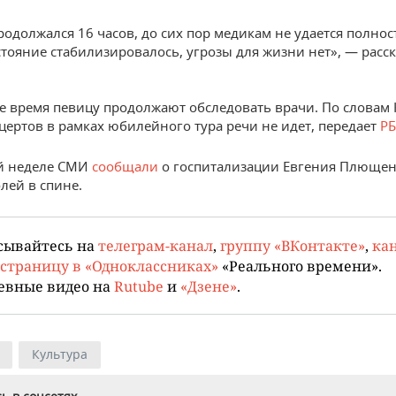
родолжался 16 часов, до сих пор медикам не удается полнос
остояние стабилизировалось, угрозы для жизни нет», — расс
е время певицу продолжают обследовать врачи. По словам 
цертов в рамках юбилейного тура речи не идет, передает
РБ
й неделе СМИ
сообщали
о госпитализации Евгения Плющен
лей в спине.
сывайтесь на
телеграм-канал
,
группу «ВКонтакте»
,
кан
страницу в «Одноклассниках»
«Реального времени».
евные видео на
Rutube
и
«Дзене»
.
Культура