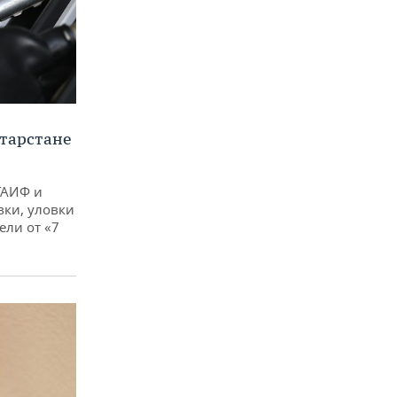
тарстане
ТАИФ и
вки, уловки
ли от «7