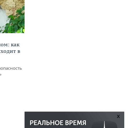
ом: как
ходит в
зопасность
ь
x