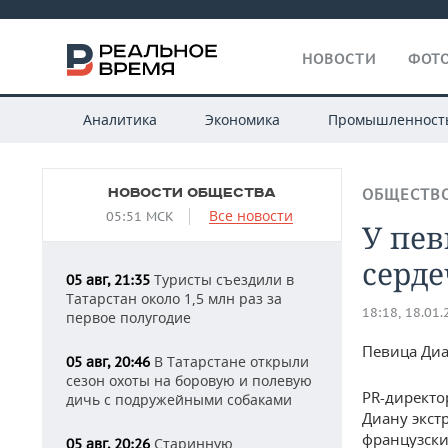
НОВОСТИ
ФОТО
Аналитика
Экономика
Промышленност
НОВОСТИ ОБЩЕСТВА
ОБЩЕСТВ
Все новости
05:51 МСК
У пе
серд
Туристы съездили в
05 авг, 21:35
Татарстан около 1,5 млн раз за
18:18, 18.01
первое полугодие
Певица Диа
В Татарстане открыли
05 авг, 20:46
сезон охоты на боровую и полевую
PR-директор
дичь с подружейными собаками
Диану экст
французски
Старинную
05 авг, 20:26