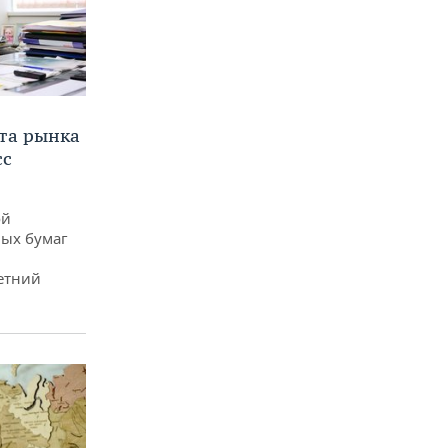
та рынка
сс
ой
ых бумаг
етний