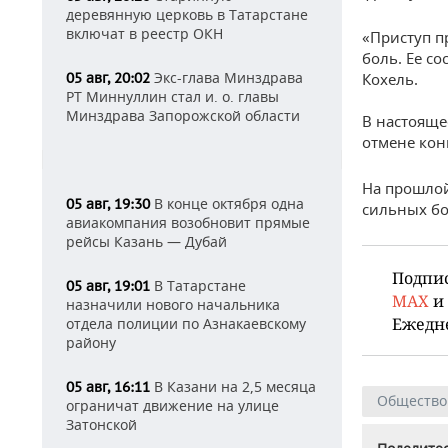
деревянную церковь в Татарстане
включат в реестр ОКН
«Приступ п
боль. Ее с
Экс-глава Минздрава
05 авг, 20:02
Кохель.
РТ Миннуллин стал и. о. главы
Минздрава Запорожской области
В настояще
отмене кон
На прошло
В конце октября одна
05 авг, 19:30
сильных бо
авиакомпания возобновит прямые
рейсы Казань — Дубай
Подпи
В Татарстане
05 авг, 19:01
MAX
и
назначили нового начальника
Ежедн
отдела полиции по Азнакаевскому
району
В Казани на 2,5 месяца
05 авг, 16:11
Общество
ограничат движение на улице
Затонской