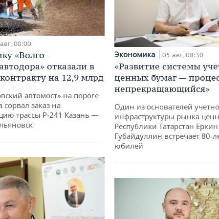
авг, 00:00
ку «Волго-
Экономика
05 авг, 08:30
автодора» отказали в
«Развитие системы уче
 контракту на 12,9 млрд
ценных бумаг — проце
непрекращающийся»
овский автомост» на пороге
 сорвал заказ на
Один из основателей учетн
цию трассы Р‑241 Казань —
инфраструктуры рынка ценн
льяновск
Республики Татарстан Еркин
Губайдуллин встречает 80-л
юбилей