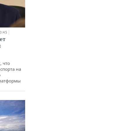
0:45
ет
й
, что
спорта на
о
платформы