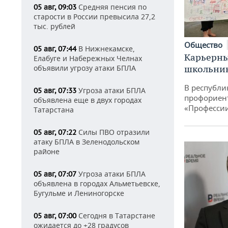
Средняя пенсия по
05 авг, 09:03
старости в России превысила 27,2
тыс. рублей
Общество
В Нижнекамске,
05 авг, 07:44
Карьерны
Елабуге и Набережных Челнах
объявили угрозу атаки БПЛА
школьни
В республи
Угроза атаки БПЛА
05 авг, 07:33
профориен
объявлена еще в двух городах
«Професси
Татарстана
Силы ПВО отразили
05 авг, 07:22
атаку БПЛА в Зеленодольском
районе
Угроза атаки БПЛА
05 авг, 07:07
объявлена в городах Альметьевске,
Бугульме и Лениногорске
Сегодня в Татарстане
05 авг, 07:00
ожидается до +28 градусов