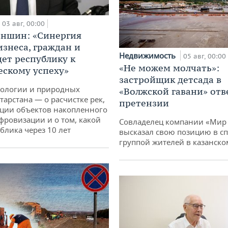
03 авг, 00:00
аншин: «Синергия
изнеса, граждан и
Недвижимость
05 авг, 00:00
дет республику к
«Не можем молчать»:
ескому успеху»
застройщик детсада в
кологии и природных
«Волжской гавани» отв
тарстана — о расчистке рек,
претензии
ции объектов накопленного
ифровизации и о том, какой
Совладелец компании «Мир 
блика через 10 лет
высказал свою позицию в сп
группой жителей в казанско