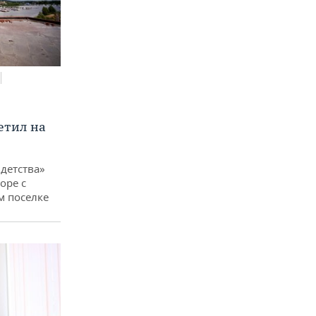
етил на
детства»
оре с
м поселке