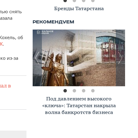
Книжная полка
тью снять
казала
Кохель, об
К
.
ко из-за
ал в
Премиальное жилье в Казани:
тренды, критерии, покупатели в
2026 году