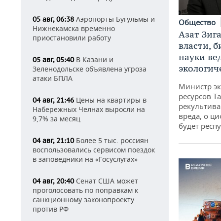
Аэропорты Бугульмы и
05 авг, 06:38
Общество
Нижнекамска временно
Азат Зиг
приостановили работу
власти, б
науки ве
В Казани и
05 авг, 05:40
экологич
Зеленодольске объявлена угроза
атаки БПЛА
Министр э
ресурсов Та
Цены на квартиры в
04 авг, 21:46
рекультива
Набережных Челнах выросли на
вреда, о ц
9,7% за месяц
будет респу
Более 5 тыс. россиян
04 авг, 21:10
воспользовались сервисом поездок
в заповедники на «Госуслугах»
Сенат США может
04 авг, 20:40
проголосовать по поправкам к
санкционному законопроекту
против РФ