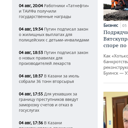
Работники «Татнефти»
04 авг, 20:04
и ТАИФа получили
государственные награды
Бизнес
05 
Путин подписал закон
04 авг, 19:34
Подрядчи
о жилищных выплатах для
Вятскупр
полицейских с детьми-инвалидами
споре по
Путин подписал закон
04 авг, 18:53
Как «Хотьк
о новых правилах для
банкротства
производителей лекарств
реконструк
Буинск — У
В Казани за июль
04 авг, 18:37
собрали 36 тонн вторсырья
Для уехавших за
04 авг, 17:55
границу преступников введут
заморозку счетов и отказ в
госуслугах
В Казани
04 авг, 17:36