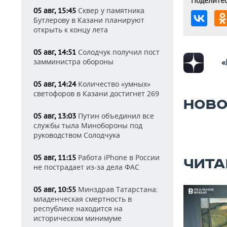
Поделитес
Сквер у памятника
05 авг, 15:45
Бутлерову в Казани планируют
открыть к концу лета
Солодчук получил пост
05 авг, 14:51
замминистра обороны
«
Количество «умных»
05 авг, 14:24
светофоров в Казани достигнет 269
НОВО
Путин объединил все
05 авг, 13:03
службы тыла Минобороны под
руководством Солодчука
Работа iPhone в России
05 авг, 11:15
ЧИТА
не пострадает из-за дела ФАС
Минздрав Татарстана:
05 авг, 10:55
младенческая смертность в
республике находится на
историческом минимуме