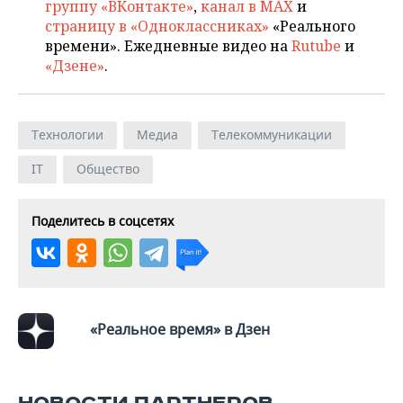
ВОДНЫЕ ВИДЫ СПОРТА
ОБРАЗОВАНИЕ
группу «ВКонтакте»
,
канал в MAX
и
страницу в «Одноклассниках»
«Реального
ХОККЕЙ С МЯЧОМ
ПРОИСШЕСТВИЯ
времени». Ежедневные видео на
Rutube
и
«Дзене»
.
Технологии
Медиа
Телекоммуникации
IT
Общество
Поделитесь в соцсетях
«Реальное время» в Дзен