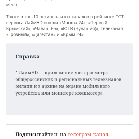
НЕФТЕХИМИЯ
месте.
РОЗНИЧНАЯ ТОРГОВЛЯ
НОВОСТИ ТЕХНОЛОГИЙ
МЕРОПРИЯТИЯ
НЕФТЬ
Также в топ-10 региональных каналов в рейтинге OTT-
сервиса ЛаймHD вошли «Москва 24», «Первый
ТРАНСПОРТ
IT
НОВОСТИ МЕРОПРИЯТИЙ
СПОРТ
Крымский», «Чаваш Ен», «ЮТВ (Чувашия)», телеканал
ОПК
«Грозный», «Дагестан» и «Крым 24».
УСЛУГИ
МЕДИА
ВЫЕЗДНАЯ РЕДАКЦИЯ
НОВОСТИ СПОРТА
ОБЩЕСТВО
ЭНЕРГЕТИКА
ТЕЛЕКОММУНИКАЦИИ
БИЗНЕС-БРАНЧИ
ФУТБОЛ
НОВОСТИ ОБЩЕСТВА
ФОТОГАЛЕРЕЯ
Справка
ONLINE-КОНФЕРЕНЦИИ
ХОККЕЙ
ВЛАСТЬ
СЮЖЕТЫ
* ЛаймHD — приложение для просмотра
общероссийских и региональных телеканалов
ОТКРЫТАЯ ЛЕКЦИЯ
БАСКЕТБОЛ
ИНФРАСТРУКТУРА
СПРАВОЧНИК
онлайн и в архиве на экране мобильного
устройства или мониторе компьютера.
ВОЛЕЙБОЛ
ИСТОРИЯ
СПИСОК ПЕРСОН
ПОЛНАЯ ВЕРСИЯ
КИБЕРСПОРТ
КУЛЬТУРА
СПИСОК КОМПАНИЙ
ФИГУРНОЕ КАТАНИЕ
МЕДИЦИНА
Подписывайтесь на
телеграм-канал
,