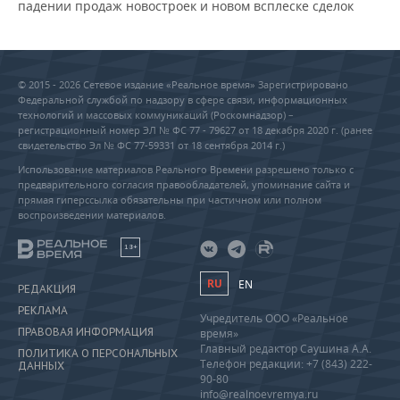
падении продаж новостроек и новом всплеске сделок
© 2015 - 2026 Сетевое издание «Реальное время» Зарегистрировано
Федеральной службой по надзору в сфере связи, информационных
технологий и массовых коммуникаций (Роскомнадзор) –
регистрационный номер ЭЛ № ФС 77 - 79627 от 18 декабря 2020 г. (ранее
свидетельство Эл № ФС 77-59331 от 18 сентября 2014 г.)
Использование материалов Реального Времени разрешено только с
предварительного согласия правообладателей, упоминание сайта и
прямая гиперссылка обязательны при частичном или полном
воспроизведении материалов.
18+
RU
EN
РЕДАКЦИЯ
РЕКЛАМА
Учредитель ООО «Реальное
ПРАВОВАЯ ИНФОРМАЦИЯ
время»
Главный редактор Саушина А.А.
ПОЛИТИКА О ПЕРСОНАЛЬНЫХ
Телефон редакции: +7 (843) 222-
ДАННЫХ
90-80
info@realnoevremya.ru