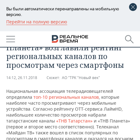
Вы были автоматически перенаправлены на мобильную
версию.
Перейти на полную версию
РЕГИОНЫ
ТЕХНОЛОГИИ
«ТНВ Татарстан» и «ТНВ
БАШКОРТОСТАН
НОВОСТИ
Планета» возглавили рейтинг
ТАТАРСТАН
АНАЛИТИКА
региональных каналов по
просмотрам через смартфоны
УДМУРТИЯ
НОВОСТИ АНАЛИТИКИ
ЭКОНОМИКА
14:12, 26.11.2018
Сюжет:
АО "ТРК "Новый век"
ДЕКЛАРАЦИИ О ДОХОДАХ
НОВОСТИ ЭКОНОМИКИ
ПРОМЫШЛЕННОСТЬ
Национальная ассоциация телерадиовещателей
КОРОЛИ ГОСЗАКАЗА ПФО
ФИНАНСЫ
НОВОСТИ
НЕДВИЖИМОСТЬ
определила
топ-10 региональных каналов
, которые
ПРОМЫШЛЕННОСТИ
наиболее часто просматривают через мобильные
ВУЗЫ ТАТАРСТАНА
БАНКИ
НОВОСТИ НЕДВИЖИМОСТИ
АВТО
устройства. Согласно рейтингу OTT-сервиса ЛаймHD,
АГРОПРОМ
наибольшее количество просмотров набрали
татарстанские каналы
«ТНВ Татарстан»
и «ТНВ Планета»
КОМУ ПРИНАДЛЕЖАТ
БЮДЖЕТ
НОВОСТИ АВТО
БИЗНЕС
(первое и второе место соответственно). Телеканал
ТОРГОВЫЕ ЦЕНТРЫ
МАШИНОСТРОЕНИЕ
ТАТАРСТАНА
«Майдан ТВ» также вошел в список популярных по
ИНВЕСТИЦИИ
НОВОСТИ БИЗНЕСА
ТЕХНОЛОГИИ
просмотрам в смартфонах каналов и оказался на восьмом