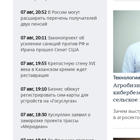
В России могут
07 авг, 20:52
расширить перечень получателей
двух пенсий
Законопроект об
07 авг, 20:11
усилении санкций против РФ и
Ирана прошел Сенат США
Крепостную стену XVI
07 авг, 19:55
века в Казанском кремле ждет
реставрация
Технологи
Агробизн
Бизнес обяжут
07 авг, 19:10
кибербез
регистрировать сим-карты для
сельское
устройств на «Госуслугах»
Зачем выст
Хуснуллин заявил о
07 авг, 18:30
в агросекто
заморозке проекта трассы
«Меридиан»