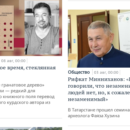
08 авг, 00:00
ое время, стеклянная
Общество
03 авг, 00:00
Рифкат Минниханов: «
 гранатовое дерево»
говорили, что незаме
ли — редкий для
людей нет, но, к сожал
о книжного поля перевод
незаменимый»
го курдского автора из
В Татарстане прошел семина
археолога Фаяза Хузина