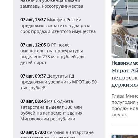
назначил уроженца Казани
замглавы Россотрудничества
Минфин России
07 авг, 13:37
предложил сократить в два раза
срок продажи изъятого имущества
В РТ после
07 авг, 12:05
вмешательства прокуратуры
выделено 273 млн рублей для
детей-сирот
Недвижим
Марат Ай
Депутаты ГД
07 авг, 09:37
непроста
предложили увеличить МРОТ до 50
держимся
тыс. рублей
Глава Минс
Из бюджета
07 авг, 08:45
полугодия 
Татарстана выделят 300 млн
продаж нов
рублей на капремонт здания
сделок
Минэкологии республики
Сегодня в Татарстане
07 авг, 07:00