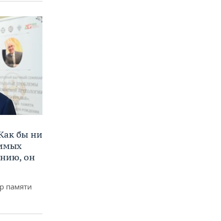
Как бы ни
нимых
ению, он
р памяти