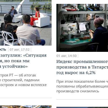
ость
07 авг, 17:32
затуллин: «Ситуация
05 авг, 14:30
я, но пока мы
Индекс промышленног
 устойчиво»
производства в Татарс
год вырос на 6,2%
троя РТ — об итогах
у строителей, падении
При этом показатели более 
остроек и новом всплеске
половины обрабатывающих
производств снизились