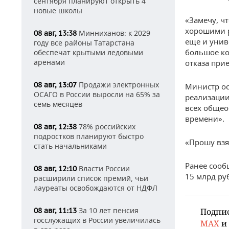
сентября планируют открыть 4
новые школы
«Замечу, ч
хорошими р
Минниханов: к 2029
08 авг, 13:38
еще и унив
году все районы Татарстана
большое ко
обеспечат крытыми ледовыми
аренами
отказа прие
Продажи электронных
08 авг, 13:07
Министр ос
ОСАГО в России выросли на 65% за
реализации
семь месяцев
всех общео
времени».
78% российских
08 авг, 12:38
подростков планируют быстро
«Прошу взя
стать начальниками
Ранее сооб
Власти России
08 авг, 12:10
15 млрд ру
расширили список премий, чьи
лауреаты освобождаются от НДФЛ
За 10 лет пенсия
08 авг, 11:13
Подпи
госслужащих в России увеличилась
MAX
и