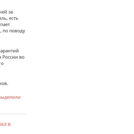
ней за
ль, есть
упает
, по поводу
гарантий
 России во
го
нов.
выделили
ал в