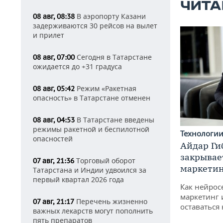
ЧИТА
В аэропорту Казани
08 авг, 08:38
задерживаются 30 рейсов на вылет
и прилет
Сегодня в Татарстане
08 авг, 07:00
ожидается до +31 градуса
Режим «Ракетная
08 авг, 05:42
опасность» в Татарстане отменен
В Татарстане введены
08 авг, 04:53
режимы ракетной и беспилотной
Технологи
опасностей
Айдар Ги
закрывае
Торговый оборот
07 авг, 21:36
маркетин
Татарстана и Индии удвоился за
первый квартал 2026 года
Как нейрос
маркетинг 
Перечень жизненно
07 авг, 21:17
оставаться
важных лекарств могут пополнить
пять препаратов