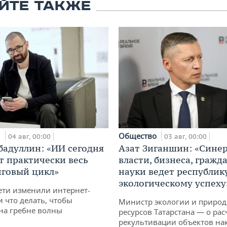
ЙТЕ ТАКЖЕ
и
Общество
04 авг, 00:00
03 авг, 00:00
бадуллин: «ИИ сегодня
Азат Зиганшин: «Сине
т практически весь
власти, бизнеса, гражд
говый цикл»
науки ведет республик
экологическому успеху
ети изменили интернет-
и что делать, чтобы
Министр экологии и приро
 на гребне волны
ресурсов Татарстана — о рас
рекультивации объектов на