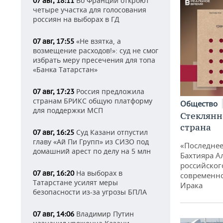
Во Франции откроют
07 авг, 18:11
четыре участка для голосования
россиян на выборах в ГД
«Не взятка, а
07 авг, 17:55
возмещение расходов!»: суд не смог
избрать меру пресечения для топа
«Банка Татарстан»
Россия предложила
07 авг, 17:23
странам БРИКС общую платформу
Общество
для поддержки МСП
Стеклянн
страна
Суд Казани отпустил
07 авг, 16:25
главу «Ай Пи Групп» из СИЗО под
«Последнее
домашний арест по делу на 5 млн
Бахтияра А
российског
На выборах в
07 авг, 16:20
современно
Татарстане усилят меры
Ирака
безопасности из-за угрозы БПЛА
Владимир Путин
07 авг, 14:06