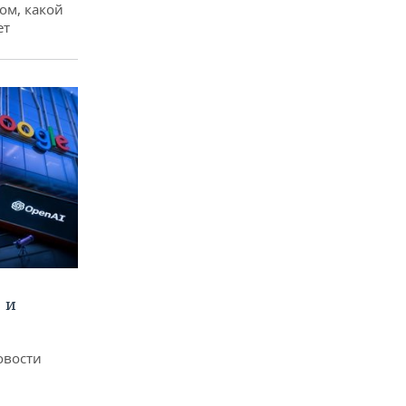
ом, какой
ет
 и
овости