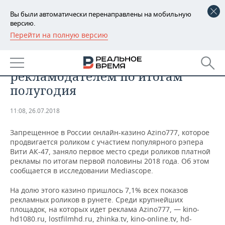
Вы были автоматически перенаправлены на мобильную
версию.
Перейти на полную версию
РЕГИОНЫ
АНАЛИТИКА
Azino777 стало крупнейшим
БАШКОРТОСТАН
НОВОСТИ
рекламодателем по итогам
ТАТАРСТАН
АНАЛИТИКА
полугодия
УДМУРТИЯ
НОВОСТИ АНАЛИТИКИ
ЭКОНОМИКА
11:08, 26.07.2018
ДЕКЛАРАЦИИ О ДОХОДАХ
НОВОСТИ ЭКОНОМИКИ
ПРОМЫШЛЕННОСТЬ
Запрещенное в России онлайн-казино Azino777, которое
продвигается роликом с участием популярного рэпера
КОРОЛИ ГОСЗАКАЗА ПФО
ФИНАНСЫ
НОВОСТИ
НЕДВИЖИМОСТЬ
Вити АК-47, заняло первое место среди роликов платной
ПРОМЫШЛЕННОСТИ
рекламы по итогам первой половины 2018 года. Об этом
сообщается в исследовании Mediascope.
ВУЗЫ ТАТАРСТАНА
БАНКИ
НОВОСТИ НЕДВИЖИМОСТИ
АВТО
АГРОПРОМ
На долю этого казино пришлось 7,1% всех показов
КОМУ ПРИНАДЛЕЖАТ
БЮДЖЕТ
НОВОСТИ АВТО
БИЗНЕС
рекламных роликов в рунете. Среди крупнейших
ТОРГОВЫЕ ЦЕНТРЫ
МАШИНОСТРОЕНИЕ
площадок, на которых идет реклама Azino777, — kino-
ТАТАРСТАНА
hd1080.ru, lostfilmhd.ru, zhinka.tv, kino-online.tv, hd-
ИНВЕСТИЦИИ
НОВОСТИ БИЗНЕСА
ТЕХНОЛОГИИ