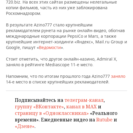
НЕФТЕХИМИЯ
720.biz. На всех этих сайтах размещены нелегальные
копии фильмов, часть из них уже заблокирована
РОЗНИЧНАЯ ТОРГОВЛЯ
НОВОСТИ ТЕХНОЛОГИЙ
МЕРОПРИЯТИЯ
Роскомнадзором.
НЕФТЬ
ТРАНСПОРТ
IT
НОВОСТИ МЕРОПРИЯТИЙ
СПОРТ
В результате Azino777 стало крупнейшим
ОПК
рекламодателем рунета на рынке онлайн-видео, обогнав
международные корпорации PepsiСо и Mars, а также
УСЛУГИ
МЕДИА
ВЫЕЗДНАЯ РЕДАКЦИЯ
НОВОСТИ СПОРТА
ОБЩЕСТВО
крупнейшие интернет-холдинги «Яндекс», Mail.ru Group и
ЭНЕРГЕТИКА
Google, пишут «
Ведомости
».
ТЕЛЕКОММУНИКАЦИИ
БИЗНЕС-БРАНЧИ
ФУТБОЛ
НОВОСТИ ОБЩЕСТВА
ФОТОГАЛЕРЕЯ
Стоит отметить, что другое онлайн-казино, Admiral X,
заняло в рейтинге Mediascope 11-е место.
ONLINE-КОНФЕРЕНЦИИ
ХОККЕЙ
ВЛАСТЬ
СЮЖЕТЫ
Напомним, что по итогам прошлого года Azino777
заняло
ОТКРЫТАЯ ЛЕКЦИЯ
БАСКЕТБОЛ
ИНФРАСТРУКТУРА
СПРАВОЧНИК
14-е место в списке крупнейших рекламодателей.
ВОЛЕЙБОЛ
ИСТОРИЯ
СПИСОК ПЕРСОН
ПОЛНАЯ ВЕРСИЯ
Подписывайтесь на
телеграм-канал
,
группу «ВКонтакте»
,
канал в MAX
и
КИБЕРСПОРТ
КУЛЬТУРА
СПИСОК КОМПАНИЙ
страницу в «Одноклассниках»
«Реального
времени». Ежедневные видео на
Rutube
и
ФИГУРНОЕ КАТАНИЕ
МЕДИЦИНА
«Дзене»
.