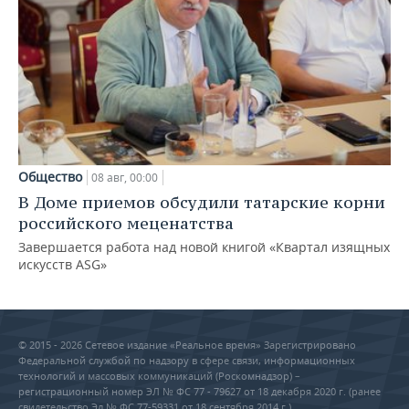
Общество
08 авг, 00:00
В Доме приемов обсудили татарские корни
российского меценатства
Завершается работа над новой книгой «Квартал изящных
искусств ASG»
© 2015 - 2026 Сетевое издание «Реальное время» Зарегистрировано
Федеральной службой по надзору в сфере связи, информационных
технологий и массовых коммуникаций (Роскомнадзор) –
регистрационный номер ЭЛ № ФС 77 - 79627 от 18 декабря 2020 г. (ранее
свидетельство Эл № ФС 77-59331 от 18 сентября 2014 г.)