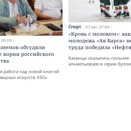
Спорт
07 авг, 07:00
«Кровь с молоком»: как
молодежь «Ак Барса» н
00:00
риемов обсудили
труда победила «Нефт
е корни российского
Казанцы оказались сильнее
тва
альметьевцев в серии булл
я работа над новой книгой
зящных искусств ASG»