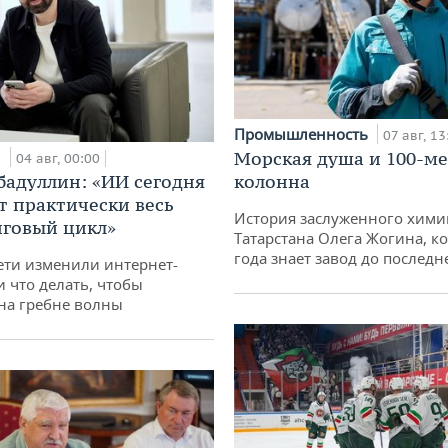
Промышленность
07 авг, 13
и
Морская душа и 100-м
04 авг, 00:00
бадуллин: «ИИ сегодня
колонна
т практически весь
История заслуженного хими
говый цикл»
Татарстана Олега Жогина, к
года знает завод до последн
ети изменили интернет-
и что делать, чтобы
 на гребне волны