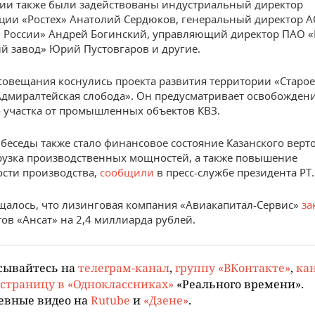
ии также были задействованы индустриальный директор
ции «Ростех» Анатолий Сердюков, генеральный директор 
 России» Андрей Богинский, управляющий директор ПАО «
й завод» Юрий Пустовгаров и другие.
совещания коснулись проекта развития территории «Старое
Адмиралтейская слобода». Он предусматривает освобожден
 участка от промышленных объектов КВЗ.
беседы также стало финансовое состояние Казанского верт
грузка производственных мощностей, а также повышение
сти производства,
сообщили
в пресс-службе президента РТ.
щалось, что лизинговая компания «Авиакапитал-Сервис»
за
тов «Ансат» на 2,4 миллиарда рублей.
сывайтесь на
телеграм-канал
,
группу «ВКонтакте»
,
кан
страницу в «Одноклассниках»
«Реального времени».
евные видео на
Rutube
и
«Дзене»
.