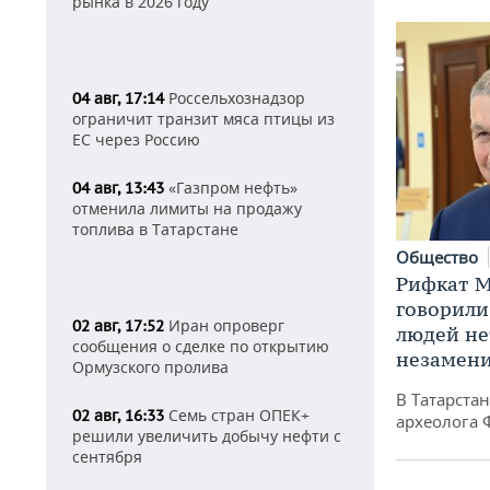
рынка в 2026 году
Россельхознадзор
04 авг, 17:14
ограничит транзит мяса птицы из
ЕС через Россию
«Газпром нефть»
04 авг, 13:43
отменила лимиты на продажу
топлива в Татарстане
Общество
Рифкат М
говорили
Иран опроверг
02 авг, 17:52
людей нет
сообщения о сделке по открытию
незамен
Ормузского пролива
В Татарста
Семь стран ОПЕК+
02 авг, 16:33
археолога 
решили увеличить добычу нефти с
сентября