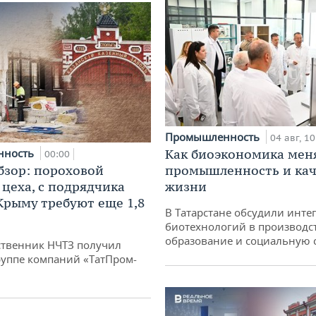
Промышленность
04 авг, 10
нность
Как биоэкономика мен
00:00
бзор: пороховой
промышленность и кач
 цеха, с подрядчика
жизни
 Крыму требуют еще 1,8
В Татарстане обсудили инт
биотехнологий в производс
образование и социальную 
твенник НЧТЗ получил
руппе компаний «ТатПром-