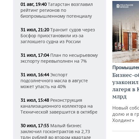
Татарстан возглавил
01 авг, 19:40
рейтинг регионов по
биопромышленному потенциалу
Транзит судов через
31 июл, 21:20
Босфор приостановили из-за
заглохшего судна из России
План по несырьевому
31 июл, 17:04
экспорту перевыполнен на 7%
Промышле
Бизнес-о
Экспорт
31 июл, 16:44
подсолнечного масла в августе
узаконил
может упасть на 40%
лагеря в
млрд
Реконструкция
31 июл, 15:48
канализационного коллектора на
Новый собс
Технической завершится в октябре
долю и в г
Холдинг»
Малый бизнес
30 июл, 17:55
заключил госконтрактов на 2,73
трлн рублей во втором квартале