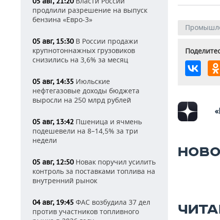
Власти России
05 авг, 21:20
продлили разрешение на выпуск
бензина «Евро-3»
Промышл
В России продажи
05 авг, 15:30
крупнотоннажных грузовиков
Поделитес
снизились на 3,6% за месяц
Июльские
05 авг, 14:35
нефтегазовые доходы бюджета
выросли на 250 млрд рублей
«
Пшеница и ячмень
05 авг, 13:42
подешевели на 8–14,5% за три
недели
НОВО
Новак поручил усилить
05 авг, 12:50
контроль за поставками топлива на
внутренний рынок
ФАС возбудила 37 дел
04 авг, 19:45
ЧИТА
против участников топливного