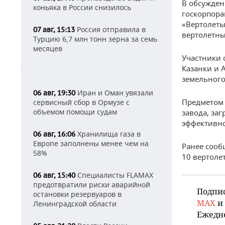
В обсужден
коньяка в России снизилось
госкорпора
«Вертолеты
Россия отправила в
07 авг, 15:13
вертолетны
Турцию 6,7 млн тонн зерна за семь
месяцев
Участники 
Казанки и 
земельного
Иран и Оман увязали
06 авг, 19:30
Предметом 
сервисный сбор в Ормузе с
объемом помощи судам
завода, за
эффективно
Хранилища газа в
06 авг, 16:06
Европе заполнены менее чем на
Ранее сооб
58%
10 вертоле
Специалисты FLAMAX
06 авг, 15:40
предотвратили риски аварийной
Подпи
остановки резервуаров в
MAX
и
Ленинградской области
Ежедн