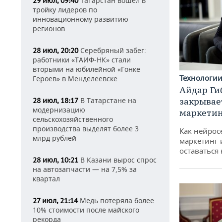
Татарстан вошел в
29 июл, 09:40
тройку лидеров по
инновационному развитию
регионов
Серебряный забег:
28 июл, 20:20
работники «ТАИФ-НК» стали
вторыми на юбилейной «Гонке
Технологи
Героев» в Менделеевске
Айдар Ги
закрывае
В Татарстане на
28 июл, 18:17
модернизацию
маркетин
сельскохозяйственного
производства выделят более 3
Как нейрос
млрд рублей
маркетинг 
оставаться
В Казани вырос спрос
28 июл, 10:21
на автозапчасти — на 7,5% за
квартал
Медь потеряла более
27 июл, 21:14
10% стоимости после майского
рекорда