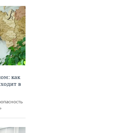
ом: как
ходит в
зопасность
ь