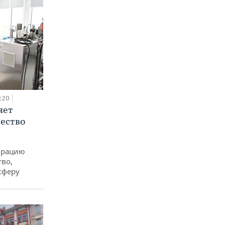
:20
яет
ество
еграцию
тво,
сферу