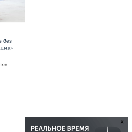
е без
яник»
итов
x