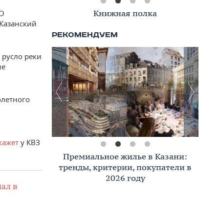
Книжная полка
АО
Казанский
 русло реки
ие
олетного
кажет
у КВЗ
Премиальное жилье в Казани:
тренды, критерии, покупатели в
2026 году
ал в