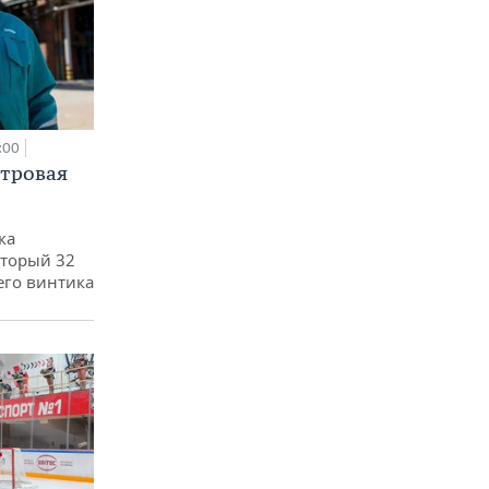
:00
етровая
ка
оторый 32
его винтика