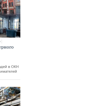
0
урного
адей в ОКН
нимателей