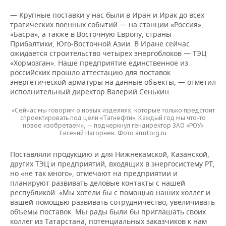
— Крупные поставки у нас были в Иран и Ирак до всех
трагических военных событий — на станции «Россия»,
«Басра», а также в Восточную Европу, страны
Прибалтики, Юго-Восточной Азии. В Иране сейчас
ожидается строительство четырех энергоблоков — ТЭЦ
«Хормозган». Наше предприятие единственное из
российских прошло аттестацию для поставок
энергетической арматуры на данные объекты, — отметил
исполнительный директор Валерий Сенькин.
«Сейчас мы говорим о новых изделиях, которые только предстоит
спроектировать под цели «Татнефти». Каждый год мы что-то
новое изобретаем», — подчеркнул гендиректор ЗАО «РОУ»
Евгений Нагорнев. Фото armtorg.ru
Поставляли продукцию и для Нижнекамской, Казанской,
других ТЭЦ и предприятий, входящих в энергосистему РТ,
но «не так много», отмечают на предприятии и
планируют развивать деловые контакты с нашей
республикой: «Мы хотели бы с помощью наших коллег и
вашей помощью развивать сотрудничество, увеличивать
объемы поставок. Мы рады были бы приглашать своих
коллег из Татарстана, потенциальных заказчиков к нам