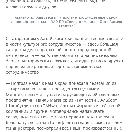
(Сахалинская область), в Сочи, объекты РЖД, ОАО
«Тольяттиазот» и другие.
Активно используется в Татарстане продукция еще одной
алтайской компании — ЗАО ПО «Спецавтоматика». Фото Васили
Ширшовой
С Татарстаном у Алтайского края давние тесные связи. И
в части культурного сотрудничества — здесь большая
татарская диаспора, и в области природоохранной
деятельности — на Алтае заботятся о наших снежных
барсах. Исторически сложилось, что два региона дружат,
параллельно развивая торгово-экономическое
сотрудничество.
— Полгода назад к нам в край приехала делегация из
Татарстана во главе с президентом Рустамом
Миннихановым и с участием руководителей ключевых
предприятий: Наиль Маганов из «Татнефти», Альберт
Шигабутдинов из ТАИФа, Ильшат Фардиев из «Сетевой
компании» и другие. Договорились налаживать
сотрудничество. После этого первой к нам приехала
большая делегация «Татнефти» во главе с заместителем
гендиректора, посмотрели все наши производственные