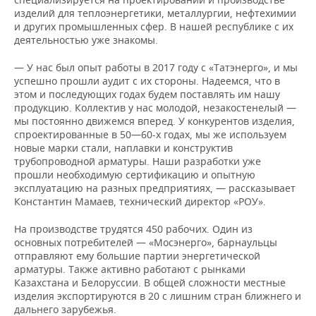
ВОДНЫЕ ВИДЫ СПОРТА
ОБРАЗОВАНИЕ
изделий для теплоэнергетики, металлургии, нефтехимии
и других промышленных сфер. В нашей республике с их
ХОККЕЙ С МЯЧОМ
ПРОИСШЕСТВИЯ
деятельностью уже знакомы.
— У нас был опыт работы в 2017 году с «Татэнерго», и мы
успешно прошли аудит с их стороны. Надеемся, что в
этом и последующих годах будем поставлять им нашу
продукцию. Коллектив у нас молодой, незакостенелый —
мы постоянно движемся вперед. У конкурентов изделия,
спроектированные в 50—60-х годах, мы же используем
новые марки стали, наплавки и конструктив
трубопроводной арматуры. Наши разработки уже
прошли необходимую сертификацию и опытную
эксплуатацию на разных предприятиях, — рассказывает
Константин Мамаев, технический директор «РОУ».
На производстве трудятся 450 рабочих. Один из
основных потребителей — «Мосэнерго», барнаульцы
отправляют ему большие партии энергетической
арматуры. Также активно работают с рынками
Казахстана и Белоруссии. В общей сложности местные
изделия экспортируются в 20 с лишним стран ближнего и
дальнего зарубежья.