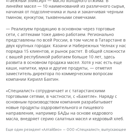
«таежный эликсир» — масло холодного отжима. В
линейке масел — 10 наименований из различного сырья,
начиная от подсолнечника и льна и заканчивая черным
тмином, кунжутом, тыквенными семечками.
— Реализуем продукцию в основном через торговые
сети, с аптеками тоже давно работаем. Регионально
представлены по всей России, в том числе в Татарстане в
двух крупных городах: Казани и Набережных Челнах у нас
порядка 15 клиентов, и рынок растет. В общей сложности
с вашей республикой работаем больше 10 лет, здесь
развита в основном продажа масел. Хотя у нас есть еще
каши, напитки, мука и другие продукты, — отметил
заместитель директора по коммерческим вопросам
компании Кирилл Бахтин.
«Специалист» сотрудничает и с татарстанскими
торговыми сетями, в частности, с «Бахетле». Наряду с
основным производством компания разрабатывает
новые продукты оздоровительного и пищевого
направления, например БАДы на основе кедрового
масла, внедряет серию салатных масел и кедровый хлеб.
Еще один резидент «АлтайБио» — ООО «Специалист», выпускающее