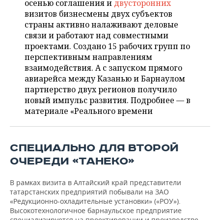
осенью соглашения и
двусторонних
НЕФТЕХИМИЯ
визитов бизнесмены двух субъектов
РОЗНИЧНАЯ ТОРГОВЛЯ
НОВОСТИ ТЕХНОЛОГИЙ
МЕРОПРИЯТИЯ
страны активно налаживают деловые
НЕФТЬ
связи и работают над совместными
ТРАНСПОРТ
IT
НОВОСТИ МЕРОПРИЯТИЙ
СПОРТ
проектами. Создано 15 рабочих групп по
ОПК
перспективным направлениям
УСЛУГИ
МЕДИА
ВЫЕЗДНАЯ РЕДАКЦИЯ
НОВОСТИ СПОРТА
ОБЩЕСТВО
взаимодействия. А с запуском прямого
ЭНЕРГЕТИКА
авиарейса между Казанью и Барнаулом
ТЕЛЕКОММУНИКАЦИИ
БИЗНЕС-БРАНЧИ
ФУТБОЛ
НОВОСТИ ОБЩЕСТВА
ФОТОГАЛЕРЕЯ
партнерство двух регионов получило
новый импульс развития. Подробнее — в
ONLINE-КОНФЕРЕНЦИИ
ХОККЕЙ
ВЛАСТЬ
СЮЖЕТЫ
материале «Реального времени
ОТКРЫТАЯ ЛЕКЦИЯ
БАСКЕТБОЛ
ИНФРАСТРУКТУРА
СПРАВОЧНИК
СПЕЦИАЛЬНО ДЛЯ ВТОРОЙ
ВОЛЕЙБОЛ
ИСТОРИЯ
СПИСОК ПЕРСОН
ПОЛНАЯ ВЕРСИЯ
ОЧЕРЕДИ «ТАНЕКО»
КИБЕРСПОРТ
КУЛЬТУРА
СПИСОК КОМПАНИЙ
В рамках визита в Алтайский край представители
татарстанских предприятий побывали на ЗАО
ФИГУРНОЕ КАТАНИЕ
МЕДИЦИНА
«Редукционно-охладительные установки» («РОУ»).
Высокотехнологичное барнаульское предприятие
специализируется на проектировании и производстве