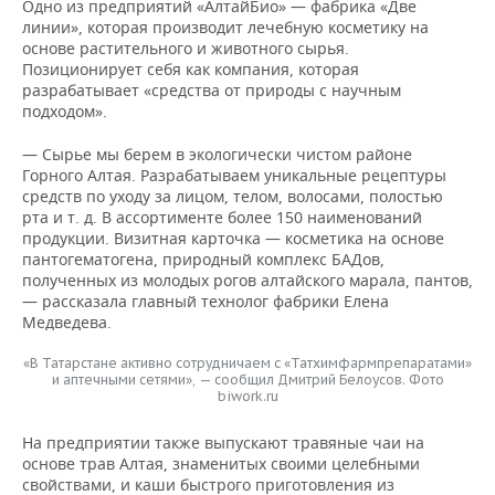
Одно из предприятий «АлтайБио» — фабрика «Две
линии», которая производит лечебную косметику на
основе растительного и животного сырья.
Позиционирует себя как компания, которая
разрабатывает «средства от природы с научным
подходом».
— Сырье мы берем в экологически чистом районе
Горного Алтая. Разрабатываем уникальные рецептуры
средств по уходу за лицом, телом, волосами, полостью
рта и т. д. В ассортименте более 150 наименований
продукции. Визитная карточка — косметика на основе
пантогематогена, природный комплекс БАДов,
полученных из молодых рогов алтайского марала, пантов,
— рассказала главный технолог фабрики Елена
Медведева.
«В Татарстане активно сотрудничаем с «Татхимфармпрепаратами»
и аптечными сетями», — сообщил Дмитрий Белоусов. Фото
biwork.ru
На предприятии также выпускают травяные чаи на
основе трав Алтая, знаменитых своими целебными
свойствами, и каши быстрого приготовления из