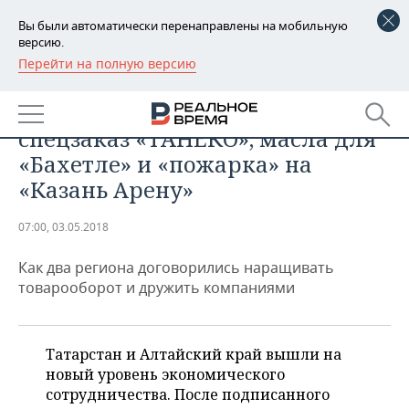
Вы были автоматически перенаправлены на мобильную
версию.
Перейти на полную версию
РЕГИОНЫ
ПРОМЫШЛЕННОСТЬ
Алтай для Татарстана:
БАШКОРТОСТАН
НОВОСТИ
спецзаказ «ТАНЕКО», масла для
ТАТАРСТАН
АНАЛИТИКА
«Бахетле» и «пожарка» на
«Казань Арену»
УДМУРТИЯ
НОВОСТИ АНАЛИТИКИ
ЭКОНОМИКА
07:00, 03.05.2018
ДЕКЛАРАЦИИ О ДОХОДАХ
НОВОСТИ ЭКОНОМИКИ
ПРОМЫШЛЕННОСТЬ
Как два региона договорились наращивать
КОРОЛИ ГОСЗАКАЗА ПФО
ФИНАНСЫ
НОВОСТИ
НЕДВИЖИМОСТЬ
товарооборот и дружить компаниями
ПРОМЫШЛЕННОСТИ
ВУЗЫ ТАТАРСТАНА
БАНКИ
НОВОСТИ НЕДВИЖИМОСТИ
АВТО
АГРОПРОМ
Татарстан и Алтайский край вышли на
КОМУ ПРИНАДЛЕЖАТ
БЮДЖЕТ
НОВОСТИ АВТО
БИЗНЕС
ТОРГОВЫЕ ЦЕНТРЫ
МАШИНОСТРОЕНИЕ
новый уровень экономического
ТАТАРСТАНА
сотрудничества. После подписанного
ИНВЕСТИЦИИ
НОВОСТИ БИЗНЕСА
ТЕХНОЛОГИИ