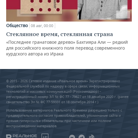
Общество
08 авг, 00:00
Стеклянное время, стеклянная страна
«Последнее гранатовое дерево» Бахтияра Али — редкий
для российского книжного поля перевод современного
курдского автора из Ирака
© 2015 - 2026 Сетевое издание «Реальное время» Зарегистрировано
Федеральной службой по надзору в сфере связи, информационных
технологий и массовых коммуникаций (Роскомнадзор) –
регистрационный номер ЭЛ № ФС 77 - 79627 от 18 декабря 2020 г. (ранее
свидетельство Эл № ФС 77-59331 от 18 сентября 2014 г.)
Использование материалов Реального Времени разрешено только с
предварительного согласия правообладателей, упоминание сайта и
прямая гиперссылка обязательны при частичном или полном
воспроизведении материалов.
18+