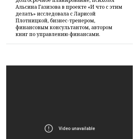
долгосрочное планирование, психолог
ВОДНЫЕ ВИДЫ СПОРТА
ОБРАЗОВАНИЕ
Альсина Газизова в проекте «И что с этим
делать» исследовала с Ларисой
ХОККЕЙ С МЯЧОМ
ПРОИСШЕСТВИЯ
Плотницкой, бизнес-тренером,
финансовым консультантом, автором
книг по управлению финансами.