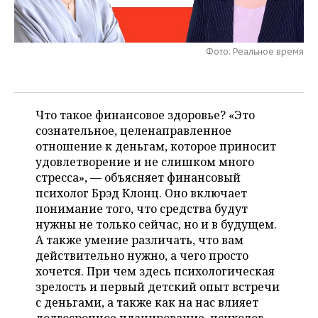
НЕФТЕХИМИЯ
РОЗНИЧНАЯ ТОРГОВЛЯ
НОВОСТИ ТЕХНОЛОГИЙ
МЕРОПРИЯТИЯ
НЕФТЬ
Фото: Реальное время
ТРАНСПОРТ
IT
НОВОСТИ МЕРОПРИЯТИЙ
СПОРТ
ОПК
УСЛУГИ
МЕДИА
ВЫЕЗДНАЯ РЕДАКЦИЯ
НОВОСТИ СПОРТА
ОБЩЕСТВО
ЭНЕРГЕТИКА
Что такое финансовое здоровье? «Это
ТЕЛЕКОММУНИКАЦИИ
БИЗНЕС-БРАНЧИ
ФУТБОЛ
НОВОСТИ ОБЩЕСТВА
ФОТОГАЛЕРЕЯ
сознательное, целенаправленное
отношение к деньгам, которое приносит
ONLINE-КОНФЕРЕНЦИИ
ХОККЕЙ
ВЛАСТЬ
СЮЖЕТЫ
удовлетворение и не слишком много
стресса», — объясняет финансовый
ОТКРЫТАЯ ЛЕКЦИЯ
БАСКЕТБОЛ
ИНФРАСТРУКТУРА
СПРАВОЧНИК
психолог Брэд Клонц. Оно включает
понимание того, что средства будут
ВОЛЕЙБОЛ
ИСТОРИЯ
СПИСОК ПЕРСОН
ПОЛНАЯ ВЕРСИЯ
нужны не только сейчас, но и в будущем.
А также умение различать, что вам
КИБЕРСПОРТ
КУЛЬТУРА
СПИСОК КОМПАНИЙ
действительно нужно, а чего просто
хочется. При чем здесь психологическая
зрелость и первый детский опыт встречи
ФИГУРНОЕ КАТАНИЕ
МЕДИЦИНА
с деньгами, а также как на нас влияет