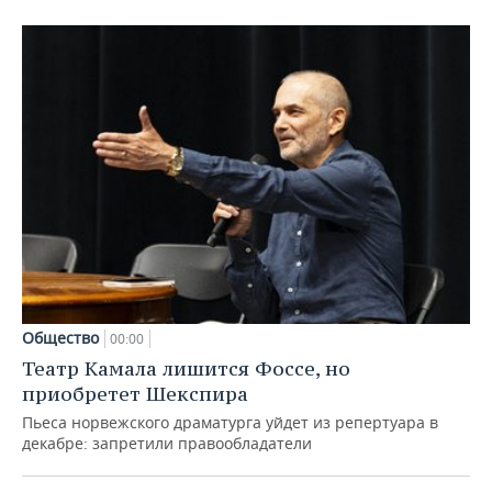
Общество
00:00
Театр Камала лишится Фоссе, но
приобретет Шекспира
Пьеса норвежского драматурга уйдет из репертуара в
декабре: запретили правообладатели