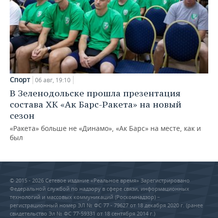
Спорт
06 авг, 19:10
В Зеленодольске прошла презентация
состава ХК «Ак Барс-Ракета» на новый
сезон
«Ракета» больше не «Динамо», «Ак Барс» на месте, как и
был
© 2015 - 2026 Сетевое издание «Реальное время» Зарегистрировано
Федеральной службой по надзору в сфере связи, информационных
технологий и массовых коммуникаций (Роскомнадзор) –
регистрационный номер ЭЛ № ФС 77 - 79627 от 18 декабря 2020 г. (ранее
свидетельство Эл № ФС 77-59331 от 18 сентября 2014 г.)