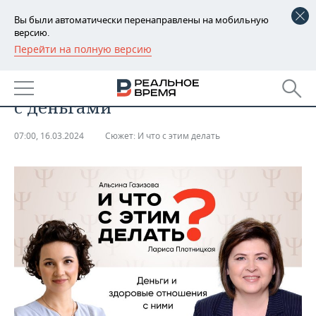
Вы были автоматически перенаправлены на мобильную
версию.
Перейти на полную версию
РЕГИОНЫ
ОБЩЕСТВО
И что с этим делать: отношения
БАШКОРТОСТАН
НОВОСТИ
с деньгами
ТАТАРСТАН
АНАЛИТИКА
07:00, 16.03.2024
Сюжет:
И что с этим делать
УДМУРТИЯ
НОВОСТИ АНАЛИТИКИ
ЭКОНОМИКА
ДЕКЛАРАЦИИ О ДОХОДАХ
НОВОСТИ ЭКОНОМИКИ
ПРОМЫШЛЕННОСТЬ
КОРОЛИ ГОСЗАКАЗА ПФО
ФИНАНСЫ
НОВОСТИ
НЕДВИЖИМОСТЬ
ПРОМЫШЛЕННОСТИ
ВУЗЫ ТАТАРСТАНА
БАНКИ
НОВОСТИ НЕДВИЖИМОСТИ
АВТО
АГРОПРОМ
КОМУ ПРИНАДЛЕЖАТ
БЮДЖЕТ
НОВОСТИ АВТО
БИЗНЕС
ТОРГОВЫЕ ЦЕНТРЫ
МАШИНОСТРОЕНИЕ
ТАТАРСТАНА
ИНВЕСТИЦИИ
НОВОСТИ БИЗНЕСА
ТЕХНОЛОГИИ