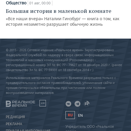
Общество
01 авг, 00:00
Большая история в маленькой комнате
«Все наши вчера» Наталии Гинзбург — книга о том, как
история незаметно разрушает обычную жизнь
© 2015 - 2026 Сетевое издание «Реальное время» Зарегистрировано
Федеральной службой по надзору в сфере связи, информационных
технологий и массовых коммуникаций (Роскомнадзор) –
регистрационный номер ЭЛ № ФС 77 - 79627 от 18 декабря 2020 г. (ранее
свидетельство Эл № ФС 77-59331 от 18 сентября 2014 г.)
Использование материалов Реального Времени разрешено только с
предварительного согласия правообладателей, упоминание сайта и
прямая гиперссылка обязательны при частичном или полном
воспроизведении материалов.
18+
RU
EN
РЕДАКЦИЯ
РЕКЛАМА
Учредитель ООО «Реальное
ПРАВОВАЯ ИНФОРМАЦИЯ