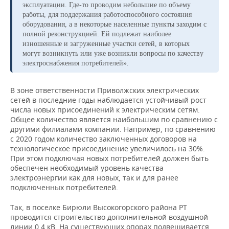
ВОДНЫЕ ВИДЫ СПОРТА
ОБРАЗОВАНИЕ
эксплуатации. Где-то проводим небольшие по объему
работы, для поддержания работоспособного состояния
ХОККЕЙ С МЯЧОМ
ПРОИСШЕСТВИЯ
оборудования, а в некоторые населенные пункты заходим с
полной реконструкцией. Ей подлежат наиболее
изношенные и загруженные участки сетей, в которых
могут возникнуть или уже возникли вопросы по качеству
электроснабжения потребителей».
В зоне ответственности Приволжских электрических
сетей в последние годы наблюдается устойчивый рост
числа новых присоединений к электрическим сетям.
Общее количество является наибольшим по сравнению с
другими филиалами компании. Например, по сравнению
с 2020 годом количество заключенных договоров на
технологическое присоединение увеличилось на 30%.
При этом подключая новых потребителей должен быть
обеспечен необходимый уровень качества
электроэнергии как для новых, так и для ранее
подключенных потребителей.
Так, в поселке Бирюли Высокогорского района РТ
проводится строительство дополнительной воздушной
линии 0,4 кВ. На существующих опорах подвешивается