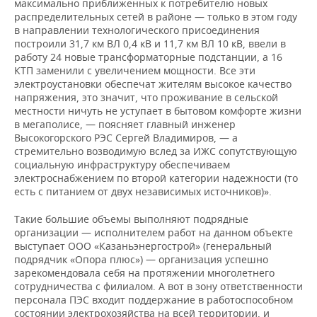
максимально приближенных к потребителю новых
распределительных сетей в районе — только в этом году
в направлении технологического присоединения
построили 31,7 км ВЛ 0,4 кВ и 11,7 км ВЛ 10 кВ, ввели в
работу 24 новые трансформаторные подстанции, а 16
КТП заменили с увеличением мощности. Все эти
электроустановки обеспечат жителям высокое качество
напряжения, это значит, что проживание в сельской
местности ничуть не уступает в бытовом комфорте жизни
в мегаполисе, — поясняет главный инженер
Высокогорского РЭС Сергей Владимиров, — а
стремительно возводимую вслед за ИЖС сопутствующую
социальную инфраструктуру обеспечиваем
электроснабжением по второй категории надежности (то
есть с питанием от двух независимых источников)».
Такие большие объемы выполняют подрядные
организации — исполнителем работ на данном объекте
выступает ООО «Казаньэнергострой» (генеральный
подрядчик «Опора плюс») — организация успешно
зарекомендовала себя на протяжении многолетнего
сотрудничества с филиалом. А вот в зону ответственности
персонала ПЭС входит поддержание в работоспособном
состоянии электрохозяйства на всей территории, и