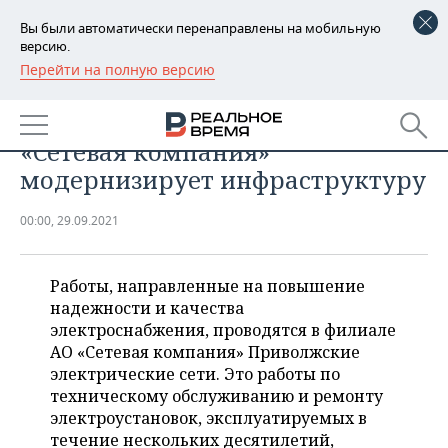
Вы были автоматически перенаправлены на мобильную
версию.
Перейти на полную версию
РЕГИОНЫ
ПРОМЫШЛЕННОСТЬ
Надежно и качественно: АО
БАШКОРТОСТАН
НОВОСТИ
«Сетевая компания»
ТАТАРСТАН
АНАЛИТИКА
модернизирует инфраструктуру
УДМУРТИЯ
НОВОСТИ АНАЛИТИКИ
ЭКОНОМИКА
00:00, 29.09.2021
ДЕКЛАРАЦИИ О ДОХОДАХ
НОВОСТИ ЭКОНОМИКИ
ПРОМЫШЛЕННОСТЬ
Работы, направленные на повышение
КОРОЛИ ГОСЗАКАЗА ПФО
ФИНАНСЫ
НОВОСТИ
НЕДВИЖИМОСТЬ
надежности и качества
ПРОМЫШЛЕННОСТИ
электроснабжения, проводятся в филиале
ВУЗЫ ТАТАРСТАНА
БАНКИ
НОВОСТИ НЕДВИЖИМОСТИ
АВТО
АО «Сетевая компания» Приволжские
АГРОПРОМ
электрические сети. Это работы по
КОМУ ПРИНАДЛЕЖАТ
БЮДЖЕТ
НОВОСТИ АВТО
БИЗНЕС
техническому обслуживанию и ремонту
ТОРГОВЫЕ ЦЕНТРЫ
МАШИНОСТРОЕНИЕ
электроустановок, эксплуатируемых в
ТАТАРСТАНА
ИНВЕСТИЦИИ
НОВОСТИ БИЗНЕСА
течение нескольких десятилетий,
ТЕХНОЛОГИИ