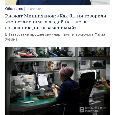
Общество
03 авг, 00:00
Рифкат Минниханов: «Как бы ни говорили,
что незаменимых людей нет, но, к
сожалению, он незаменимый»
В Татарстане прошел семинар памяти археолога Фаяза
Хузина