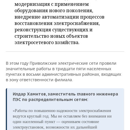
НЕФТЕХИМИЯ
модернизация с применением
оборудования нового поколения,
РОЗНИЧНАЯ ТОРГОВЛЯ
НОВОСТИ ТЕХНОЛОГИЙ
МЕРОПРИЯТИЯ
НЕФТЬ
внедрение автоматизации процессов
восстановления электроснабжения,
ТРАНСПОРТ
IT
НОВОСТИ МЕРОПРИЯТИЙ
СПОРТ
ОПК
реконструкция существующих и
строительство новых объектов
УСЛУГИ
МЕДИА
ВЫЕЗДНАЯ РЕДАКЦИЯ
НОВОСТИ СПОРТА
ОБЩЕСТВО
ЭНЕРГЕТИКА
электросетевого хозяйства.
ТЕЛЕКОММУНИКАЦИИ
БИЗНЕС-БРАНЧИ
ФУТБОЛ
НОВОСТИ ОБЩЕСТВА
ФОТОГАЛЕРЕЯ
В этом году Приволжские электрические сети провели
ONLINE-КОНФЕРЕНЦИИ
ХОККЕЙ
ВЛАСТЬ
СЮЖЕТЫ
значительные работы в тридцати пяти населенных
пунктах в восьми административных районах, входящих
ОТКРЫТАЯ ЛЕКЦИЯ
БАСКЕТБОЛ
ИНФРАСТРУКТУРА
СПРАВОЧНИК
в зону ответственности филиала.
ВОЛЕЙБОЛ
ИСТОРИЯ
СПИСОК ПЕРСОН
ПОЛНАЯ ВЕРСИЯ
Илдар Хамитов, заместитель главного инженера
ПЭС по распределительным сетям:
КИБЕРСПОРТ
КУЛЬТУРА
СПИСОК КОМПАНИЙ
«Работы по повышению надежности электроснабжения
ведутся круглый год. Мы не оставляем без внимания ни
ФИГУРНОЕ КАТАНИЕ
МЕДИЦИНА
один населенный пункт — оцениваем состояние
электроустановок, возможности их дальнейшей