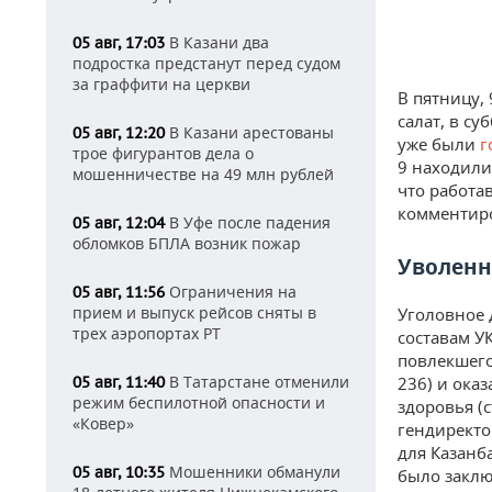
В Казани два
05 авг, 17:03
подростка предстанут перед судом
за граффити на церкви
В пятницу,
салат, в с
В Казани арестованы
05 авг, 12:20
уже были
г
трое фигурантов дела о
9 находили
мошенничестве на 49 млн рублей
что работа
комментир
В Уфе после падения
05 авг, 12:04
обломков БПЛА возник пожар
Уволенн
Ограничения на
05 авг, 11:56
прием и выпуск рейсов сняты в
Уголовное 
трех аэропортах РТ
составам У
повлекшего
В Татарстане отменили
05 авг, 11:40
236) и ока
режим беспилотной опасности и
здоровья (с
«Ковер»
гендиректо
для Казанб
Мошенники обманули
05 авг, 10:35
было заклю