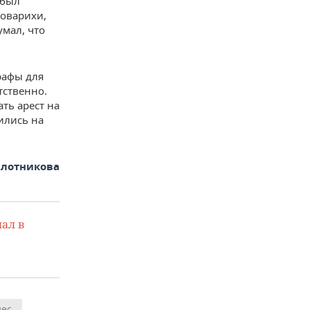
 был
поварихи,
умал, что
рафы для
тственно.
ть арест на
ились на
Плотникова
ал в
нес