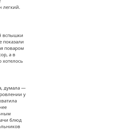
е
н легкий.
ой вспышки
е показали
ая поваром
ор, а в
о хотелось
а, думала —
оровлении у
хватила
нее
льным
дачи блюд
кольников