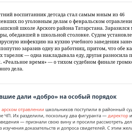
тний воспитанник детсада стал самым юным из 46
евших по уголовным делам о февральском отравлени
ашской школе Арского района Татарстана. Заразилс
тры, обедавшей в школьной столовке. Судом установле
русную инфекцию на кухню учебного заведения зане
 попутно заразив одну из работниц, притом, что обе к
х тарелок — одна накладывала еду, другая разносила 
. «Реальное время» — о тихом судебном финале громк
ного дела.
вшие дали «добро» на особый порядок
б
арском отравлении
школьников поступили в районный суд
ле ЧП. Их разделили, поскольку два фигуранта —
директор
и
аведения — признали свою вину и просили рассмотреть дел
ез изучения доказательств и допроса свидетелей. С этим же