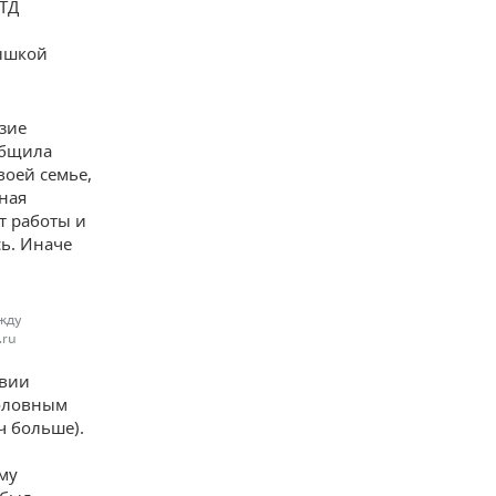
«ТД
пышкой
зие
общила
воей семье,
ная
т работы и
ь. Иначе
жду
.ru
твии
головным
ч больше).
му