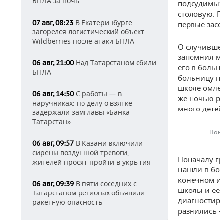
БПЛА за ночь
подсудимых
столовую. 
В Екатеринбурге
07 авг, 08:23
первые зас
загорелся логистический объект
Wildberries после атаки БПЛА
О случивше
запомнил м
Над Татарстаном сбили
06 авг, 21:00
его в больн
БПЛА
больницу по
школе омлет
С работы — в
06 авг, 14:50
же ночью р
наручниках: по делу о взятке
много дет
задержали замглавы «Банка
Татарстан»
Пон
В Казани включили
06 авг, 09:57
сирены воздушной тревоги,
Поначалу г
жителей просят пройти в укрытия
нашли в бо
конечном и
В пяти соседних с
06 авг, 09:39
школы и ее
Татарстаном регионах объявили
диагностир
ракетную опасность
разнились 