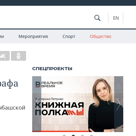
EN
ии
Мероприятия
Спорт
Общество
рафа
анбашской