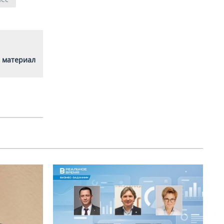
 материал