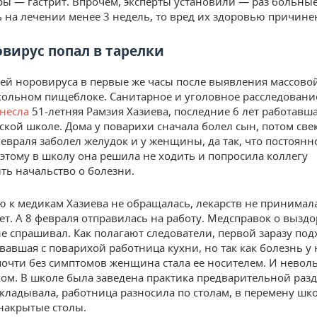
стры — гастрит. Впрочем, эксперты установили — раз больны
 на лечении менее 3 недель, то вред их здоровью причине
овирус попал в тарелки
ей норовируса в первые же часы после выявления массов
ольном пищеблоке. Санитарное и уголовное расследовани
анесла
51-летняя Рамзия Хазиева, последние 6 лет работавш
ской школе. Дома у поварихи сначала болел сын, потом свек
февраля заболел желудок и у женщины, да так, что постоянн
поэтому в школу она решила не ходить и попросила коллегу
ть начальство о болезни.
 к медикам Хазиева не обращалась, лекарств не принимал
ет. А 8 февраля отправилась на работу. Медсправок о вызд
не спрашивал. Как полагают следователи, первой заразу под
вавшая с поварихой работница кухни, но так как болезнь у 
почти без симптомов женщина стала ее носителем. И нево
ом. В школе была заведена практика предварительной раз
кладывала, работница разносила по столам, в перемену ш
накрытые столы.