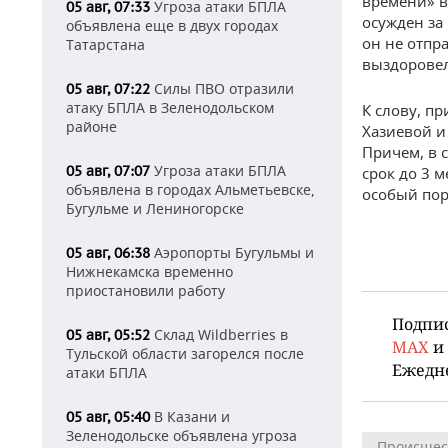
времени» в
Угроза атаки БПЛА
05 авг, 07:33
осужден за 
объявлена еще в двух городах
он не отпр
Татарстана
выздоровел
Силы ПВО отразили
05 авг, 07:22
атаку БПЛА в Зеленодольском
К слову, п
районе
Хазиевой и
Причем, в 
Угроза атаки БПЛА
05 авг, 07:07
срок до 3 
объявлена в городах Альметьевске,
особый пор
Бугульме и Лениногорске
Аэропорты Бугульмы и
05 авг, 06:38
Нижнекамска временно
приостановили работу
Подпи
Склад Wildberries в
05 авг, 05:52
MAX
и
Тульской области загорелся после
Ежедн
атаки БПЛА
В Казани и
05 авг, 05:40
Зеленодольске объявлена угроза
Происшес