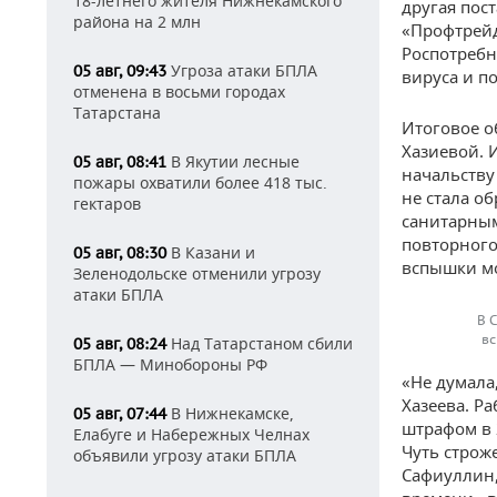
18-летнего жителя Нижнекамского
другая пос
района на 2 млн
«Профтрейд
Роспотребн
Угроза атаки БПЛА
05 авг, 09:43
вируса и п
отменена в восьми городах
Татарстана
Итоговое о
Хазиевой. 
В Якутии лесные
05 авг, 08:41
начальству
пожары охватили более 418 тыс.
не стала о
гектаров
санитарным
повторного
В Казани и
05 авг, 08:30
вспышки м
Зеленодольске отменили угрозу
атаки БПЛА
В 
вс
Над Татарстаном сбили
05 авг, 08:24
БПЛА — Минобороны РФ
«Не думала,
Хазеева. Р
В Нижнекамске,
05 авг, 07:44
штрафом в 
Елабуге и Набережных Челнах
Чуть строж
объявили угрозу атаки БПЛА
Сафиуллин,