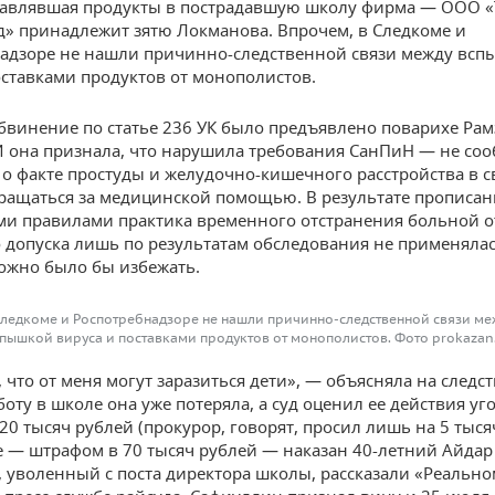
тавлявшая продукты в пострадавшую школу фирма — ООО 
» принадлежит зятю Локманова. Впрочем, в Следкоме и
адзоре не нашли причинно-следственной связи между вс
оставками продуктов от монополистов.
бвинение по статье 236 УК было предъявлено поварихе Рам
И она признала, что нарушила требования СанПиН — не со
 о факте простуды и желудочно-кишечного расстройства в с
бращаться за медицинской помощью. В результате прописан
и правилами практика временного отстранения больной о
 допуска лишь по результатам обследования не применялас
ожно было бы избежать.
Следкоме и Роспотребнадзоре не нашли причинно-следственной связи ме
пышкой вируса и поставками продуктов от монополистов. Фото prokazan
 что от меня могут заразиться дети», — объясняла на следс
аботу в школе она уже потеряла, а суд оценил ее действия у
20 тысяч рублей (прокурор, говорят, просил лишь на 5 тыся
е — штрафом в 70 тысяч рублей — наказан 40-летний Айдар
 уволенный с поста директора школы, рассказали «Реально