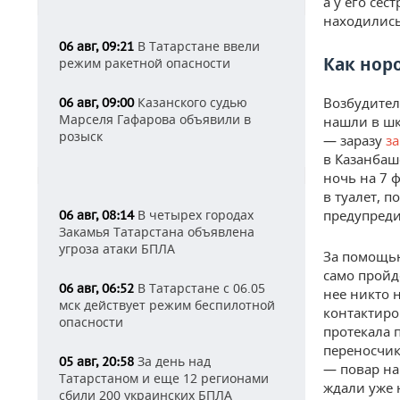
а у его се
находились
В Татарстане ввели
06 авг, 09:21
Как нор
режим ракетной опасности
Казанского судью
Возбудител
06 авг, 09:00
Марселя Гафарова объявили в
нашли в шк
розыск
— заразу
з
в Казанбаш
ночь на 7 
в туалет, 
В четырех городах
предупреди
06 авг, 08:14
Закамья Татарстана объявлена
угроза атаки БПЛА
За помощью
само пройд
В Татарстане с 06.05
06 авг, 06:52
нее никто 
мск действует режим беспилотной
контактиро
опасности
протекала 
переносчик
За день над
05 авг, 20:58
— повар на
Татарстаном и еще 12 регионами
ждали уже 
сбили 200 украинских БПЛА