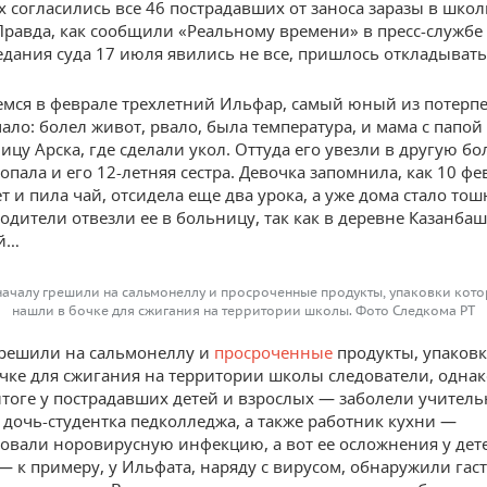
 согласились все 46 пострадавших от заноса заразы в шко
Правда, как сообщили «Реальному времени» в пресс-службе 
едания суда 17 июля явились не все, пришлось откладывать
мся в феврале трехлетний Ильфар, самый юный из потерп
ало: болел живот, рвало, была температура, и мама с папой
ицу Арска, где сделали укол. Оттуда его увезли в другую бо
пала и его 12-летняя сестра. Девочка запомнила, как 10 фе
 и пила чай, отсидела еще два урока, а уже дома стало тош
одители отвезли ее в больницу, так как в деревне Казанба
ей…
ачалу грешили на сальмонеллу и просроченные продукты, упаковки кот
нашли в бочке для сжигания на территории школы. Фото Следкома РТ
решили на сальмонеллу и
просроченные
продукты, упаков
чке для сжигания на территории школы следователи, однак
тоге у пострадавших детей и взрослых — заболели учител
 дочь-студентка педколледжа, а также работник кухни —
овали норовирусную инфекцию, а вот ее осложнения у дет
— к примеру, у Ильфата, наряду с вирусом, обнаружили гас