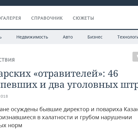
ГАЛЕРЕЯ
СПРАВОЧНИК
СЮЖЕТЫ
ь
Недвижимость
Авто
Бизнес
Технолог
СТВИЯ
арских «отравителей»: 46
рпевших и два уголовных шт
2018
тане осуждены бывшие директор и повариха Каз
ризнавшиеся в халатности и грубом нарушении
ых норм