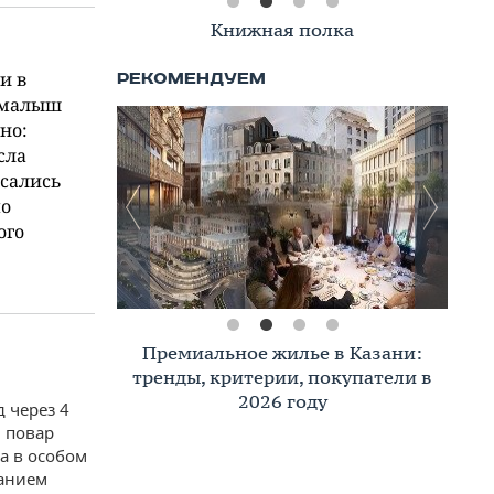
Книжная полка
и в
я малыш
но:
сла
асались
по
ого
Премиальное жилье в Казани:
тренды, критерии, покупатели в
2026 году
 через 4
 повар
а в особом
ланием