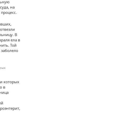
льную
суда, на
 процесс.
евших,
 отвезли
льницу. В
враля ела в
нить. Той
ш заболело
орых
ки которых
о в
ьница
ей
троэнтерит,