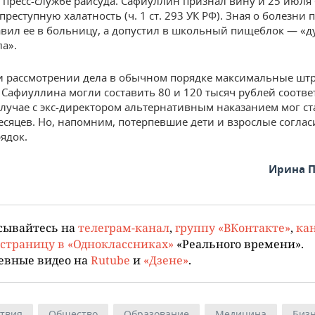
 пресс-службе райсуда. Сафиуллин признал вину и 25 июля
преступную халатность (ч. 1 ст. 293 УК РФ). Зная о болезни 
авил ее в больницу, а допустил в школьный пищеблок — «д
а».
ри рассмотрении дела в обычном порядке максимальные шт
 Сафиуллина могли составить 80 и 120 тысяч рублей соотве
случае с экс-директором альтернативным наказанием мог ста
месяцев. Но, напомним, потерпевшие дети и взрослые соглас
ядок.
Ирина 
сывайтесь на
телеграм-канал
,
группу «ВКонтакте»
,
кан
страницу в «Одноклассниках»
«Реального времени».
евные видео на
Rutube
и
«Дзене»
.
твия
Общество
Образование
Медицина
Биз