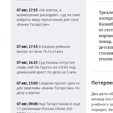
«Не взятка, а
07 авг, 17:55
Трехле
возмещение расходов!»: суд не смог
потерп
избрать меру пресечения для топа
Казанб
«Банка Татарстан»
от сес
норови
повар,
В Казани ребенок
07 авг, 17:53
детски
выпал из окна 16-го этажа
столам
уголов
Суд Казани отпустил
07 авг, 16:25
главу «Ай Пи Групп» из СИЗО под
домашний арест по делу на 5 млн
Потерпе
Следком просит ареста
07 авг, 13:03
для замглавы «Банка Татарстан» по
делу о взятке
Два дела о
месяца пос
Над Татарстаном и еще
07 авг, 09:00
учебного з
17 регионами России сбили 203
порядке, б