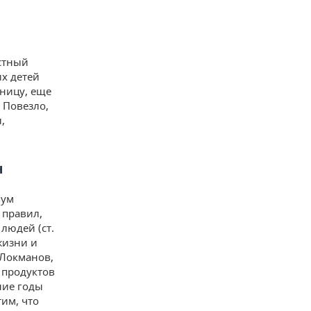
стный
их детей
ницу, еще
 Повезло,
,
ч
вум
 правил,
людей (ст.
жизни и
Локманов,
 продуктов
ние годы
им, что