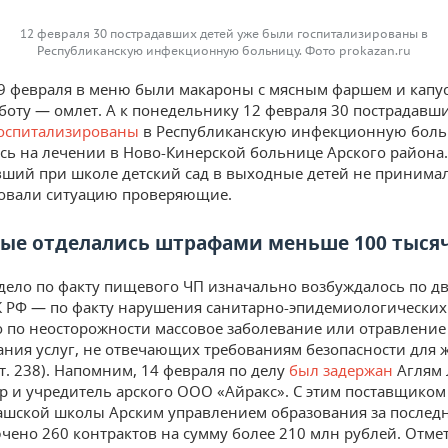
12 февраля 30 пострадавших детей уже были госпитализированы в
Республиканскую инфекционную больницу. Фото prokazan.ru
 9 февраля в меню были макароны с мясным фаршем и капу
убботу — омлет. А к понедельнику 12 февраля 30 пострадавш
оспитализированы
в Республиканскую инфекционную боль
сь на лечении в Ново-Кинерской больнице Арского района.
вший при школе детский сад в выходные детей не принимал
овали ситуацию проверяющие.
ые отделались штрафами меньше 100 тыся
дело по факту пищевого ЧП изначально возбуждалось по д
К РФ — по факту нарушения санитарно-эпидемиологических
 по неосторожности массовое заболевание или отравление 
зания услуг, не отвечающих требованиям безопасности для 
т. 238). Напомним, 14 февраля по делу
был задержан
Аглям 
р и учредитель арского ООО «Айракс». С этим поставщиком
ашской школы Арским управлением образования за послед
чено 260 контрактов на сумму более 210 млн рублей. Отмет