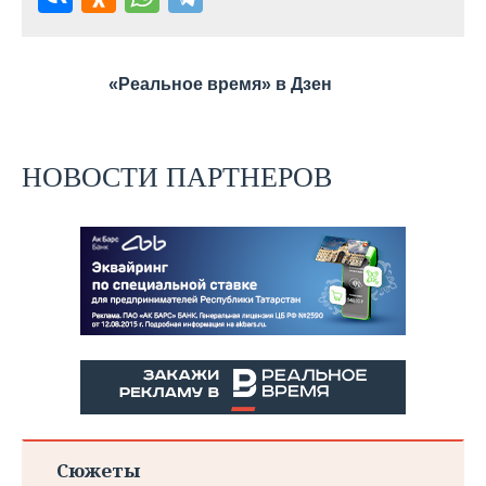
ВОДНЫЕ ВИДЫ СПОРТА
ОБРАЗОВАНИЕ
ХОККЕЙ С МЯЧОМ
ПРОИСШЕСТВИЯ
«Реальное время» в Дзен
НОВОСТИ ПАРТНЕРОВ
Сюжеты