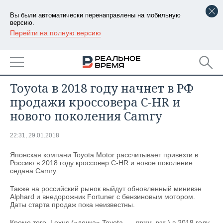
Вы были автоматически перенаправлены на мобильную
версию.
Перейти на полную версию
РЕГИОНЫ
БАШКОРТОСТАН
НОВОСТИ
БИЗНЕС
ТАТАРСТАН
АНАЛИТИКА
Toyota в 2018 году начнет в РФ
продажи кроссовера C-HR и
УДМУРТИЯ
НОВОСТИ АНАЛИТИКИ
ЭКОНОМИКА
нового поколения Camry
ДЕКЛАРАЦИИ О ДОХОДАХ
НОВОСТИ ЭКОНОМИКИ
ПРОМЫШЛЕННОСТЬ
22:31, 29.01.2018
КОРОЛИ ГОСЗАКАЗА ПФО
ФИНАНСЫ
НОВОСТИ
НЕДВИЖИМОСТЬ
Японская компани Toyota Motor рассчитывает привезти в
ПРОМЫШЛЕННОСТИ
Россию в 2018 году кроссовер C-HR и новое поколение
седана Camry.
ВУЗЫ ТАТАРСТАНА
БАНКИ
НОВОСТИ НЕДВИЖИМОСТИ
АВТО
АГРОПРОМ
Также на российский рынок выйдут обновленный минивэн
КОМУ ПРИНАДЛЕЖАТ
БЮДЖЕТ
НОВОСТИ АВТО
БИЗНЕС
Alphard и внедорожник Fortuner с бензиновым мотором.
ТОРГОВЫЕ ЦЕНТРЫ
МАШИНОСТРОЕНИЕ
Даты старта продаж пока неизвестны.
ТАТАРСТАНА
ИНВЕСТИЦИИ
НОВОСТИ БИЗНЕСА
ТЕХНОЛОГИИ
Кроме того, Lexus («дочка» Toyota, —
) в 2018 году
прим. ред.