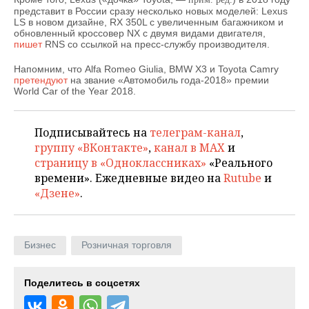
НЕФТЕХИМИЯ
представит в России сразу несколько новых моделей: Lexus
LS в новом дизайне, RX 350L с увеличенным багажником и
РОЗНИЧНАЯ ТОРГОВЛЯ
НОВОСТИ ТЕХНОЛОГИЙ
МЕРОПРИЯТИЯ
обновленный кроссовер NX с двумя видами двигателя,
НЕФТЬ
пишет
RNS со ссылкой на пресс-службу производителя.
ТРАНСПОРТ
IT
НОВОСТИ МЕРОПРИЯТИЙ
СПОРТ
ОПК
Напомним, что Alfa Romeo Giulia, BMW X3 и Toyota Camry
претендуют
на звание «Автомобиль года-2018» премии
УСЛУГИ
МЕДИА
ВЫЕЗДНАЯ РЕДАКЦИЯ
НОВОСТИ СПОРТА
ОБЩЕСТВО
World Car of the Year 2018.
ЭНЕРГЕТИКА
ТЕЛЕКОММУНИКАЦИИ
БИЗНЕС-БРАНЧИ
ФУТБОЛ
НОВОСТИ ОБЩЕСТВА
ФОТОГАЛЕРЕЯ
Подписывайтесь на
телеграм-канал
,
группу «ВКонтакте»
,
канал в MAX
и
ONLINE-КОНФЕРЕНЦИИ
ХОККЕЙ
ВЛАСТЬ
СЮЖЕТЫ
страницу в «Одноклассниках»
«Реального
времени». Ежедневные видео на
Rutube
и
ОТКРЫТАЯ ЛЕКЦИЯ
БАСКЕТБОЛ
ИНФРАСТРУКТУРА
СПРАВОЧНИК
«Дзене»
.
ВОЛЕЙБОЛ
ИСТОРИЯ
СПИСОК ПЕРСОН
ПОЛНАЯ ВЕРСИЯ
Бизнес
Розничная торговля
КИБЕРСПОРТ
КУЛЬТУРА
СПИСОК КОМПАНИЙ
ФИГУРНОЕ КАТАНИЕ
МЕДИЦИНА
Поделитесь в соцсетях