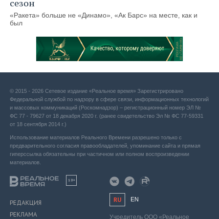
сезон
«Ракета» больше не «Динамо», «Ак Барс» на месте, как и
был
© 2015 - 2026 Сетевое издание «Реальное время» Зарегистрировано
Федеральной службой по надзору в сфере связи, информационных технологий
и массовых коммуникаций (Роскомнадзор) – регистрационный номер ЭЛ №
ФС 77 - 79627 от 18 декабря 2020 г. (ранее свидетельство Эл № ФС 77-59331
от 18 сентября 2014 г.)
Использование материалов Реального Времени разрешено только с
предварительного согласия правообладателей, упоминание сайта и прямая
гиперссылка обязательны при частичном или полном воспроизведении
материалов.
18+
RU
EN
РЕДАКЦИЯ
РЕКЛАМА
Учредитель ООО «Реальное