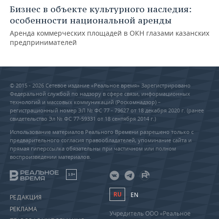
Бизнес в объекте культурного наследия:
особенности национальной аренды
Аренда коммерческих площадей в ОКН глазами казанских
предпринимателей
© 2015 - 2026 Сетевое издание «Реальное время» Зарегистрировано
Федеральной службой по надзору в сфере связи, информационных
технологий и массовых коммуникаций (Роскомнадзор) –
регистрационный номер ЭЛ № ФС 77 - 79627 от 18 декабря 2020 г. (ранее
свидетельство Эл № ФС 77-59331 от 18 сентября 2014 г.)
Использование материалов Реального Времени разрешено только с
предварительного согласия правообладателей, упоминание сайта и
прямая гиперссылка обязательны при частичном или полном
воспроизведении материалов.
18+
RU
EN
РЕДАКЦИЯ
РЕКЛАМА
Учредитель ООО «Реальное