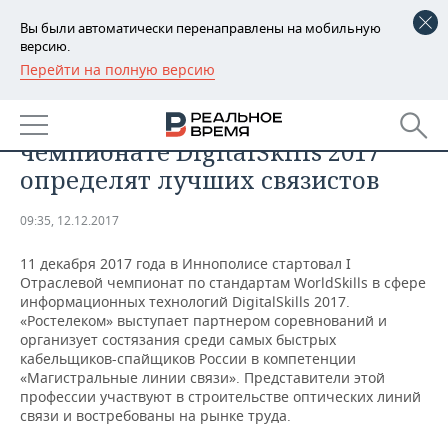
Вы были автоматически перенаправлены на мобильную
версию.
Перейти на полную версию
РЕГИОНЫ
МЕРОПРИЯТИЯ
На первом отраслевом
БАШКОРТОСТАН
НОВОСТИ
чемпионате DigitalSkills 2017
ТАТАРСТАН
АНАЛИТИКА
определят лучших связистов
УДМУРТИЯ
НОВОСТИ АНАЛИТИКИ
ЭКОНОМИКА
09:35, 12.12.2017
ДЕКЛАРАЦИИ О ДОХОДАХ
НОВОСТИ ЭКОНОМИКИ
ПРОМЫШЛЕННОСТЬ
11 декабря 2017 года в Иннополисе стартовал I
Отраслевой чемпионат по стандартам WorldSkills в сфере
КОРОЛИ ГОСЗАКАЗА ПФО
ФИНАНСЫ
НОВОСТИ
НЕДВИЖИМОСТЬ
информационных технологий DigitalSkills 2017.
ПРОМЫШЛЕННОСТИ
«Ростелеком» выступает партнером соревнований и
организует состязания среди самых быстрых
ВУЗЫ ТАТАРСТАНА
БАНКИ
НОВОСТИ НЕДВИЖИМОСТИ
АВТО
кабельщиков-спайщиков России в компетенции
АГРОПРОМ
«Магистральные линии связи». Представители этой
КОМУ ПРИНАДЛЕЖАТ
БЮДЖЕТ
НОВОСТИ АВТО
БИЗНЕС
профессии участвуют в строительстве оптических линий
ТОРГОВЫЕ ЦЕНТРЫ
МАШИНОСТРОЕНИЕ
связи и востребованы на рынке труда.
ТАТАРСТАНА
ИНВЕСТИЦИИ
НОВОСТИ БИЗНЕСА
ТЕХНОЛОГИИ