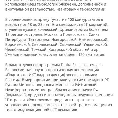
ВОДНЫЕ ВИДЫ СПОРТА
ОБРАЗОВАНИЕ
использованием технологий блокчейн, дополненной и
виртуальной реальностью, квантовыми технологиями.
ХОККЕЙ С МЯЧОМ
ПРОИСШЕСТВИЯ
В соревнованиях примут участие 100 конкурсантов в
возрасте от 18 до 28 лет. Это специалисты IT-компаний,
студенты вузов и колледжей, фрилансеры из более чем
15 регионов страны: Москвы и Подмосковья, Санкт-
Петербурга, Татарстана, Новгородской, Нижегородской,
Воронежской, Свердловской, Смоленской, Ульяновской,
Челябинской, Томской, Костромской областей и др.
Умения и навыки конкурсантов оценят 120 экспертов.
В рамках деловой программы DigitalSkills состоялась
Всероссийская научно-практическая конференция
«Подготовка ИКТ кадров для цифровой экономики
России». В мероприятии приняли участие президент РТ
Рустам Минниханов, глава Минсвязи РФ Николай
Никифоров, замминистра образования и науки РФ
Людмила Огородова и топ-менеджеры ведущих компаний
IT-отрасли. «Ростелеком» представит стратегию
управления персоналом в свете своей трансформации из
телекоммуникационной в IT-компанию.