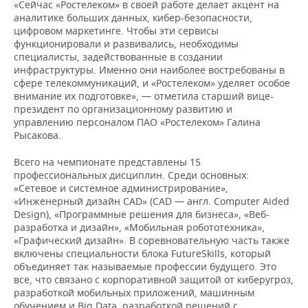
НЕФТЕХИМИЯ
«Сейчас «Ростелеком» в своей работе делает акцент на
аналитике больших данных, кибер-безопасности,
РОЗНИЧНАЯ ТОРГОВЛЯ
НОВОСТИ ТЕХНОЛОГИЙ
МЕРОПРИЯТИЯ
цифровом маркетинге. Чтобы эти сервисы
НЕФТЬ
функционировали и развивались, необходимы
специалисты, задействованные в создании
ТРАНСПОРТ
IT
НОВОСТИ МЕРОПРИЯТИЙ
СПОРТ
ОПК
инфраструктуры. Именно они наиболее востребованы в
сфере телекоммуникаций, и «Ростелеком» уделяет особое
УСЛУГИ
МЕДИА
ВЫЕЗДНАЯ РЕДАКЦИЯ
НОВОСТИ СПОРТА
ОБЩЕСТВО
внимание их подготовке», — отметила старший вице-
ЭНЕРГЕТИКА
президент по организационному развитию и
ТЕЛЕКОММУНИКАЦИИ
БИЗНЕС-БРАНЧИ
ФУТБОЛ
НОВОСТИ ОБЩЕСТВА
ФОТОГАЛЕРЕЯ
управлению персоналом ПАО «Ростелеком» Галина
Рысакова.
ONLINE-КОНФЕРЕНЦИИ
ХОККЕЙ
ВЛАСТЬ
СЮЖЕТЫ
Всего на чемпионате представлены 15
профессиональных дисциплин. Среди основных:
ОТКРЫТАЯ ЛЕКЦИЯ
БАСКЕТБОЛ
ИНФРАСТРУКТУРА
СПРАВОЧНИК
«Сетевое и системное администрирование»,
«Инженерный дизайн CAD» (CAD — англ. Computer Aided
Design), «Программные решения для бизнеса», «Веб-
ВОЛЕЙБОЛ
ИСТОРИЯ
СПИСОК ПЕРСОН
ПОЛНАЯ ВЕРСИЯ
разработка и дизайн», «Мобильная робототехника»,
«Графический дизайн». В соревновательную часть также
КИБЕРСПОРТ
КУЛЬТУРА
СПИСОК КОМПАНИЙ
включены специальности блока FutureSkills, который
объединяет так называемые профессии будущего. Это
ФИГУРНОЕ КАТАНИЕ
МЕДИЦИНА
все, что связано с корпоративной защитой от киберугроз,
разработкой мобильных приложений, машинным
обучением и Big Data, разработкой решений с