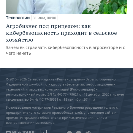
Технологии
31 июл, 00:00
Агробизнес под прицелом: как
кибербезопасность приходит в сельское
хозяйство
Зачем выстраивать кибербезопасность в агросекторе и с
чего начать
© 2015 - 2026 Сетевое издание «Реальное время» Зарегистрировано
Федеральной службой по надзору в сфере связи, информационных
технологий и массовых коммуникаций (Роскомнадзор) –
регистрационный номер ЭЛ № ФС 77 - 79627 от 18 декабря 2020 г. (ранее
свидетельство Эл № ФС 77-59331 от 18 сентября 2014 г.)
Использование материалов Реального Времени разрешено только с
предварительного согласия правообладателей, упоминание сайта и
прямая гиперссылка обязательны при частичном или полном
воспроизведении материалов.