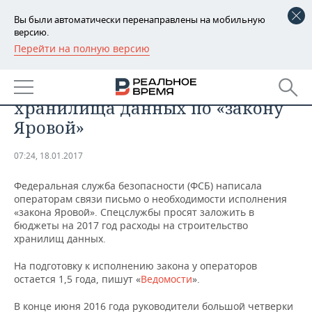
Вы были автоматически перенаправлены на мобильную
версию.
Перейти на полную версию
РЕГИОНЫ
ФСБ напомнила операторам о
БАШКОРТОСТАН
НОВОСТИ
необходимости построить
хранилища данных по «закону
ТАТАРСТАН
АНАЛИТИКА
Яровой»
УДМУРТИЯ
НОВОСТИ АНАЛИТИКИ
ЭКОНОМИКА
07:24, 18.01.2017
ДЕКЛАРАЦИИ О ДОХОДАХ
НОВОСТИ ЭКОНОМИКИ
ПРОМЫШЛЕННОСТЬ
Федеральная служба безопасности (ФСБ) написала
операторам связи письмо о необходимости исполнения
КОРОЛИ ГОСЗАКАЗА ПФО
ФИНАНСЫ
НОВОСТИ
НЕДВИЖИМОСТЬ
«закона Яровой». Спецслужбы просят заложить в
ПРОМЫШЛЕННОСТИ
бюджеты на 2017 год расходы на строительство
хранилищ данных.
ВУЗЫ ТАТАРСТАНА
БАНКИ
НОВОСТИ НЕДВИЖИМОСТИ
АВТО
АГРОПРОМ
На подготовку к исполнению закона у операторов
КОМУ ПРИНАДЛЕЖАТ
БЮДЖЕТ
НОВОСТИ АВТО
БИЗНЕС
остается 1,5 года, пишут «
Ведомости
».
ТОРГОВЫЕ ЦЕНТРЫ
МАШИНОСТРОЕНИЕ
ТАТАРСТАНА
ИНВЕСТИЦИИ
НОВОСТИ БИЗНЕСА
ТЕХНОЛОГИИ
В конце июня 2016 года руководители большой четверки