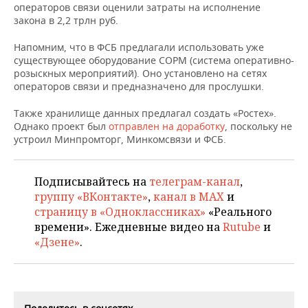
НЕФТЕХИМИЯ
операторов связи оценили затраты на исполнение
закона в 2,2 трлн руб.
РОЗНИЧНАЯ ТОРГОВЛЯ
НОВОСТИ ТЕХНОЛОГИЙ
МЕРОПРИЯТИЯ
НЕФТЬ
Напомним, что в ФСБ предлагали использовать уже
ТРАНСПОРТ
IT
НОВОСТИ МЕРОПРИЯТИЙ
СПОРТ
существующее оборудование СОРМ (система оперативно-
ОПК
розыскных мероприятий). Оно установлено на сетях
операторов связи и предназначено для прослушки.
УСЛУГИ
МЕДИА
ВЫЕЗДНАЯ РЕДАКЦИЯ
НОВОСТИ СПОРТА
ОБЩЕСТВО
ЭНЕРГЕТИКА
Также хранилище данных предлагал создать «Ростех».
ТЕЛЕКОММУНИКАЦИИ
БИЗНЕС-БРАНЧИ
ФУТБОЛ
НОВОСТИ ОБЩЕСТВА
ФОТОГАЛЕРЕЯ
Однако проект был
отправлен на доработку
, поскольку не
устроил Минпромторг, Минкомсвязи и ФСБ.
ONLINE-КОНФЕРЕНЦИИ
ХОККЕЙ
ВЛАСТЬ
СЮЖЕТЫ
Подписывайтесь на
телеграм-канал
,
ОТКРЫТАЯ ЛЕКЦИЯ
БАСКЕТБОЛ
ИНФРАСТРУКТУРА
СПРАВОЧНИК
группу «ВКонтакте»
,
канал в MAX
и
страницу в «Одноклассниках»
«Реального
ВОЛЕЙБОЛ
ИСТОРИЯ
СПИСОК ПЕРСОН
ПОЛНАЯ ВЕРСИЯ
времени». Ежедневные видео на
Rutube
и
«Дзене»
.
КИБЕРСПОРТ
КУЛЬТУРА
СПИСОК КОМПАНИЙ
ФИГУРНОЕ КАТАНИЕ
МЕДИЦИНА