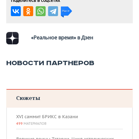
Поделитесь в соцсетях
ВОДНЫЕ ВИДЫ СПОРТА
ОБРАЗОВАНИЕ
ХОККЕЙ С МЯЧОМ
ПРОИСШЕСТВИЯ
«Реальное время» в Дзен
НОВОСТИ ПАРТНЕРОВ
Сюжеты
XVI саммит БРИКС в Казани
499
МАТЕРИАЛОВ