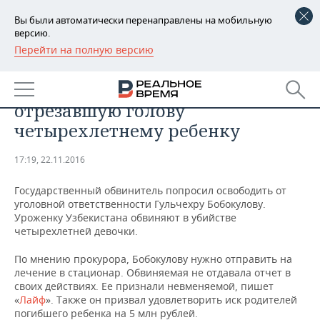
Вы были автоматически перенаправлены на мобильную
версию.
Перейти на полную версию
РЕГИОНЫ
Гособвинитель попросил
БАШКОРТОСТАН
НОВОСТИ
освободить няню-убийцу,
отрезавшую голову
ТАТАРСТАН
АНАЛИТИКА
четырехлетнему ребенку
УДМУРТИЯ
НОВОСТИ АНАЛИТИКИ
ЭКОНОМИКА
17:19, 22.11.2016
ДЕКЛАРАЦИИ О ДОХОДАХ
НОВОСТИ ЭКОНОМИКИ
ПРОМЫШЛЕННОСТЬ
Государственный обвинитель попросил освободить от
уголовной ответственности Гульчехру Бобокулову.
КОРОЛИ ГОСЗАКАЗА ПФО
ФИНАНСЫ
НОВОСТИ
НЕДВИЖИМОСТЬ
Уроженку Узбекистана обвиняют в убийстве
ПРОМЫШЛЕННОСТИ
четырехлетней девочки.
ВУЗЫ ТАТАРСТАНА
БАНКИ
НОВОСТИ НЕДВИЖИМОСТИ
АВТО
АГРОПРОМ
По мнению прокурора, Бобокулову нужно отправить на
лечение в стационар. Обвиняемая не отдавала отчет в
КОМУ ПРИНАДЛЕЖАТ
БЮДЖЕТ
НОВОСТИ АВТО
БИЗНЕС
своих действиях. Ее признали невменяемой, пишет
ТОРГОВЫЕ ЦЕНТРЫ
МАШИНОСТРОЕНИЕ
«
Лайф
». Также он призвал удовлетворить иск родителей
ТАТАРСТАНА
погибшего ребенка на 5 млн рублей.
ИНВЕСТИЦИИ
НОВОСТИ БИЗНЕСА
ТЕХНОЛОГИИ