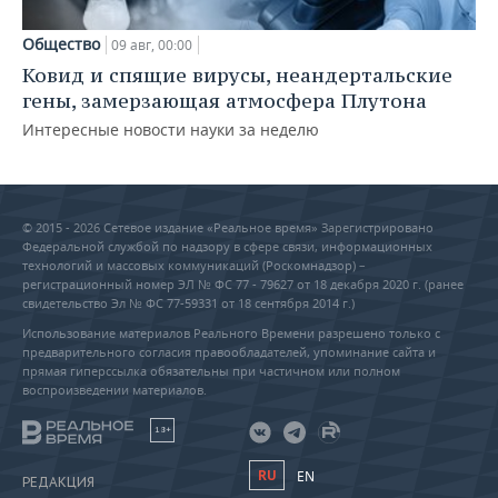
Общество
09 авг, 00:00
Ковид и спящие вирусы, неандертальские
гены, замерзающая атмосфера Плутона
Интересные новости науки за неделю
© 2015 - 2026 Сетевое издание «Реальное время» Зарегистрировано
Федеральной службой по надзору в сфере связи, информационных
технологий и массовых коммуникаций (Роскомнадзор) –
регистрационный номер ЭЛ № ФС 77 - 79627 от 18 декабря 2020 г. (ранее
свидетельство Эл № ФС 77-59331 от 18 сентября 2014 г.)
Использование материалов Реального Времени разрешено только с
предварительного согласия правообладателей, упоминание сайта и
прямая гиперссылка обязательны при частичном или полном
воспроизведении материалов.
18+
RU
EN
РЕДАКЦИЯ