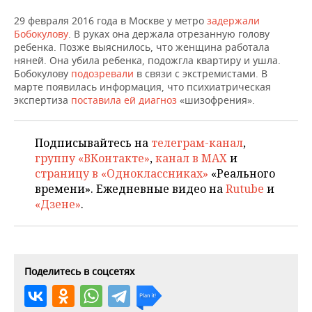
НЕФТЕХИМИЯ
29 февраля 2016 года в Москве у метро
задержали
РОЗНИЧНАЯ ТОРГОВЛЯ
НОВОСТИ ТЕХНОЛОГИЙ
МЕРОПРИЯТИЯ
Бобокулову
. В руках она держала отрезанную голову
НЕФТЬ
ребенка. Позже выяснилось, что женщина работала
ТРАНСПОРТ
IT
НОВОСТИ МЕРОПРИЯТИЙ
СПОРТ
няней. Она убила ребенка, подожгла квартиру и ушла.
ОПК
Бобокулову
подозревали
в связи с экстремистами. В
марте появилась информация, что психиатрическая
УСЛУГИ
МЕДИА
ВЫЕЗДНАЯ РЕДАКЦИЯ
НОВОСТИ СПОРТА
ОБЩЕСТВО
экспертиза
ЭНЕРГЕТИКА
поставила ей диагноз
«шизофрения».
ТЕЛЕКОММУНИКАЦИИ
БИЗНЕС-БРАНЧИ
ФУТБОЛ
НОВОСТИ ОБЩЕСТВА
ФОТОГАЛЕРЕЯ
Подписывайтесь на
телеграм-канал
,
ONLINE-КОНФЕРЕНЦИИ
ХОККЕЙ
ВЛАСТЬ
СЮЖЕТЫ
группу «ВКонтакте»
,
канал в MAX
и
страницу в «Одноклассниках»
«Реального
ОТКРЫТАЯ ЛЕКЦИЯ
БАСКЕТБОЛ
ИНФРАСТРУКТУРА
СПРАВОЧНИК
времени». Ежедневные видео на
Rutube
и
«Дзене»
.
ВОЛЕЙБОЛ
ИСТОРИЯ
СПИСОК ПЕРСОН
ПОЛНАЯ ВЕРСИЯ
КИБЕРСПОРТ
КУЛЬТУРА
СПИСОК КОМПАНИЙ
Поделитесь в соцсетях
ФИГУРНОЕ КАТАНИЕ
МЕДИЦИНА