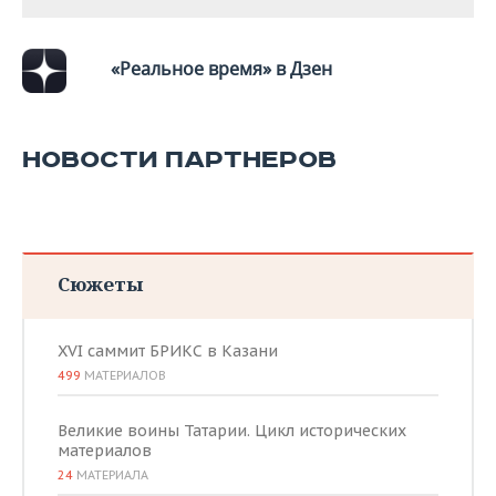
ВОДНЫЕ ВИДЫ СПОРТА
ОБРАЗОВАНИЕ
ХОККЕЙ С МЯЧОМ
ПРОИСШЕСТВИЯ
«Реальное время» в Дзен
НОВОСТИ ПАРТНЕРОВ
Сюжеты
XVI саммит БРИКС в Казани
499
МАТЕРИАЛОВ
Великие воины Татарии. Цикл исторических
материалов
24
МАТЕРИАЛА