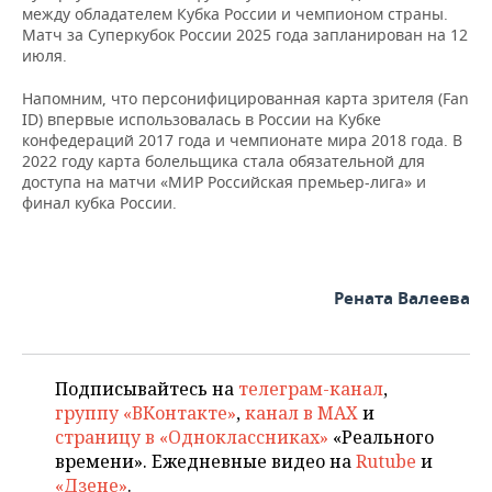
ВОДНЫЕ ВИДЫ СПОРТА
ОБРАЗОВАНИЕ
между обладателем Кубка России и чемпионом страны.
Матч за Суперкубок России 2025 года запланирован на 12
ХОККЕЙ С МЯЧОМ
ПРОИСШЕСТВИЯ
июля.
Напомним, что персонифицированная карта зрителя (Fan
ID) впервые использовалась в России на Кубке
конфедераций 2017 года и чемпионате мира 2018 года. В
2022 году карта болельщика стала обязательной для
доступа на матчи «МИР Российская премьер-лига» и
финал кубка России.
Рената Валеева
Подписывайтесь на
телеграм-канал
,
группу «ВКонтакте»
,
канал в MAX
и
страницу в «Одноклассниках»
«Реального
времени». Ежедневные видео на
Rutube
и
«Дзене»
.