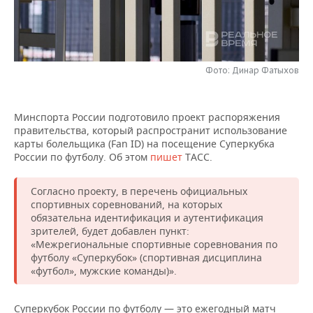
НЕФТЕХИМИЯ
РОЗНИЧНАЯ ТОРГОВЛЯ
НОВОСТИ ТЕХНОЛОГИЙ
МЕРОПРИЯТИЯ
НЕФТЬ
ТРАНСПОРТ
IT
НОВОСТИ МЕРОПРИЯТИЙ
СПОРТ
ОПК
Фото: Динар Фатыхов
УСЛУГИ
МЕДИА
ВЫЕЗДНАЯ РЕДАКЦИЯ
НОВОСТИ СПОРТА
ОБЩЕСТВО
ЭНЕРГЕТИКА
Минспорта России подготовило проект распоряжения
ТЕЛЕКОММУНИКАЦИИ
БИЗНЕС-БРАНЧИ
ФУТБОЛ
НОВОСТИ ОБЩЕСТВА
ФОТОГАЛЕРЕЯ
правительства, который распространит использование
карты болельщика (Fan ID) на посещение Суперкубка
ONLINE-КОНФЕРЕНЦИИ
ХОККЕЙ
ВЛАСТЬ
СЮЖЕТЫ
России по футболу. Об этом
пишет
ТАСС.
ОТКРЫТАЯ ЛЕКЦИЯ
БАСКЕТБОЛ
ИНФРАСТРУКТУРА
СПРАВОЧНИК
Согласно проекту, в перечень официальных
спортивных соревнований, на которых
обязательна идентификация и аутентификация
ВОЛЕЙБОЛ
ИСТОРИЯ
СПИСОК ПЕРСОН
ПОЛНАЯ ВЕРСИЯ
зрителей, будет добавлен пункт:
«Межрегиональные спортивные соревнования по
КИБЕРСПОРТ
КУЛЬТУРА
СПИСОК КОМПАНИЙ
футболу «Суперкубок» (спортивная дисциплина
«футбол», мужские команды)».
ФИГУРНОЕ КАТАНИЕ
МЕДИЦИНА
Суперкубок России по футболу — это ежегодный матч