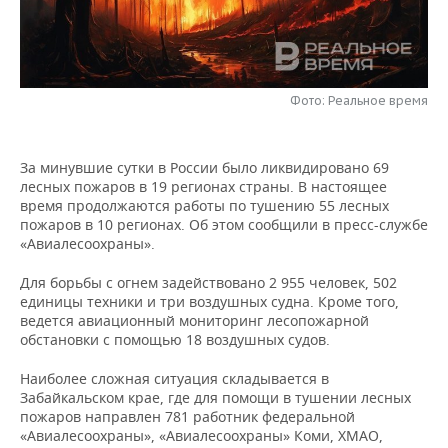
НЕФТЕХИМИЯ
РОЗНИЧНАЯ ТОРГОВЛЯ
НОВОСТИ ТЕХНОЛОГИЙ
МЕРОПРИЯТИЯ
НЕФТЬ
ТРАНСПОРТ
IT
НОВОСТИ МЕРОПРИЯТИЙ
СПОРТ
ОПК
Фото: Реальное время
УСЛУГИ
МЕДИА
ВЫЕЗДНАЯ РЕДАКЦИЯ
НОВОСТИ СПОРТА
ОБЩЕСТВО
ЭНЕРГЕТИКА
За минувшие сутки в России было ликвидировано 69
ТЕЛЕКОММУНИКАЦИИ
БИЗНЕС-БРАНЧИ
ФУТБОЛ
НОВОСТИ ОБЩЕСТВА
ФОТОГАЛЕРЕЯ
лесных пожаров в 19 регионах страны. В настоящее
время продолжаются работы по тушению 55 лесных
ONLINE-КОНФЕРЕНЦИИ
ХОККЕЙ
ВЛАСТЬ
СЮЖЕТЫ
пожаров в 10 регионах. Об этом сообщили в пресс-службе
«Авиалесоохраны».
ОТКРЫТАЯ ЛЕКЦИЯ
БАСКЕТБОЛ
ИНФРАСТРУКТУРА
СПРАВОЧНИК
Для борьбы с огнем задействовано 2 955 человек, 502
единицы техники и три воздушных судна. Кроме того,
ВОЛЕЙБОЛ
ИСТОРИЯ
СПИСОК ПЕРСОН
ПОЛНАЯ ВЕРСИЯ
ведется авиационный мониторинг лесопожарной
обстановки с помощью 18 воздушных судов.
КИБЕРСПОРТ
КУЛЬТУРА
СПИСОК КОМПАНИЙ
Наиболее сложная ситуация складывается в
Забайкальском крае, где для помощи в тушении лесных
ФИГУРНОЕ КАТАНИЕ
МЕДИЦИНА
пожаров направлен 781 работник федеральной
«Авиалесоохраны», «Авиалесоохраны» Коми, ХМАО,