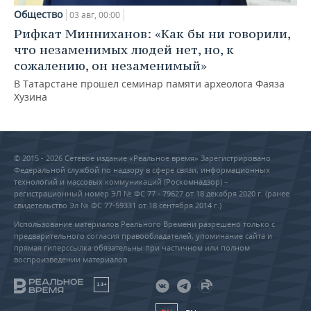
Общество
03 авг, 00:00
Рифкат Минниханов: «Как бы ни говорили,
что незаменимых людей нет, но, к
сожалению, он незаменимый»
В Татарстане прошел семинар памяти археолога Фаяза
Хузина
© 2015 - 2026 Сетевое издание «Реальное время» Зарегистрировано
Федеральной службой по надзору в сфере связи, информационных
технологий и массовых коммуникаций (Роскомнадзор) –
регистрационный номер ЭЛ № ФС 77 - 79627 от 18 декабря 2020 г. (ранее
свидетельство Эл № ФС 77-59331 от 18 сентября 2014 г.)
Использование материалов Реального Времени разрешено только с
предварительного согласия правообладателей, упоминание сайта и
прямая гиперссылка обязательны при частичном или полном
воспроизведении материалов.
18+