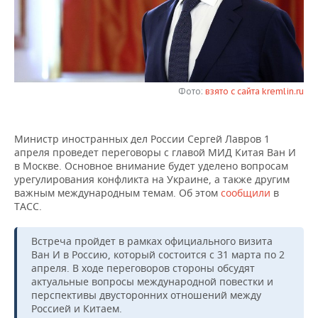
НЕФТЕХИМИЯ
РОЗНИЧНАЯ ТОРГОВЛЯ
НОВОСТИ ТЕХНОЛОГИЙ
МЕРОПРИЯТИЯ
НЕФТЬ
ТРАНСПОРТ
IT
НОВОСТИ МЕРОПРИЯТИЙ
СПОРТ
ОПК
УСЛУГИ
МЕДИА
ВЫЕЗДНАЯ РЕДАКЦИЯ
НОВОСТИ СПОРТА
ОБЩЕСТВО
Фото:
взято с сайта kremlin.ru
ЭНЕРГЕТИКА
ТЕЛЕКОММУНИКАЦИИ
БИЗНЕС-БРАНЧИ
ФУТБОЛ
НОВОСТИ ОБЩЕСТВА
ФОТОГАЛЕРЕЯ
Министр иностранных дел России Сергей Лавров 1
апреля проведет переговоры с главой МИД Китая Ван И
ONLINE-КОНФЕРЕНЦИИ
ХОККЕЙ
ВЛАСТЬ
СЮЖЕТЫ
в Москве. Основное внимание будет уделено вопросам
урегулирования конфликта на Украине, а также другим
ОТКРЫТАЯ ЛЕКЦИЯ
БАСКЕТБОЛ
ИНФРАСТРУКТУРА
СПРАВОЧНИК
важным международным темам. Об этом
сообщили
в
ТАСС.
ВОЛЕЙБОЛ
ИСТОРИЯ
СПИСОК ПЕРСОН
ПОЛНАЯ ВЕРСИЯ
Встреча пройдет в рамках официального визита
КИБЕРСПОРТ
КУЛЬТУРА
СПИСОК КОМПАНИЙ
Ван И в Россию, который состоится с 31 марта по 2
апреля. В ходе переговоров стороны обсудят
актуальные вопросы международной повестки и
ФИГУРНОЕ КАТАНИЕ
МЕДИЦИНА
перспективы двусторонних отношений между
Россией и Китаем.