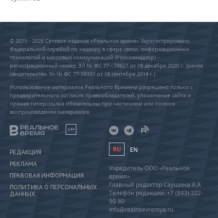
© 2015 - 2026 Сетевое издание «Реальное время» Зарегистрировано
Федеральной службой по надзору в сфере связи, информационных
технологий и массовых коммуникаций (Роскомнадзор) –
регистрационный номер ЭЛ № ФС 77 - 79627 от 18 декабря 2020 г. (ранее
свидетельство Эл № ФС 77-59331 от 18 сентября 2014 г.)
Использование материалов Реального Времени разрешено только с
предварительного согласия правообладателей, упоминание сайта и
прямая гиперссылка обязательны при частичном или полном
воспроизведении материалов.
18+
RU
EN
РЕДАКЦИЯ
РЕКЛАМА
Учредитель ООО «Реальное
ПРАВОВАЯ ИНФОРМАЦИЯ
время»
Главный редактор Саушина А.А.
ПОЛИТИКА О ПЕРСОНАЛЬНЫХ
Телефон редакции: +7 (843) 222-
ДАННЫХ
90-80
info@realnoevremya.ru