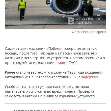
НЕФТЕХИМИЯ
РОЗНИЧНАЯ ТОРГОВЛЯ
НОВОСТИ ТЕХНОЛОГИЙ
МЕРОПРИЯТИЯ
НЕФТЬ
ТРАНСПОРТ
IT
НОВОСТИ МЕРОПРИЯТИЙ
СПОРТ
ОПК
УСЛУГИ
МЕДИА
ВЫЕЗДНАЯ РЕДАКЦИЯ
НОВОСТИ СПОРТА
ОБЩЕСТВО
Фото: Реальное время
ЭНЕРГЕТИКА
ТЕЛЕКОММУНИКАЦИИ
БИЗНЕС-БРАНЧИ
ФУТБОЛ
НОВОСТИ ОБЩЕСТВА
ФОТОГАЛЕРЕЯ
Самолет авиакомпании «Победа» совершил штатную
посадку после того, как один из пассажиров заявил о
ONLINE-КОНФЕРЕНЦИИ
ХОККЕЙ
ВЛАСТЬ
СЮЖЕТЫ
наличии у него взрывных устройств. Об этом сообщили в
пресс-службе авиакомпании,
пишет
ТАСС.
ОТКРЫТАЯ ЛЕКЦИЯ
БАСКЕТБОЛ
ИНФРАСТРУКТУРА
СПРАВОЧНИК
Ранее стало известно, что мужчина 1982 года рождения,
находившийся в нетрезвом состоянии, был
задержан
.
ВОЛЕЙБОЛ
ИСТОРИЯ
СПИСОК ПЕРСОН
ПОЛНАЯ ВЕРСИЯ
Сообщается, что он ударил пассажирку, которая
КИБЕРСПОРТ
КУЛЬТУРА
СПИСОК КОМПАНИЙ
пыталась его успокоить во время полета. Проверка
самолета и багажа не выявила взрывных устройств.
ФИГУРНОЕ КАТАНИЕ
МЕДИЦИНА