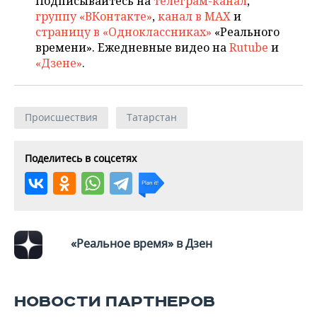
Подписывайтесь на
телеграм-канал
,
ВОДНЫЕ ВИДЫ СПОРТА
ОБРАЗОВАНИЕ
группу «ВКонтакте»
,
канал в MAX
и
страницу в «Одноклассниках»
«Реального
ХОККЕЙ С МЯЧОМ
ПРОИСШЕСТВИЯ
времени». Ежедневные видео на
Rutube
и
«Дзене»
.
Происшествия
Татарстан
Поделитесь в соцсетях
«Реальное время» в Дзен
НОВОСТИ ПАРТНЕРОВ