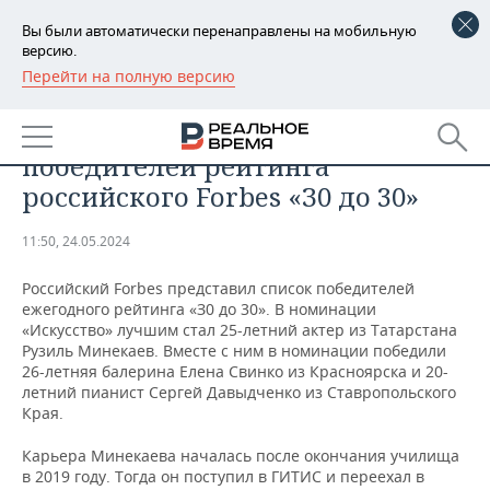
Вы были автоматически перенаправлены на мобильную
версию.
Перейти на полную версию
РЕГИОНЫ
ОБЩЕСТВО
Рузиль Минекаев вошел в число
БАШКОРТОСТАН
НОВОСТИ
победителей рейтинга
ТАТАРСТАН
АНАЛИТИКА
российского Forbes «З0 до 30»
УДМУРТИЯ
НОВОСТИ АНАЛИТИКИ
ЭКОНОМИКА
11:50, 24.05.2024
ДЕКЛАРАЦИИ О ДОХОДАХ
НОВОСТИ ЭКОНОМИКИ
ПРОМЫШЛЕННОСТЬ
Российский Forbes представил список победителей
ежегодного рейтинга «З0 до 30». В номинации
КОРОЛИ ГОСЗАКАЗА ПФО
ФИНАНСЫ
НОВОСТИ
НЕДВИЖИМОСТЬ
«Искусство» лучшим стал 25-летний актер из Татарстана
ПРОМЫШЛЕННОСТИ
Рузиль Минекаев. Вместе с ним в номинации победили
26-летняя балерина Елена Свинко из Красноярска и 20-
ВУЗЫ ТАТАРСТАНА
БАНКИ
НОВОСТИ НЕДВИЖИМОСТИ
АВТО
летний пианист Сергей Давыдченко из Ставропольского
АГРОПРОМ
Края.
КОМУ ПРИНАДЛЕЖАТ
БЮДЖЕТ
НОВОСТИ АВТО
БИЗНЕС
ТОРГОВЫЕ ЦЕНТРЫ
МАШИНОСТРОЕНИЕ
Карьера Минекаева началась после окончания училища
ТАТАРСТАНА
в 2019 году. Тогда он поступил в ГИТИС и переехал в
ИНВЕСТИЦИИ
НОВОСТИ БИЗНЕСА
ТЕХНОЛОГИИ