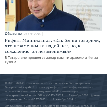
Общество
03 авг, 00:00
Рифкат Минниханов: «Как бы ни говорили,
что незаменимых людей нет, но, к
сожалению, он незаменимый»
В Татарстане прошел семинар памяти археолога Фаяза
Хузина
© 2015 - 2026 Сетевое издание «Реальное время» Зарегистрировано
Федеральной службой по надзору в сфере связи, информационных
технологий и массовых коммуникаций (Роскомнадзор) –
регистрационный номер ЭЛ № ФС 77 - 79627 от 18 декабря 2020 г. (ранее
свидетельство Эл № ФС 77-59331 от 18 сентября 2014 г.)
Использование материалов Реального Времени разрешено только с