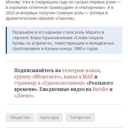
НЕФТЕХИМИЯ
Москву. Уже в следующем году он сыграл первые роли —
в сериалах «Уличное правосудие» и «Напарники». А в
РОЗНИЧНАЯ ТОРГОВЛЯ
НОВОСТИ ТЕХНОЛОГИЙ
МЕРОПРИЯТИЯ
2022-м впервые получил главную роль — рэпера в
НЕФТЬ
драматическом сериале «Смычок».
ТРАНСПОРТ
IT
НОВОСТИ МЕРОПРИЯТИЙ
СПОРТ
ОПК
Прорывом в его карьере стала роль Марата в
УСЛУГИ
МЕДИА
ВЫЕЗДНАЯ РЕДАКЦИЯ
НОВОСТИ СПОРТА
ОБЩЕСТВО
сериале Жоры Крыжовникова «Слово пацана.
ЭНЕРГЕТИКА
Кровь на асфальте», повествующем о молодежных
группировках в Казани конца 1980-х годов.
ТЕЛЕКОММУНИКАЦИИ
БИЗНЕС-БРАНЧИ
ФУТБОЛ
НОВОСТИ ОБЩЕСТВА
ФОТОГАЛЕРЕЯ
ONLINE-КОНФЕРЕНЦИИ
ХОККЕЙ
ВЛАСТЬ
СЮЖЕТЫ
Подписывайтесь на
телеграм-канал
,
ОТКРЫТАЯ ЛЕКЦИЯ
БАСКЕТБОЛ
ИНФРАСТРУКТУРА
группу «ВКонтакте»
,
канал в MAX
и
СПРАВОЧНИК
страницу в «Одноклассниках»
«Реального
времени». Ежедневные видео на
Rutube
и
ВОЛЕЙБОЛ
ИСТОРИЯ
СПИСОК ПЕРСОН
ПОЛНАЯ ВЕРСИЯ
«Дзене»
.
КИБЕРСПОРТ
КУЛЬТУРА
СПИСОК КОМПАНИЙ
ФИГУРНОЕ КАТАНИЕ
МЕДИЦИНА
Общество
Культура
Татарстан