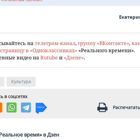
Екатери
сывайтесь на
телеграм-канал
,
группу «ВКонтакте»
,
кан
страницу в «Одноклассниках»
«Реального времени».
евные видео на
Rutube
и
«Дзене»
.
Культура
ь в соцсетях
Распечатать
Реальное время» в Дзен