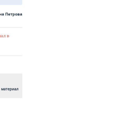
на Петрова
ал в
 материал