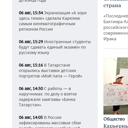
до конца года
страна
Экранизация «А зори
06 авг, 15:34
«Последнее
здесь тихие» сделала Карелию
Бахтияра А
самым кинематографичным
российског
регионом России
современно
Ирака
Иностранные студенты
06 авг, 15:29
будут сдавать единый экзамен по
русскому языку
В Татарстане
06 авг, 15:16
открылись выставки детских
портретов «Мой папа — Герой»
С работы — в
06 авг, 14:50
наручниках: по делу о взятке
задержали замглавы «Банка
Татарстан»
В России
06 авг, 14:05
Общество
зафиксированы массовые сбои
Карьерны