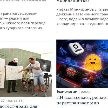
мобильностью
Рифкат Минниханов считает
 гранатовое дерево»
движение автономного тран
ли — редкий для
шоссе, воде и в воздухе над
о книжного поля перевод
координировать с единой 
го курдского автора из
Технологии
00:00
ИИ взламывает, решает
27 июл, 16:15
перестраивает мир
й тест-драйв для