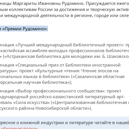
ьницы Маргариты Ивановны Рудомино. Присуждается ежег
ым коллективам России за достижения и творческую актив
и международной деятельности в регионе, городе или селе
и «Премии Рудомино»:
нация «Лучший международный библиотечный проект»: п
каспийская ассамблея молодых профессионалов библиоте
» («Астраханская библиотека для молодежи им. Б. Шаховског
нация «Специальный приз от Библиотеки иностранной
ратуры»: проект «Культурные чтения: Чтение эпосов на
ональных языках в библиотеке» («Сахалинская областная
ерсальная научная библиотека»);
нация «Выбор профессионального сообщества»: проект
дународный российско-казахстанский литературный арт-
иваль «Сила искусства» («Централизованная библиотечная 
сукского района Новосибирской области»).
ересное о книжной индустрии и литературе читайте в наше
е
«Книжная полка»
.