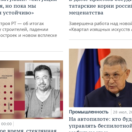
я, но пока мы
татарские корни росси
 устойчиво»
меценатства
троя РТ — об итогах
Завершена работа над ново
у строителей, падении
«Квартал изящных искусств
остроек и новом всплеске
Промышленность
28 июл, 2
На автопилоте: кто буд
00:00
управлять беспилотно
ое время, стеклянная