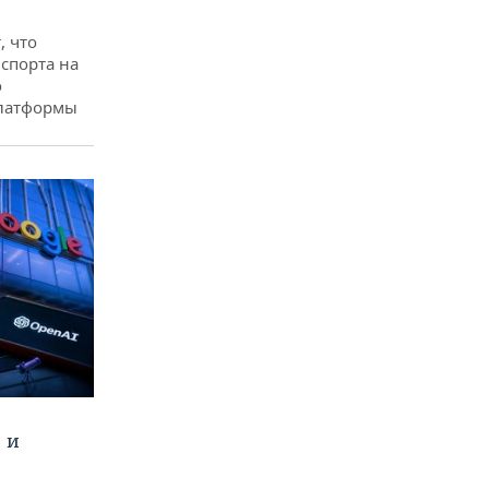
, что
спорта на
о
платформы
 и