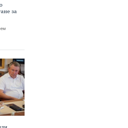
о
тане за
чем
или