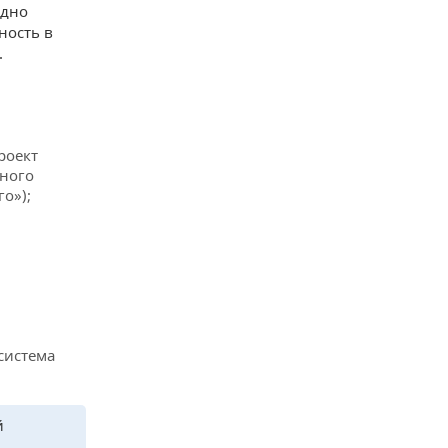
одно
ность в
.
роект
чного
о»);
система
й