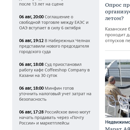
после 13 лет на сцене
Опрос пр
организу
Соглашение о
06 авг, 20:00
летом?
свободной торговле между ЕАЭС и
ОАЭ вступает в силу 6 октября
Казанские 
проходит д
отпусков п
В Набережных Челнах
06 авг, 19:12
представили нового председателя
городского суда
Суд приостановил
06 авг, 18:08
работу кафе Coffeeshop Company в
Казани на 30 суток
Минфин готов
06 авг, 18:00
уточнить налоговый учет затрат на
безопасность
Российское вино могут
06 авг, 17:28
начать продавать через «Почту
Недвижим
России» и маркетплейсы
Марат Ай