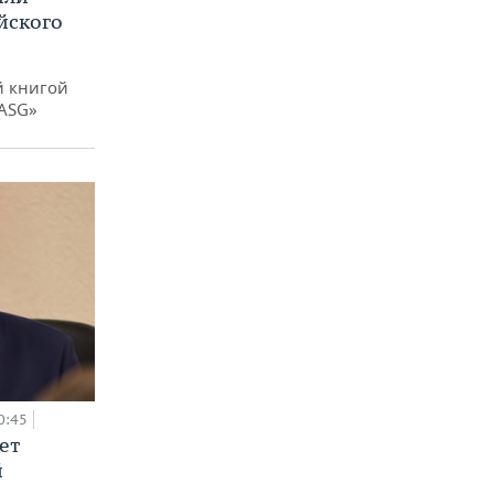
йского
й книгой
 ASG»
0:45
ет
й