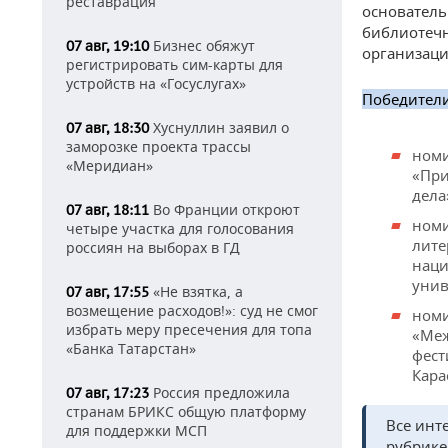
реставрация
основател
библиотечн
Бизнес обяжут
07 авг, 19:10
организаци
регистрировать сим-карты для
устройств на «Госуслугах»
Победител
Хуснуллин заявил о
07 авг, 18:30
заморозке проекта трассы
номи
«Меридиан»
«При
дела
Во Франции откроют
07 авг, 18:11
номи
четыре участка для голосования
лите
россиян на выборах в ГД
наци
унив
«Не взятка, а
07 авг, 17:55
возмещение расходов!»: суд не смог
номи
избрать меру пресечения для топа
«Меж
«Банка Татарстан»
фест
Кара
Россия предложила
07 авг, 17:23
странам БРИКС общую платформу
Все инт
для поддержки МСП
рубрик