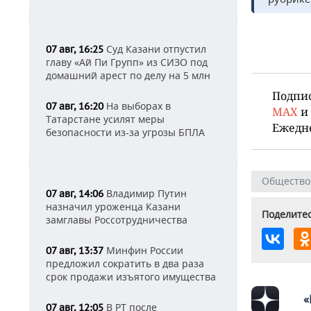
Суд Казани отпустил
07 авг, 16:25
главу «Ай Пи Групп» из СИЗО под
домашний арест по делу на 5 млн
Подпи
На выборах в
07 авг, 16:20
MAX
и
Татарстане усилят меры
Ежедн
безопасности из-за угрозы БПЛА
Общество
Владимир Путин
07 авг, 14:06
назначил уроженца Казани
Поделитес
замглавы Россотрудничества
Минфин России
07 авг, 13:37
предложил сократить в два раза
срок продажи изъятого имущества
«
В РТ после
07 авг, 12:05