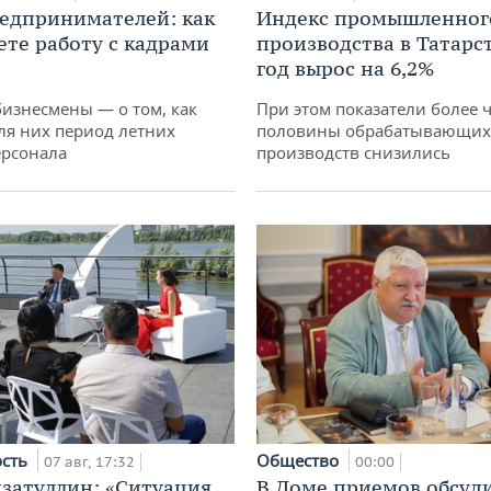
едпринимателей: как
Индекс промышленног
ете работу с кадрами
производства в Татарс
год вырос на 6,2%
бизнесмены — о том, как
При этом показатели более 
ля них период летних
половины обрабатывающих
ерсонала
производств снизились
ость
Общество
07 авг, 17:32
00:00
затуллин: «Ситуация
В Доме приемов обсуд