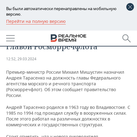
Вы были автоматически перенаправлены на мобильную
версию.
Перейти на полную версию
РЕГИОНЫ
ОБЩЕСТВО
Андрей Тарасенко назначен
БАШКОРТОСТАН
НОВОСТИ
главой Росморречфлота
ТАТАРСТАН
АНАЛИТИКА
12:52, 29.03.2024
УДМУРТИЯ
НОВОСТИ АНАЛИТИКИ
ЭКОНОМИКА
Премьер-министр России Михаил Мишустин назначил
Андрея Тарасенко на должность главы Федерального
ДЕКЛАРАЦИИ О ДОХОДАХ
НОВОСТИ ЭКОНОМИКИ
ПРОМЫШЛЕННОСТЬ
агентства морского и речного транспорта
(Росморречфлот). Об этом сообщает правительство
КОРОЛИ ГОСЗАКАЗА ПФО
ФИНАНСЫ
НОВОСТИ
НЕДВИЖИМОСТЬ
России.
ПРОМЫШЛЕННОСТИ
ВУЗЫ ТАТАРСТАНА
БАНКИ
НОВОСТИ НЕДВИЖИМОСТИ
АВТО
Андрей Тарасенко родился в 1963 году во Владивостоке. С
АГРОПРОМ
1985 по 1994 год проходил службу в вооруженных силах.
После этого работал на различных должностях в
КОМУ ПРИНАДЛЕЖАТ
БЮДЖЕТ
НОВОСТИ АВТО
БИЗНЕС
коммерческих и государственных структурах.
ТОРГОВЫЕ ЦЕНТРЫ
МАШИНОСТРОЕНИЕ
ТАТАРСТАНА
ИНВЕСТИЦИИ
НОВОСТИ БИЗНЕСА
ТЕХНОЛОГИИ
Стоит отметить, что у нового руководителя