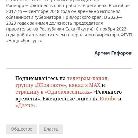
НЕФТЕХИМИЯ
Росморречфлота есть опыт работы в регионах. В октябре
2017-го — сентябре 2018 года он временно исполнял
РОЗНИЧНАЯ ТОРГОВЛЯ
НОВОСТИ ТЕХНОЛОГИЙ
МЕРОПРИЯТИЯ
НЕФТЬ
обязанности губернатора Приморского края. В 2020—
2023 годах занимал должность председателя
ТРАНСПОРТ
IT
НОВОСТИ МЕРОПРИЯТИЙ
СПОРТ
правительства Республики Саха (Якутия). С ноября 2023
ОПК
года работал заместителем генерального директора ФГУП
УСЛУГИ
МЕДИА
ВЫЕЗДНАЯ РЕДАКЦИЯ
НОВОСТИ СПОРТА
ОБЩЕСТВО
«Нацрыбресурс».
ЭНЕРГЕТИКА
Артем Гафаров
ТЕЛЕКОММУНИКАЦИИ
БИЗНЕС-БРАНЧИ
ФУТБОЛ
НОВОСТИ ОБЩЕСТВА
ФОТОГАЛЕРЕЯ
ONLINE-КОНФЕРЕНЦИИ
ХОККЕЙ
ВЛАСТЬ
СЮЖЕТЫ
Подписывайтесь на
телеграм-канал
,
ОТКРЫТАЯ ЛЕКЦИЯ
БАСКЕТБОЛ
ИНФРАСТРУКТУРА
СПРАВОЧНИК
группу «ВКонтакте»
,
канал в MAX
и
страницу в «Одноклассниках»
«Реального
ВОЛЕЙБОЛ
ИСТОРИЯ
СПИСОК ПЕРСОН
ПОЛНАЯ ВЕРСИЯ
времени». Ежедневные видео на
Rutube
и
«Дзене»
.
КИБЕРСПОРТ
КУЛЬТУРА
СПИСОК КОМПАНИЙ
ФИГУРНОЕ КАТАНИЕ
МЕДИЦИНА
Общество
Власть