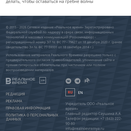
делать, чтобы оставаться на гребне волны
© 2015 - 2026 Сетевое издание «Реальное время» Зарегистрировано
Федеральной службой по надзору в сфере связи, информационных
технологий и массовых коммуникаций (Роскомнадзор) –
регистрационный номер ЭЛ № ФС 77 - 79627 от 18 декабря 2020 г. (ранее
свидетельство Эл № ФС 77-59331 от 18 сентября 2014 г.)
Использование материалов Реального Времени разрешено только с
предварительного согласия правообладателей, упоминание сайта и
прямая гиперссылка обязательны при частичном или полном
воспроизведении материалов.
18+
RU
EN
РЕДАКЦИЯ
РЕКЛАМА
Учредитель ООО «Реальное
ПРАВОВАЯ ИНФОРМАЦИЯ
время»
Главный редактор Саушина А.А.
ПОЛИТИКА О ПЕРСОНАЛЬНЫХ
Телефон редакции: +7 (843) 222-
ДАННЫХ
90-80
info@realnoevremya.ru