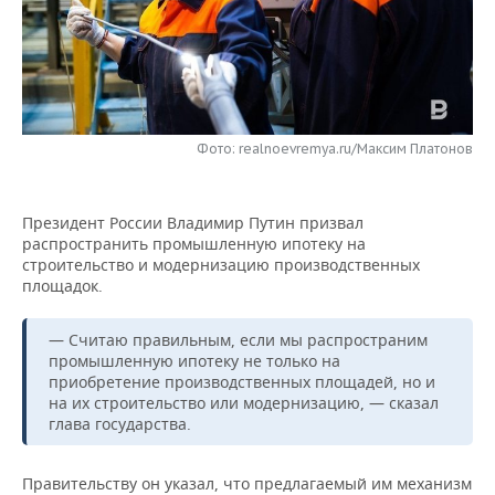
НЕФТЕХИМИЯ
РОЗНИЧНАЯ ТОРГОВЛЯ
НОВОСТИ ТЕХНОЛОГИЙ
МЕРОПРИЯТИЯ
НЕФТЬ
ТРАНСПОРТ
IT
НОВОСТИ МЕРОПРИЯТИЙ
СПОРТ
ОПК
УСЛУГИ
МЕДИА
ВЫЕЗДНАЯ РЕДАКЦИЯ
НОВОСТИ СПОРТА
ОБЩЕСТВО
Фото: realnoevremya.ru/Максим Платонов
ЭНЕРГЕТИКА
ТЕЛЕКОММУНИКАЦИИ
БИЗНЕС-БРАНЧИ
ФУТБОЛ
НОВОСТИ ОБЩЕСТВА
ФОТОГАЛЕРЕЯ
Президент России Владимир Путин призвал
ONLINE-КОНФЕРЕНЦИИ
ХОККЕЙ
ВЛАСТЬ
распространить промышленную ипотеку на
СЮЖЕТЫ
строительство и модернизацию производственных
площадок.
ОТКРЫТАЯ ЛЕКЦИЯ
БАСКЕТБОЛ
ИНФРАСТРУКТУРА
СПРАВОЧНИК
— Считаю правильным, если мы распространим
ВОЛЕЙБОЛ
ИСТОРИЯ
СПИСОК ПЕРСОН
ПОЛНАЯ ВЕРСИЯ
промышленную ипотеку не только на
приобретение производственных площадей, но и
КИБЕРСПОРТ
КУЛЬТУРА
СПИСОК КОМПАНИЙ
на их строительство или модернизацию, — сказал
глава государства.
ФИГУРНОЕ КАТАНИЕ
МЕДИЦИНА
Правительству он указал, что предлагаемый им механизм