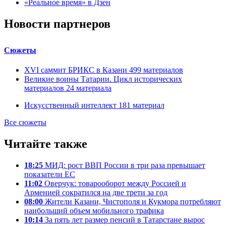
«Реальное время» в Дзен
Новости партнеров
Сюжеты
XVI саммит БРИКС в Казани
499
материалов
Великие воины Татарии. Цикл исторических
материалов
24
материала
Искусственный интеллект
181
материал
Все сюжеты
Читайте также
18:25
МИД: рост ВВП России в три раза превышает
показатели ЕС
11:02
Оверчук: товарооборот между Россией и
Арменией сократился на две трети за год
08:00
Жители Казани, Чистополя и Кукмора потребляют
наибольший объем мобильного трафика
10:14
За пять лет размер пенсий в Татарстане вырос