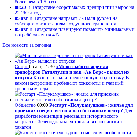
более чем в 1,5 раза
08:20
В Татарстане оборот малых предприятий вырос на
22,1% за год
05 авг
В Татарстане направят 778 млн рублей на
субсидии организациям воздушного транспорта
05 авг
В Татарстане планируют повысить минимальный
потреббюджет на 4%
Все новости за сегодня
Спорт
05 авг, 15:30
«Много забот»: ждет ли
трансферов Гатиятулин и как «Ак Барс» вышел из
отпуска
Казанцы начали предсезонную подготовку. В
каком настроении пребывают хоккеисты и главный
тренер команды
Общество
00:00
Рестарт «Полукамушков»: жилье для
приезжих специалистов или событийный центр?
Для
разработки концепции реновации исторического
квартала в Зеленодольске устроили всероссийский
хакатон