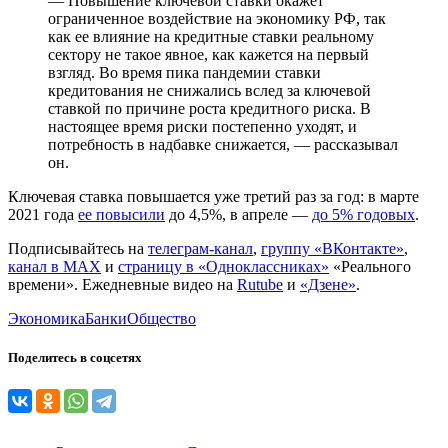
— Повышение ключевой ставки окажет
ограниченное воздействие на экономику РФ, так
как ее влияние на кредитные ставки реальному
сектору не такое явное, как кажется на первый
взгляд. Во время пика пандемии ставки
кредитования не снижались вслед за ключевой
ставкой по причине роста кредитного риска. В
настоящее время риски постепенно уходят, и
потребность в надбавке снижается, — рассказывал
он.
Ключевая ставка повышается уже третий раз за год: в марте
2021 года
ее повысили
до 4,5%, в апреле —
до 5% годовых
.
Подписывайтесь на
телеграм-канал
,
группу «ВКонтакте»
,
канал в MAX
и
страницу в «Одноклассниках»
«Реального
времени». Ежедневные видео на
Rutube
и
«Дзене»
.
Экономика
Банки
Общество
Поделитесь в соцсетях