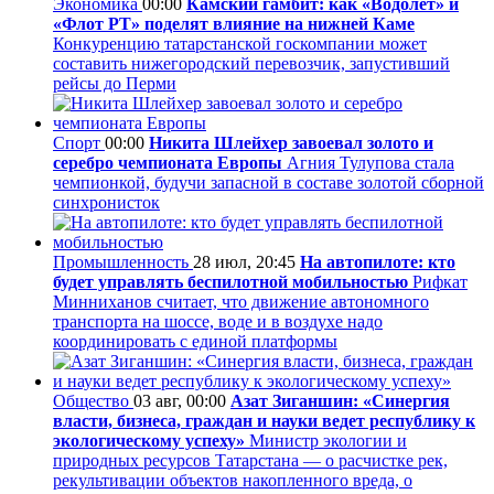
Экономика
00:00
Камский гамбит: как «Водолет» и
«Флот РТ» поделят влияние на нижней Каме
Конкуренцию татарстанской госкомпании может
составить нижегородский перевозчик, запустивший
рейсы до Перми
Спорт
00:00
Никита Шлейхер завоевал золото и
серебро чемпионата Европы
Агния Тулупова стала
чемпионкой, будучи запасной в составе золотой сборной
синхронисток
Промышленность
28 июл, 20:45
На автопилоте: кто
будет управлять беспилотной мобильностью
Рифкат
Минниханов считает, что движение автономного
транспорта на шоссе, воде и в воздухе надо
координировать с единой платформы
Общество
03 авг, 00:00
Азат Зиганшин: «Синергия
власти, бизнеса, граждан и науки ведет республику к
экологическому успеху»
Министр экологии и
природных ресурсов Татарстана — о расчистке рек,
рекультивации объектов накопленного вреда, о