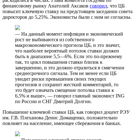
расходились в числах. Глава Комитета Госдумы по
финансовому рынку Анатолий Аксаков
говорил
, что ЦБ
повысит ключевую ставку на предстоящем заседании совета
директоров до 5,25%. Экономисты были с ним не согласны.
— На данный момент инфляция и экономический
рост не выбиваются из собственного
макроэкономического прогноза ЦБ, и это значит,
что наиболее вероятный потолок ставки должен
быть в диапазоне 5,5—6%. Если это по-прежнему
так, то цикл повышения ставки близок к
завершению, и это должно отразиться в смягчении
среднесрочного сигнала. Тем не менее если ЦБ
увидит риски превышения своих текущих
прогнозов и сохранит жесткий комментарий, то
это будет означать смещение потолка ставки к
6,5% и выше», — говорил главный экономист ING
по России и СНГ Дмитрий Долгин.
Повышение ключевой ставки ЦБ, как говорил доцент РЭУ
им. Г.В. Плеханова Денис Домащенко, положительно
повлияет на население, имеющее сбережения в банках.