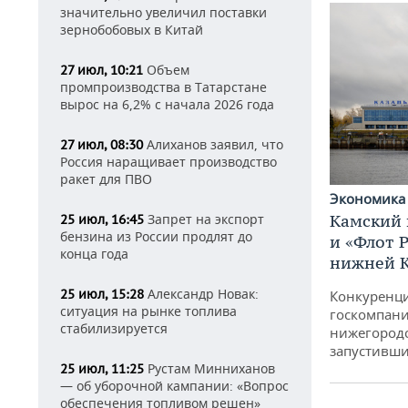
значительно увеличил поставки
зернобобовых в Китай
Объем
27 июл, 10:21
промпроизводства в Татарстане
вырос на 6,2% с начала 2026 года
Алиханов заявил, что
27 июл, 08:30
Россия наращивает производство
ракет для ПВО
Экономик
Камский 
Запрет на экспорт
25 июл, 16:45
бензина из России продлят до
и «Флот 
конца года
нижней 
Александр Новак:
25 июл, 15:28
Конкуренци
ситуация на рынке топлива
госкомпани
стабилизируется
нижегородс
запустивши
Рустам Минниханов
25 июл, 11:25
— об уборочной кампании: «Вопрос
обеспечения топливом решен»