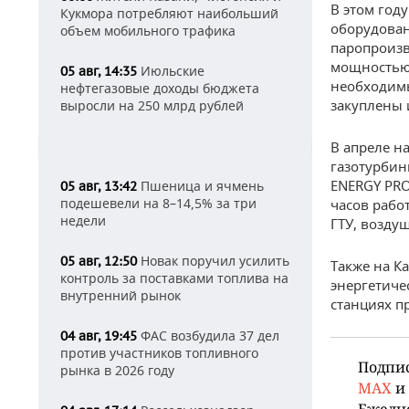
В этом год
Кукмора потребляют наибольший
оборудован
объем мобильного трафика
паропроизв
мощностью 
Июльские
05 авг, 14:35
необходимы
нефтегазовые доходы бюджета
закуплены 
выросли на 250 млрд рублей
В апреле н
газотурбин
ENERGY PRO
Пшеница и ячмень
05 авг, 13:42
подешевели на 8–14,5% за три
часов рабо
недели
ГТУ, возду
Новак поручил усилить
05 авг, 12:50
Также на К
контроль за поставками топлива на
энергетиче
внутренний рынок
станциях п
ФАС возбудила 37 дел
04 авг, 19:45
против участников топливного
Подпи
рынка в 2026 году
MAX
и
Ежедн