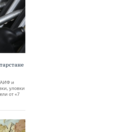
тарстане
ТАИФ и
вки, уловки
ли от «7