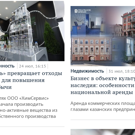
нность
24 июл, 16:15
Недвижимость
31 июл, 18:1
ь» превращает отходы
Бизнес в объекте культ
т для повышения
наследия: особенности
бычи
национальной аренды
тях ООО «ХимСервис»
Аренда коммерческих площ
ачала производить
глазами казанских предпри
но-активные вещества из
бственного производства