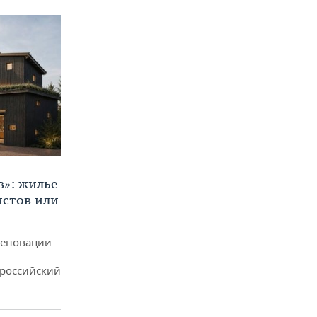
в»: жилье
истов или
реновации
ероссийский