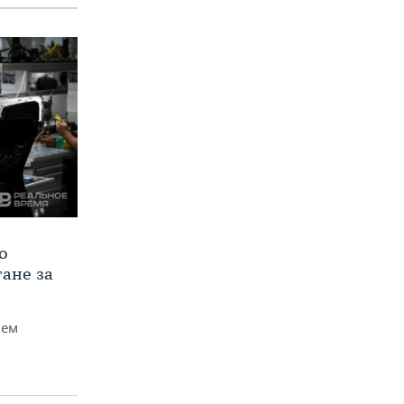
о
тане за
чем