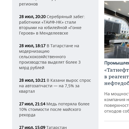
регионов
Серебряный забег:
28 июл, 20:20
работники «ТАИФ-НК» стали
вторыми на юбилейной «Гонке
Героев» в Менделеевске
В Татарстане на
28 июл, 18:17
модернизацию
сельскохозяйственного
производства выделят более 3
Промышле
млрд рублей
«Татнефт
в реаген
В Казани вырос спрос
28 июл, 10:21
нефтедо
на автозапчасти — на 7,5% за
квартал
На мощнос
компания н
Медь потеряла более
27 июл, 21:14
поверхност
10% стоимости после майского
отходов со
рекорда
Татарстан
27 июл, 15:09