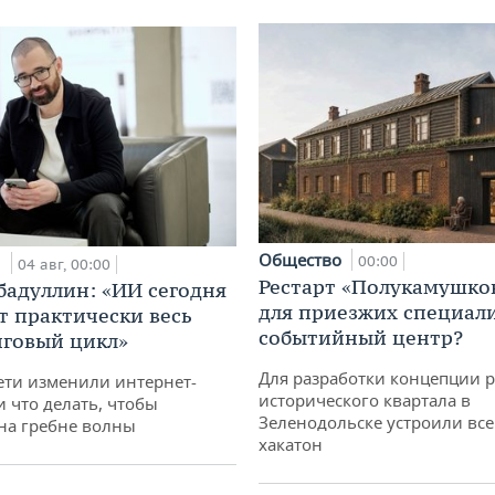
Общество
и
00:00
04 авг, 00:00
Рестарт «Полукамушко
бадуллин: «ИИ сегодня
для приезжих специал
т практически весь
событийный центр?
говый цикл»
Для разработки концепции 
ети изменили интернет-
исторического квартала в
и что делать, чтобы
Зеленодольске устроили вс
 на гребне волны
хакатон