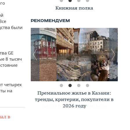
ого
Книжная полка
ей
Все
дства были
тва GE
ые 8 тысяч
остояние
нт четырех
оты на
Премиальное жилье в Казани:
тренды, критерии, покупатели в
2026 году
ал в