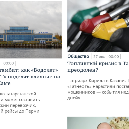
Общество
27 июл, 00:00
а
Топливный кризис в Та
00:00
гамбит: как «Водолет»
преодолен?
РТ» поделят влияние на
Патриарх Кирилл в Казани, 
Каме
«Татнефть» нарастили поста
мошенников — события неде
ю татарстанской
дней»
и может составить
кий перевозчик,
й рейсы до Перми