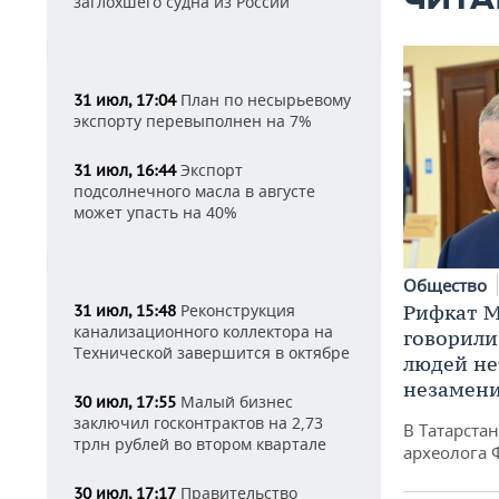
ЧИТА
заглохшего судна из России
План по несырьевому
31 июл, 17:04
экспорту перевыполнен на 7%
Экспорт
31 июл, 16:44
подсолнечного масла в августе
может упасть на 40%
Общество
Рифкат М
Реконструкция
31 июл, 15:48
канализационного коллектора на
говорили
Технической завершится в октябре
людей нет
незамен
Малый бизнес
30 июл, 17:55
заключил госконтрактов на 2,73
В Татарста
трлн рублей во втором квартале
археолога 
Правительство
30 июл, 17:17