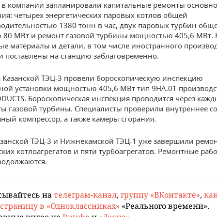
у в компании запланировали капитальные ремонты основн
ия: четырех энергетических паровых котлов общей
одительностью 1380 тонн в час, двух паровых турбин общ
80 МВт и ремонт газовой турбины мощностью 405,6 МВт. 
е материалы и детали, в том числе иностранного произво
и поставлены на станцию заблаговременно.
а Казанской ТЭЦ-3 провели бороскопическую инспекцию
ной установки мощностью 405,6 МВт тип 9НА.01 производс
DUCTS. Бороскопическая инспекция проводится через кажд
ты газовой турбины. Специалисты проверили внутреннее с
шный компрессор, а также камеры сгорания.
азанской ТЭЦ-3 и Нижнекамской ТЭЦ-1 уже завершили ремо
ских котлоагрегатов и пяти турбоагрегатов. Ремонтные раб
родолжаются.
сывайтесь на
телеграм-канал
,
группу «ВКонтакте»
,
кан
страницу в «Одноклассниках»
«Реального времени».
евные видео на
Rutube
и
«Дзене»
.