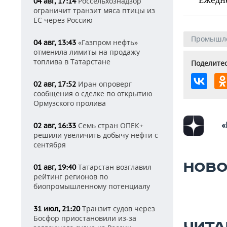
Россельхознадзор
04 авг, 17:14
ограничит транзит мяса птицы из
ЕС через Россию
Промышл
«Газпром нефть»
04 авг, 13:43
отменила лимиты на продажу
топлива в Татарстане
Поделитес
Иран опроверг
02 авг, 17:52
сообщения о сделке по открытию
Ормузского пролива
«
Семь стран ОПЕК+
02 авг, 16:33
решили увеличить добычу нефти с
сентября
НОВО
Татарстан возглавил
01 авг, 19:40
рейтинг регионов по
биопромышленному потенциалу
Транзит судов через
31 июл, 21:20
Босфор приостановили из-за