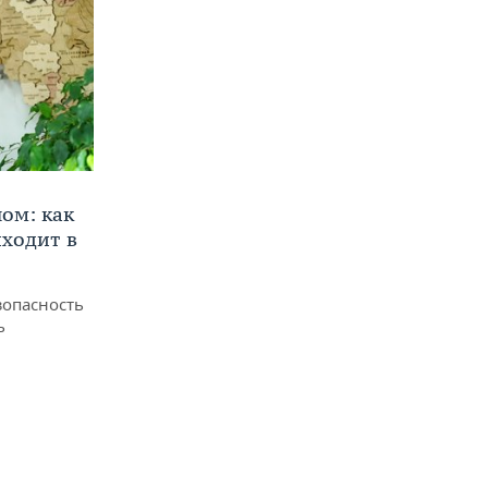
ом: как
ходит в
зопасность
ь