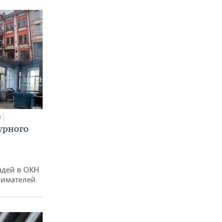
0
урного
адей в ОКН
нимателей