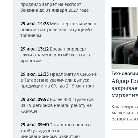
продлило запрет на экспорт
бензина до 31 января 2027 года
Минэнерго заявило о
29 июл, 14:28
полном контроле над ситуацией с
топливом
Ереван опроверг
29 июл, 13:12
слухи о замене российского газа
иранским
Технологи
Предприятия СИБУРа
29 июл, 12:35
в Татарстане увеличили выпуск
Айдар Ги
продукции на 6%, до 2,19 млн тонн
закрывае
маркетин
Более 300 студентов
29 июл, 09:52
из 19 регионов начали работу на
Как нейрос
КАМАЗе
маркетинг 
оставаться
Татарстан вошел в
29 июл, 09:40
тройку лидеров по
инновационному развитию