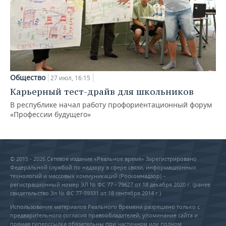
Общество
27 июл, 16:15
Карьерный тест-драйв для школьников
В республике начал работу профориентационный форум
«Профессии будущего»
© 2015 - 2026 Сетевое издание «Реальное время» Зарегистрировано
Федеральной службой по надзору в сфере связи, информационных
технологий и массовых коммуникаций (Роскомнадзор) –
регистрационный номер ЭЛ № ФС 77 - 79627 от 18 декабря 2020 г. (ранее
свидетельство Эл № ФС 77-59331 от 18 сентября 2014 г.)
Использование материалов Реального Времени разрешено только с
предварительного согласия правообладателей, упоминание сайта и
прямая гиперссылка обязательны при частичном или полном