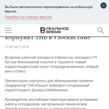
Вы были автоматически перенаправлены на мобильную
версию.
Перейти на полную версию
РЕГИОНЫ
ОБЩЕСТВО
Минниханов посетил новый
БАШКОРТОСТАН
НОВОСТИ
корпункт ТНВ в Узбекистане
ТАТАРСТАН
АНАЛИТИКА
13:39, 26.11.2019
УДМУРТИЯ
НОВОСТИ АНАЛИТИКИ
ЭКОНОМИКА
Во время рабочей поездки в Узбекистан президент РТ
Рустам Минниханов посетил в Ташкенте новый
ДЕКЛАРАЦИИ О ДОХОДАХ
НОВОСТИ ЭКОНОМИКИ
ПРОМЫШЛЕННОСТЬ
корреспондентский пункт телерадиокомпании «Новый
век» («ТНВ»).
КОРОЛИ ГОСЗАКАЗА ПФО
ФИНАНСЫ
НОВОСТИ
НЕДВИЖИМОСТЬ
ПРОМЫШЛЕННОСТИ
Презентацию корпункта для Минниханова провели
ВУЗЫ ТАТАРСТАНА
БАНКИ
НОВОСТИ НЕДВИЖИМОСТИ
АВТО
гендиректор ТНВ Ильшат Аминов и специальный
АГРОПРОМ
корреспондент Динара Хабибуллина.
КОМУ ПРИНАДЛЕЖАТ
БЮДЖЕТ
НОВОСТИ АВТО
БИЗНЕС
ТОРГОВЫЕ ЦЕНТРЫ
МАШИНОСТРОЕНИЕ
Руководитель республики поинтересовался условиями
ТАТАРСТАНА
работы сотрудников, материально-техническим
ИНВЕСТИЦИИ
НОВОСТИ БИЗНЕСА
ТЕХНОЛОГИИ
обеспечением корпункта, а также дал короткое