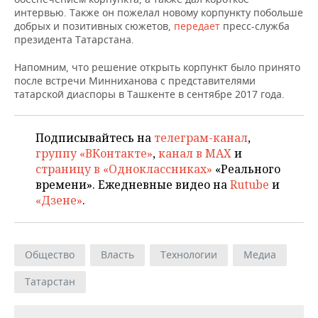
НЕФТЕХИМИЯ
интервью. Также он пожелал новому корпункту побольше
добрых и позитивных сюжетов,
РОЗНИЧНАЯ ТОРГОВЛЯ
НОВОСТИ ТЕХНОЛОГИЙ
передает
пресс-служба
МЕРОПРИЯТИЯ
НЕФТЬ
президента Татарстана.
ТРАНСПОРТ
IT
НОВОСТИ МЕРОПРИЯТИЙ
СПОРТ
Напомним, что решение открыть корпункт было принято
ОПК
после встречи Минниханова с представителями
УСЛУГИ
МЕДИА
ВЫЕЗДНАЯ РЕДАКЦИЯ
НОВОСТИ СПОРТА
ОБЩЕСТВО
татарской диаспоры в Ташкенте в сентябре 2017 года.
ЭНЕРГЕТИКА
ТЕЛЕКОММУНИКАЦИИ
БИЗНЕС-БРАНЧИ
ФУТБОЛ
НОВОСТИ ОБЩЕСТВА
ФОТОГАЛЕРЕЯ
Подписывайтесь на
телеграм-канал
,
группу «ВКонтакте»
,
канал в MAX
и
ONLINE-КОНФЕРЕНЦИИ
ХОККЕЙ
ВЛАСТЬ
СЮЖЕТЫ
страницу в «Одноклассниках»
«Реального
времени». Ежедневные видео на
Rutube
и
ОТКРЫТАЯ ЛЕКЦИЯ
БАСКЕТБОЛ
ИНФРАСТРУКТУРА
СПРАВОЧНИК
«Дзене»
.
ВОЛЕЙБОЛ
ИСТОРИЯ
СПИСОК ПЕРСОН
ПОЛНАЯ ВЕРСИЯ
КИБЕРСПОРТ
КУЛЬТУРА
СПИСОК КОМПАНИЙ
Общество
Власть
Технологии
Медиа
Татарстан
ФИГУРНОЕ КАТАНИЕ
МЕДИЦИНА