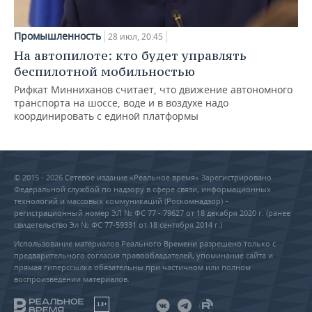
Промышленность
28 июл, 20:45
На автопилоте: кто будет управлять
беспилотной мобильностью
Рифкат Минниханов считает, что движение автономного
транспорта на шоссе, воде и в воздухе надо
координировать с единой платформы
© 2015 - 2026 Сетевое издание «Реальное время» Зарегистрировано
Федеральной службой по надзору в сфере связи, информационных
технологий и массовых коммуникаций (Роскомнадзор) –
регистрационный номер ЭЛ № ФС 77 - 79627 от 18 декабря 2020 г. (ранее
свидетельство Эл № ФС 77-59331 от 18 сентября 2014 г.)
Использование материалов Реального Времени разрешено только с
предварительного согласия правообладателей, упоминание сайта и
прямая гиперссылка обязательны при частичном или полном
воспроизведении материалов.
18+