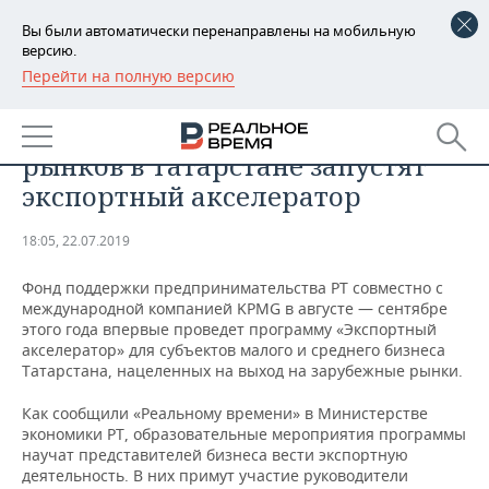
Вы были автоматически перенаправлены на мобильную
версию.
Перейти на полную версию
РЕГИОНЫ
БИЗНЕС
Для освоения зарубежных
БАШКОРТОСТАН
НОВОСТИ
рынков в Татарстане запустят
ТАТАРСТАН
АНАЛИТИКА
экспортный акселератор
УДМУРТИЯ
НОВОСТИ АНАЛИТИКИ
ЭКОНОМИКА
18:05, 22.07.2019
ДЕКЛАРАЦИИ О ДОХОДАХ
НОВОСТИ ЭКОНОМИКИ
ПРОМЫШЛЕННОСТЬ
Фонд поддержки предпринимательства РТ совместно с
международной компанией KPMG в августе — сентябре
КОРОЛИ ГОСЗАКАЗА ПФО
ФИНАНСЫ
НОВОСТИ
НЕДВИЖИМОСТЬ
этого года впервые проведет программу «Экспортный
ПРОМЫШЛЕННОСТИ
акселератор» для субъектов малого и среднего бизнеса
Татарстана, нацеленных на выход на зарубежные рынки.
ВУЗЫ ТАТАРСТАНА
БАНКИ
НОВОСТИ НЕДВИЖИМОСТИ
АВТО
АГРОПРОМ
Как сообщили «Реальному времени» в Министерстве
КОМУ ПРИНАДЛЕЖАТ
БЮДЖЕТ
НОВОСТИ АВТО
БИЗНЕС
экономики РТ, образовательные мероприятия программы
ТОРГОВЫЕ ЦЕНТРЫ
МАШИНОСТРОЕНИЕ
научат представителей бизнеса вести экспортную
ТАТАРСТАНА
деятельность. В них примут участие руководители
ИНВЕСТИЦИИ
НОВОСТИ БИЗНЕСА
ТЕХНОЛОГИИ