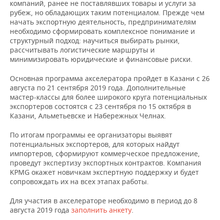
НЕФТЕХИМИЯ
компаний, ранее не поставлявших товары и услуги за
рубеж, но обладающих таким потенциалом. Прежде чем
РОЗНИЧНАЯ ТОРГОВЛЯ
НОВОСТИ ТЕХНОЛОГИЙ
МЕРОПРИЯТИЯ
начать экспортную деятельность, предпринимателям
НЕФТЬ
необходимо сформировать комплексное понимание и
структурный подход: научиться выбирать рынки,
ТРАНСПОРТ
IT
НОВОСТИ МЕРОПРИЯТИЙ
СПОРТ
ОПК
рассчитывать логистические маршруты и
минимизировать юридические и финансовые риски.
УСЛУГИ
МЕДИА
ВЫЕЗДНАЯ РЕДАКЦИЯ
НОВОСТИ СПОРТА
ОБЩЕСТВО
ЭНЕРГЕТИКА
Основная программа акселератора пройдет в Казани с 26
ТЕЛЕКОММУНИКАЦИИ
БИЗНЕС-БРАНЧИ
ФУТБОЛ
НОВОСТИ ОБЩЕСТВА
ФОТОГАЛЕРЕЯ
августа по 21 сентября 2019 года. Дополнительные
мастер-классы для более широкого круга потенциальных
экспортеров состоятся с 23 сентября по 15 октября в
ONLINE-КОНФЕРЕНЦИИ
ХОККЕЙ
ВЛАСТЬ
СЮЖЕТЫ
Казани, Альметьевске и Набережных Челнах.
ОТКРЫТАЯ ЛЕКЦИЯ
БАСКЕТБОЛ
ИНФРАСТРУКТУРА
СПРАВОЧНИК
По итогам программы ее организаторы выявят
потенциальных экспортеров, для которых найдут
импортеров, сформируют коммерческое предложение,
ВОЛЕЙБОЛ
ИСТОРИЯ
СПИСОК ПЕРСОН
ПОЛНАЯ ВЕРСИЯ
проведут экспертизу экспортных контрактов. Компания
KPMG окажет новичкам экспертную поддержку и будет
КИБЕРСПОРТ
КУЛЬТУРА
СПИСОК КОМПАНИЙ
сопровождать их на всех этапах работы.
ФИГУРНОЕ КАТАНИЕ
МЕДИЦИНА
Для участия в акселераторе необходимо в период до 8
августа 2019 года
заполнить анкету
.