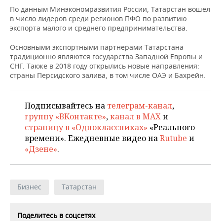
ВОДНЫЕ ВИДЫ СПОРТА
ОБРАЗОВАНИЕ
По данным Минэкономразвития России, Татарстан вошел
в число лидеров среди регионов ПФО по развитию
ХОККЕЙ С МЯЧОМ
ПРОИСШЕСТВИЯ
экспорта малого и среднего предпринимательства.
Основными экспортными партнерами Татарстана
традиционно являются государства Западной Европы и
СНГ. Также в 2018 году открылись новые направления:
страны Персидского залива, в том числе ОАЭ и Бахрейн.
Подписывайтесь на
телеграм-канал
,
группу «ВКонтакте»
,
канал в MAX
и
страницу в «Одноклассниках»
«Реального
времени». Ежедневные видео на
Rutube
и
«Дзене»
.
Бизнес
Татарстан
Поделитесь в соцсетях