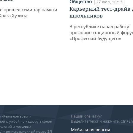
Общество
27 июл, 16:15
Карьерный тест-драйв 
не прошел семинар памяти
школьников
Фаяза Хузина
В республике начал работу
профориентационный фору
«Профессии будущего»
Нашли опечатку?
ие «Реальное время»
Выделите текст и нажмите: Ctrl+En
ой службой по надзору в сфере
ологий и массовых
Мобильная версия
р) – регистрационный номер ЭЛ