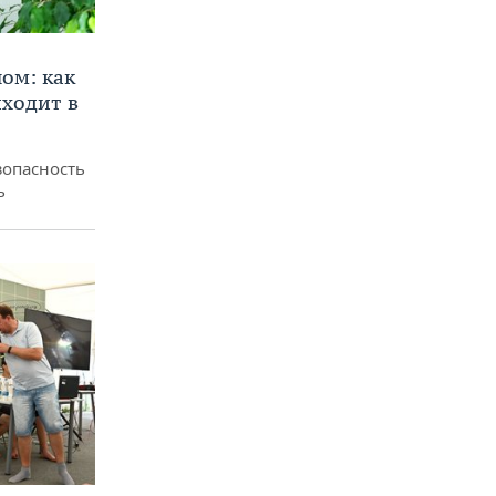
ом: как
ходит в
зопасность
ь