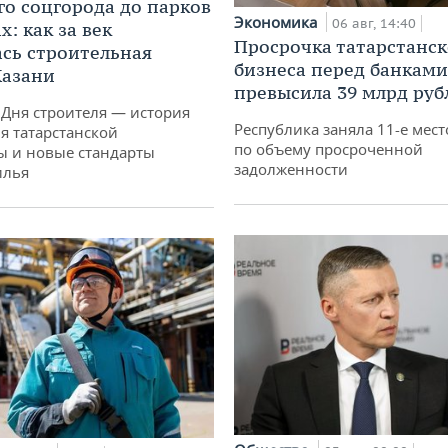
го соцгорода до парков
Экономика
06 авг, 14:40
: как за век
Просрочка татарстанск
сь строительная
бизнеса перед банками
Казани
превысила 39 млрд руб
 Дня строителя — история
Республика заняла 11-е мест
я татарстанской
по объему просроченной
ы и новые стандарты
задолженности
илья