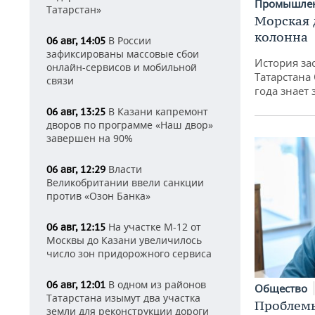
Промышле
Татарстан»
Морская 
колонна
В России
06 авг, 14:05
зафиксированы массовые сбои
История за
онлайн-сервисов и мобильной
Татарстана
связи
года знает
В Казани капремонт
06 авг, 13:25
дворов по программе «Наш двор»
завершен на 90%
Власти
06 авг, 12:29
Великобритании ввели санкции
против «Озон Банка»
На участке М-12 от
06 авг, 12:15
Москвы до Казани увеличилось
число зон придорожного сервиса
В одном из районов
06 авг, 12:01
Общество
Татарстана изымут два участка
Проблемы
земли для реконструкции дороги