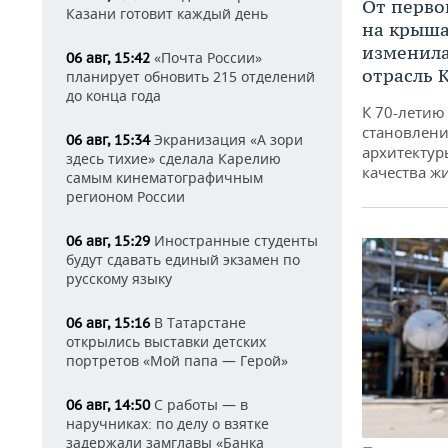
От перво
Казани готовит каждый день
на крышах
изменила
«Почта России»
06 авг, 15:42
отрасль 
планирует обновить 215 отделений
до конца года
К 70-летию
становлени
Экранизация «А зори
06 авг, 15:34
архитектур
здесь тихие» сделала Карелию
качества ж
самым кинематографичным
регионом России
Иностранные студенты
06 авг, 15:29
будут сдавать единый экзамен по
русскому языку
В Татарстане
06 авг, 15:16
открылись выставки детских
портретов «Мой папа — Герой»
С работы — в
06 авг, 14:50
наручниках: по делу о взятке
задержали замглавы «Банка