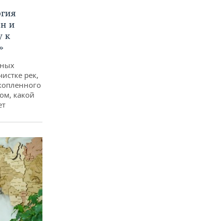
ргия
ан и
у к
»
дных
чистке рек,
копленного
ом, какой
ет