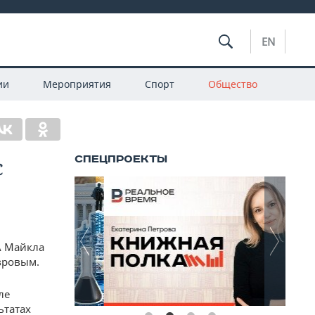
EN
ии
Мероприятия
Спорт
Общество
с
А Майкла
вровым.
ле
ьтатах