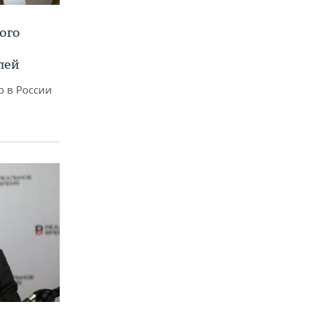
ого
лей
о в России