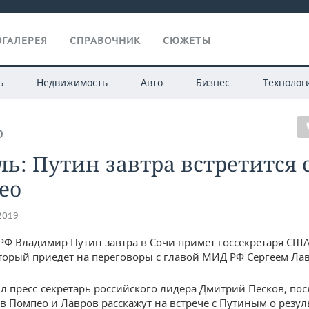
ГАЛЕРЕЯ
СПРАВОЧНИК
СЮЖЕТЫ
ь
Недвижимость
Авто
Бизнес
Технолог
О
ь: Путин завтра встретится 
ео
.2019
РФ Владимир Путин завтра в Сочи примет госсекретаря СШ
торый приедет на переговоры с главой МИД РФ Сергеем Ла
л пресс-секретарь российского лидера Дмитрий Песков, пос
в Помпео и Лавров расскажут на встрече с Путиным о резул