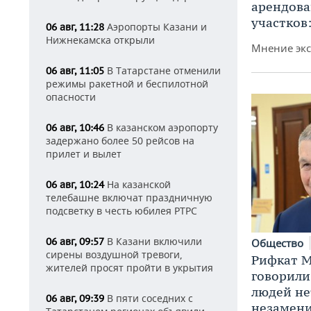
арендов
участков
Аэропорты Казани и
06 авг, 11:28
Нижнекамска открыли
Мнение экс
В Татарстане отменили
06 авг, 11:05
режимы ракетной и беспилотной
опасности
В казанском аэропорту
06 авг, 10:46
задержано более 50 рейсов на
прилет и вылет
На казанской
06 авг, 10:24
телебашне включат праздничную
подсветку в честь юбилея РТРС
В Казани включили
06 авг, 09:57
Общество
сирены воздушной тревоги,
Рифкат М
жителей просят пройти в укрытия
говорили
людей нет
В пяти соседних с
06 авг, 09:39
незамен