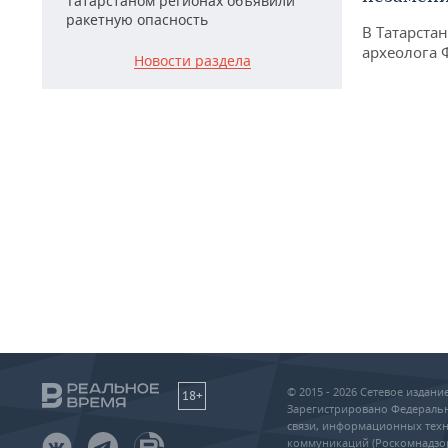
Татарстаном регионах объявили
ракетную опасность
В Татарста
археолога 
Новости раздела
© 2015 - 2026 Сетевое издан
18+
Зарегистрировано Федеральн
связи, информационных техн
коммуникаций (Роскомнадзо