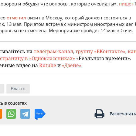
говоров и обсудят «те вопросы, которые очевидны»,
пишет
Т
пео
отменил
визит в Москву, который должен состояться в
к, 13 мая. При этом встреча с министром иностранных дел 
вровым не отменена. Мероприятие пройдет 14 мая в Сочи.
сывайтесь на
телеграм-канал
,
группу «ВКонтакте»
,
кан
страницу в «Одноклассниках»
«Реального времени».
евные видео на
Rutube
и
«Дзене»
.
Власть
ь в соцсетях
Распечатать