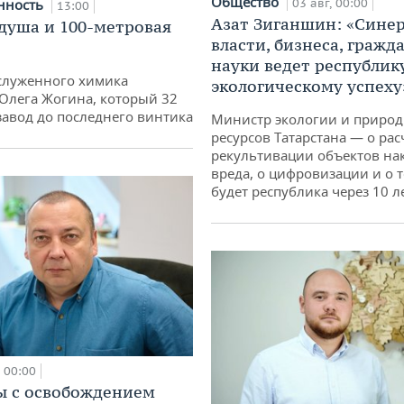
Общество
нность
03 авг, 00:00
13:00
Азат Зиганшин: «Сине
душа и 100-метровая
власти, бизнеса, гражд
науки ведет республик
служенного химика
экологическому успеху
 Олега Жогина, который 32
 завод до последнего винтика
Министр экологии и приро
ресурсов Татарстана — о рас
рекультивации объектов на
вреда, о цифровизации и о т
будет республика через 10 л
00:00
 с освобождением