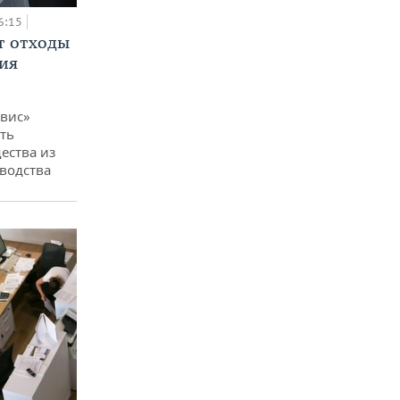
6:15
т отходы
ия
вис»
ть
ества из
водства