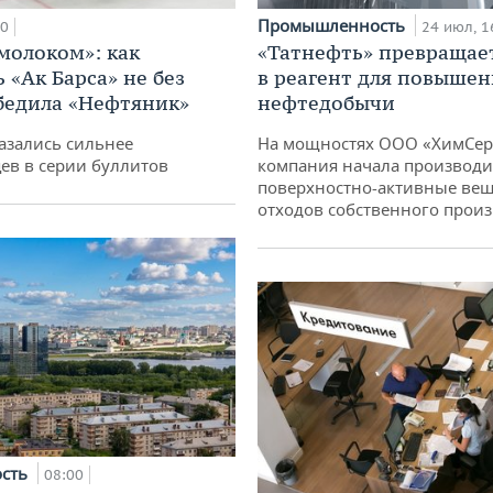
Промышленность
00
24 июл, 1
 молоком»: как
«Татнефть» превращае
 «Ак Барса» не без
в реагент для повышен
бедила «Нефтяник»
нефтедобычи
азались сильнее
На мощностях ООО «ХимСер
ев в серии буллитов
компания начала производи
поверхностно-активные вещ
отходов собственного произ
ость
08:00