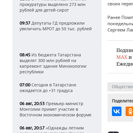
своих пере
прокуратуры выделено 273 млн
рублей для детей-сирот
Ранее Пом
Депутаты ГД предложили
09:37
понедельни
увеличить МРОТ до 50 тыс. рублей
Сергеем Ла
Подпи
Из бюджета Татарстана
08:45
MAX
и
выделят 300 млн рублей на
Ежедн
капремонт здания Минэкологии
республики
Сегодня в Татарстане
07:00
Общество
ожидается до +31 градуса
Поделитес
Премьер-министр
06 авг, 20:53
Монголии примет участие в
Восточном экономическом форуме
«Однажды летним
06 авг, 20:17