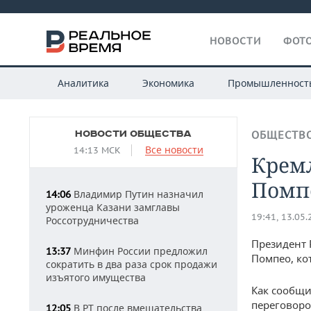
НОВОСТИ
ФОТО
Аналитика
Экономика
Промышленност
НОВОСТИ ОБЩЕСТВА
ОБЩЕСТВ
Все новости
14:13 МСК
Кремл
Помп
Владимир Путин назначил
14:06
уроженца Казани замглавы
19:41, 13.05
Россотрудничества
Президент 
Минфин России предложил
13:37
Помпео, ко
сократить в два раза срок продажи
изъятого имущества
Как сообщи
переговоро
В РТ после вмешательства
12:05