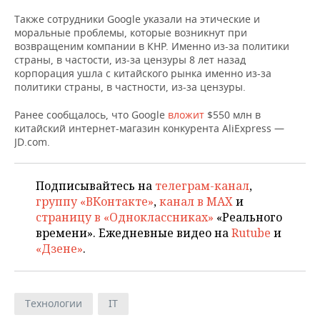
НЕФТЕХИМИЯ
Также сотрудники Google указали на этические и
РОЗНИЧНАЯ ТОРГОВЛЯ
НОВОСТИ ТЕХНОЛОГИЙ
МЕРОПРИЯТИЯ
моральные проблемы, которые возникнут при
НЕФТЬ
возвращеним компании в КНР. Именно из-за политики
ТРАНСПОРТ
IT
НОВОСТИ МЕРОПРИЯТИЙ
СПОРТ
страны, в частости, из-за цензуры 8 лет назад
ОПК
корпорация ушла с китайского рынка именно из-за
политики страны, в частности, из-за цензуры.
УСЛУГИ
МЕДИА
ВЫЕЗДНАЯ РЕДАКЦИЯ
НОВОСТИ СПОРТА
ОБЩЕСТВО
ЭНЕРГЕТИКА
Ранее сообщалось, что Google
вложит
$550 млн в
ТЕЛЕКОММУНИКАЦИИ
БИЗНЕС-БРАНЧИ
ФУТБОЛ
НОВОСТИ ОБЩЕСТВА
ФОТОГАЛЕРЕЯ
китайский интернет-магазин конкурента AliExpress —
JD.com.
ONLINE-КОНФЕРЕНЦИИ
ХОККЕЙ
ВЛАСТЬ
СЮЖЕТЫ
Подписывайтесь на
телеграм-канал
,
ОТКРЫТАЯ ЛЕКЦИЯ
БАСКЕТБОЛ
ИНФРАСТРУКТУРА
СПРАВОЧНИК
группу «ВКонтакте»
,
канал в MAX
и
страницу в «Одноклассниках»
«Реального
ВОЛЕЙБОЛ
ИСТОРИЯ
СПИСОК ПЕРСОН
ПОЛНАЯ ВЕРСИЯ
времени». Ежедневные видео на
Rutube
и
«Дзене»
.
КИБЕРСПОРТ
КУЛЬТУРА
СПИСОК КОМПАНИЙ
ФИГУРНОЕ КАТАНИЕ
МЕДИЦИНА
Технологии
IT