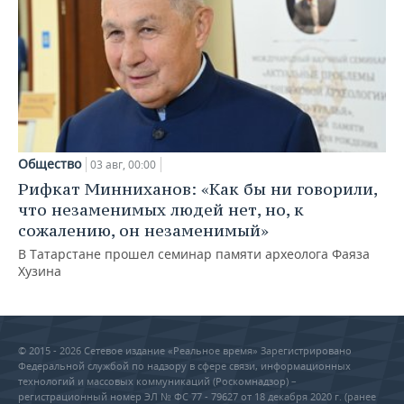
Общество
03 авг, 00:00
Рифкат Минниханов: «Как бы ни говорили,
что незаменимых людей нет, но, к
сожалению, он незаменимый»
В Татарстане прошел семинар памяти археолога Фаяза
Хузина
© 2015 - 2026 Сетевое издание «Реальное время» Зарегистрировано
Федеральной службой по надзору в сфере связи, информационных
технологий и массовых коммуникаций (Роскомнадзор) –
регистрационный номер ЭЛ № ФС 77 - 79627 от 18 декабря 2020 г. (ранее