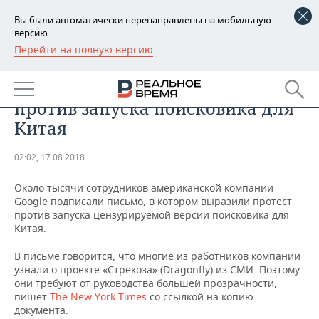
Вы были автоматически перенаправлены на мобильную
версию.
Перейти на полную версию
РЕГИОНЫ
ТЕХНОЛОГИИ
Сотрудники Google выступили
БАШКОРТОСТАН
НОВОСТИ
против запуска поисковика для
ТАТАРСТАН
АНАЛИТИКА
Китая
УДМУРТИЯ
НОВОСТИ АНАЛИТИКИ
ЭКОНОМИКА
02:02, 17.08.2018
ДЕКЛАРАЦИИ О ДОХОДАХ
НОВОСТИ ЭКОНОМИКИ
ПРОМЫШЛЕННОСТЬ
Около тысячи сотрудников американской компании
Google подписали письмо, в котором выразили протест
КОРОЛИ ГОСЗАКАЗА ПФО
ФИНАНСЫ
НОВОСТИ
НЕДВИЖИМОСТЬ
против запуска цензурируемой версии поисковика для
ПРОМЫШЛЕННОСТИ
Китая.
ВУЗЫ ТАТАРСТАНА
БАНКИ
НОВОСТИ НЕДВИЖИМОСТИ
АВТО
В письме говорится, что многие из работников компании
АГРОПРОМ
узнали о проекте «Стрекоза» (Dragonfly) из СМИ. Поэтому
КОМУ ПРИНАДЛЕЖАТ
БЮДЖЕТ
НОВОСТИ АВТО
БИЗНЕС
они требуют от руководства большей прозрачности,
ТОРГОВЫЕ ЦЕНТРЫ
МАШИНОСТРОЕНИЕ
пишет
The New York Times
со ссылкой на копию
ТАТАРСТАНА
документа.
ИНВЕСТИЦИИ
НОВОСТИ БИЗНЕСА
ТЕХНОЛОГИИ