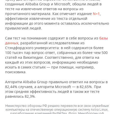
созданные Alibaba Group и Microsoft, обошли людей в
тесте на извлечение ответов на вопросы из
прочитанного материала. Как отмечает издание
N+1
,
эффективное извлечение из текста отдельной
информации до этого момента оставалось исключительно
привилегией людей.
Сам тест на понимание содержит в себе вопросы из
базы
данных
, разработанной исследователями из
Стэндфордского университета: в ней содержится более
100 тысяч пар вопрос-ответ, собранных из более чем 500
статей на Википедии. Соответственно, для ответа на
каждый из этих вопросов, информацию необходимо
искать в самих статьях — при помощи, например,
поисковика.
Алгоритм Alibaba Group правильно ответил на вопросы в
82,44% случаев, а алгоритм Microsoft — в 82,65%. При
этом средняя эффективность людей в таком же тесте
равнялась 82,3%.
Министерство обороны РФ решило перевести все свои служебные
компьютеры на отечественную операционную систему Astra Linux,
разработанную компанией РусБИТех. Фото: Минобороны.рф