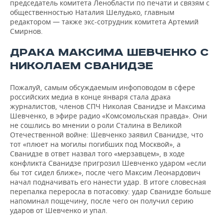
председатель комитета Ленобласти по печати и связям с
общественностью Наталия Шелудько, главным
редактором — также экс-сотрудник комитета Артемий
Смирнов.
ДРАКА МАКСИМА ШЕВЧЕНКО С
НИКОЛАЕМ СВАНИДЗЕ
Пожалуй, самым обсуждаемым инфоповодом в сфере
российских медиа в конце января стала драка
журналистов, членов СПЧ Николая Сванидзе и Максима
Шевченко, в эфире радио «Комсомольская правда». Они
не сошлись во мнении о роли Сталина в Великой
Отечественной войне: Шевченко заявил Сванидзе, что
тот «плюет на могилы погибших под Москвой», а
Сванидзе в ответ назвал того «мерзавцем», в ходе
конфликта Сванидзе пригрозил Шевченко ударом «если
бы тот сидел ближе», после чего Максим Леонардович
начал подначивать его нанести удар. В итоге словесная
перепалка переросла в потасовку: удар Сванидзе больше
напоминал пощечину, после чего он получил серию
ударов от Шевченко и упал.