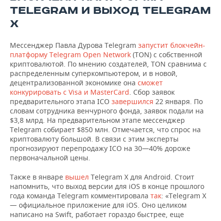
TELEGRAM И ВЫХОД TELEGRAM
Х
Мессенджер Павла Дурова Telegram
запустит блокчейн-
платформу Telegram Open Network
(TON) с собственной
криптовалютой. По мнению создателей, TON сравнима с
распределенным суперкомпьютером, и в новой,
децентрализованной экономике она
сможет
конкурировать с Visa и MasterCard
. Сбор заявок
предварительного этапа ICO
завершился
22 января. По
словам сотрудника венчурного фонда, заявок подали на
$3,8 млрд. На предварительном этапе мессенджер
Telegram собирает $850 млн. Отмечается, что спрос на
криптовалюту большой. В связи с этим эксперты
прогнозируют перепродажу ICO на 30—40% дороже
первоначальной цены.
Также в январе
вышел
Telegram X для Android. Стоит
напомнить, что выход версии для iOS в конце прошлого
года команда Telegram комментировала
так
: «Telegram X
— официальное приложение для iOS. Оно целиком
написано на Swift, работает гораздо быстрее, еще