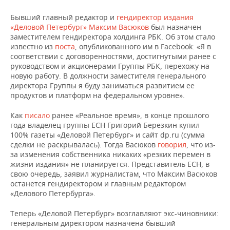
Бывший главный редактор и
гендиректор издания
«Деловой Петербург» Максим Васюков
был назначен
заместителем гендиректора холдинга РБК. Об этом стало
известно из
поста
, опубликованного им в Facebook: «Я в
соответствии с договоренностями, достигнутыми ранее с
руководством и акционерами Группы РБК, перехожу на
новую работу. В должности заместителя генерального
директора Группы я буду заниматься развитием ее
продуктов и платформ на федеральном уровне».
Как
писало
ранее «Реальное время», в конце прошлого
года владелец группы ЕСН Григорий Березкин купил
100% газеты «Деловой Петербург» и сайт dp.ru (сумма
сделки не раскрывалась). Тогда Васюков
говорил
, что из-
за изменения собственника никаких «резких перемен в
жизни издания» не планируется. Представитель ЕСН, в
свою очередь, заявил журналистам, что Максим Васюков
останется гендиректором и главным редактором
«Делового Петербурга».
Теперь «Деловой Петербург» возглавляют экс-чиновники:
генеральным директором назначена бывший