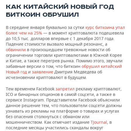
ВОДНЫЕ ВИДЫ СПОРТА
ОБРАЗОВАНИЕ
КАК КИТАЙСКИЙ НОВЫЙ ГОД
БИТКОИН ОБРУШИЛ
ХОККЕЙ С МЯЧОМ
ПРОИСШЕСТВИЯ
В середине января буквально за сутки
курс биткоина упал
более чем на 25%
— в момент криптовалюта подешевела
до 10,5 тыс. долларов впервые с 1 декабря 2017 года.
Падение стоимости вызвало мощный резонанс, а
обвинили
в произошедшем тревожные новости об
ограничении торговли криптовалютами в Южной Корее
и Китае, а также перегрев рынка. Помимо этого, звучали
забавные версии о том, что биткоин
обрушил китайский
Новый год
и
заявление
Дмитрия Медведева об
исчезновении криптовалют в будущем.
Тем временем Facebook
запретил
рекламу криптовалют,
ICO и бинарных опционов в самой соцсети, а также в
сервисе Instagram. Представители Facebook объяснили
данное решение тем, что пользователи соцсети должны
узнавать из рекламы на платформе о товарах и услугах
без опасения столкнуться с обманом или
мошенничеством. Как отмечает издание
TJournal
, в
последние месяцы участились скандалы вокруг