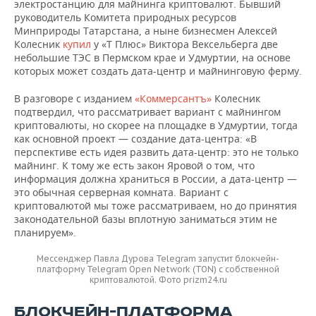
электростанцию для майнинга криптовалют. Бывший
руководитель Комитета природных ресурсов
Минприроды Татарстана, а ныне бизнесмен Алексей
Колесник
купил
у «Т Плюс» Виктора Вексельберга две
небольшие ТЭС в Пермском крае и Удмуртии, на основе
которых может создать дата-центр и майнинговую ферму.
В разговоре с изданием
«Коммерсантъ»
Колесник
подтвердил, что рассматривает вариант с майнингом
криптовалюты, но скорее на площадке в Удмуртии, тогда
как основной проект — создание дата-центра: «В
перспективе есть идея развить дата-центр: это не только
майнинг. К тому же есть закон Яровой о том, что
информация должна храниться в России, а дата-центр —
это обычная серверная комната. Вариант с
криптовалютой мы тоже рассматриваем, но до принятия
законодательной базы вплотную заниматься этим не
планируем».
Мессенджер Павла Дурова Telegram запустит блокчейн-
платформу Telegram Open Network (TON) с собственной
криптовалютой. Фото prizm24.ru
БЛОКЧЕЙН-ПЛАТФОРМА