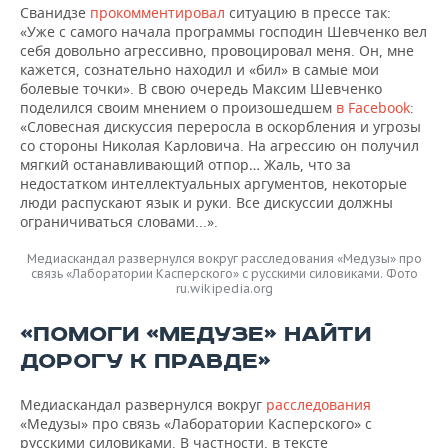
Сванидзе
прокомментировал
ситуацию в прессе так:
«Уже с самого начала программы господин Шевченко вел
себя довольно агрессивно, провоцировал меня. Он, мне
кажется, сознательно находил и «бил» в самые мои
болевые точки». В свою очередь Максим Шевченко
поделился своим мнением о произошедшем
в Facebook
:
«Словесная дискуссия переросла в оскорбления и угрозы
со стороны Николая Карловича. На агрессию он получил
мягкий останавливающий отпор… Жаль, что за
недостатком интеллектуальных аргументов, некоторые
люди распускают язык и руки. Все дискуссии должны
ограничиваться словами...».
Медиаскандал развернулся вокруг расследования «Медузы» про
связь «Лаборатории Касперского» с русскими силовиками. Фото
ru.wikipedia.org
«ПОМОГИ «МЕДУЗЕ» НАЙТИ
ДОРОГУ К ПРАВДЕ»
Медиаскандал развернулся вокруг
расследования
«Медузы» про связь «Лаборатории Касперского» с
русскими силовиками. В частности, в тексте