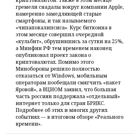
криптовалютой. Также в этом месяце
НЕФТЕХИМИЯ
гремели снадалы вокруг компании Apple,
РОЗНИЧНАЯ ТОРГОВЛЯ
НОВОСТИ ТЕХНОЛОГИЙ
МЕРОПРИЯТИЯ
намеренно замедляющей старые
НЕФТЬ
смартфоны, и так называемого
ТРАНСПОРТ
IT
НОВОСТИ МЕРОПРИЯТИЙ
СПОРТ
«чипапокалипсиса». Курс биткоина в
ОПК
этом месяце совершил очередной
УСЛУГИ
МЕДИА
ВЫЕЗДНАЯ РЕДАКЦИЯ
НОВОСТИ СПОРТА
ОБЩЕСТВО
«кульбит», обрушившись за сутки на 25%,
ЭНЕРГЕТИКА
а Минфин РФ тем временем наконец
ТЕЛЕКОММУНИКАЦИИ
БИЗНЕС-БРАНЧИ
ФУТБОЛ
НОВОСТИ ОБЩЕСТВА
опубликовал проект закона о
ФОТОГАЛЕРЕЯ
криптовалютах. Помимо этого
Минобороны решило полностью
ONLINE-КОНФЕРЕНЦИИ
ХОККЕЙ
ВЛАСТЬ
СЮЖЕТЫ
отказаться от Windows, мобильным
операторам пообещали смягчить «пакет
ОТКРЫТАЯ ЛЕКЦИЯ
БАСКЕТБОЛ
ИНФРАСТРУКТУРА
СПРАВОЧНИК
Яровой», а ВЦИОМ заявил, что большая
часть россиян поддержала «отдельный»
ВОЛЕЙБОЛ
ИСТОРИЯ
СПИСОК ПЕРСОН
ПОЛНАЯ ВЕРСИЯ
интернет только для стран БРИКС.
Подробнее об этих и многих других
КИБЕРСПОРТ
КУЛЬТУРА
СПИСОК КОМПАНИЙ
событиях — в итоговом обзоре «Реального
времени».
ФИГУРНОЕ КАТАНИЕ
МЕДИЦИНА