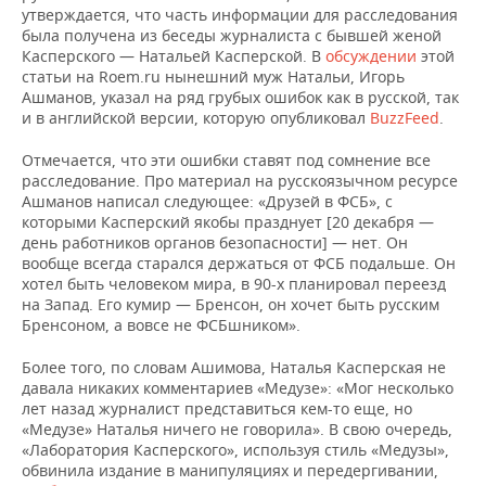
утверждается, что часть информации для расследования
была получена из беседы журналиста с бывшей женой
Касперского — Натальей Касперской. В
обсуждении
этой
статьи на Roem.ru нынешний муж Натальи, Игорь
Ашманов, указал на ряд грубых ошибок как в русской, так
и в английской версии, которую опубликовал
BuzzFeed
.
Отмечается, что эти ошибки ставят под сомнение все
расследование. Про материал на русскоязычном ресурсе
Ашманов написал следующее: «Друзей в ФСБ», с
которыми Касперский якобы празднует [20 декабря —
день работников органов безопасности] — нет. Он
вообще всегда старался держаться от ФСБ подальше. Он
хотел быть человеком мира, в 90-х планировал переезд
на Запад. Его кумир — Бренсон, он хочет быть русским
Бренсоном, а вовсе не ФСБшником».
Более того, по словам Ашимова, Наталья Касперская не
давала никаких комментариев «Медузе»: «Мог несколько
лет назад журналист представиться кем-то еще, но
«Медузе» Наталья ничего не говорила». В свою очередь,
«Лаборатория Касперского», используя стиль «Медузы»,
обвинила издание в манипуляциях и передергивании,