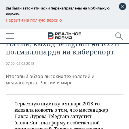
Вы были автоматически перенаправлены на мобильную
версию.
Перейти на полную версию
РЕГИОНЫ
ТЕХНОЛОГИИ
IT-январь: закон для «крипты» в
БАШКОРТОСТАН
НОВОСТИ
России, выход Telegram на ICO и
ТАТАРСТАН
АНАЛИТИКА
полмиллиарда на киберспорт
УДМУРТИЯ
НОВОСТИ АНАЛИТИКИ
ЭКОНОМИКА
07:00, 02.02.2018
ДЕКЛАРАЦИИ О ДОХОДАХ
НОВОСТИ ЭКОНОМИКИ
ПРОМЫШЛЕННОСТЬ
Итоговый обзор высоких технологий и
медиасферы в России и мире
КОРОЛИ ГОСЗАКАЗА ПФО
ФИНАНСЫ
НОВОСТИ
НЕДВИЖИМОСТЬ
ПРОМЫШЛЕННОСТИ
ВУЗЫ ТАТАРСТАНА
БАНКИ
НОВОСТИ НЕДВИЖИМОСТИ
АВТО
Серьезную шумиху в январе 2018-го
АГРОПРОМ
вызвала новость о том, что мессенджер
КОМУ ПРИНАДЛЕЖАТ
БЮДЖЕТ
НОВОСТИ АВТО
БИЗНЕС
Павла Дурова Telegram запустит
ТОРГОВЫЕ ЦЕНТРЫ
МАШИНОСТРОЕНИЕ
ТАТАРСТАНА
блокчейн-платформу с собственной
ИНВЕСТИЦИИ
НОВОСТИ БИЗНЕСА
ТЕХНОЛОГИИ