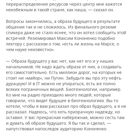
перераспределение ресурсов через центр мне кажется
неизбежным в такой стране, как наша, — сказал он.
Вопросы закончились, а образа будущего в результате
общения так и не сложилось. Из финального резюме
спикера даже не стало яснее, что он хотел сообщить этой
встречей. Резюмировал Максим Кононенко подобно
лектору с рассказом о том, «есть ли жизнь на Марсе, о
чем науке неизвестно».
— Образа будущего у вас нет, как нет его и у наших
начальников. Не надо ждать образа от них, а создавать
его самостоятельно. Есть миллион дорог, на которых не
стоит ни «майор», ни Путин. Забудьте вы про эту нефть
дурацкую! И в IT можно не упираться, есть же полно
всяких пограничных вещей. Биотехнологии, например.
Ко мне на радио приходило много людей, которые
говорили, что видят будущее в биотехнологиях. Вы-то
хотели, чтобы я вам рассказал про образ будущего, а я не
рассказал. Надеюсь, что хоть призрачную надежду, но
оставил. У вас прекрасная набережная, можно сесть там
и думать об образе будущего. Я бы так и сделал, —
напутствовал напоследок аудиторию Кононенко.