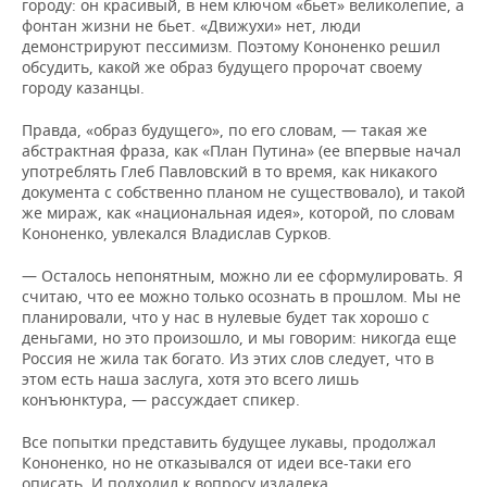
ВОДНЫЕ ВИДЫ СПОРТА
ОБРАЗОВАНИЕ
городу: он красивый, в нем ключом «бьет» великолепие, а
фонтан жизни не бьет. «Движухи» нет, люди
демонстрируют пессимизм. Поэтому Кононенко решил
ХОККЕЙ С МЯЧОМ
ПРОИСШЕСТВИЯ
обсудить, какой же образ будущего пророчат своему
городу казанцы.
Правда, «образ будущего», по его словам, — такая же
абстрактная фраза, как «План Путина» (ее впервые начал
употреблять Глеб Павловский в то время, как никакого
документа с собственно планом не существовало), и такой
же мираж, как «национальная идея», которой, по словам
Кононенко, увлекался Владислав Сурков.
— Осталось непонятным, можно ли ее сформулировать. Я
считаю, что ее можно только осознать в прошлом. Мы не
планировали, что у нас в нулевые будет так хорошо с
деньгами, но это произошло, и мы говорим: никогда еще
Россия не жила так богато. Из этих слов следует, что в
этом есть наша заслуга, хотя это всего лишь
конъюнктура, — рассуждает спикер.
Все попытки представить будущее лукавы, продолжал
Кононенко, но не отказывался от идеи все-таки его
описать. И подходил к вопросу издалека.