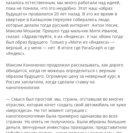
казалось естественным, мы много работали над идеей,
пока не поняли, что это неудобно. Этот наш «образ
будущего» провалился 20 лет назад. В это же время в
квартире в Калашном переулке собирались люди,
которые делали тогда русский интернет: Антон Носик,
Максим Мошков. Пришел туда мальчик Митя Иванов,
сказал: «Здравствуйте, я из «Яндекса». У нас обоих тогда
был образ будущего. Только у «Мити из «Яндекса» —
верный, а у меня — нет. В итоге где ParaGraph и где
«Яндекс».
Максим Кононенко продолжил рассказывать, как дорого
обходится, когда не можешь определиться с верным
образом будущего. Огромную цену за неверный курс в
России заплатили, когда сделали ставку на
нанотехнологии.
— Смысл был простой: мы, страна, отставшая во многих
отраслях, которая хочет создать свой автомобиль не хуже
«мерседеса». На тот момент ситуация с
нанотехнологиями была примерно одинакова во всех
странах. Но опять не получилось. Были вбуханы большие
деньги, венчурные инвесторы приходили, представители
Чубайса отчитывались, какие получены результаты. Но