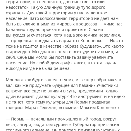
территории, но непонятно, достоинство это или
недостаток. Такую длинную границу тупо дорого
охранять. Для такой территории у нас маленькое
население. Зато колоссальная территория не дает нам
быть выключенными из мировых процессов — мимо нас
банально трудно проехать и пролететь. С нами
вынуждены считаться, хотя наша экономика невеликая,
— продолжал предлагать варианты Кононенко. — Но это
тоже не годится в качестве «образа будущего». Это как-то
старомодно. Мы должны чем-то всех удивить: и мир, и
себя. Себе мы могли бы поставить задачу увеличить
население. Но любой демограф скажет, что эта задача
никогда нигде не была решена.
Монолог как будто зашел в тупик, и эксперт обратился в
зал: как же придумать будущее для Казани? Участники
встречи все еще не вникли в суть, предложили только
один вариант: диалог культур? Это инструмент, и на идею
не тянет, хотя тему культуры для Перми продвигал
галерист Марат Гельман, вспомнил Максим Кононенко.
— Пермь — печальный промышленный город, вокруг
леса, лагеря, люди там суровые. Губернатор пригласил
столичного Гельмана. Он приехал, призвал культурных