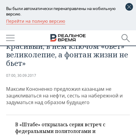
Вы были автоматически перенаправлены на мобильную
версию.
Перейти на полную версию
РЕГИОНЫ
ТЕХНОЛОГИИ
Mr. Parker: «Казань — город
БАШКОРТОСТАН
НОВОСТИ
красивый, в нем ключом «бьет»
ТАТАРСТАН
АНАЛИТИКА
великолепие, а фонтан жизни не
бьет»
УДМУРТИЯ
НОВОСТИ АНАЛИТИКИ
ЭКОНОМИКА
07:00, 30.09.2017
ДЕКЛАРАЦИИ О ДОХОДАХ
НОВОСТИ ЭКОНОМИКИ
ПРОМЫШЛЕННОСТЬ
Максим Кононенко предложил казанцам не
КОРОЛИ ГОСЗАКАЗА ПФО
ФИНАНСЫ
НОВОСТИ
НЕДВИЖИМОСТЬ
зацикливаться на нефти, сесть на набережной и
ПРОМЫШЛЕННОСТИ
задуматься над образом будущего
ВУЗЫ ТАТАРСТАНА
БАНКИ
НОВОСТИ НЕДВИЖИМОСТИ
АВТО
АГРОПРОМ
КОМУ ПРИНАДЛЕЖАТ
БЮДЖЕТ
НОВОСТИ АВТО
БИЗНЕС
ТОРГОВЫЕ ЦЕНТРЫ
МАШИНОСТРОЕНИЕ
В «Штабе» открылась серия встреч с
ТАТАРСТАНА
федеральными политологами и
ИНВЕСТИЦИИ
НОВОСТИ БИЗНЕСА
ТЕХНОЛОГИИ