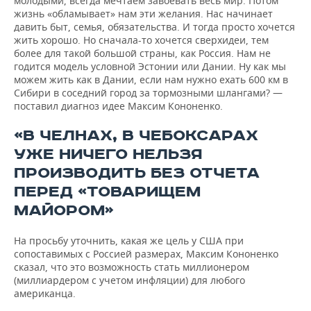
молодыми, всегда мечтаем завоевать весь мир. Потом
жизнь «обламывает» нам эти желания. Нас начинает
давить быт, семья, обязательства. И тогда просто хочется
жить хорошо. Но сначала-то хочется сверхидеи, тем
более для такой большой страны, как Россия. Нам не
годится модель условной Эстонии или Дании. Ну как мы
можем жить как в Дании, если нам нужно ехать 600 км в
Сибири в соседний город за тормозными шлангами? —
поставил диагноз идее Максим Кононенко.
«В ЧЕЛНАХ, В ЧЕБОКСАРАХ
УЖЕ НИЧЕГО НЕЛЬЗЯ
ПРОИЗВОДИТЬ БЕЗ ОТЧЕТА
ПЕРЕД «ТОВАРИЩЕМ
МАЙОРОМ»
На просьбу уточнить, какая же цель у США при
сопоставимых с Россией размерах, Максим Кононенко
сказал, что это возможность стать миллионером
(миллиардером с учетом инфляции) для любого
американца.