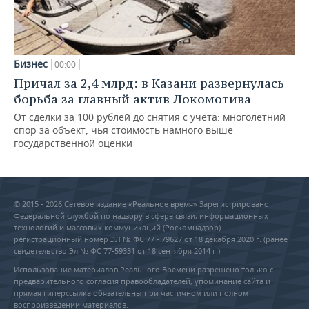
Бизнес
00:00
Причал за 2,4 млрд: в Казани развернулась
борьба за главный актив Локомотива
От сделки за 100 рублей до снятия с учета: многолетний
спор за объект, чья стоимость намного выше
государственной оценки
© 2015 - 2026 Сетевое издание «Реальное время» Зарегистрировано
Федеральной службой по надзору в сфере связи, информационных
технологий и массовых коммуникаций (Роскомнадзор) –
регистрационный номер ЭЛ № ФС 77 - 79627 от 18 декабря 2020 г. (ранее
свидетельство Эл № ФС 77-59331 от 18 сентября 2014 г.)
Использование материалов Реального Времени разрешено только с
предварительного согласия правообладателей, упоминание сайта и
прямая гиперссылка обязательны при частичном или полном
воспроизведении материалов.