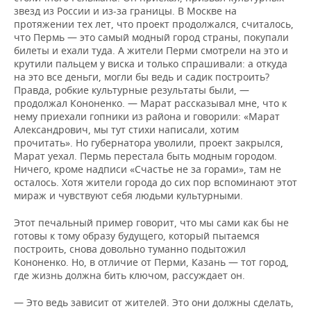
звезд из России и из-за границы. В Москве на
протяжении тех лет, что проект продолжался, считалось,
что Пермь — это самый модный город страны, покупали
билеты и ехали туда. А жители Перми смотрели на это и
крутили пальцем у виска и только спрашивали: а откуда
на это все деньги, могли бы ведь и садик построить?
Правда, робкие культурные результаты были, —
продолжал Кононенко. — Марат рассказывал мне, что к
нему приехали гопники из района и говорили: «Марат
Александрович, мы тут стихи написали, хотим
прочитать». Но губернатора уволили, проект закрылся,
Марат уехал. Пермь перестала быть модным городом.
Ничего, кроме надписи «Счастье не за горами», там не
осталось. Хотя жители города до сих пор вспоминают этот
мираж и чувствуют себя людьми культурными.
Этот печальный пример говорит, что мы сами как бы не
готовы к тому образу будущего, который пытаемся
построить, снова довольно туманно подытожил
Кононенко. Но, в отличие от Перми, Казань — тот город,
где жизнь должна бить ключом, рассуждает он.
— Это ведь зависит от жителей. Это они должны сделать,