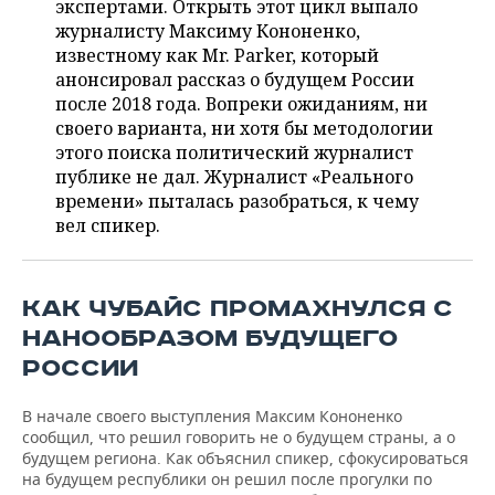
экспертами. Открыть этот цикл выпало
НЕФТЕХИМИЯ
журналисту Максиму Кононенко,
РОЗНИЧНАЯ ТОРГОВЛЯ
НОВОСТИ ТЕХНОЛОГИЙ
МЕРОПРИЯТИЯ
известному как Mr. Parker, который
НЕФТЬ
анонсировал рассказ о будущем России
ТРАНСПОРТ
IT
НОВОСТИ МЕРОПРИЯТИЙ
СПОРТ
после 2018 года. Вопреки ожиданиям, ни
ОПК
своего варианта, ни хотя бы методологии
УСЛУГИ
МЕДИА
ВЫЕЗДНАЯ РЕДАКЦИЯ
НОВОСТИ СПОРТА
ОБЩЕСТВО
этого поиска политический журналист
ЭНЕРГЕТИКА
публике не дал. Журналист «Реального
ТЕЛЕКОММУНИКАЦИИ
БИЗНЕС-БРАНЧИ
ФУТБОЛ
НОВОСТИ ОБЩЕСТВА
ФОТОГАЛЕРЕЯ
времени» пыталась разобраться, к чему
вел спикер.
ONLINE-КОНФЕРЕНЦИИ
ХОККЕЙ
ВЛАСТЬ
СЮЖЕТЫ
ОТКРЫТАЯ ЛЕКЦИЯ
БАСКЕТБОЛ
ИНФРАСТРУКТУРА
СПРАВОЧНИК
КАК ЧУБАЙС ПРОМАХНУЛСЯ С
НАНООБРАЗОМ БУДУЩЕГО
ВОЛЕЙБОЛ
ИСТОРИЯ
СПИСОК ПЕРСОН
ПОЛНАЯ ВЕРСИЯ
РОССИИ
КИБЕРСПОРТ
КУЛЬТУРА
СПИСОК КОМПАНИЙ
В начале своего выступления Максим Кононенко
сообщил, что решил говорить не о будущем страны, а о
ФИГУРНОЕ КАТАНИЕ
МЕДИЦИНА
будущем региона. Как объяснил спикер, сфокусироваться
на будущем республики он решил после прогулки по