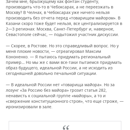
Зачем мне, брызжущему как фонтан студенту,
производить что-то в Чебоксарах, а не переезжать в
Москву? В Челнах, в Чебоксарах уже ничего нельзя
производить без отчета перед «товарищем майором». В
Казани скоро тоже будет нельзя, все централизируется в
2—3 регионах: Москва, Санкт-Петербург и, наверное,
Севастополе сейчас, — подытожил участник дискуссии.
— Скорее, в Ростове. Но это справедливый вопрос. Но у
меня плохие новости, — отреагировал Максим
Кононенко. — Я пытаюсь придумать региональный
пример… Но мы же с вами все-таки пытаемся придумать
образ будущего, идеальной России, а не исходить из
сегодняшней довольно печальной ситуации.
— В идеальной России нет «товарища майора». Но за
лозунг «За Россию без майора» грозит статья 282,
ненависть к социальной группе «майоры», а то и
«свержение конституционного строя», что еще строже, —
иронизировали в зале.