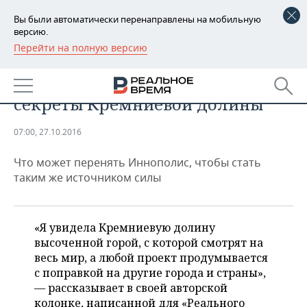
Вы были автоматически перенаправлены на мобильную
версию.
Перейти на полную версию
РЕГИОНЫ
ТЕХНОЛОГИИ
Нетворкинг как он есть и другие
БАШКОРТОСТАН
НОВОСТИ
секреты Кремниевой долины
ТАТАРСТАН
АНАЛИТИКА
07:00, 27.10.2016
УДМУРТИЯ
НОВОСТИ АНАЛИТИКИ
ЭКОНОМИКА
Что может перенять Иннополис, чтобы стать
ДЕКЛАРАЦИИ О ДОХОДАХ
НОВОСТИ ЭКОНОМИКИ
ПРОМЫШЛЕННОСТЬ
таким же источником силы
КОРОЛИ ГОСЗАКАЗА ПФО
ФИНАНСЫ
НОВОСТИ
НЕДВИЖИМОСТЬ
ПРОМЫШЛЕННОСТИ
«Я увидела Кремниевую долину
ВУЗЫ ТАТАРСТАНА
БАНКИ
НОВОСТИ НЕДВИЖИМОСТИ
АВТО
высоченной горой, с которой смотрят на
АГРОПРОМ
весь мир, а любой проект продумывается
КОМУ ПРИНАДЛЕЖАТ
БЮДЖЕТ
НОВОСТИ АВТО
БИЗНЕС
с поправкой на другие города и страны»,
ТОРГОВЫЕ ЦЕНТРЫ
МАШИНОСТРОЕНИЕ
— рассказывает в своей авторской
ТАТАРСТАНА
ИНВЕСТИЦИИ
НОВОСТИ БИЗНЕСА
ТЕХНОЛОГИИ
колонке, написанной для «Реального