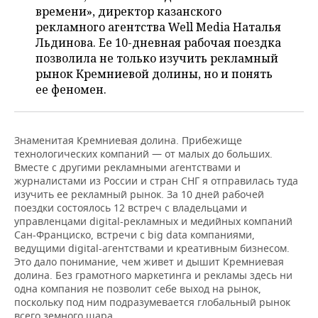
НЕФТЕХИМИЯ
времени», директор казанского
РОЗНИЧНАЯ ТОРГОВЛЯ
НОВОСТИ ТЕХНОЛОГИЙ
рекламного агентства Well Media Наталья
МЕРОПРИЯТИЯ
НЕФТЬ
Льдинова. Ее 10-дневная рабочая поездка
позволила не только изучить рекламный
ТРАНСПОРТ
IT
НОВОСТИ МЕРОПРИЯТИЙ
СПОРТ
ОПК
рынок Кремниевой долины, но и понять
ее феномен.
УСЛУГИ
МЕДИА
ВЫЕЗДНАЯ РЕДАКЦИЯ
НОВОСТИ СПОРТА
ОБЩЕСТВО
ЭНЕРГЕТИКА
ТЕЛЕКОММУНИКАЦИИ
БИЗНЕС-БРАНЧИ
ФУТБОЛ
НОВОСТИ ОБЩЕСТВА
ФОТОГАЛЕРЕЯ
Знаменитая Кремниевая долина. Прибежище
технологических компаний — от малых до больших.
ONLINE-КОНФЕРЕНЦИИ
ХОККЕЙ
ВЛАСТЬ
СЮЖЕТЫ
Вместе с другими рекламными агентствами и
журналистами из России и стран СНГ я отправилась туда
ОТКРЫТАЯ ЛЕКЦИЯ
БАСКЕТБОЛ
ИНФРАСТРУКТУРА
СПРАВОЧНИК
изучить ее рекламный рынок. За 10 дней рабочей
поездки состоялось 12 встреч с владельцами и
управленцами digital-рекламных и медийных компаний
ВОЛЕЙБОЛ
ИСТОРИЯ
СПИСОК ПЕРСОН
ПОЛНАЯ ВЕРСИЯ
Сан-Франциско, встречи с big data компаниями,
ведущими digital-агентствами и креативным бизнесом.
КИБЕРСПОРТ
КУЛЬТУРА
СПИСОК КОМПАНИЙ
Это дало понимание, чем живет и дышит Кремниевая
долина. Без грамотного маркетинга и рекламы здесь ни
ФИГУРНОЕ КАТАНИЕ
МЕДИЦИНА
одна компания не позволит себе выход на рынок,
поскольку под ним подразумевается глобальный рынок
всего земного шара.