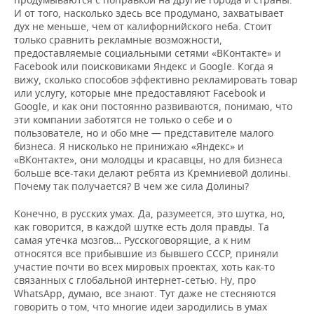
И от того, насколько здесь все продумано, захватывает
дух не меньше, чем от калифорнийского неба. Стоит
только сравнить рекламные возможности,
предоставляемые социальными сетями «ВКонтакте» и
Facebook или поисковиками Яндекс и Google. Когда я
вижу, сколько способов эффективно рекламировать товар
или услугу, которые мне предоставляют Facebook и
Google, и как они постоянно развиваются, понимаю, что
эти компании заботятся не только о себе и о
пользователе, но и обо мне — представителе малого
бизнеса. Я нисколько не принижаю «Яндекс» и
«ВКонтакте», они молодцы и красавцы, но для бизнеса
больше все-таки делают ребята из Кремниевой долины.
Почему так получается? В чем же сила Долины?
Конечно, в русских умах. Да, разумеется, это шутка, но,
как говорится, в каждой шутке есть доля правды. Та
самая утечка мозгов… Русскоговорящие, а к ним
относятся все прибывшие из бывшего СССР, приняли
участие почти во всех мировых проектах, хоть как-то
связанных с глобальной интернет-сетью. Ну, про
WhatsApp, думаю, все знают. Тут даже не стесняются
говорить о том, что многие идеи зародились в умах