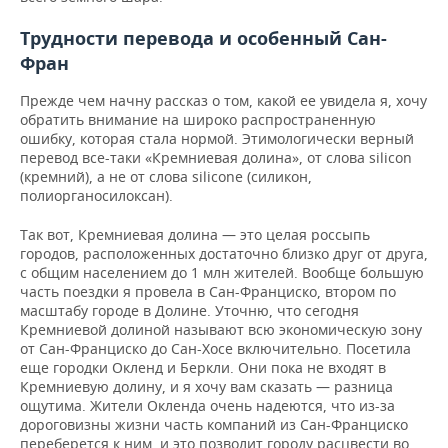
ВОДНЫЕ ВИДЫ СПОРТА
ОБРАЗОВАНИЕ
Трудности перевода и особенный Сан-
ХОККЕЙ С МЯЧОМ
ПРОИСШЕСТВИЯ
Фран
Прежде чем начну рассказ о том, какой ее увидела я, хочу
обратить внимание на широко распространенную
ошибку, которая стала нормой. Этимологически верный
перевод все-таки «Кремниевая долина», от слова silicon
(кремний), а не от слова siliconе (силикон,
полиорганосилоксан).
Так вот, Кремниевая долина — это целая россыпь
городов, расположенных достаточно близко друг от друга,
с общим населением до 1 млн жителей. Вообще большую
часть поездки я провела в Сан-Франциско, втором по
масштабу городе в Долине. Уточню, что сегодня
Кремниевой долиной называют всю экономическую зону
от Сан-Франциско до Сан-Хосе включительно. Посетила
еще городки Окленд и Беркли. Они пока не входят в
Кремниевую долину, и я хочу вам сказать — разница
ощутима. Жители Окленда очень надеются, что из-за
дороговизны жизни часть компаний из Сан-Франциско
переберется к ним, и это позволит городу расцвести во