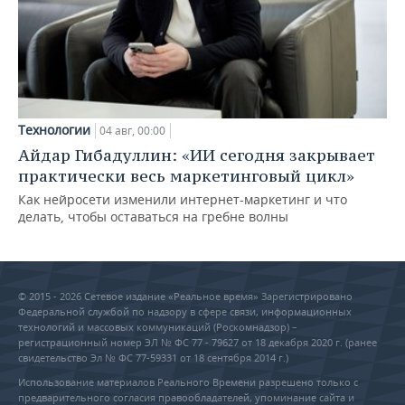
Технологии
04 авг, 00:00
Айдар Гибадуллин: «ИИ сегодня закрывает
практически весь маркетинговый цикл»
Как нейросети изменили интернет-маркетинг и что
делать, чтобы оставаться на гребне волны
© 2015 - 2026 Сетевое издание «Реальное время» Зарегистрировано
Федеральной службой по надзору в сфере связи, информационных
технологий и массовых коммуникаций (Роскомнадзор) –
регистрационный номер ЭЛ № ФС 77 - 79627 от 18 декабря 2020 г. (ранее
свидетельство Эл № ФС 77-59331 от 18 сентября 2014 г.)
Использование материалов Реального Времени разрешено только с
предварительного согласия правообладателей, упоминание сайта и