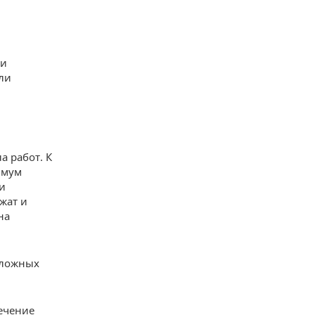
 и
ли
а работ. К
имум
 и
жат и
на
 сложных
Сечение