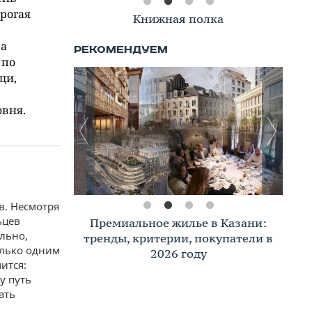
орогая
Книжная полка
ва
 по
щи,
овня.
в. Несмотря
ьцев
Премиальное жилье в Казани:
льно,
тренды, критерии, покупатели в
олько одним
2026 году
ится:
у путь
ать