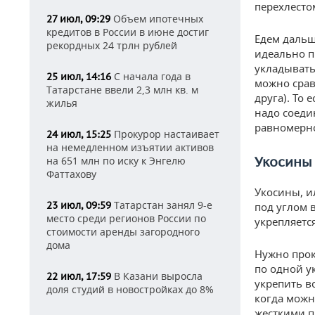
перехлесто
Объем ипотечных
27 июл, 09:29
кредитов в России в июне достиг
Едем дальш
рекордных 24 трлн рублей
идеально п
укладывать
С начала года в
25 июл, 14:16
можно срав
Татарстане ввели 2,3 млн кв. м
друга). То 
жилья
надо соеди
равномерн
Прокурор настаивает
24 июл, 15:25
на немедленном изъятии активов
Укосины
на 651 млн по иску к Энгелю
Фаттахову
Укосины, и
Татарстан занял 9-е
23 июл, 09:59
под углом в
место среди регионов России по
укрепляетс
стоимости аренды загородного
дома
Нужно прок
по одной у
В Казани выросла
22 июл, 17:59
укрепить в
доля студий в новостройках до 8%
когда можн
жесткими п