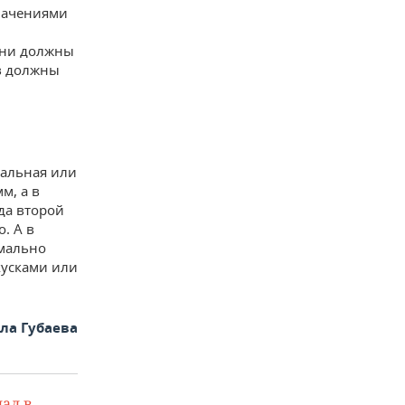
начениями
они должны
ов должны
ральная или
м, а в
да второй
. А в
имально
кусками или
а Губаева
ал в