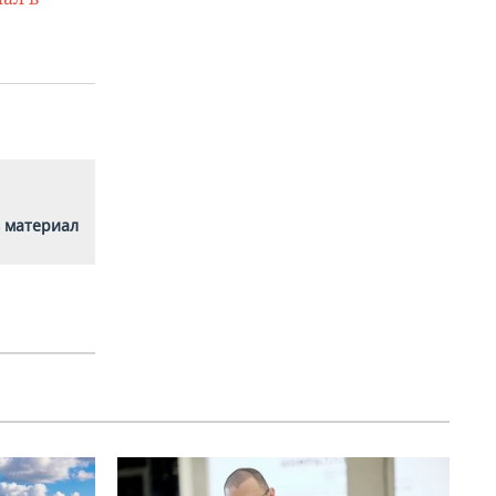
 материал