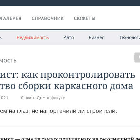
ГАЛЕРЕЯ
СПРАВОЧНИК
СЮЖЕТЫ
ь
Недвижимость
Авто
Бизнес
Технолог
МОСТЬ
ист: как проконтролировать
тво сборки каркасного дома
.2021
Сюжет:
Дом в фокусе
ем на глаз, не напортачили ли строители.
ники — одна из самых популярных на сегодняшний д