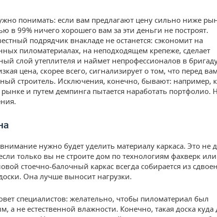
ужно понимать: если вам предлагают цену сильно ниже рынк
ью в 99% ничего хорошего вам за эти деньги не построят.
естный подрядчик внакладе не останется: сэкономит на
нных пиломатериалах, на неподходящем крепеже, сделает
ный слой утеплителя и наймет непрофессионалов в бригаду
кая цена, скорее всего, сигнализирует о том, что перед ва
тный строитель. Исключения, конечно, бывают: например, 
 рынке и путем демпинга пытается наработать портфолио. Н
ния.
на
внимание нужно будет уделить материалу каркаса. Это не 
(если только вы не строите дом по технологиям фахверк ил
ловой стоечно-балочный каркас всегда собирается из сдвое
доски. Она лучше выносит нагрузки.
овет специалистов: желательно, чтобы пиломатериал был
, а не естественной влажности. Конечно, такая доска куда 