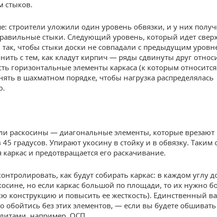
м стыков.
е: строители уложили один уровень обвязки, и у них полу
равильные стыки. Следующий уровень, который идет сверх
 так, чтобы стыки доски не совпадали с предыдущим уровне
нить с тем, как кладут кирпич — ряды сдвинуты друг относ
есть горизонтальные элементы каркаса (к которым относится
нять в шахматном порядке, чтобы нагрузка распределялась
о.
ли раскосины — диагональные элементы, которые врезают 
 45 градусов. Упирают укосину в стойку и в обвязку. Таким
я каркас и предотвращается его раскачивание.
онтролировать, как будут собирать каркас: в каждом углу 
косине, но если каркас большой по площади, то их нужно б
сю конструкцию и повысить ее жесткость). Единственный ва
о обойтись без этих элементов, — если вы будете обшивать
литами, например, ОСП.