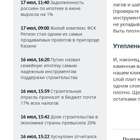
Задолженность
17 июл, 11:40
лагов и ша
россиян по ипотеке в июне
(проверьте
выросла на 1%
инструмент
не укладыв
Жилой комплекс ФСК
17 июл, 09:00
быть плотн
Регион стал одним из самых
продаваемых проектов в пригороде
Утеплен
Казани
И, наконец
Путин назвал
16 июл, 16:20
семейную ипотеку самым
каменная в
надежным инструментом
нашем клим
поддержки строительства
слой плит 
одном слое
Строительная
16 июл, 15:59
плотно. Ще
отрасль приносит в бюджет почти
остатками 
17% всех налогов
Доля строительства в
16 июл, 15:42
экономике страны превысила 20%
Хуснуллин отчитался
16 июл, 15:22
Подпи