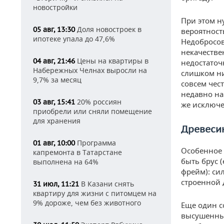
новостройки
При этом н
Доля новостроек в
05 авг, 13:30
вероятност
ипотеке упала до 47,6%
Недобросов
некачестве
Цены на квартиры в
04 авг, 21:46
недостаточ
Набережных Челнах выросли на
слишком низ
9,7% за месяц
совсем чес
недавно на
20% россиян
03 авг, 15:41
же исключе
приобрели или сняли помещение
для хранения
Древеси
Программа
01 авг, 10:00
Особенное 
капремонта в Татарстане
быть брус 
выполнена на 64%
фрейм): си
строенной 
В Казани снять
31 июл, 11:21
квартиру для жизни с питомцем на
9% дороже, чем без животного
Еще один с
высушенным