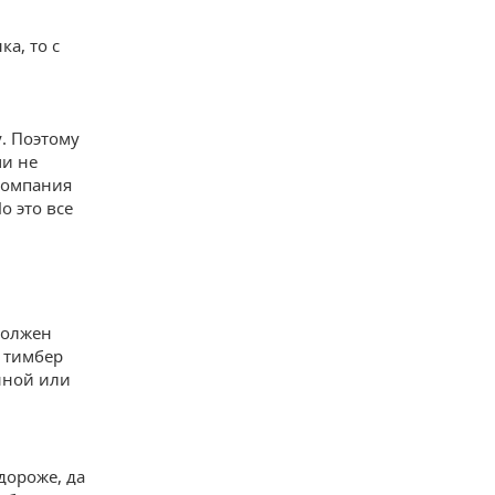
а, то с
. Поэтому
ми не
компания
о это все
должен
и тимбер
нной или
дороже, да