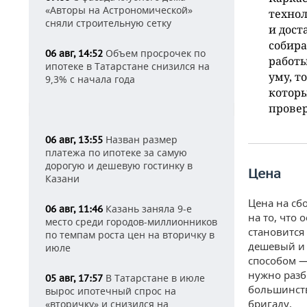
«Авторы на Астрономической»
технол
сняли строительную сетку
и дост
собира
Объем просрочек по
06 авг, 14:52
работы
ипотеке в Татарстане снизился на
уму, т
9,3% с начала года
которы
провер
Назван размер
06 авг, 13:55
платежа по ипотеке за самую
дорогую и дешевую гостинку в
Цена
Казани
Цена на сб
Казань заняла 9-е
06 авг, 11:46
на то, что
место среди городов-миллионников
становится
по темпам роста цен на вторичку в
дешевый и 
июле
способом —
нужно разб
В Татарстане в июле
05 авг, 17:57
большинств
вырос ипотечный спрос на
бригаду.
«вторичку» и снизился на