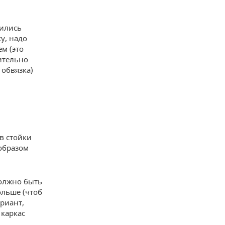
чились
у, надо
м (это
ительно
 обвязка)
в стойки
 образом
должно быть
ольше (чтоб
риант,
 каркас