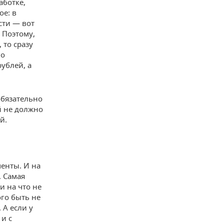
аботке,
ое: в
сти — вот
 Поэтому,
 то сразу
го
ублей, а
обязательно
й не должно
й.
менты. И на
. Самая
и на что не
го быть не
 А если у
 и с