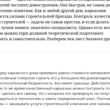
огий частного домостроения. Она быстрая, не самая д
аточно понятная. Как и любой другой дом, каркасник
ется силами строительной бригады. Контроль качест
 строителей — задача не самая простая, и если делать
о лучше нанять опытного специалиста. Однако есть ве
е можно (при должной теоретической подготовке)
ить и самостоятельно. Разберем чек-лист базового ур
орку каркасного дома примерно равна стоимости материало
 основным стимулом строить его у большинства домовладел
 относительная бюджетность, все имеет границы. Действите
в то же время качественный каркасник можно построить т
 сделать все самому. Но с кондачка это провернуть не получ
ираться в технологиях и иметь определенный опыт. Поэтом
а — заказывать услуги строительной компании или наним