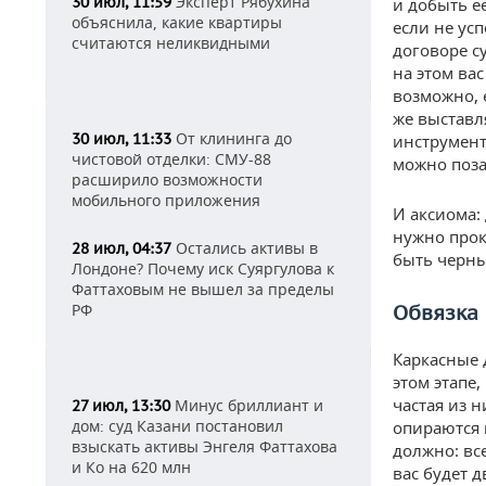
Эксперт Рябухина
30 июл, 11:59
и добыть е
объяснила, какие квартиры
если не усп
считаются неликвидными
договоре с
на этом ва
возможно, е
же выставл
От клининга до
30 июл, 11:33
инструмент
чистовой отделки: СМУ-88
можно поза
расширило возможности
мобильного приложения
И аксиома:
нужно прок
Остались активы в
28 июл, 04:37
быть черны
Лондоне? Почему иск Суяргулова к
Фаттаховым не вышел за пределы
РФ
Обвязка
Каркасные 
этом этапе
частая из 
Минус бриллиант и
27 июл, 13:30
дом: суд Казани постановил
опираются 
взыскать активы Энгеля Фаттахова
должно: вс
и Ко на 620 млн
вас будет 