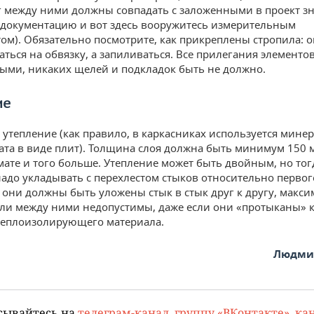
г между ними должны совпадать с заложенными в проект з
 документацию и вот здесь вооружитесь измерительным
ом). Обязательно посмотрите, как прикреплены стропила: 
аться на обвязку, а запиливаться. Все прилегания элемент
ыми, никаких щелей и подкладок быть не должно.
ие
, утепление (как правило, в каркасниках используется мине
ата в виде плит). Толщина слоя должна быть минимум 150 м
ате и того больше. Утепление может быть двойным, но тог
надо укладывать с перехлестом стыков относительно первого
 они должны быть уложены стык в стык друг к другу, макс
ли между ними недопустимы, даже если они «протыканы» 
теплоизолирующего материала.
Людмил
сывайтесь на
телеграм-канал
,
группу «ВКонтакте»
,
кан