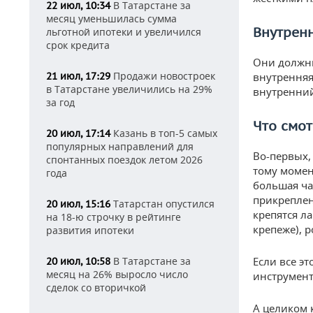
В Татарстане за
22 июл, 10:34
месяц уменьшилась сумма
Внутрен
льготной ипотеки и увеличился
срок кредита
Они должны
Продажи новостроек
21 июл, 17:29
внутренняя
в Татарстане увеличились на 29%
внутренний
за год
Что смот
Казань в топ-5 самых
20 июл, 17:14
популярных направлений для
Во-первых, 
спонтанных поездок летом 2026
тому момен
года
большая ча
прикреплен
Татарстан опустился
20 июл, 15:16
крепятся л
на 18-ю строчку в рейтинге
крепеже), 
развития ипотеки
В Татарстане за
Если все э
20 июл, 10:58
месяц на 26% выросло число
инструмент
сделок со вторичкой
А целиком 