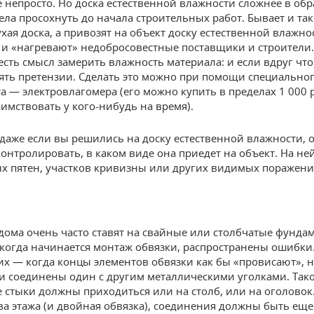
е непросто. Но доска естественной влажности сложнее в обр
ела просохнуть до начала строительных работ. Бывает и так
ухая доска, а привозят на объект доску естественной влажно
с и «нагревают» недобросовестные поставщики и строители.
сть смысл замерить влажность материала: и если вдруг что,
ять претензии. Сделать это можно при помощи специально
а — электровлагомера (его можно купить в пределах 1 000 р
имствовать у кого-нибудь на время).
 даже если вы решились на доску естественной влажности, 
онтролировать, в каком виде она приедет на объект. На не
х пятен, участков кривизны или других видимых поражени
дома очень часто ставят на свайные или столбчатые фунда
, когда начинается монтаж обвязки, распространены ошибки
них — когда концы элементов обвязки как бы «провисают», н
и соединены один с другим металлическими уголками. Тако
е стыки должны приходиться или на столб, или на оголовок.
два этажа (и двойная обвязка), соединения должны быть еще