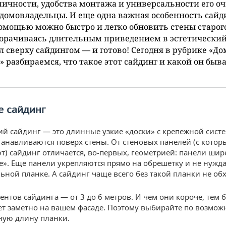
ичности, удобства монтажа и универсальности его о
домовладельцы. И еще одна важная особенность сайд
помощью можно быстро и легко обновить стены старого
орачиваясь длительным приведением в эстетический
 сверху сайдингом — и готово! Сегодня в рубрике «До
» разбираемся, что такое этот сайдинг и какой он быва
е сайдинг
ий сайдинг — это длинные узкие «доски» с крепежной сист
танавливаются поверх стены. От стеновых панелей (с котор
ют) сайдинг отличается, во-первых, геометрией: панели шир
е». Еще панели укрепляются прямо на обрешетку и не нужд
ьной планке. А сайдинг чаще всего без такой планки не обх
ентов сайдинга — от 3 до 6 метров. И чем они короче, тем
ет заметно на вашем фасаде. Поэтому выбирайте по возмож
ную длину планки.