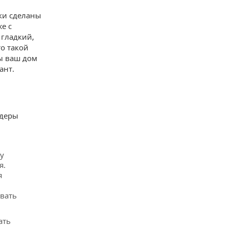
ки сделаны
е с
 гладкий,
то такой
бы ваш дом
ант.
идеры
у
я.
я
овать
ать