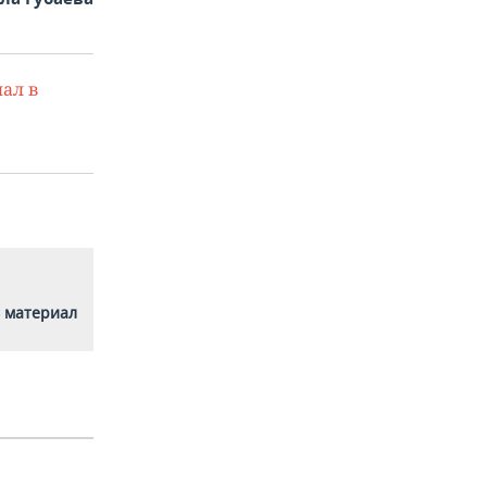
ал в
 материал