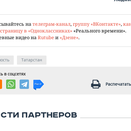
сывайтесь на
телеграм-канал
,
группу «ВКонтакте»
,
кан
страницу в «Одноклассниках»
«Реального времени».
евные видео на
Rutube
и
«Дзене»
.
ость
Татарстан
ь в соцсетях
Распечатать
СТИ ПАРТНЕРОВ