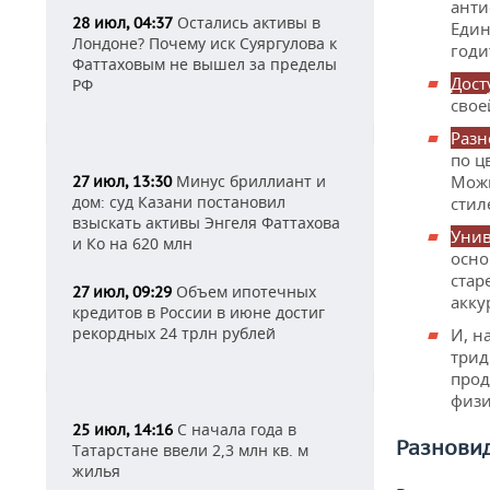
анти
Остались активы в
28 июл, 04:37
Един
Лондоне? Почему иск Суяргулова к
годи
Фаттаховым не вышел за пределы
Дост
РФ
свое
Разн
по ц
Минус бриллиант и
Можн
27 июл, 13:30
дом: суд Казани постановил
стил
взыскать активы Энгеля Фаттахова
Унив
и Ко на 620 млн
осно
стар
Объем ипотечных
27 июл, 09:29
акку
кредитов в России в июне достиг
рекордных 24 трлн рублей
И, н
трид
прод
физи
С начала года в
25 июл, 14:16
Разнови
Татарстане ввели 2,3 млн кв. м
жилья