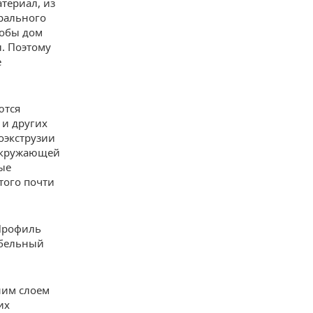
териал, из
урального
тобы дом
л. Поэтому
е
ются
и других
оэкструзии
 окружающей
ые
того почти
Профиль
абельный
ним слоем
их