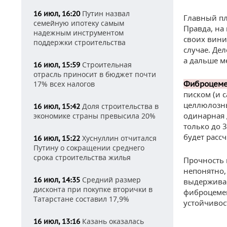
Путин назвал
16 июл, 16:20
Главный пл
семейную ипотеку самым
Правда, на 
надежным инструментом
своих вини
поддержки строительства
случае. Де
а дальше м
Строительная
16 июл, 15:59
отрасль приносит в бюджет почти
17% всех налогов
Фиброцеме
писком (и 
целлюлозны
Доля строительства в
16 июл, 15:42
одинарная 
экономике страны превысила 20%
только до 3
будет расс
Хуснуллин отчитался
16 июл, 15:22
Путину о сокращении среднего
срока строительства жилья
Прочность 
непонятно,
Средний размер
16 июл, 14:35
выдерживае
дисконта при покупке вторички в
фиброцемен
Татарстане составил 17,9%
устойчивос
Казань оказалась
16 июл, 13:16