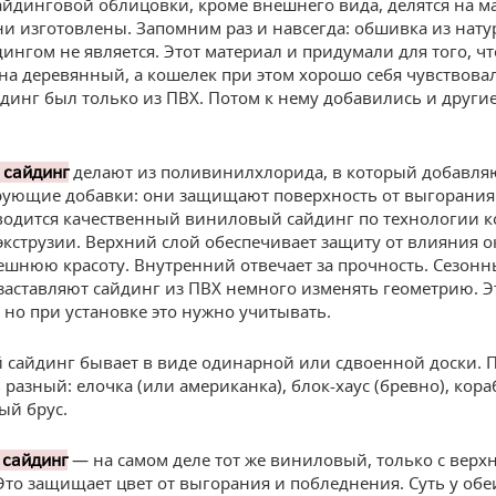
айдинговой облицовки, кроме внешнего вида, делятся на ма
ни изготовлены. Запомним раз и навсегда: обшивка из нат
дингом не является. Этот материал и придумали для того, ч
на деревянный, а кошелек при этом хорошо себя чувствова
динг был только из ПВХ. Потом к нему добавились и други
делают из поливинилхлорида, в который добавля
 сайдинг
ющие добавки: они защищают поверхность от выгорания 
водится качественный виниловый сайдинг по технологии к
экструзии. Верхний слой обеспечивает защиту от влияния
ешнюю красоту. Внутренний отвечает за прочность. Сезонн
заставляют сайдинг из ПВХ немного изменять геометрию. Э
, но при установке это нужно учитывать.
сайдинг бывает в виде одинарной или сдвоенной доски. 
 разный: елочка (или американка), блок-хаус (бревно), кор
ый брус.
— на самом деле тот же виниловый, только с верх
 сайдинг
 Это защищает цвет от выгорания и побледнения. Суть у обе