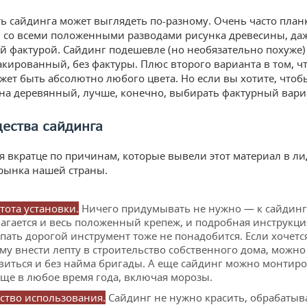
ь сайдинга может выглядеть по-разному. Очень часто план
: со всеми положенными разводами рисунка древесины, даж
 фактурой. Сайдинг подешевле (но необязательно похуже)
акированный, без фактуры. Плюс второго варианта в том, ч
жет быть абсолютно любого цвета. Но если вы хотите, что
на деревянный, лучше, конечно, выбирать фактурный вари
ества сайдинга
 вкратце по причинам, которые вывели этот материал в л
рынка нашей страны.
тота установки.
Ничего придумывать не нужно — к сайдинг
агается и весь положенный крепеж, и подробная инструкци
пать дорогой инструмент тоже не понадобится. Если хочетс
му внести лепту в строительство собственного дома, можно
виться и без найма бригады. А еще сайдинг можно монтир
ще в любое время года, включая морозы.
ство использования.
Сайдинг не нужно красить, обрабатыв