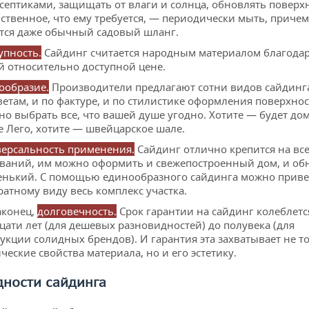
септиками, защищать от влаги и солнца, обновлять поверхн
ственное, что ему требуется, — периодически мыть, причем
тся даже обычный садовый шланг.
упность.
Сайдинг считается народным материалом благода
й относительно доступной цене.
ообразие.
Производители предлагают сотни видов сайдинг
ветам, и по фактуре, и по стилистике оформления поверхнос
о выбрать все, что вашей душе угодно. Хотите — будет до
е Лего, хотите — швейцарское шале.
ерсальность применения.
Сайдинг отлично крепится на вс
ваний, им можно оформить и свежепостроенный дом, и об
енький. С помощью единообразного сайдинга можно приве
ратному виду весь комплекс участка.
аконец,
долговечность.
Срок гарантии на сайдинг колеблетс
цати лет (для дешевых разновидностей) до полувека (для
укции солидных брендов). И гарантия эта захватывает не т
ческие свойства материала, но и его эстетику.
дности сайдинга