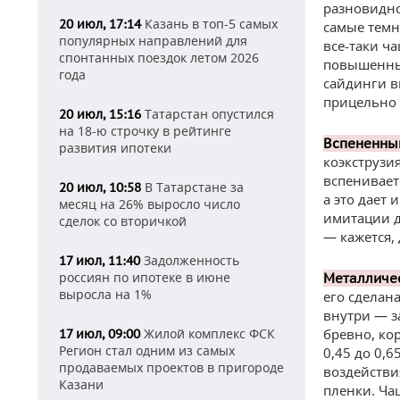
разновидно
Казань в топ-5 самых
20 июл, 17:14
самые темн
популярных направлений для
все-таки ч
спонтанных поездок летом 2026
повышенные
года
сайдинги в
прицельно 
Татарстан опустился
20 июл, 15:16
на 18-ю строчку в рейтинге
Вспененны
развития ипотеки
коэкструзи
вспенивает
В Татарстане за
20 июл, 10:58
а это дает
месяц на 26% выросло число
имитации д
сделок со вторичкой
— кажется,
Задолженность
17 июл, 11:40
россиян по ипотеке в июне
Металличес
выросла на 1%
его сделан
внутри — з
Жилой комплекс ФСК
бревно, ко
17 июл, 09:00
Регион стал одним из самых
0,45 до 0,
продаваемых проектов в пригороде
воздействи
Казани
пленки. Ча