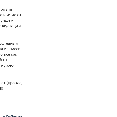
ломить.
 отличие от
 лучшем
сплуатации,
последним
я из смеси
о все как
 быть
е нужно
ют (правда,
шо
а Губаева