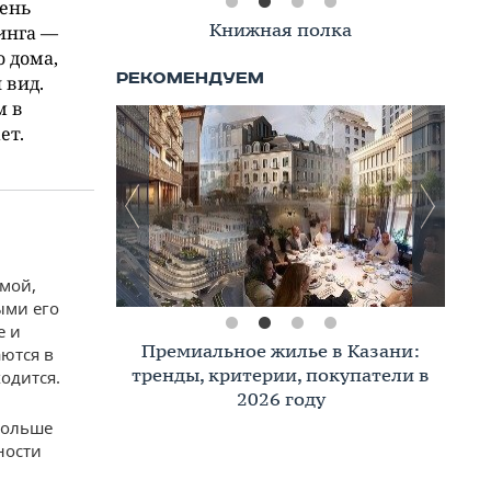
чень
Книжная полка
инга —
 дома,
 вид.
м в
ет.
емой,
ыми его
е и
Премиальное жилье в Казани:
аются в
тренды, критерии, покупатели в
одится.
2026 году
 больше
ности