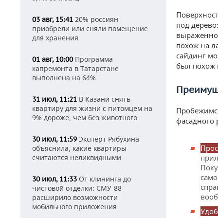
Поверхност
20% россиян
03 авг, 15:41
под дерево
приобрели или сняли помещение
выраженной
для хранения
похож на л
сайдинг мо
Программа
01 авг, 10:00
был похож 
капремонта в Татарстане
выполнена на 64%
Преимущ
В Казани снять
31 июл, 11:21
квартиру для жизни с питомцем на
Пробежимся
9% дороже, чем без животного
фасадного 
Эксперт Рябухина
30 июл, 11:59
Прос
объяснила, какие квартиры
считаются неликвидными
прил
Поку
само
От клининга до
30 июл, 11:33
спра
чистовой отделки: СМУ-88
вооб
расширило возможности
мобильного приложения
Удоб