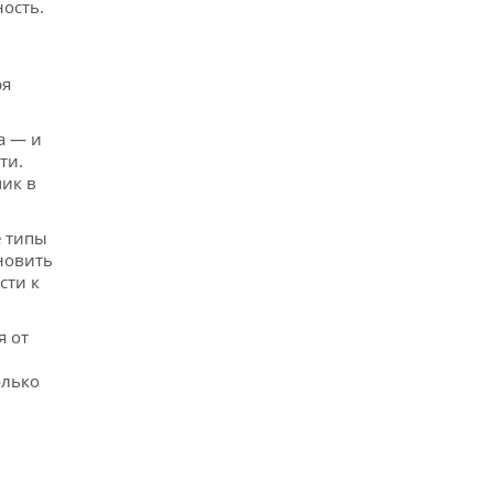
ость.
ря
а — и
ти.
мик в
е типы
новить
сти к
я от
олько