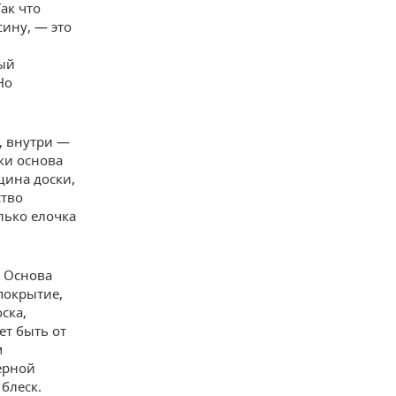
ак что
ину, — это
вый
Но
.
, внутри —
вки основа
щина доски,
ство
лько елочка
. Основа
покрытие,
ска,
т быть от
м
ерной
блеск.