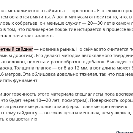
юс металлического сайдинга — прочность. Его сложно про
нем остаются вмятины. А вот к минусам относится то, что, в
ловых собратьев, он меньше служит — 20—30 лет в самом
ло в том, что полимерное покрытие истирается в процессе эк
еталл начинает ржаветь.
— новинка рынка. Но сейчас это считается 
нтный сайдинг
самым дорогим). Его делают методом автоклавного твердени
х волокон, цемента и разнообразных добавок. Выглядит эт
доска. Толщина планок — от 8 до 12 мм, а вот длина может
,6 метров. Эта облицовка довольно тяжелая, так что под не
читать фундамент.
и долговечность этого материала специалисты пока воспева
 что будет через 10—20 лет, посмотрим). Поверхность хоро
т агрессивные условия атмосферы. Главные претензии к
тному сайдингу — высокая цена и меньшая, чем у акрила,
ть к выцветанию.
Людмил