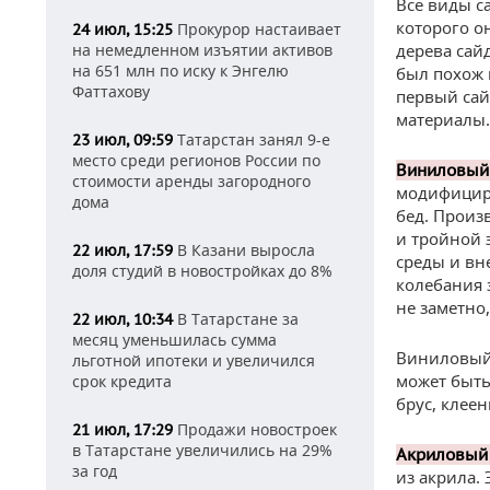
Все виды с
которого о
Прокурор настаивает
24 июл, 15:25
на немедленном изъятии активов
дерева сай
на 651 млн по иску к Энгелю
был похож 
Фаттахову
первый сай
материалы.
Татарстан занял 9-е
23 июл, 09:59
место среди регионов России по
Виниловый
стоимости аренды загородного
модифициру
дома
бед. Произ
и тройной 
В Казани выросла
22 июл, 17:59
среды и вн
доля студий в новостройках до 8%
колебания 
не заметно
В Татарстане за
22 июл, 10:34
месяц уменьшилась сумма
Виниловый 
льготной ипотеки и увеличился
может быть
срок кредита
брус, клеен
Продажи новостроек
21 июл, 17:29
в Татарстане увеличились на 29%
Акриловый
за год
из акрила.