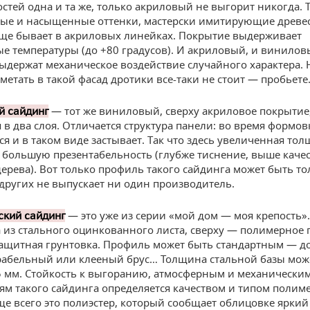
стей одна и та же, только акриловый не выгорит никогда. Т
ые и насыщенные оттенки, мастерски имитирующие древес
аще бывает в акриловых линейках. Покрытие выдерживает
 температуры (до +80 градусов). И акриловый, и винило
ыдержат механическое воздействие случайного характера. 
метать в такой фасад дротики все-таки не стоит — пробьете
— тот же виниловый, сверху акриловое покрытие
й сайдинг
я в два слоя. Отличается структура панели: во время формо
ся и в таком виде застывает. Так что здесь увеличенная тол
 и большую презентабельность (глубже тиснение, выше каче
ерева). Вот только профиль такого сайдинга может быть то
 других не выпускает ни один производитель.
— это уже из серии «мой дом — моя крепость»
кий сайдинг
а из стального оцинкованного листа, сверху — полимерное 
ащитная грунтовка. Профиль может быть стандартным — до
рабельный или клееный брус… Толщина стальной базы може
65 мм. Стойкость к выгоранию, атмосферным и механически
ям такого сайдинга определяется качеством и типом полим
ще всего это полиэстер, который сообщает облицовке яркий 