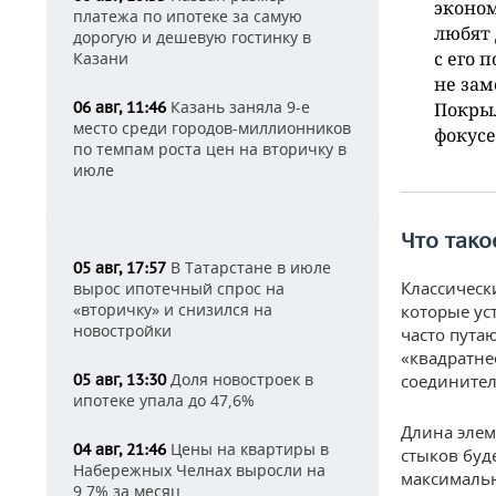
эконом
платежа по ипотеке за самую
любят 
дорогую и дешевую гостинку в
с его 
Казани
не зам
Казань заняла 9-е
06 авг, 11:46
Покрыл
место среди городов-миллионников
фокусе
по темпам роста цен на вторичку в
июле
Что тако
В Татарстане в июле
05 авг, 17:57
Классическ
вырос ипотечный спрос на
«вторичку» и снизился на
которые ус
новостройки
часто пута
«квадратне
Доля новостроек в
05 авг, 13:30
соединител
ипотеке упала до 47,6%
Длина элем
Цены на квартиры в
04 авг, 21:46
стыков буд
Набережных Челнах выросли на
максималь
9,7% за месяц