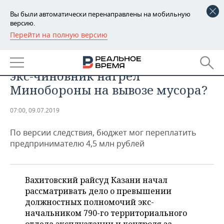
Вы были автоматически перенаправлены на мобильную
версию.
Перейти на полную версию
РЕГИОНЫ
ПРОИСШЕСТВИЯ
«Грязный» контракт: в Казани
БАШКОРТОСТАН
НОВОСТИ
экс-чиновник нагрел
ТАТАРСТАН
АНАЛИТИКА
Минобороны на вывозе мусора?
УДМУРТИЯ
НОВОСТИ АНАЛИТИКИ
ЭКОНОМИКА
07:00, 09.07.2019
ДЕКЛАРАЦИИ О ДОХОДАХ
НОВОСТИ ЭКОНОМИКИ
ПРОМЫШЛЕННОСТЬ
По версии следствия, бюджет мог переплатить
предпринимателю 4,5 млн рублей
КОРОЛИ ГОСЗАКАЗА ПФО
ФИНАНСЫ
НОВОСТИ
НЕДВИЖИМОСТЬ
ПРОМЫШЛЕННОСТИ
ВУЗЫ ТАТАРСТАНА
БАНКИ
НОВОСТИ НЕДВИЖИМОСТИ
АВТО
Вахитовский райсуд Казани начал
АГРОПРОМ
рассматривать дело о превышении
КОМУ ПРИНАДЛЕЖАТ
БЮДЖЕТ
НОВОСТИ АВТО
БИЗНЕС
должностных полномочий экс-
ТОРГОВЫЕ ЦЕНТРЫ
МАШИНОСТРОЕНИЕ
ТАТАРСТАНА
начальником 790-го территориального
ИНВЕСТИЦИИ
НОВОСТИ БИЗНЕСА
ТЕХНОЛОГИИ