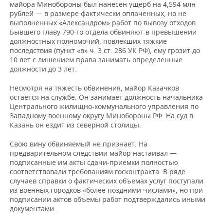
майора Минобороны был нанесен ущерб на 4,594 млн
рублей — в размере фактически оплаченных, но не
выполненных «Александром» работ по вывозу отходов.
Бывшего главу 790-го отдела обвиняют в превышении
должностных полномочий, повлекших тяжкие
последствия (пункт «в» ч. 3 ст. 286 УК РФ), ему грозит до
10 лет с лишением права занимать определенные
должности до 3 лет.
Несмотря на тяжесть обвинения, майор Казачков
остается на службе. Он занимает должность начальника
Центрального жилищно-коммунального управления по
Западному военному округу Минобороны РФ. На суд в
Казань он ездит из северной столицы.
Свою вину обвиняемый не признает. На
предварительном следствии майор настаивал —
подписанные им акты сдачи-приемки полностью
соответствовали требованиям госконтракта. В ряде
случаев справки о фактических объемах услуг поступали
из военных городков «более поздними числами», но при
подписании актов объемы работ подтверждались иными
документами.