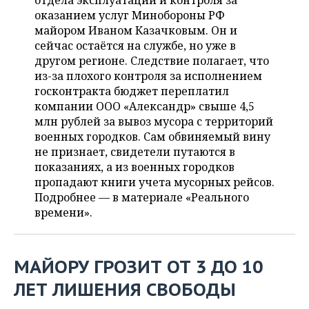
отдела эксплуатации и контроля за
НЕФТЕХИМИЯ
оказанием услуг Минобороны РФ
РОЗНИЧНАЯ ТОРГОВЛЯ
НОВОСТИ ТЕХНОЛОГИЙ
МЕРОПРИЯТИЯ
майором Иваном Казачковым. Он и
НЕФТЬ
сейчас остаётся на службе, но уже в
ТРАНСПОРТ
IT
НОВОСТИ МЕРОПРИЯТИЙ
СПОРТ
другом регионе. Следствие полагает, что
ОПК
из-за плохого контроля за исполнением
УСЛУГИ
МЕДИА
ВЫЕЗДНАЯ РЕДАКЦИЯ
НОВОСТИ СПОРТА
ОБЩЕСТВО
госконтракта бюджет переплатил
ЭНЕРГЕТИКА
компании ООО «Александр» свыше 4,5
ТЕЛЕКОММУНИКАЦИИ
БИЗНЕС-БРАНЧИ
ФУТБОЛ
НОВОСТИ ОБЩЕСТВА
млн рублей за вывоз мусора с территорий
ФОТОГАЛЕРЕЯ
военных городков. Сам обвиняемый вину
не признает, свидетели путаются в
ONLINE-КОНФЕРЕНЦИИ
ХОККЕЙ
ВЛАСТЬ
СЮЖЕТЫ
показаниях, а из военных городков
пропадают книги учета мусорных рейсов.
ОТКРЫТАЯ ЛЕКЦИЯ
БАСКЕТБОЛ
ИНФРАСТРУКТУРА
СПРАВОЧНИК
Подробнее — в материале «Реального
времени».
ВОЛЕЙБОЛ
ИСТОРИЯ
СПИСОК ПЕРСОН
ПОЛНАЯ ВЕРСИЯ
КИБЕРСПОРТ
КУЛЬТУРА
СПИСОК КОМПАНИЙ
МАЙОРУ ГРОЗИТ ОТ 3 ДО 10
ФИГУРНОЕ КАТАНИЕ
МЕДИЦИНА
ЛЕТ ЛИШЕНИЯ СВОБОДЫ