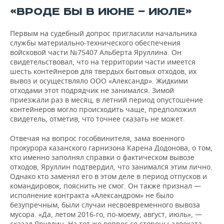
«ВРОДЕ БЫ В ИЮНЕ — ИЮЛЕ»
Первым на судебный допрос пригласили начальника
службы материально-технического обеспечения
войсковой части №75407 Альберта Яруллина. Он
свидетельствовал, что на территории части имеется
шесть контейнеров для твердых бытовых отходов, их
вывоз и осуществляло ООО «Александр». Жидкими
отходами этот подрядчик не занимался. Зимой
приезжали раз в месяц, в летний период опустошение
контейнеров могло происходить чаще, предположил
свидетель, отметив, что точнее сказать не может.
Отвечая на вопрос гособвинителя, зама военного
прокурора казанского гарнизона Карена Додонова, о том,
кто именно заполнял справки о фактическом вывозе
отходов, Яруллин подтвердил, что занимался этим лично.
Однако кто заменял его в этом деле в период отпусков и
командировок, пояснить не смог. Он также признал —
исполнение контракта «Александром» не было
безупречным, были случаи несвоевременного вывоза
мусора. «Да, летом 2016-го, по-моему, август, июль», —
сказал Яруллин. На тот же вопрос со стороны адвоката