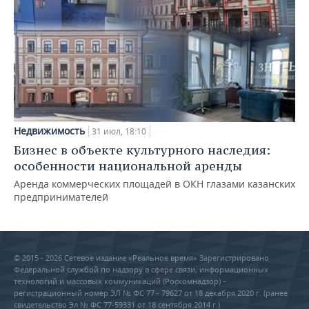
Недвижимость
31 июл, 18:10
Бизнес в объекте культурного наследия:
особенности национальной аренды
Аренда коммерческих площадей в ОКН глазами казанских
предпринимателей
© 2015 - 2026 Сетевое издание «Реальное время» Зарегистрировано
Федеральной службой по надзору в сфере связи, информационных
технологий и массовых коммуникаций (Роскомнадзор) –
регистрационный номер ЭЛ № ФС 77 - 79627 от 18 декабря 2020 г. (ранее
свидетельство Эл № ФС 77-59331 от 18 сентября 2014 г.)