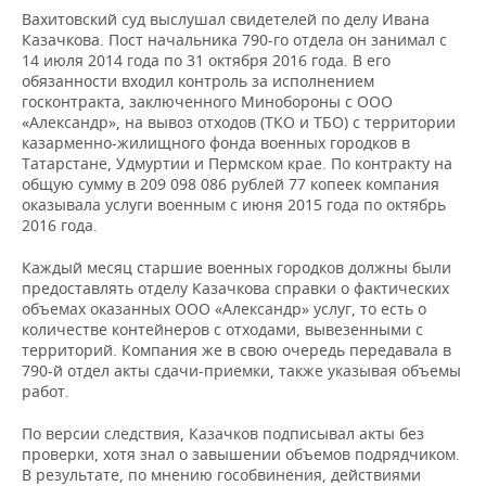
ВОДНЫЕ ВИДЫ СПОРТА
ОБРАЗОВАНИЕ
Вахитовский суд выслушал свидетелей по делу Ивана
Казачкова. Пост начальника 790-го отдела он занимал с
ХОККЕЙ С МЯЧОМ
ПРОИСШЕСТВИЯ
14 июля 2014 года по 31 октября 2016 года. В его
обязанности входил контроль за исполнением
госконтракта, заключенного Минобороны с ООО
«Александр», на вывоз отходов (ТКО и ТБО) с территории
казарменно-жилищного фонда военных городков в
Татарстане, Удмуртии и Пермском крае. По контракту на
общую сумму в 209 098 086 рублей 77 копеек компания
оказывала услуги военным с июня 2015 года по октябрь
2016 года.
Каждый месяц старшие военных городков должны были
предоставлять отделу Казачкова справки о фактических
объемах оказанных ООО «Александр» услуг, то есть о
количестве контейнеров с отходами, вывезенными с
территорий. Компания же в свою очередь передавала в
790-й отдел акты сдачи-приемки, также указывая объемы
работ.
По версии следствия, Казачков подписывал акты без
проверки, хотя знал о завышении объемов подрядчиком.
В результате, по мнению гособвинения, действиями