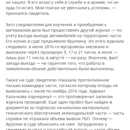
не нашел. Я его искал у себя в службе и в архиве, но он
куда-то исчез. Мои поиски не увенчались успехом», —
признался свидетель.
Зато следователям для изучения и приобщения к
материалам дела был предоставлен другой журнал — по
учету въезда-выезда автомобилей на территорию части.
Его копию в суде предъявили Яруллину. Из этого журнала
следовало: в июне 2016-го мусоровозы заезжали и
выезжали через проходную 9, 17 и 21 числа, в июле —
лишь раз 11 числа, в августе — ни разу. Впрочем, факт
заезда-выезда — не гарантия того, что работы в
заявленном объеме действительно были выполнены.
Также на суде свидетелю показали претензионное
письмо командира части, согласно которому отходы не
вывозились с июля по ноябрь 2016 года. Адвокат
Казачкова подчеркнул — это противоречит записям
журнала проходной. Еще один пробел был найден в
документах за подписью начальника материально-
технического обеспечения зеленодольской части — часть
справок не отражала объема вывоза ТБО. Почему —
Яруллин в суде объяснить не смог. Затруднение у
свидетеля вызвал и простейший вопрос — каков объем