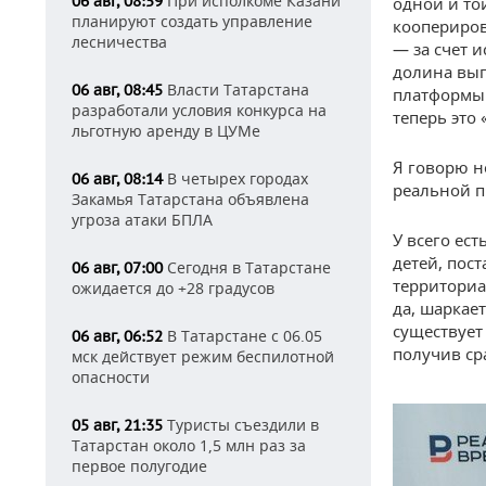
При исполкоме Казани
06 авг, 08:59
одной и то
планируют создать управление
коопериров
лесничества
— за счет 
долина вып
Власти Татарстана
06 авг, 08:45
платформы 
разработали условия конкурса на
теперь это
льготную аренду в ЦУМе
Я говорю н
В четырех городах
06 авг, 08:14
реальной п
Закамья Татарстана объявлена
угроза атаки БПЛА
У всего ес
детей, пос
Сегодня в Татарстане
06 авг, 07:00
территориал
ожидается до +28 градусов
да, шаркает
существует
В Татарстане с 06.05
06 авг, 06:52
получив ср
мск действует режим беспилотной
опасности
Туристы съездили в
05 авг, 21:35
Татарстан около 1,5 млн раз за
первое полугодие