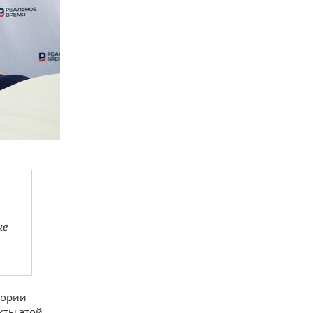
ие
тории
кты этой