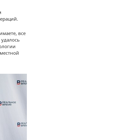
м
ераций.
имаете, все
м удалось
нологии
вместной