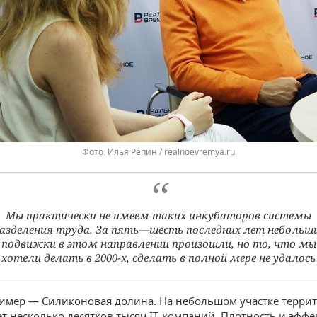
Фото: Илья Репин / realnoevremya.ru
Мы практически не имеем таких инкубаторов системы
азделения труда. За пять—шесть последних лет небольш
подвижки в этом направлении произошли, но то, что мы
хотели делать в 2000-х, сделать в полной мере не удалось
имер — Силиконовая долина. На небольшом участке терри
ет несколько десятков тысяч IT-компаний. Плотность и эффе