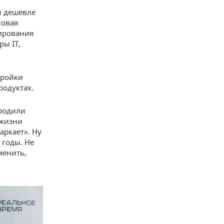
и дешевле
новая
мирования
ы IT,
тройки
родуктах.
 родили
 жизни
аркает». Ну
 годы. Не
менить,