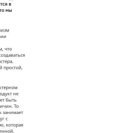
тся в
что мы
низм
рии
м, что
создаваться
стера.
й простой,
актерном
родукт не
жет быть
ичин. То
ы занимает
уг с
ю, которая
женной.