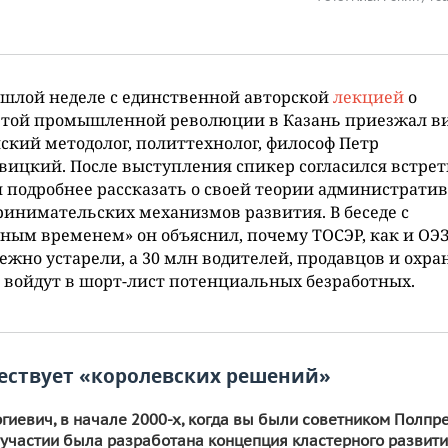
шлой неделе с единственной авторской
лекцией
о
ртой промышленной революции в Казань приезжал в
ский методолог, политтехнолог, философ Петр
ицкий. После выступления спикер согласился встрет
 подробнее рассказать о своей теории администрати
инимательских механизмов развития. В беседе с
ным временем» он объяснил, почему ТОСЭР, как и ОЭЗ
ежно устарели, а 30 млн водителей, продавцов и охр
 войдут в шорт-лист потенциальных безработных.
ествует «королевских решений»
ргиевич, в начале 2000-х, когда вы были советником Полпр
участии была разработана концепция кластерного развити