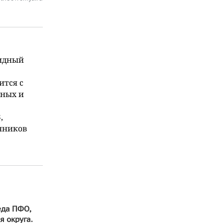
идный
ится с
вных и
,
анников
еда ПФО,
я округа.