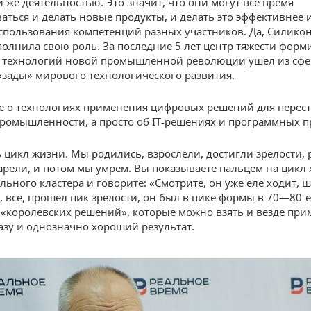
й же деятельностью. Это значит, что они могут все время
аться и делать новые продукты, и делать это эффективнее 
использования компетенций разных участников. Да, Силико
олнила свою роль. За последние 5 лет центр тяжести фор
технологий новой промышленной революции ушел из сфер
 «зады» мирового технологического развития.
е о технологиях применения цифровых решений для перес
ромышленности, а просто об IT-решениях и программных п
ть цикл жизни. Мы родились, взрослели, достигли зрелости,
тарели, и потом мы умрем. Вы показываете пальцем на цикл
ьного кластера и говорите: «Смотрите, он уже еле ходит, ш
, все, прошел пик зрелости, он был в пике формы в 70—80-е
 «королевских решений», которые можно взять и везде при
азу и однозначно хороший результат.