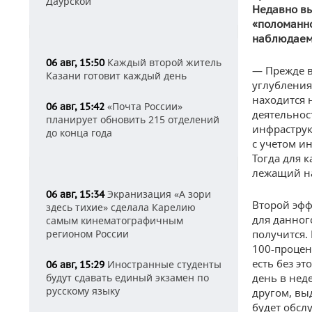
Даурской
Недавно вы
«поломанно
наблюдаем
Каждый второй житель
06 авг, 15:50
— Прежде в
Казани готовит каждый день
углубления
находится 
«Почта России»
06 авг, 15:42
деятельност
планирует обновить 215 отделений
инфраструк
до конца года
с учетом и
Тогда для 
лежащий на
Экранизация «А зори
06 авг, 15:34
Второй эфф
здесь тихие» сделала Карелию
для данного
самым кинематографичным
регионом России
получится.
100-процен
есть без э
Иностранные студенты
06 авг, 15:29
будут сдавать единый экзамен по
день в неде
русскому языку
другом, вы
будет обсл