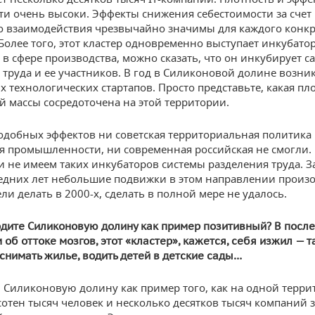
ти очень высоки. Эффекты снижения себестоимости за счет
о взаимодействия чрезвычайно значимы для каждого конк
 Более того, этот кластер одновременно выступает инкубат
в сфере производства, можно сказать, что он инкубирует с
 труда и ее участников. В год в Силиконовой долине возник
х технологических стартапов. Просто представьте, какая пл
й массы сосредоточена на этой территории.
одобных эффектов ни советская территориальная политика
 промышленности, ни современная российская не смогли.
и не имеем таких инкубаторов системы разделения труда. З
едних лет небольшие подвижки в этом направлении произо
ли делать в 2000-х, сделать в полной мере не удалось.
дите Силиконовую долину как пример позитивный? В посл
об оттоке мозгов, этот «кластер», кажется, себя изжил — т
снимать жилье, водить детей в детские сады…
 Силиконовую долину как пример того, как на одной терри
сотен тысяч человек и несколько десятков тысяч компаний