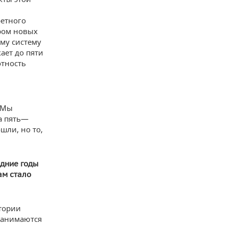
ретного
ором новых
аму систему
ает до пяти
отность
 Мы
а пять—
шли, но то,
едние годы
ам стало
тории
 занимаются