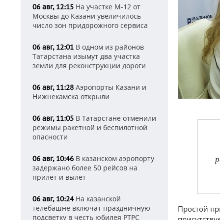
На участке М-12 от
06 авг, 12:15
Москвы до Казани увеличилось
число зон придорожного сервиса
В одном из районов
06 авг, 12:01
Татарстана изымут два участка
земли для реконструкции дороги
Аэропорты Казани и
06 авг, 11:28
Нижнекамска открыли
В Татарстане отменили
06 авг, 11:05
режимы ракетной и беспилотной
опасности
В казанском аэропорту
06 авг, 10:46
р
задержано более 50 рейсов на
прилет и вылет
На казанской
06 авг, 10:24
телебашне включат праздничную
Простой пр
подсветку в честь юбилея РТРС
присутству