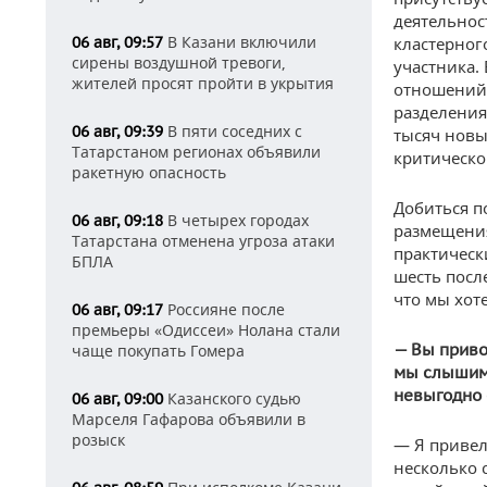
деятельнос
В Казани включили
06 авг, 09:57
кластерног
сирены воздушной тревоги,
участника.
жителей просят пройти в укрытия
отношений 
разделения
В пяти соседних с
06 авг, 09:39
тысяч новы
Татарстаном регионах объявили
критическо
ракетную опасность
Добиться п
В четырех городах
06 авг, 09:18
размещения
Татарстана отменена угроза атаки
практическ
БПЛА
шесть посл
что мы хоте
Россияне после
06 авг, 09:17
премьеры «Одиссеи» Нолана стали
— Вы приво
чаще покупать Гомера
мы слышим 
невыгодно 
Казанского судью
06 авг, 09:00
Марселя Гафарова объявили в
розыск
— Я привел
несколько 