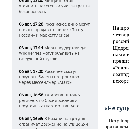
Минфин готов
06 авг, 18:00
уточнить налоговый учет затрат на
безопасность
Российское вино могут
06 авг, 17:28
На про
начать продавать через «Почту
четве
России» и маркетплейсы
россий
Щедров
Меры поддержки для
06 авг, 17:14
Wildberries могут объявить на
нами и
следующей неделе
предпр
«Реаль
Россияне смогут
06 авг, 17:00
безнад
покупать билеты на транспорт
вскоре
через мессенджер «Макс»
Татарстан в топ-5
06 авг, 16:38
регионов по бронированиям
посуточных квартир в августе
«Не сущ
В Казани на три дня
06 авг, 16:35
— Петр Гео
ограничат движение на улице 2-й
при вашем 