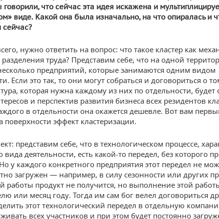
 говорили, что сейчас эта идея искажена и мультиплицируе
м» виде. Какой она была изначально, на что опиралась и 
 сейчас?
сего, нужно ответить на вопрос: что такое кластер как меха
 разделения труда? Представим себе, что на одной террито
несколько предприятий, которые занимаются одним видом
и. Если это так, то они могут собраться и договориться о то
тура, которая нужна каждому из них по отдельности, будет 
нтересов и перспектив развития бизнеса всех резидентов кла
каждого в отдельности она окажется дешевле. Вот вам первы
 поверхности эффект кластеризации.
ект: представим себе, что в технологическом процессе, хар
 вида деятельности, есть какой-то передел, без которого п
 Но у каждого конкретного предприятия этот передел не мо
тно загружен — например, в силу сезонности или других пр
той работы продукт не получится, но выполнение этой работ
лю или месяц году. Тогда им сам бог велел договориться др
делить этот технологический передел в отдельную компани
уживать всех участников и при этом будет постоянно загру