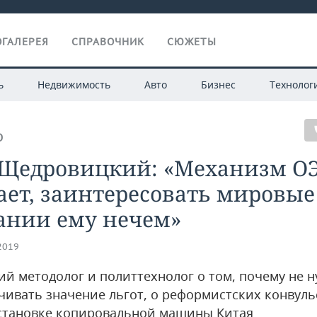
ГАЛЕРЕЯ
СПРАВОЧНИК
СЮЖЕТЫ
ь
Недвижимость
Авто
Бизнес
Технолог
О
 Щедровицкий: «Механизм О
ет, заинтересовать мировые
ании ему нечем»
.2019
ий методолог и политтехнолог о том, почему не 
чивать значение льгот, о реформистских конвуль
становке копировальной машины Китая