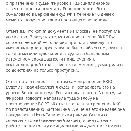
о привлечении судьи Фирсовой к дисциплинарной
ответственности отменить. Решение может быть
обжаловано в Верховный суд РФ в течение 10 дней с
момента получения копии настоящего решения».
Отметим, что копия документа из Москвы не поступила
до сих пор. В результате, мотивация членов ВККС РФ
остается неясной — то ли они пришли к выводу, что
дисциплинарного проступка не было либо он не доказан,
то ли отменили «увольнение» судьи за банальным
истечением срока давности привлечения к
дисциплинарной ответственности. А может, усмотрели в
ее действиях не только проступок?..
Ответ на эти вопросы — в том самом решении ВККС.
Будет ли Квалифколлегия судей РТ оспаривать его на
уровне Верховного суда России пока неясно. А вот судья
Фирсова, говорят, направила туда жалобу на
постановление ВС РТ об отмене отказного решения ККС
по представлению Бастрыкина. А еще на этой неделе она
наведалась в Ново-Савиновский райсуд Казани со
словами, что ее больничный закрыт, и она готова к
работе. Но поскольку официальный документ из Москвы