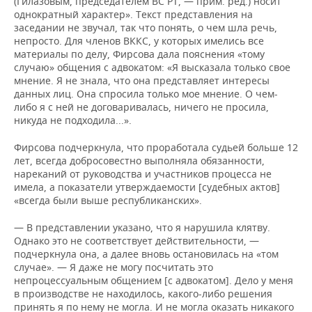
(Гилазовым, председателем ВС РТ, — прим. ред.) носит
однократный характер». Текст представления на
заседании не звучал, так что понять, о чем шла речь,
непросто. Для членов ВККС, у которых имелись все
материалы по делу, Фирсова дала пояснения «тому
случаю» общения с адвокатом: «Я высказала только свое
мнение. Я не знала, что она представляет интересы
данных лиц. Она спросила только мое мнение. О чем-
либо я с ней не договаривалась, ничего не просила,
никуда не подходила...».
Фирсова подчеркнула, что проработала судьей больше 12
лет, всегда добросовестно выполняла обязанности,
нареканий от руководства и участников процесса не
имела, а показатели утверждаемости [судебных актов]
«всегда были выше республиканских».
— В представлении указано, что я нарушила клятву.
Однако это не соответствует действительности, —
подчеркнула она, а далее вновь остановилась на «том
случае». — Я даже не могу посчитать это
непроцессуальным общением [c адвокатом]. Дело у меня
в производстве не находилось, какого-либо решения
принять я по нему не могла. И не могла оказать никакого