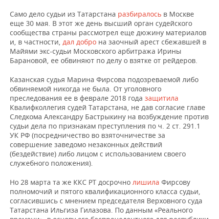
ВОДНЫЕ ВИДЫ СПОРТА
ОБРАЗОВАНИЕ
Само дело судьи из Татарстана
разбиралось
в Москве
еще 30 мая. В этот же день высший орган судейского
ХОККЕЙ С МЯЧОМ
ПРОИСШЕСТВИЯ
сообщества страны рассмотрел еще дюжину материалов
и, в частности,
дал добро
на заочный арест сбежавшей в
Майями экс-судьи Московского арбитража Ирины
Барановой, ее обвиняют по делу о взятке от рейдеров.
Казанская судья Марина Фирсова подозреваемой либо
обвиняемой никогда не была. От уголовного
преследования ее в феврале 2018 года
защитила
Квалифколлегия судей Татарстана, не дав согласие главе
Следкома Александру Бастрыкину на возбуждение против
судьи дела по признакам преступления по ч. 2 ст. 291.1
УК РФ (посредничество во взяточничестве за
совершение заведомо незаконных действий
(бездействие) либо лицом с использованием своего
служебного положения).
Но 28 марта та же ККС РТ досрочно
лишила
Фирсову
полномочий и пятого квалификационного класса судьи,
согласившись с мнением председателя Верховного суда
Татарстана Ильгиза Гилазова. По данным «Реального