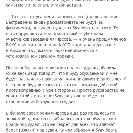
сама) могли не знать о такой детали.
— То есть статуса меня лишили, а его [представление
Бастрыкина] вновь рассматривать не будут. И,
фактически, по существу я его обжаловать не могу. То
есть нарушаются мои права этим! — убеждала
участников заседания Фирсова. — Я очень прошу членов
ВККС отменить решение ККС Татарстана и дать мне
возможность доказать свою невиновность в
установленном законом порядке.
После небольшого молчания она в сердцах добавила:
«Уже весь двор говорит, что я буду осужденной и мне
будет назначено наказание. Хотя никаких предпосылок. Я
все равно буду доказывать, что нет никаких действий
противоправных с моей стороны. Просто руководство не
хочет, чтобы кто-то возбуждал уголовное дело в
отношении действующего судьи».
В финале своей речи Фирсова еще раз прошлась по
знакомой адвокатессе: «Она всех вот так обманывает —
брала под судей. Это не секрет для всех, что адвокат
берет [взятки] под судей. Каким образом я буду брать,