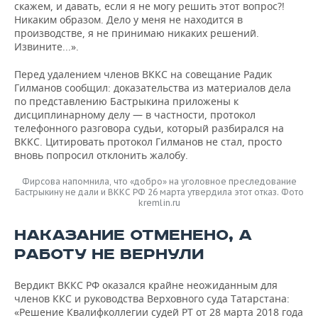
скажем, и давать, если я не могу решить этот вопрос?!
Никаким образом. Дело у меня не находится в
производстве, я не принимаю никаких решений.
Извините...».
Перед удалением членов ВККС на совещание Радик
Гилманов сообщил: доказательства из материалов дела
по представлению Бастрыкина приложены к
дисциплинарному делу — в частности, протокол
телефонного разговора судьи, который разбирался на
ВККС. Цитировать протокол Гилманов не стал, просто
вновь попросил отклонить жалобу.
Фирсова напомнила, что «добро» на уголовное преследование
Бастрыкину не дали и ВККС РФ 26 марта утвердила этот отказ. Фото
kremlin.ru
НАКАЗАНИЕ ОТМЕНЕНО, А
РАБОТУ НЕ ВЕРНУЛИ
Вердикт ВККС РФ оказался крайне неожиданным для
членов ККС и руководства Верховного суда Татарстана:
«Решение Квалифколлегии судей РТ от 28 марта 2018 года