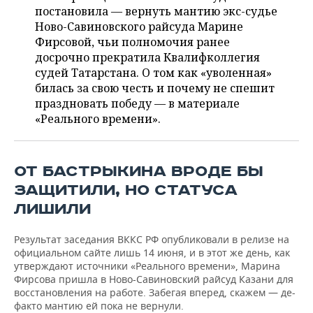
НЕФТЕХИМИЯ
постановила — вернуть мантию экс-судье
РОЗНИЧНАЯ ТОРГОВЛЯ
НОВОСТИ ТЕХНОЛОГИЙ
Ново-Савиновского райсуда Марине
МЕРОПРИЯТИЯ
НЕФТЬ
Фирсовой, чьи полномочия ранее
досрочно прекратила Квалифколлегия
ТРАНСПОРТ
IT
НОВОСТИ МЕРОПРИЯТИЙ
СПОРТ
ОПК
судей Татарстана. О том как «уволенная»
билась за свою честь и почему не спешит
УСЛУГИ
МЕДИА
ВЫЕЗДНАЯ РЕДАКЦИЯ
НОВОСТИ СПОРТА
ОБЩЕСТВО
ЭНЕРГЕТИКА
праздновать победу — в материале
«Реального времени».
ТЕЛЕКОММУНИКАЦИИ
БИЗНЕС-БРАНЧИ
ФУТБОЛ
НОВОСТИ ОБЩЕСТВА
ФОТОГАЛЕРЕЯ
ONLINE-КОНФЕРЕНЦИИ
ХОККЕЙ
ВЛАСТЬ
СЮЖЕТЫ
ОТ БАСТРЫКИНА ВРОДЕ БЫ
ОТКРЫТАЯ ЛЕКЦИЯ
БАСКЕТБОЛ
ИНФРАСТРУКТУРА
СПРАВОЧНИК
ЗАЩИТИЛИ, НО СТАТУСА
ЛИШИЛИ
ВОЛЕЙБОЛ
ИСТОРИЯ
СПИСОК ПЕРСОН
ПОЛНАЯ ВЕРСИЯ
Результат заседания ВККС РФ опубликовали в релизе на
КИБЕРСПОРТ
КУЛЬТУРА
СПИСОК КОМПАНИЙ
официальном сайте лишь 14 июня, и в этот же день, как
утверждают источники «Реального времени», Марина
Фирсова пришла в Ново-Савиновский райсуд Казани для
ФИГУРНОЕ КАТАНИЕ
МЕДИЦИНА
восстановления на работе. Забегая вперед, скажем — де-
факто мантию ей пока не вернули.