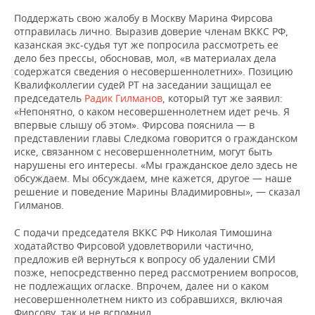
Поддержать свою жалобу в Москву Марина Фирсова
отправилась лично. Выразив доверие членам ВККС РФ,
казанская экс-судья тут же попросила рассмотреть ее
дело без прессы, обосновав, мол, «в материалах дела
содержатся сведения о несовершеннолетних». Позицию
Квалифколлегии судей РТ на заседании защищал ее
председатель
Радик Гилманов
, который тут же заявил:
«Непонятно, о каком несовершеннолетнем идет речь. Я
впервые слышу об этом». Фирсова пояснила — в
представлении главы Следкома говорится о гражданском
иске, связанном с несовершеннолетним, могут быть
нарушены его интересы. «Мы гражданское дело здесь не
обсуждаем. Мы обсуждаем, мне кажется, другое — наше
решение и поведение Марины Владимировны», — сказал
Гилманов.
С подачи председателя ВККС РФ Николая Тимошина
ходатайство Фирсовой удовлетворили частично,
предложив ей вернуться к вопросу об удалении СМИ
позже, непосредственно перед рассмотрением вопросов,
не подлежащих огласке. Впрочем, далее ни о каком
несовершеннолетнем никто из собравшихся, включая
Фирсову, так и не вспомнил.