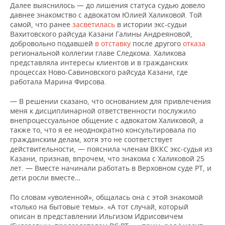
Далее выяснилось — до лишения статуса судью довело
давнее знакомство с адвокатом Юлией Халиковой. Той
самой, что ранее
засветилась
в истории экс-судьи
Вахитовского райсуда Казани Галины Андреяновой,
добровольно подавшей
в отставку
после другого
отказа
региональной коллегии главе Следкома. Халикова
представляла интересы клиентов и в гражданских
процессах Ново-Савиновского райсуда Казани, где
работала Марина Фирсова.
— В решении сказано, что основанием для привлечения
меня к дисциплинарной ответственности послужило
внепроцессуальное общение с адвокатом Халиковой, а
также то, что я ее неоднократно консультировала по
гражданским делам, хотя это не соответствует
действительности, — пояснила членам ВККС экс-судья из
Казани, признав, впрочем, что знакома с Халиковой 25
лет. — Вместе начинали работать в Верховном суде РТ, и
дети росли вместе…
По словам «уволенной», общалась она с этой знакомой
«только на бытовые темы». «А тот случай, который
описан в представлении Ильгизом Идрисовичем