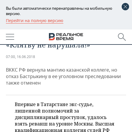
Вы были автоматически перенаправлены на мобильную
версию.
Перейти на полную версию
РЕГИОНЫ
ПРОИСШЕСТВИЯ
«Уволенная» судья Фирсова:
БАШКОРТОСТАН
НОВОСТИ
«Клятву не нарушала!»
ТАТАРСТАН
АНАЛИТИКА
07:00, 16.06.2018
УДМУРТИЯ
НОВОСТИ АНАЛИТИКИ
ЭКОНОМИКА
ВККС РФ вернула мантию казанской коллеге, но
ДЕКЛАРАЦИИ О ДОХОДАХ
НОВОСТИ ЭКОНОМИКИ
ПРОМЫШЛЕННОСТЬ
отказ Бастрыкину в ее уголовном преследовании
также отменен
КОРОЛИ ГОСЗАКАЗА ПФО
ФИНАНСЫ
НОВОСТИ
НЕДВИЖИМОСТЬ
ПРОМЫШЛЕННОСТИ
ВУЗЫ ТАТАРСТАНА
БАНКИ
НОВОСТИ НЕДВИЖИМОСТИ
АВТО
Впервые в Татарстане экс-судье,
АГРОПРОМ
лишенной полномочий за
КОМУ ПРИНАДЛЕЖАТ
БЮДЖЕТ
НОВОСТИ АВТО
БИЗНЕС
дисциплинарный проступок, удалось
ТОРГОВЫЕ ЦЕНТРЫ
МАШИНОСТРОЕНИЕ
взять реванш на уровне Москвы. Высшая
ТАТАРСТАНА
ИНВЕСТИЦИИ
НОВОСТИ БИЗНЕСА
ТЕХНОЛОГИИ
квалификационная коллегия судей РФ