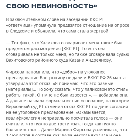
СВОЮ НЕВИНОВНОСТЬ»
В заключительном слове на заседании ККС РТ
«ответчица» упомянула предвзятое отношение на опросе
в Следкоме и объявила, что сама стала жертвой:
— Тот факт, что Халикова оговаривает меня также был
предметом рассмотрения [ККС РТ]. То есть она
оговаривала не только меня, но также оговаривала судью
Вахитовского районного суда Казани Андреянову.
Фирсова напомнила, что «добро» на уголовное
преследование Бастрыкину не дали и ВККС РФ 26 марта
утвердила этот отказ. «Я понимаю, что это разные
[материалы]… Но хочу сказать, что у Халиковой это стиль
работы такой. Он мне не был известен», — добавила она.
А дальше назвала формальностью основание, на котором
Верховный суд РТ отменил отказ ККС РТ по даче согласия
на ее уголовное преследование: «Оказывается,
квалифколлегия неправильно посчитала голоса — они
считали, что нужно две трети «за», тогда как нужно
большинство»… Далее Марина Фирсова усомнилась, что
17 юристов в составе ККС (куда некогда входила и она