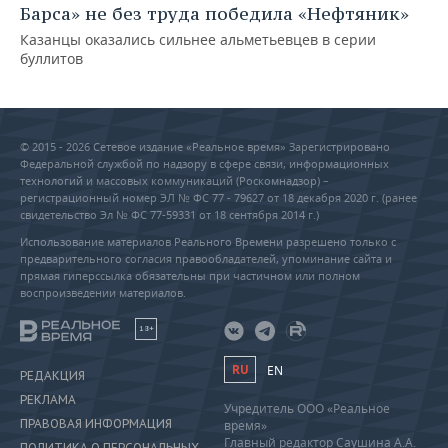
Барса» не без труда победила «Нефтяник»
Казанцы оказались сильнее альметьевцев в серии
буллитов
© 2015 - 2026 Сетевое издание «Реальное время» Зарегистрировано
Федеральной службой по надзору в сфере связи, информационных
технологий и массовых коммуникаций (Роскомнадзор) –
регистрационный номер ЭЛ № ФС 77 - 79627 от 18 декабря 2020 г. (ранее
свидетельство Эл № ФС 77-59331 от 18 сентября 2014 г.)
Использование материалов Реального Времени разрешено только с
предварительного согласия правообладателей, упоминание сайта и
прямая гиперссылка обязательны при частичном или полном
воспроизведении материалов.
18+
RU
EN
РЕДАКЦИЯ
РЕКЛАМА
Учредитель ООО «Реальное
ПРАВОВАЯ ИНФОРМАЦИЯ
время»
Главный редактор Саушина А.А.
ПОЛИТИКА О ПЕРСОНАЛЬНЫХ