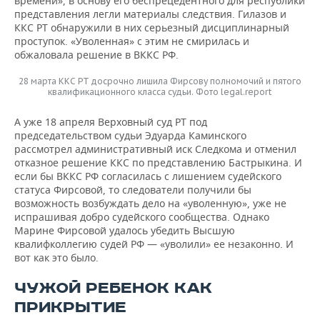
времени», в основу его беспрецедентного для республики
представления легли материалы следствия. Гилазов и
ККС РТ обнаружили в них серьезный дисциплинарный
проступок. «Уволенная» с этим не смирилась и
обжаловала решение в ВККС РФ.
28 марта ККС РТ досрочно лишила Фирсову полномочий и пятого
квалификационного класса судьи. Фото legal.report
А уже 18 апреля Верховный суд РТ под
председательством судьи Эдуарда Каминского
рассмотрел административный иск Следкома и отменил
отказное решение ККС по представлению Бастрыкина. И
если бы ВККС РФ согласилась с лишением судейского
статуса Фирсовой, то следователи получили бы
возможность возбуждать дело на «уволенную», уже не
испрашивая добро судейского сообщества. Однако
Марине Фирсовой удалось убедить Высшую
квалифколлегию судей РФ — «уволили» ее незаконно. И
вот как это было.
ЧУЖОЙ РЕБЕНОК КАК
ПРИКРЫТИЕ