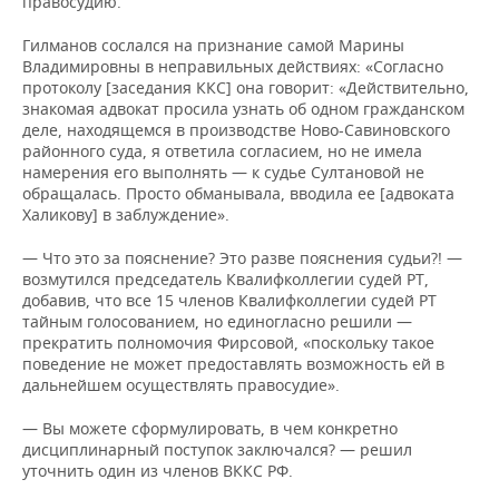
правосудию.
Гилманов сослался на признание самой Марины
Владимировны в неправильных действиях: «Согласно
протоколу [заседания ККС] она говорит: «Действительно,
знакомая адвокат просила узнать об одном гражданском
деле, находящемся в производстве Ново-Савиновского
районного суда, я ответила согласием, но не имела
намерения его выполнять — к судье Султановой не
обращалась. Просто обманывала, вводила ее [адвоката
Халикову] в заблуждение».
— Что это за пояснение? Это разве пояснения судьи?! —
возмутился председатель Квалифколлегии судей РТ,
добавив, что все 15 членов Квалифколлегии судей РТ
тайным голосованием, но единогласно решили —
прекратить полномочия Фирсовой, «поскольку такое
поведение не может предоставлять возможность ей в
дальнейшем осуществлять правосудие».
— Вы можете сформулировать, в чем конкретно
дисциплинарный поступок заключался? — решил
уточнить один из членов ВККС РФ.