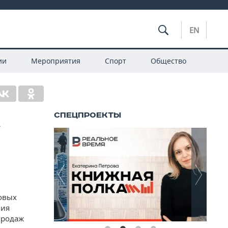
EN
ии
Мероприятия
Спорт
Общество
а
ковых
ния
продаж