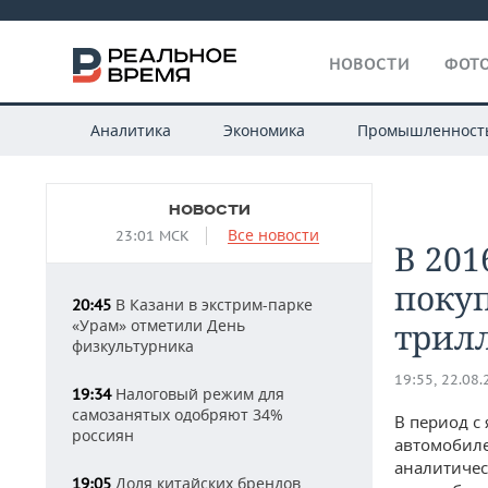
НОВОСТИ
ФОТО
Аналитика
Экономика
Промышленност
НОВОСТИ
Все новости
23:01 МСК
В 201
покуп
В Казани в экстрим-парке
20:45
«Урам» отметили День
трил
физкультурника
19:55, 22.08
Налоговый режим для
19:34
самозанятых одобряют 34%
В период с
россиян
автомобиле
аналитичес
Доля китайских брендов
19:05