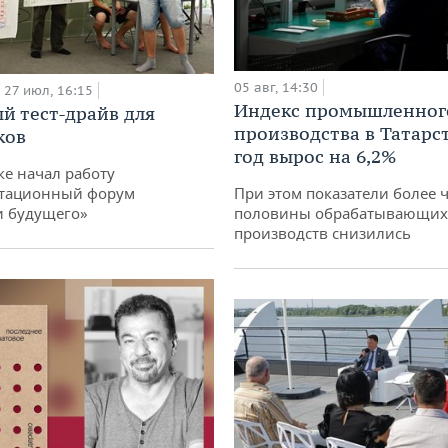
05 авг, 14:30
27 июл, 16:15
Индекс промышленног
й тест-драйв для
производства в Татарс
ков
год вырос на 6,2%
ке начал работу
тационный форум
При этом показатели более 
и будущего»
половины обрабатывающих
производств снизились