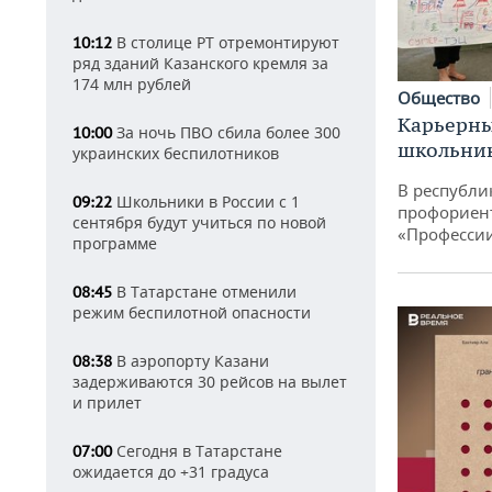
В столице РТ отремонтируют
10:12
ряд зданий Казанского кремля за
174 млн рублей
Общество
Карьерны
За ночь ПВО сбила более 300
10:00
школьни
украинских беспилотников
В республи
Школьники в России с 1
09:22
профориен
сентября будут учиться по новой
«Професси
программе
В Татарстане отменили
08:45
режим беспилотной опасности
В аэропорту Казани
08:38
задерживаются 30 рейсов на вылет
и прилет
Сегодня в Татарстане
07:00
ожидается до +31 градуса