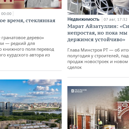
00:00
Недвижимость
ое время, стеклянная
07 авг, 17:32
Марат Айзатуллин: «С
непростая, но пока мы
 гранатовое дерево»
держимся устойчиво»
ли — редкий для
о книжного поля перевод
Глава Минстроя РТ — об ито
го курдского автора из
полугодия у строителей, па
продаж новостроек и новом 
сделок