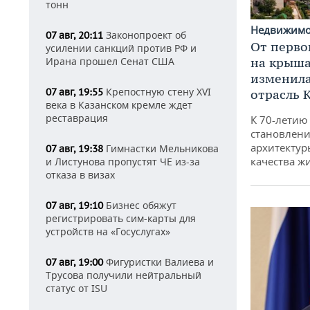
тонн
Недвижим
Законопроект об
07 авг, 20:11
От перво
усилении санкций против РФ и
на крышах
Ирана прошел Сенат США
изменила
Крепостную стену XVI
07 авг, 19:55
отрасль 
века в Казанском кремле ждет
реставрация
К 70-летию
становлени
архитектур
Гимнастки Мельникова
07 авг, 19:38
качества ж
и Листунова пропустят ЧЕ из-за
отказа в визах
Бизнес обяжут
07 авг, 19:10
регистрировать сим-карты для
устройств на «Госуслугах»
Фигуристки Валиева и
07 авг, 19:00
Трусова получили нейтральный
статус от ISU