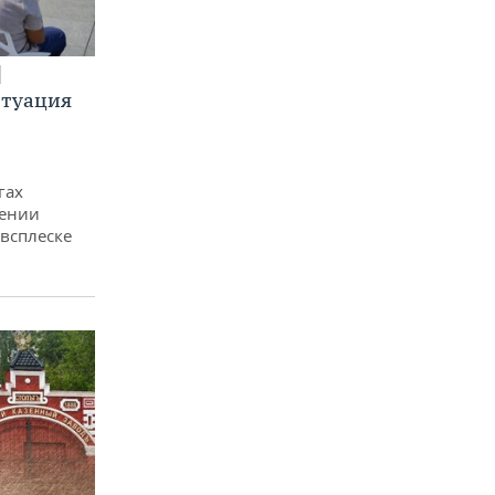
итуация
гах
дении
всплеске