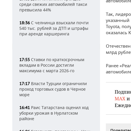
автомобиле
среди свежих автомобилей такси
превысила 44%
Так, лидер
указанный 
С челнинца взыскали почти
18:36
Toyota, по
540 тыс. рублей за ДТП и штрафы
оказалась 
при аренде каршеринга
Отечествен
млрд рубле
Ставки по краткосрочным
17:55
вкладам в России достигли
Ранее «Реа
максимума с марта 2026-го
автомобиле
Власти Турции ограничили
17:17
проход торговых судов в Черное
Подпи
море
MAX
и
Ежедн
Раис Татарстана оценил ход
16:41
уборки урожая в Нурлатском
районе
Поделитес