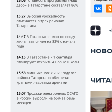
Готовность программы «Наш
16:06
двор» в Татарстане составляет 86%
Высокая урожайность
15:27
отмечается в трех районах
Татарстана
«
В Татарстане план по вводу
14:47
жилья выполнен на 83% с начала
года
НОВО
В Татарстане к 1 сентября
14:15
планируют открыть 4 новые школы
Минниханов: к 2029 году все
13:38
районы Татарстана обеспечат
ЧИТА
крытыми ледовыми аренами
Продажи электронных ОСАГО
13:07
в России выросли на 65% за семь
месяцев