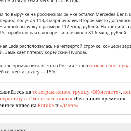
й по итогам семи месяцев 2016 года.
ом по выручке на российском рынке остался Mercedes-Benz, 
период получил 113,3 млрд рублей. Второе место досталось
лучившей выручку в размере 112 млрд рублей. На третьей ст
KIA, заработавшая в январе—июле около 81,6 млрд рублей.
ная Lada расположилась на четвертой строчке, концерн зара
й. Замыкает пятерку корейский Hyundai.
льное время» писало, что в России снова
отмечен рост прод
й сегмента Luxury — 15%.
сывайтесь на
телеграм-канал
,
группу «ВКонтакте»
,
кан
страницу в «Одноклассниках»
«Реального времени».
евные видео на
Rutube
и
«Дзене»
.
ь в соцсетях