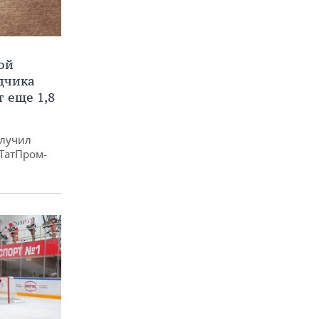
ой
ядчика
 еще 1,8
олучил
«ТатПром-