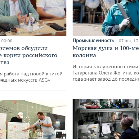
Промышленность
00:00
07 авг, 13
риемов обсудили
Морская душа и 100-м
е корни российского
колонна
тва
История заслуженного хими
Татарстана Олега Жогина, к
я работа над новой книгой
года знает завод до последн
зящных искусств ASG»