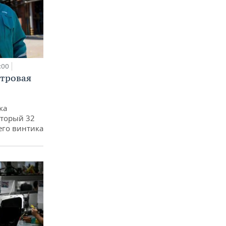
:00
етровая
ка
оторый 32
его винтика