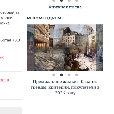
Книжная полка
который за
 марке
рочке
ботал 78,3
аж
ал в
Премиальное жилье в Казани:
тренды, критерии, покупатели в
2026 году