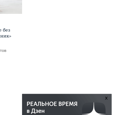
е без
яник»
итов
x