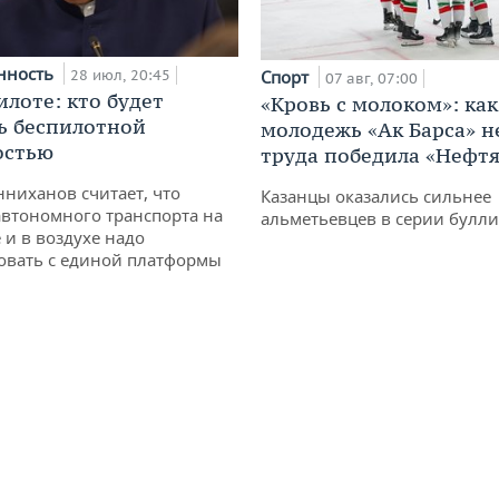
нность
28 июл, 20:45
Спорт
07 авг, 07:00
илоте: кто будет
«Кровь с молоком»: как
ь беспилотной
молодежь «Ак Барса» н
остью
труда победила «Нефт
ниханов считает, что
Казанцы оказались сильнее
втономного транспорта на
альметьевцев в серии булл
 и в воздухе надо
овать с единой платформы