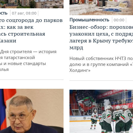
ость
07 авг, 08:00
го соцгорода до парков
Промышленность
00:00
: как за век
Бизнес-обзор: порохов
сь строительная
узаконил цеха, с подр
Казани
лагеря в Крыму требуют
млрд
 Дня строителя — история
я татарстанской
Новый собственник НЧТЗ п
ы и новые стандарты
долю и в группе компаний 
илья
Холдинг»