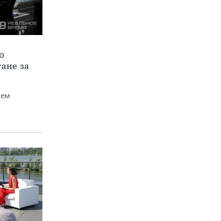
о
тане за
чем