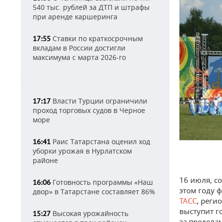
540 тыс. рублей за ДТП и штрафы
при аренде каршеринга
Ставки по краткосрочным
17:55
вкладам в России достигли
максимума с марта 2026-го
Власти Турции ограничили
17:17
проход торговых судов в Черное
море
Раис Татарстана оценил ход
16:41
уборки урожая в Нурлатском
районе
16 июля, с
Готовность программы «Наш
16:06
этом году 
двор» в Татарстане составляет 86%
ТАСС
, реги
выступит г
Высокая урожайность
15:27
за предела