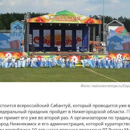
Фото: realnoevremya.ru/Се
остоится всероссийский Сабантуй, который проводится уже в 
федеральный праздник пройдет в Нижегородской области.
П
он примет его уже во второй раз. А организатором по тради
ород Нижнекамск и его администрация, которой кураторств
ми республики 10 лет назад поручил президент РТ Рустам 