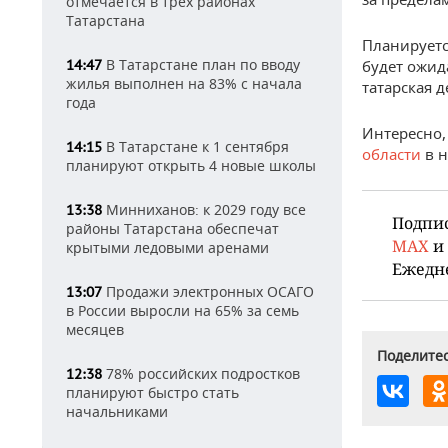
отмечается в трех районах
Татарстана
Планируется
В Татарстане план по вводу
14:47
будет ожид
жилья выполнен на 83% с начала
татарская д
года
Интересно,
В Татарстане к 1 сентября
14:15
области
в н
планируют открыть 4 новые школы
Минниханов: к 2029 году все
13:38
Подпи
районы Татарстана обеспечат
MAX
и
крытыми ледовыми аренами
Ежедн
Продажи электронных ОСАГО
13:07
в России выросли на 65% за семь
месяцев
Поделитес
78% российских подростков
12:38
планируют быстро стать
начальниками