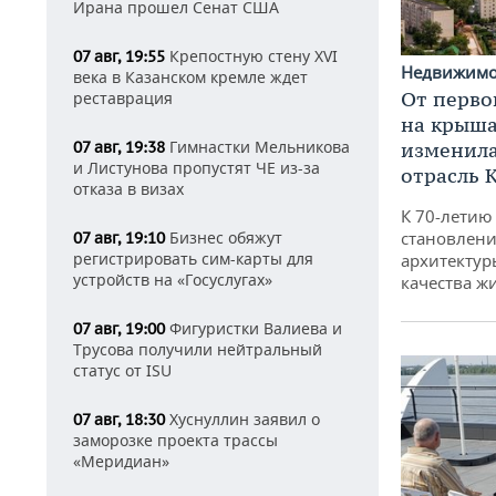
Ирана прошел Сенат США
Крепостную стену XVI
07 авг, 19:55
Недвижим
века в Казанском кремле ждет
От перво
реставрация
на крышах
Гимнастки Мельникова
изменила
07 авг, 19:38
и Листунова пропустят ЧЕ из-за
отрасль 
отказа в визах
К 70-летию
становлени
Бизнес обяжут
07 авг, 19:10
регистрировать сим-карты для
архитектур
устройств на «Госуслугах»
качества ж
Фигуристки Валиева и
07 авг, 19:00
Трусова получили нейтральный
статус от ISU
Хуснуллин заявил о
07 авг, 18:30
заморозке проекта трассы
«Меридиан»