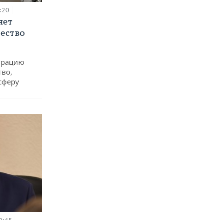
:20
яет
ество
еграцию
тво,
сферу