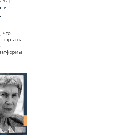
0:45
ет
й
, что
спорта на
о
платформы