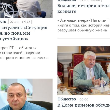
Большая история в ма
комнате
«Все наши вчера» Наталии 
ость
07 авг, 17:32
книга о том, как история не
затуллин: «Ситуация
разрушает обычную жизнь
я, но пока мы
 устойчиво»
троя РТ — об итогах
у строителей, падении
остроек и новом всплеске
Общество
00:00
В Доме приемов обсуд