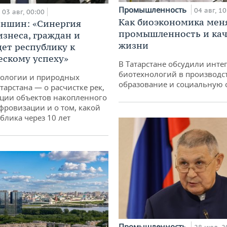
Промышленность
04 авг, 10
03 авг, 00:00
Как биоэкономика мен
аншин: «Синергия
промышленность и кач
изнеса, граждан и
жизни
дет республику к
ескому успеху»
В Татарстане обсудили инт
биотехнологий в производс
кологии и природных
образование и социальную 
тарстана — о расчистке рек,
ции объектов накопленного
ифровизации и о том, какой
блика через 10 лет
Промышленность