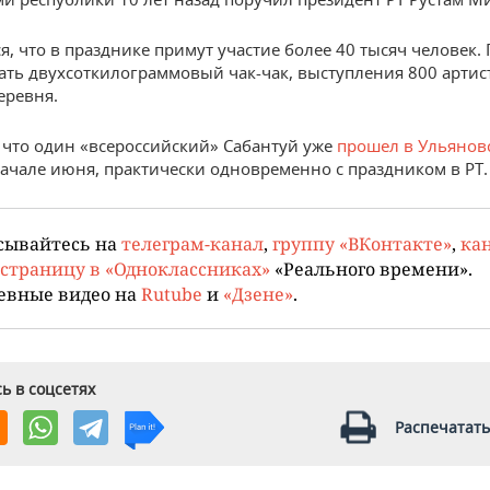
, что в празднике примут участие более 40 тысяч человек. 
ать двухсоткилограммовый чак-чак, выступления 800 артис
еревня.
 что один «всероссийский» Сабантуй уже
прошел в Ульянов
ачале июня, практически одновременно с праздником в РТ.
сывайтесь на
телеграм-канал
,
группу «ВКонтакте»
,
кан
страницу в «Одноклассниках»
«Реального времени».
евные видео на
Rutube
и
«Дзене»
.
ь в соцсетях
Распечатать