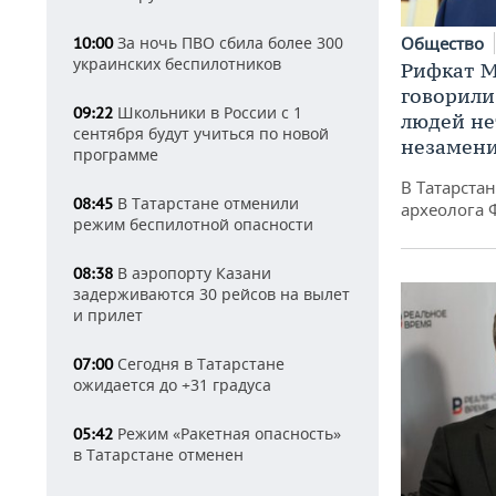
За ночь ПВО сбила более 300
Общество
10:00
украинских беспилотников
Рифкат М
говорили
Школьники в России с 1
09:22
людей нет
сентября будут учиться по новой
незамен
программе
В Татарста
В Татарстане отменили
08:45
археолога 
режим беспилотной опасности
В аэропорту Казани
08:38
задерживаются 30 рейсов на вылет
и прилет
Сегодня в Татарстане
07:00
ожидается до +31 градуса
Режим «Ракетная опасность»
05:42
в Татарстане отменен