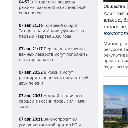
В Татарстане введены
04:53
Общество
режимы ракетной и беспилотной
Азат Зиг
опасностей
власти, б
Торговый оборот
07 авг, 21:36
науки ве
Татарстана и Индии удвоился за
экологич
первый квартал 2026 года
Министр э
Перечень жизненно
ресурсов Та
07 авг, 21:17
важных лекарств могут пополнить
рекультива
пять препаратов
вреда, о ц
будет респу
В России могут
07 авг, 20:52
расширить перечень получателей
двух пенсий
Урожай тепличных
07 авг, 20:31
овощей в России превысил 1 млн
тонн
Законопроект об
07 авг, 20:11
усилении санкций против РФ и