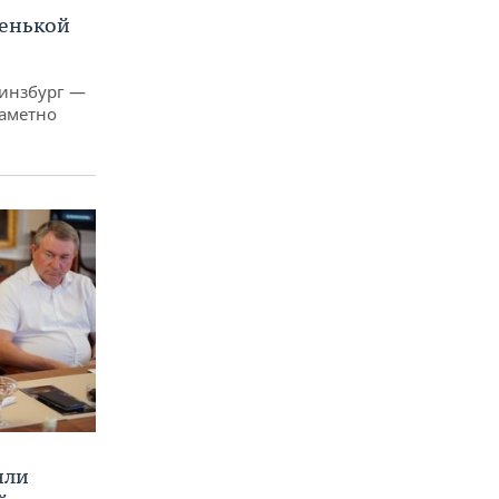
ленькой
Гинзбург —
заметно
или