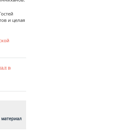
Гостей
тов и целая
ской
ал в
 материал