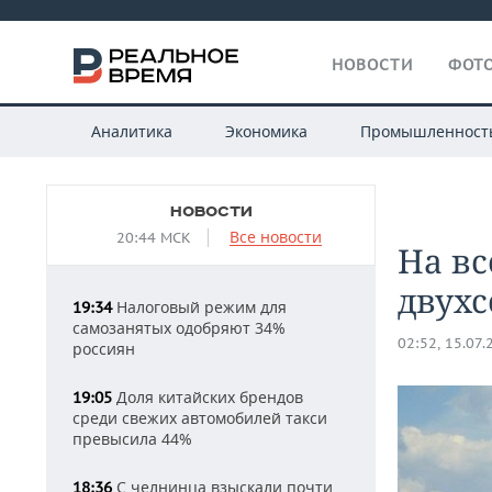
НОВОСТИ
ФОТО
Аналитика
Экономика
Промышленност
НОВОСТИ
Все новости
20:44 МСК
На вс
двух
Налоговый режим для
19:34
самозанятых одобряют 34%
02:52, 15.07.
россиян
Доля китайских брендов
19:05
среди свежих автомобилей такси
превысила 44%
С челнинца взыскали почти
18:36