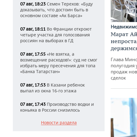
Семен Терехов: «Буду
07 авг, 18:23
доказывать, что достоин быть в
основном составе «Ак Барса»
Недвижим
Во Франции откроют
07 авг, 18:11
Марат Ай
четыре участка для голосования
россиян на выборах в ГД
непроста
держимся
«Не взятка, а
07 авг, 17:55
Глава Минс
возмещение расходов!»: суд не смог
полугодия 
избрать меру пресечения для топа
«Банка Татарстан»
продаж нов
сделок
В Казани ребенок
07 авг, 17:53
выпал из окна 16-го этажа
Производство водки и
07 авг, 17:43
коньяка в России снизилось
Новости раздела