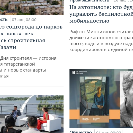
28 июл, 2
На автопилоте: кто буд
управлять беспилотно
ость
07 авг, 08:00
мобильностью
го соцгорода до парков
Рифкат Минниханов считает
: как за век
движение автономного тран
сь строительная
шоссе, воде и в воздухе над
Казани
координировать с единой 
 Дня строителя — история
я татарстанской
ы и новые стандарты
илья
Общество
01 авг, 00:00