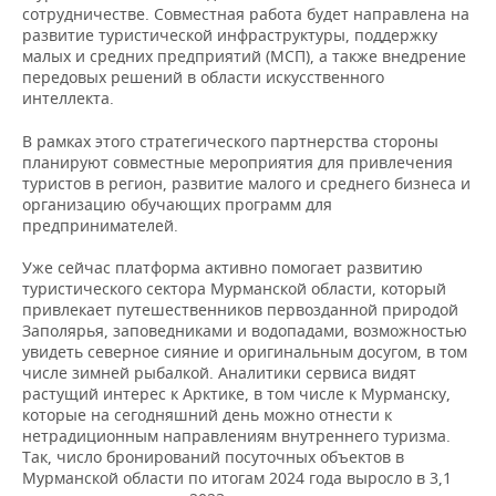
НЕФТЕХИМИЯ
сотрудничестве. Совместная работа будет направлена на
развитие туристической инфраструктуры, поддержку
РОЗНИЧНАЯ ТОРГОВЛЯ
НОВОСТИ ТЕХНОЛОГИЙ
МЕРОПРИЯТИЯ
малых и средних предприятий (МСП), а также внедрение
НЕФТЬ
передовых решений в области искусственного
ТРАНСПОРТ
IT
НОВОСТИ МЕРОПРИЯТИЙ
СПОРТ
интеллекта.
ОПК
В рамках этого стратегического партнерства стороны
УСЛУГИ
МЕДИА
ВЫЕЗДНАЯ РЕДАКЦИЯ
НОВОСТИ СПОРТА
ОБЩЕСТВО
ЭНЕРГЕТИКА
планируют совместные мероприятия для привлечения
туристов в регион, развитие малого и среднего бизнеса и
ТЕЛЕКОММУНИКАЦИИ
БИЗНЕС-БРАНЧИ
ФУТБОЛ
НОВОСТИ ОБЩЕСТВА
ФОТОГАЛЕРЕЯ
организацию обучающих программ для
предпринимателей.
ONLINE-КОНФЕРЕНЦИИ
ХОККЕЙ
ВЛАСТЬ
СЮЖЕТЫ
Уже сейчас платформа активно помогает развитию
туристического сектора Мурманской области, который
ОТКРЫТАЯ ЛЕКЦИЯ
БАСКЕТБОЛ
ИНФРАСТРУКТУРА
СПРАВОЧНИК
привлекает путешественников первозданной природой
Заполярья, заповедниками и водопадами, возможностью
ВОЛЕЙБОЛ
ИСТОРИЯ
СПИСОК ПЕРСОН
ПОЛНАЯ ВЕРСИЯ
увидеть северное сияние и оригинальным досугом, в том
числе зимней рыбалкой. Аналитики сервиса видят
растущий интерес к Арктике, в том числе к Мурманску,
КИБЕРСПОРТ
КУЛЬТУРА
СПИСОК КОМПАНИЙ
которые на сегодняшний день можно отнести к
нетрадиционным направлениям внутреннего туризма.
ФИГУРНОЕ КАТАНИЕ
МЕДИЦИНА
Так, число бронирований посуточных объектов в
Мурманской области по итогам 2024 года выросло в 3,1