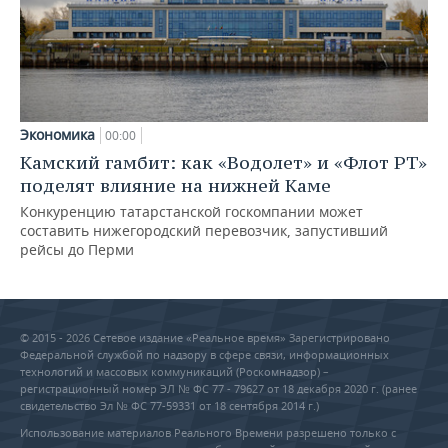
Экономика
00:00
Камский гамбит: как «Водолет» и «Флот РТ»
поделят влияние на нижней Каме
Конкуренцию татарстанской госкомпании может
составить нижегородский перевозчик, запустивший
рейсы до Перми
© 2015 - 2026 Сетевое издание «Реальное время» Зарегистрировано
Федеральной службой по надзору в сфере связи, информационных
технологий и массовых коммуникаций (Роскомнадзор) –
регистрационный номер ЭЛ № ФС 77 - 79627 от 18 декабря 2020 г. (ранее
свидетельство Эл № ФС 77-59331 от 18 сентября 2014 г.)
Использование материалов Реального Времени разрешено только с