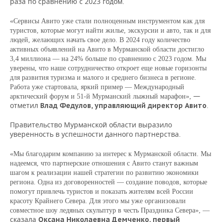
раза по сравнению с 2023 годом.
ВОДНЫЕ ВИДЫ СПОРТА
ОБРАЗОВАНИЕ
«Сервисы Авито уже стали полноценным инструментом как для
ХОККЕЙ С МЯЧОМ
ПРОИСШЕСТВИЯ
туристов, которые могут найти жилье, экскурсии и авто, так и для
людей, желающих начать свое дело.
В 2024 году количество
активных объявлений на Авито в Мурманской области достигло
3,4 миллиона — на 24% больше по сравнению с 2023 годом. Мы
уверены, что наше сотрудничество откроет еще новые горизонты
для развития туризма и малого и среднего бизнеса в регионе.
Работа уже стартовала, яркий пример — Международный
—
арктический форум и 51-й Мурманский лыжный марафон»,
отметил
Влад Федулов, управляющий директор Авито
.
Правительство Мурманской области выразило
уверенность в успешности данного партнерства.
«Мы благодарим компанию за интерес к Мурманской области. Мы
надеемся, что партнерские отношения с Авито станут важным
шагом к реализации нашей стратегии по развитию экономики
региона. Одна из договоренностей — создание поводов, которые
помогут привлечь туристов и показать жителям всей России
красоту Крайнего Севера. Для этого мы уже организовали
совместное шоу ледяных скульптур в честь Праздника Севера», —
сказала
Оксана Николаевна Демченко, первый