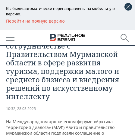
Вы были автоматически перенаправлены на мобильную
версию.
Перейти на полную версию
РЕГИОНЫ
МЕРОПРИЯТИЯ
Авито подписал соглашение о
БАШКОРТОСТАН
НОВОСТИ
сотрудничестве с
ТАТАРСТАН
АНАЛИТИКА
Правительством Мурманской
области в сфере развития
УДМУРТИЯ
НОВОСТИ АНАЛИТИКИ
ЭКОНОМИКА
туризма, поддержки малого и
ДЕКЛАРАЦИИ О ДОХОДАХ
НОВОСТИ ЭКОНОМИКИ
ПРОМЫШЛЕННОСТЬ
среднего бизнеса и внедрения
решений по искусственному
КОРОЛИ ГОСЗАКАЗА ПФО
ФИНАНСЫ
НОВОСТИ
НЕДВИЖИМОСТЬ
интеллекту
ПРОМЫШЛЕННОСТИ
ВУЗЫ ТАТАРСТАНА
БАНКИ
НОВОСТИ НЕДВИЖИМОСТИ
АВТО
10:32, 28.03.2025
АГРОПРОМ
КОМУ ПРИНАДЛЕЖАТ
БЮДЖЕТ
НОВОСТИ АВТО
БИЗНЕС
На Международном арктическом форуме «Арктика —
ТОРГОВЫЕ ЦЕНТРЫ
МАШИНОСТРОЕНИЕ
территория диалога» (МАФ) Авито и правительство
ТАТАРСТАНА
ИНВЕСТИЦИИ
НОВОСТИ БИЗНЕСА
ТЕХНОЛОГИИ
Мурманской области подписали соглашение о