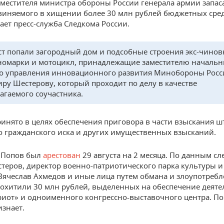
местителя министра обороны России генерала армии запас
виняемого в хищении более 30 млн рублей бюджетных сре
ает пресс-служба Следкома России.
ст попали загородный дом и подсобные строения экс-чинов
номарки и мотоцикл, принадлежащие заместителю начальн
о управления инновационного развития Минобороны Росс
ру Шестерову, который проходит по делу в качестве
агаемого соучастника.
инято в целях обеспечения приговора в части взыскания ш
 гражданского иска и других имущественных взысканий.
 Попов был
арестован
29 августа на 2 месяца. По данным сле
стеров, директор военно-патриотического парка культуры и
Вячеслав Ахмедов и иные лица путем обмана и злоупотреб
охитили 30 млн рублей, выделенных на обеспечение деяте
риот» и одноименного конгрессно-выставочного центра. П
изнает.