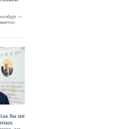
Гинзбург —
заметно
Как бы ни
нимых