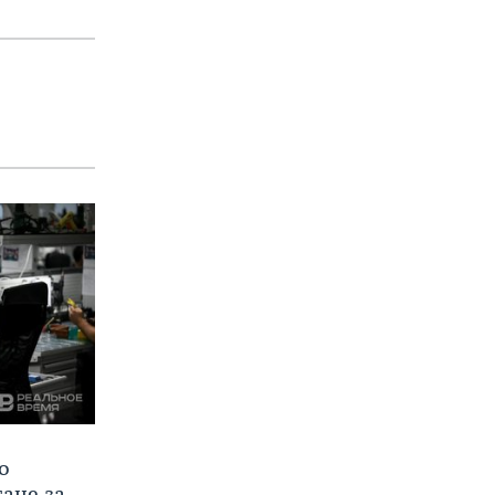
о
тане за