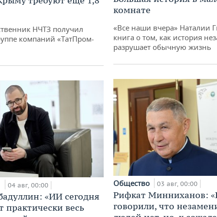
 Крыму требуют еще 1,8
комнате
«Все наши вчера» Наталии 
твенник НЧТЗ получил
книга о том, как история не
руппе компаний «ТатПром-
разрушает обычную жизнь
Общество
и
03 авг, 00:00
04 авг, 00:00
Рифкат Минниханов: «
бадуллин: «ИИ сегодня
говорили, что незаме
т практически весь