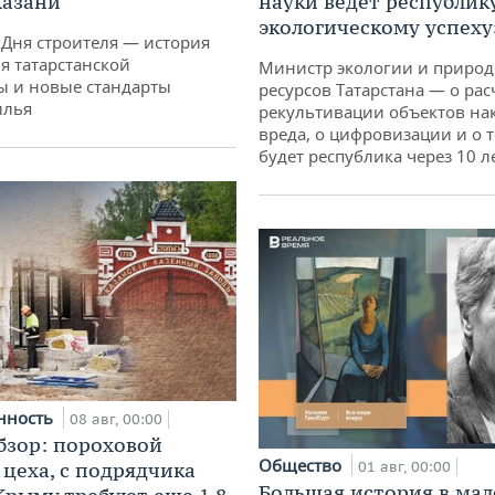
Казани
науки ведет республик
экологическому успеху
 Дня строителя — история
я татарстанской
Министр экологии и приро
ы и новые стандарты
ресурсов Татарстана — о рас
илья
рекультивации объектов на
вреда, о цифровизации и о т
будет республика через 10 л
нность
08 авг, 00:00
бзор: пороховой
Общество
 цеха, с подрядчика
01 авг, 00:00
Большая история в ма