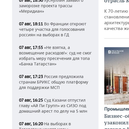
отрасль 
Хуснуллин заявил о
07 авг, 18:30
заморозке проекта трассы
К 70-летию
«Меридиан»
становлени
архитектур
Во Франции откроют
07 авг, 18:11
качества ж
четыре участка для голосования
россиян на выборах в ГД
«Не взятка, а
07 авг, 17:55
возмещение расходов!»: суд не смог
избрать меру пресечения для топа
«Банка Татарстан»
Россия предложила
07 авг, 17:23
странам БРИКС общую платформу
для поддержки МСП
Суд Казани отпустил
07 авг, 16:25
главу «Ай Пи Групп» из СИЗО под
Промышле
домашний арест по делу на 5 млн
Бизнес-о
узаконил
На выборах в
07 авг, 16:20