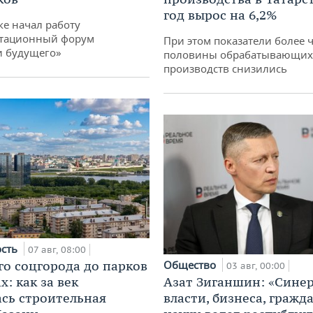
год вырос на 6,2%
ке начал работу
тационный форум
При этом показатели более 
и будущего»
половины обрабатывающих
производств снизились
ость
07 авг, 08:00
го соцгорода до парков
Общество
03 авг, 00:00
: как за век
Азат Зиганшин: «Сине
сь строительная
власти, бизнеса, гражд