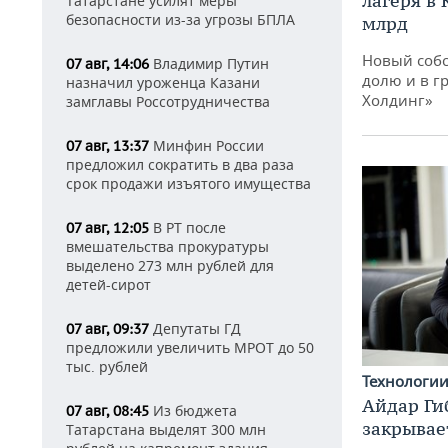
лагеря в
Татарстане усилят меры
безопасности из-за угрозы БПЛА
млрд
Новый собс
Владимир Путин
07 авг, 14:06
долю и в г
назначил уроженца Казани
Холдинг»
замглавы Россотрудничества
Минфин России
07 авг, 13:37
предложил сократить в два раза
срок продажи изъятого имущества
В РТ после
07 авг, 12:05
вмешательства прокуратуры
выделено 273 млн рублей для
детей-сирот
Депутаты ГД
07 авг, 09:37
предложили увеличить МРОТ до 50
тыс. рублей
Технологи
Айдар Ги
Из бюджета
07 авг, 08:45
закрывае
Татарстана выделят 300 млн