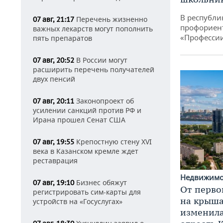
В республи
Перечень жизненно
07 авг, 21:17
профориен
важных лекарств могут пополнить
«Професси
пять препаратов
В России могут
07 авг, 20:52
расширить перечень получателей
двух пенсий
Законопроект об
07 авг, 20:11
усилении санкций против РФ и
Ирана прошел Сенат США
Крепостную стену XVI
07 авг, 19:55
века в Казанском кремле ждет
реставрация
Недвижим
Бизнес обяжут
07 авг, 19:10
От перво
регистрировать сим-карты для
на крышах
устройств на «Госуслугах»
изменила