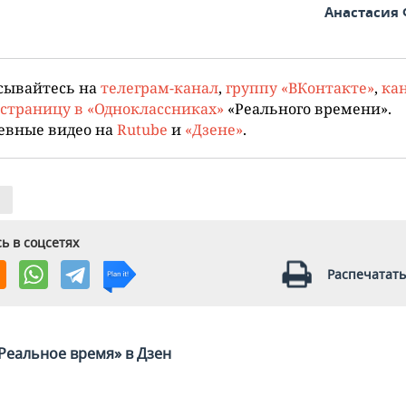
Анастасия
сывайтесь на
телеграм-канал
,
группу «ВКонтакте»
,
кан
страницу в «Одноклассниках»
«Реального времени».
евные видео на
Rutube
и
«Дзене»
.
ь в соцсетях
Распечатать
Реальное время» в Дзен