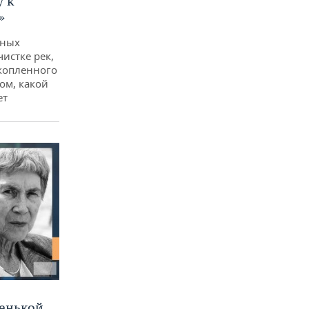
у к
»
дных
чистке рек,
копленного
ом, какой
ет
ленькой