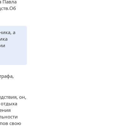
а Павла
дств.Об
ника, а
ика
ии
трафа,
дствия, он,
 отдыха
ления
льности
опов свою