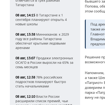
отмечается в трех районах
бывшего за
Татарстана
Попова, об
этом сообщ
В Татарстане к 1
08 авг, 14:15
сентября планируют открыть 4
новые школы
Под аре
также и
Главног
Минниханов: к 2029
08 авг, 13:38
году все районы Татарстана
Владими
обеспечат крытыми ледовыми
предпол
аренами
Решение пр
Продажи электронных
08 авг, 13:07
возможного
ОСАГО в России выросли на 65% за
семь месяцев
Напомним,
78% российских
08 авг, 12:38
а также Ше
подростков планируют быстро
«Патриот» 
стать начальниками
доверием п
парка «Пат
Власти России
08 авг, 12:10
вину не пр
расширили список премий, чьи