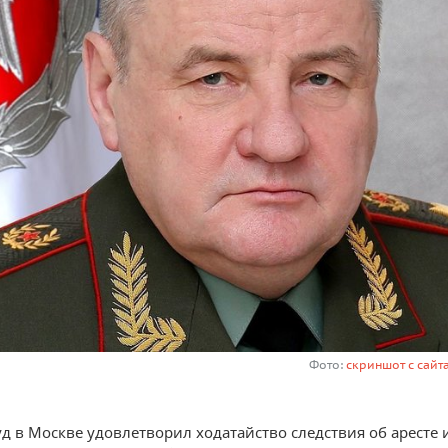
Фото:
скриншот с сай
д в Москве удовлетворил ходатайство следствия об аресте