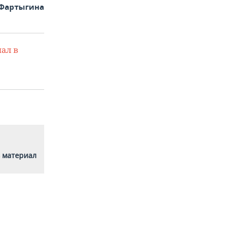
 Фартыгина
ал в
 материал