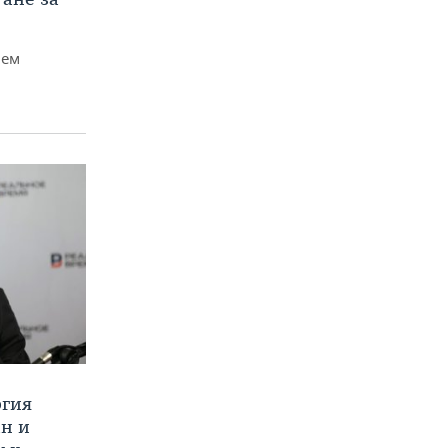
чем
ргия
ан и