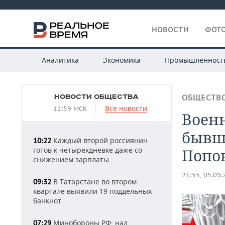
НОВОСТИ
ФОТО
Аналитика
Экономика
Промышленност
НОВОСТИ ОБЩЕСТВА
ОБЩЕСТВ
Все новости
12:59 МСК
Воен
бывш
Каждый второй россиянин
10:22
готов к четырехдневке даже со
Попо
снижением зарплаты
21:55, 05.09
В Татарстане во втором
09:32
квартале выявили 19 поддельных
банкнот
Минобороны РФ: над
07:29