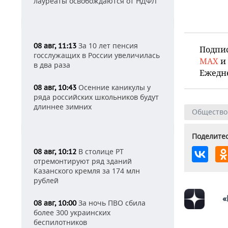
лауреаты освобождаются от НДФЛ
За 10 лет пенсия
08 авг, 11:13
Подпи
госслужащих в России увеличилась
MAX
и
в два раза
Ежедн
Осенние каникулы у
08 авг, 10:43
ряда российских школьников будут
длиннее зимних
Общество
Поделитес
В столице РТ
08 авг, 10:12
отремонтируют ряд зданий
Казанского кремля за 174 млн
рублей
«
За ночь ПВО сбила
08 авг, 10:00
более 300 украинских
беспилотников