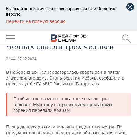
Вы были автоматически перенаправлены на мобильную
версию.
Перейти на полную версию
РЕГИОНЫ
ПРОИСШЕСТВИЯ
На пожаре в Набережных
БАШКОРТОСТАН
НОВОСТИ
Челнах спасли трех человек
ТАТАРСТАН
АНАЛИТИКА
21:44, 07.02.2024
УДМУРТИЯ
НОВОСТИ АНАЛИТИКИ
ЭКОНОМИКА
В Набережных Челнах загорелась квартира на пятом
этаже жилого дома. Огонь охватил мебель, сообщили в
ДЕКЛАРАЦИИ О ДОХОДАХ
НОВОСТИ ЭКОНОМИКИ
ПРОМЫШЛЕННОСТЬ
пресс-службе ГУ МЧС России по Татарстану.
КОРОЛИ ГОСЗАКАЗА ПФО
ФИНАНСЫ
НОВОСТИ
НЕДВИЖИМОСТЬ
ПРОМЫШЛЕННОСТИ
Прибывшие на место пожарные спасли трех
человек. Мужчину с отравлением продуктами
ВУЗЫ ТАТАРСТАНА
БАНКИ
НОВОСТИ НЕДВИЖИМОСТИ
АВТО
горения передали врачам.
АГРОПРОМ
КОМУ ПРИНАДЛЕЖАТ
БЮДЖЕТ
НОВОСТИ АВТО
БИЗНЕС
ТОРГОВЫЕ ЦЕНТРЫ
МАШИНОСТРОЕНИЕ
Площадь пожара составила два квадратных метра. По
ТАТАРСТАНА
предварительным данным, причиной возгорания стало
ИНВЕСТИЦИИ
НОВОСТИ БИЗНЕСА
ТЕХНОЛОГИИ