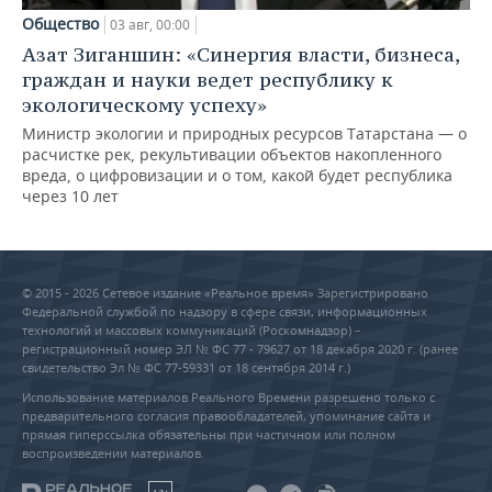
Общество
03 авг, 00:00
Азат Зиганшин: «Синергия власти, бизнеса,
граждан и науки ведет республику к
экологическому успеху»
Министр экологии и природных ресурсов Татарстана — о
расчистке рек, рекультивации объектов накопленного
вреда, о цифровизации и о том, какой будет республика
через 10 лет
© 2015 - 2026 Сетевое издание «Реальное время» Зарегистрировано
Федеральной службой по надзору в сфере связи, информационных
технологий и массовых коммуникаций (Роскомнадзор) –
регистрационный номер ЭЛ № ФС 77 - 79627 от 18 декабря 2020 г. (ранее
свидетельство Эл № ФС 77-59331 от 18 сентября 2014 г.)
Использование материалов Реального Времени разрешено только с
предварительного согласия правообладателей, упоминание сайта и
прямая гиперссылка обязательны при частичном или полном
воспроизведении материалов.