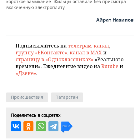
короткое замыкание. Жильцы оставили без присмотра
НЕФТЕХИМИЯ
включенную электроплиту.
РОЗНИЧНАЯ ТОРГОВЛЯ
НОВОСТИ ТЕХНОЛОГИЙ
МЕРОПРИЯТИЯ
НЕФТЬ
Айрат Назипов
ТРАНСПОРТ
IT
НОВОСТИ МЕРОПРИЯТИЙ
СПОРТ
ОПК
УСЛУГИ
МЕДИА
ВЫЕЗДНАЯ РЕДАКЦИЯ
НОВОСТИ СПОРТА
ОБЩЕСТВО
ЭНЕРГЕТИКА
Подписывайтесь на
телеграм-канал
,
группу «ВКонтакте»
,
канал в MAX
и
ТЕЛЕКОММУНИКАЦИИ
БИЗНЕС-БРАНЧИ
ФУТБОЛ
НОВОСТИ ОБЩЕСТВА
ФОТОГАЛЕРЕЯ
страницу в «Одноклассниках»
«Реального
времени». Ежедневные видео на
Rutube
и
ONLINE-КОНФЕРЕНЦИИ
ХОККЕЙ
ВЛАСТЬ
СЮЖЕТЫ
«Дзене»
.
ОТКРЫТАЯ ЛЕКЦИЯ
БАСКЕТБОЛ
ИНФРАСТРУКТУРА
СПРАВОЧНИК
Происшествия
Татарстан
ВОЛЕЙБОЛ
ИСТОРИЯ
СПИСОК ПЕРСОН
ПОЛНАЯ ВЕРСИЯ
КИБЕРСПОРТ
КУЛЬТУРА
СПИСОК КОМПАНИЙ
Поделитесь в соцсетях
ФИГУРНОЕ КАТАНИЕ
МЕДИЦИНА