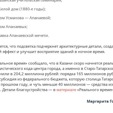
азанская учительская семинария;
илой дом (1880-е годы);
ом Усманова — Апанаевой;
ом Апанаевых;
авка Апанаевской мечети.
ется, что подсветка подчеркнет архитектурные детали, созд
 эффект и улучшит восприятие зданий в ночное время.
альное время» сообщало, что в Казани скоро начнется реал
истического кода центра города, а именно в Старо-Татарско
нили в 204,2 миллиона рублей: порядка 165 миллионов ру
 субсидия из федерального бюджета, которую столица Татар
 прошлом году, и чуть меньше 40 миллионов — средства и
. Детали благоустройства — в
материале
«Реального времен
Маргарита Г