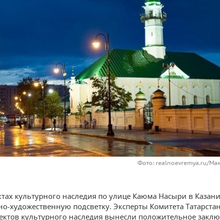
Фото: realnoevremya.ru/Ма
ктах культурного наследия по улице Каюма Насыри в Казани
но-художественную подсветку. Эксперты Комитета Татарстан
ектов культурного наследия вынесли положительное заклю