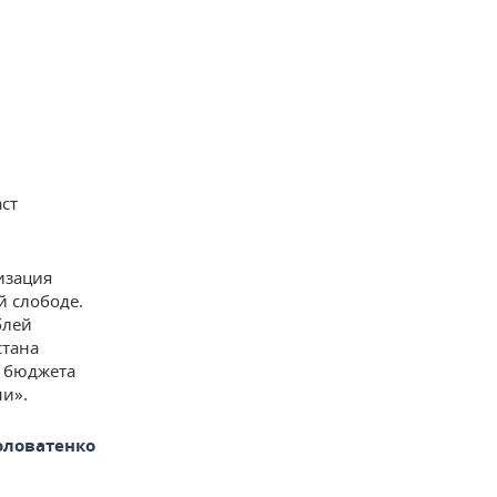
аст
изация
й слободе.
блей
стана
з бюджета
и».
оловатенко