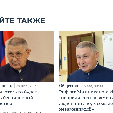
ЙТЕ ТАКЖЕ
нность
Общество
28 июл, 20:45
03 авг, 00:00
илоте: кто будет
Рифкат Минниханов: «
ь беспилотной
говорили, что незаме
остью
людей нет, но, к сожал
незаменимый»
ниханов считает, что