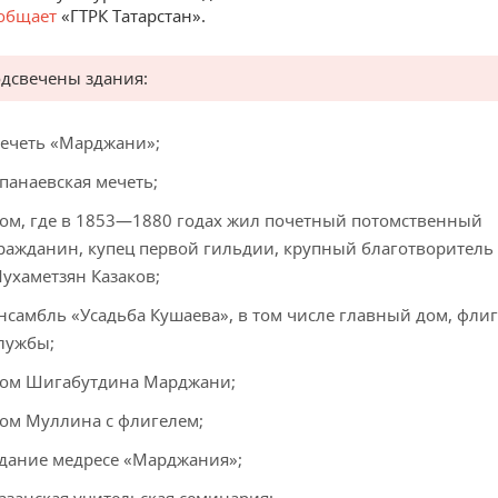
общает
«ГТРК Татарстан».
одсвечены здания:
ечеть «Марджани»;
панаевская мечеть;
ом, где в 1853—1880 годах жил почетный потомственный
ражданин, купец первой гильдии, крупный благотворитель
ухаметзян Казаков;
нсамбль «Усадьба Кушаева», в том числе главный дом, флиг
лужбы;
ом Шигабутдина Марджани;
ом Муллина с флигелем;
дание медресе «Марджания»;