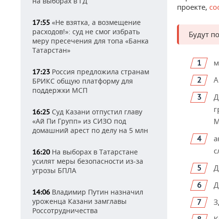
на выборах в ГД
проекте,
со
«Не взятка, а возмещение
17:55
расходов!»: суд не смог избрать
Будут п
меру пресечения для топа «Банка
Татарстан»
м
Россия предложила странам
17:23
А
БРИКС общую платформу для
поддержки МСП
Д
г
Суд Казани отпустил главу
16:25
«Ай Пи Групп» из СИЗО под
М
домашний арест по делу на 5 млн
а
с
На выборах в Татарстане
16:20
усилят меры безопасности из-за
Д
угрозы БПЛА
Д
Владимир Путин назначил
14:06
уроженца Казани замглавы
З
Россотрудничества