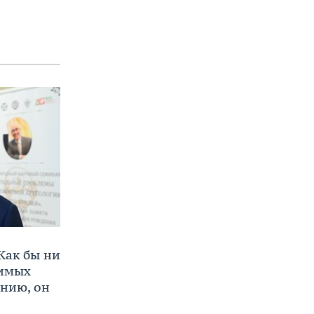
Как бы ни
нимых
ению, он