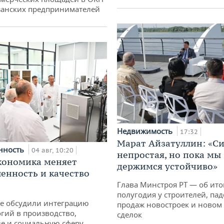
занских предпринимателей
Недвижимость
17:32
Марат Айзатуллин: «С
нность
04 авг, 10:20
непростая, но пока мы
кономика меняет
держимся устойчиво»
нность и качество
Глава Минстроя РТ — об ито
полугодия у строителей, па
не обсудили интеграцию
продаж новостроек и новом 
гий в производство,
сделок
е и социальную сферу