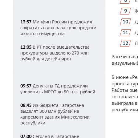
К
Ж
Д
Минфин России предложил
13:37
сократить в два раза срок продажи
Д
изъятого имущества
Л
В РТ после вмешательства
12:05
прокуратуры выделено 273 млн
Рассчитыва
рублей для детей-сирот
визуальный
В июне «Ре
проекта тур
Депутаты ГД предложили
09:37
Работы оце
увеличить МРОТ до 50 тыс. рублей
составляет
выиграла в
Из бюджета Татарстана
08:45
республики
выделят 300 млн рублей на
капремонт здания Минэкологии
республики
Сегодня в Татарстане
07:00