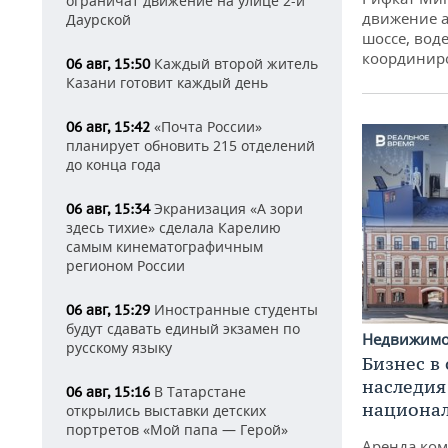
ограничат движение на улице 2-й
движение а
Даурской
шоссе, воде
координир
Каждый второй житель
06 авг, 15:50
Казани готовит каждый день
«Почта России»
06 авг, 15:42
планирует обновить 215 отделений
до конца года
Экранизация «А зори
06 авг, 15:34
здесь тихие» сделала Карелию
самым кинематографичным
регионом России
Иностранные студенты
06 авг, 15:29
будут сдавать единый экзамен по
Недвижим
русскому языку
Бизнес в
наследия
В Татарстане
06 авг, 15:16
национа
открылись выставки детских
портретов «Мой папа — Герой»
Аренда ко