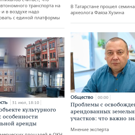
втономного транспорта на
В Татарстане прошел семина
 и в воздухе надо
археолога Фаяза Хузина
овать с единой платформы
Общество
00:00
ость
31 июл, 18:10
Проблемы с освобожд
 объекте культурного
арендованных земель
: особенности
участков: что важно зн
льной аренды
Мнение эксперта
ммерческих площадей в ОКН