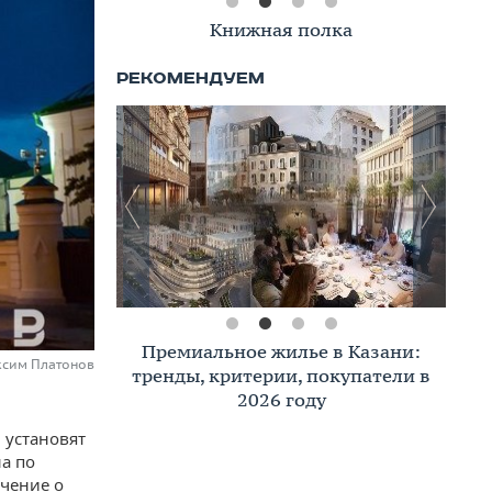
Книжная полка
Премиальное жилье в Казани:
ксим Платонов
тренды, критерии, покупатели в
2026 году
 установят
а по
чение о