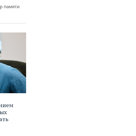
р памяти
ением
ных
ать