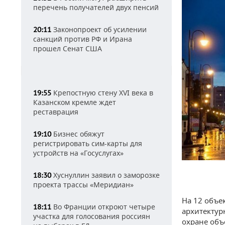
перечень получателей двух пенсий
Законопроект об усилении
20:11
санкций против РФ и Ирана
прошел Сенат США
Крепостную стену XVI века в
19:55
Казанском кремле ждет
реставрация
Бизнес обяжут
19:10
регистрировать сим-карты для
устройств на «Госуслугах»
Хуснуллин заявил о заморозке
18:30
проекта трассы «Меридиан»
На 12 объе
Во Франции откроют четыре
18:11
архитектур
участка для голосования россиян
охране объ