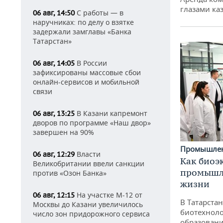
глазами ка
С работы — в
06 авг, 14:50
наручниках: по делу о взятке
задержали замглавы «Банка
Татарстан»
В России
06 авг, 14:05
зафиксированы массовые сбои
онлайн-сервисов и мобильной
связи
В Казани капремонт
06 авг, 13:25
дворов по программе «Наш двор»
завершен на 90%
Промышле
Власти
06 авг, 12:29
Как биоэ
Великобритании ввели санкции
промышле
против «Озон Банка»
жизни
На участке М-12 от
06 авг, 12:15
В Татарста
Москвы до Казани увеличилось
биотехноло
число зон придорожного сервиса
образовани