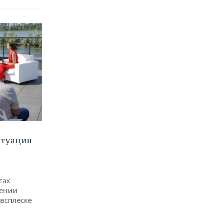
итуация
гах
дении
всплеске