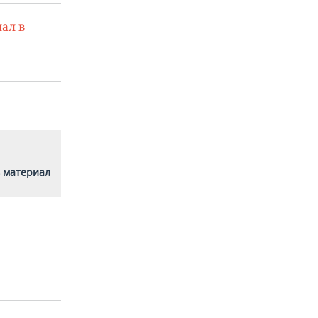
ал в
 материал