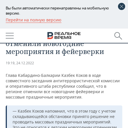
Вы были автоматически перенаправлены на мобильную
версию.
Перейти на полную версию
РЕГИОНЫ
ОБЩЕСТВО
В Кабардино-Балкарии
БАШКОРТОСТАН
НОВОСТИ
отменили новогодние
ТАТАРСТАН
АНАЛИТИКА
мероприятия и фейерверки
УДМУРТИЯ
НОВОСТИ АНАЛИТИКИ
ЭКОНОМИКА
19:19, 24.12.2022
ДЕКЛАРАЦИИ О ДОХОДАХ
НОВОСТИ ЭКОНОМИКИ
ПРОМЫШЛЕННОСТЬ
Глава Кабардино-Балкарии Казбек Коков в ходе
совместного заседания антитеррористической комиссии
КОРОЛИ ГОСЗАКАЗА ПФО
ФИНАНСЫ
НОВОСТИ
НЕДВИЖИМОСТЬ
и оперативного штаба республики сообщил, что в
ПРОМЫШЛЕННОСТИ
регионе отменили все новогодние фейерверки и
массовые праздничные мероприятия.
ВУЗЫ ТАТАРСТАНА
БАНКИ
НОВОСТИ НЕДВИЖИМОСТИ
АВТО
АГРОПРОМ
— Казбек Коков напомнил, что в этом году с учетом
КОМУ ПРИНАДЛЕЖАТ
БЮДЖЕТ
НОВОСТИ АВТО
БИЗНЕС
ТОРГОВЫЕ ЦЕНТРЫ
МАШИНОСТРОЕНИЕ
складывающейся обстановки принято решение не
ТАТАРСТАНА
проводить массовых праздничных мероприятий.
ИНВЕСТИЦИИ
НОВОСТИ БИЗНЕСА
ТЕХНОЛОГИИ
Это не относится к детским новогодним утренникам