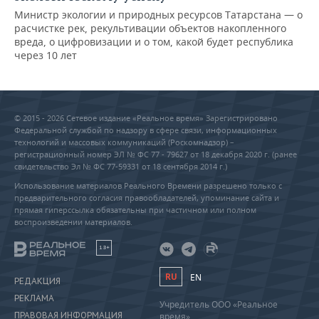
Министр экологии и природных ресурсов Татарстана — о
расчистке рек, рекультивации объектов накопленного
вреда, о цифровизации и о том, какой будет республика
через 10 лет
© 2015 - 2026 Сетевое издание «Реальное время» Зарегистрировано
Федеральной службой по надзору в сфере связи, информационных
технологий и массовых коммуникаций (Роскомнадзор) –
регистрационный номер ЭЛ № ФС 77 - 79627 от 18 декабря 2020 г. (ранее
свидетельство Эл № ФС 77-59331 от 18 сентября 2014 г.)
Использование материалов Реального Времени разрешено только с
предварительного согласия правообладателей, упоминание сайта и
прямая гиперссылка обязательны при частичном или полном
воспроизведении материалов.
18+
RU
EN
РЕДАКЦИЯ
РЕКЛАМА
Учредитель ООО «Реальное
ПРАВОВАЯ ИНФОРМАЦИЯ
время»