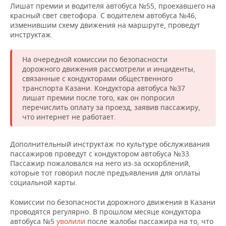
ВОДНЫЕ ВИДЫ СПОРТА
ОБРАЗОВАНИЕ
Лишат премии и водителя автобуса №55, проехавшего на
красный свет светофора. С водителем автобуса №46,
ХОККЕЙ С МЯЧОМ
ПРОИСШЕСТВИЯ
изменившим схему движения на маршруте, проведут
инструктаж.
На очередной комиссии по безопасности
дорожного движения рассмотрели и инциденты,
связанные с кондукторами общественного
транспорта Казани. Кондуктора автобуса №37
лишат премии после того, как он попросил
перечислить оплату за проезд, заявив пассажиру,
что интернет не работает.
Дополнительный инструктаж по культуре обслуживания
пассажиров проведут с кондуктором автобуса №33.
Пассажир пожаловался на него из-за оскорблений,
которые тот говорил после предъявления для оплаты
социальной карты.
Комиссии по безопасности дорожного движения в Казани
проводятся регулярно. В прошлом месяце кондуктора
автобуса №5
уволили
после жалобы пассажира на то, что