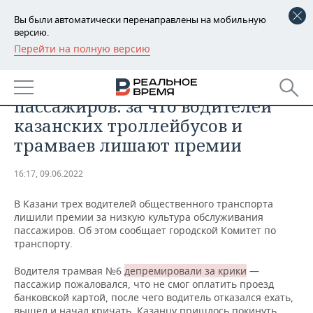
Вы были автоматически перенаправлены на мобильную
версию.
Перейти на полную версию
РЕГИОНЫ
ПРОИСШЕСТВИЯ
Низкая культура обслуживания
БАШКОРТОСТАН
НОВОСТИ
пассажиров: за что водителей
ТАТАРСТАН
АНАЛИТИКА
казанских троллейбусов и
трамваев лишают премии
УДМУРТИЯ
НОВОСТИ АНАЛИТИКИ
ЭКОНОМИКА
16:17, 09.06.2022
ДЕКЛАРАЦИИ О ДОХОДАХ
НОВОСТИ ЭКОНОМИКИ
ПРОМЫШЛЕННОСТЬ
В Казани трех водителей общественного транспорта
КОРОЛИ ГОСЗАКАЗА ПФО
ФИНАНСЫ
НОВОСТИ
НЕДВИЖИМОСТЬ
лишили премии за низкую культура обслуживания
ПРОМЫШЛЕННОСТИ
пассажиров. Об этом сообщает городской Комитет по
ВУЗЫ ТАТАРСТАНА
БАНКИ
НОВОСТИ НЕДВИЖИМОСТИ
АВТО
транспорту.
АГРОПРОМ
Водителя трамвая №6
депремировали за крики
—
КОМУ ПРИНАДЛЕЖАТ
БЮДЖЕТ
НОВОСТИ АВТО
БИЗНЕС
пассажир пожаловался, что не смог оплатить проезд
ТОРГОВЫЕ ЦЕНТРЫ
МАШИНОСТРОЕНИЕ
ТАТАРСТАНА
банковской картой, после чего водитель отказался ехать,
ИНВЕСТИЦИИ
НОВОСТИ БИЗНЕСА
ТЕХНОЛОГИИ
вышел и начал кричать. Казанцу пришлось покинуть