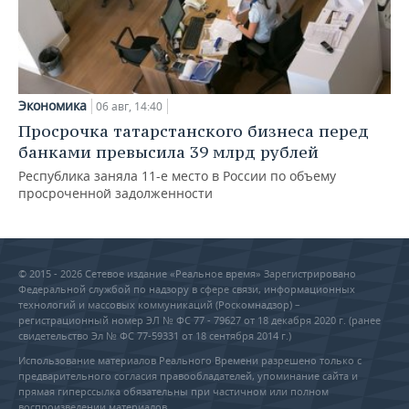
Экономика
06 авг, 14:40
Просрочка татарстанского бизнеса перед
банками превысила 39 млрд рублей
Республика заняла 11-е место в России по объему
просроченной задолженности
© 2015 - 2026 Сетевое издание «Реальное время» Зарегистрировано
Федеральной службой по надзору в сфере связи, информационных
технологий и массовых коммуникаций (Роскомнадзор) –
регистрационный номер ЭЛ № ФС 77 - 79627 от 18 декабря 2020 г. (ранее
свидетельство Эл № ФС 77-59331 от 18 сентября 2014 г.)
Использование материалов Реального Времени разрешено только с
предварительного согласия правообладателей, упоминание сайта и
прямая гиперссылка обязательны при частичном или полном
воспроизведении материалов.