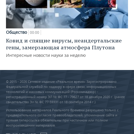
Общество
00:00
Ковид и спящие вирусы, неандертальские
гены, замерзающая атмосфера Плутона
Интересные новости науки за неделю
© 2015 - 2026 Сетевое издание «Реальное время» Зарегистрировано
Федеральной службой по надзору в сфере связи, информационных
технологий и массовых коммуникаций (Роскомнадзор) –
регистрационный номер ЭЛ № ФС 77 - 79627 от 18 декабря 2020 г. (ранее
свидетельство Эл № ФС 77-59331 от 18 сентября 2014 г.)
Использование материалов Реального Времени разрешено только с
предварительного согласия правообладателей, упоминание сайта и
прямая гиперссылка обязательны при частичном или полном
воспроизведении материалов.