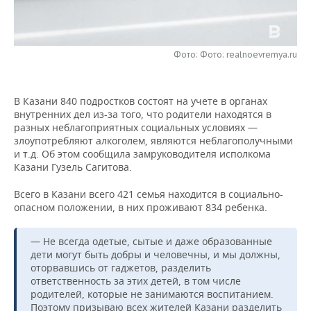
НЕФТЕХИМИЯ
РОЗНИЧНАЯ ТОРГОВЛЯ
НОВОСТИ ТЕХНОЛОГИЙ
МЕРОПРИЯТИЯ
НЕФТЬ
Фото: Фото: realnoevremya.ru
ТРАНСПОРТ
IT
НОВОСТИ МЕРОПРИЯТИЙ
СПОРТ
ОПК
УСЛУГИ
МЕДИА
ВЫЕЗДНАЯ РЕДАКЦИЯ
НОВОСТИ СПОРТА
ОБЩЕСТВО
ЭНЕРГЕТИКА
В Казани 840 подростков состоят на учете в органах
внутренних дел из-за того, что родители находятся в
ТЕЛЕКОММУНИКАЦИИ
БИЗНЕС-БРАНЧИ
ФУТБОЛ
НОВОСТИ ОБЩЕСТВА
ФОТОГАЛЕРЕЯ
разных неблагоприятных социальных условиях —
злоупотребляют алкоголем, являются неблагополучными
ONLINE-КОНФЕРЕНЦИИ
ХОККЕЙ
ВЛАСТЬ
СЮЖЕТЫ
и т.д. Об этом сообщила замруководителя исполкома
Казани Гузель Сагитова.
ОТКРЫТАЯ ЛЕКЦИЯ
БАСКЕТБОЛ
ИНФРАСТРУКТУРА
СПРАВОЧНИК
Всего в Казани всего 421 семья находится в социально-
опасном положении, в них проживают 834 ребенка.
ВОЛЕЙБОЛ
ИСТОРИЯ
СПИСОК ПЕРСОН
ПОЛНАЯ ВЕРСИЯ
— Не всегда одетые, сытые и даже образованные
КИБЕРСПОРТ
КУЛЬТУРА
СПИСОК КОМПАНИЙ
дети могут быть добры и человечны, и мы должны,
оторвавшись от гаджетов, разделить
ФИГУРНОЕ КАТАНИЕ
МЕДИЦИНА
ответственность за этих детей, в том числе
родителей, которые не занимаются воспитанием.
Поэтому призываю всех жителей Казани разделить