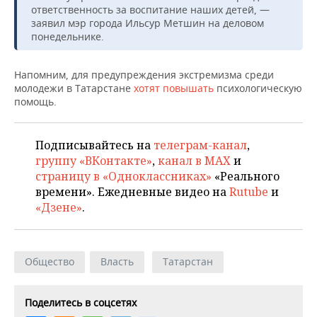
ВОДНЫЕ ВИДЫ СПОРТА
ОБРАЗОВАНИЕ
ответственность за воспитание наших детей, —
заявил мэр города Ильсур Метшин на деловом
ХОККЕЙ С МЯЧОМ
ПРОИСШЕСТВИЯ
понедельнике.
Напомним, для предупреждения экстремизма среди
молодежи в Татарстане
хотят повышать
психологическую
помощь.
Подписывайтесь на
телеграм-канал
,
группу «ВКонтакте»
,
канал в MAX
и
страницу в «Одноклассниках»
«Реального
времени». Ежедневные видео на
Rutube
и
«Дзене»
.
Общество
Власть
Татарстан
Поделитесь в соцсетях